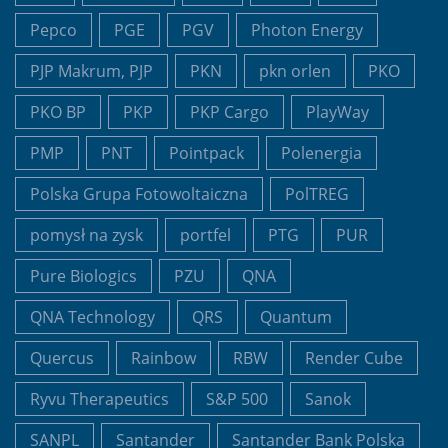
Pepco
PGE
PGV
Photon Energy
PJP Makrum, PJP
PKN
pkn orlen
PKO
PKO BP
PKP
PKP Cargo
PlayWay
PMP
PNT
Pointpack
Polenergia
Polska Grupa Fotowoltaiczna
PolTREG
pomysł na zysk
portfel
PTG
PUR
Pure Biologics
PZU
QNA
QNA Technology
QRS
Quantum
Quercus
Rainbow
RBW
Render Cube
Ryvu Therapeutics
S&P 500
Sanok
SANPL
Santander
Santander Bank Polska