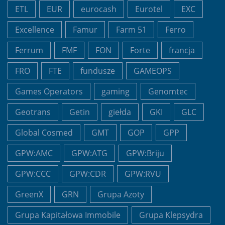
ETL
EUR
eurocash
Eurotel
EXC
Excellence
Famur
Farm 51
Ferro
Ferrum
FMF
FON
Forte
francja
FRO
FTE
fundusze
GAMEOPS
Games Operators
gaming
Genomtec
Geotrans
Getin
giełda
GKI
GLC
Global Cosmed
GMT
GOP
GPP
GPW:AMC
GPW:ATG
GPW:Briju
GPW:CCC
GPW:CDR
GPW:RVU
GreenX
GRN
Grupa Azoty
Grupa Kapitałowa Immobile
Grupa Klepsydra