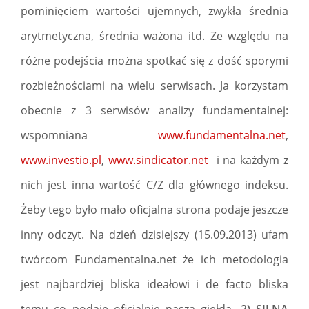
pominięciem wartości ujemnych, zwykła średnia
arytmetyczna, średnia ważona itd. Ze względu na
różne podejścia można spotkać się z dość sporymi
rozbieżnościami na wielu serwisach. Ja korzystam
obecnie z 3 serwisów analizy fundamentalnej:
wspomniana
www.fundamentalna.net
,
www.investio.pl
,
www.sindicator.net
i na każdym z
nich jest inna wartość C/Z dla głównego indeksu.
Żeby tego było mało oficjalna strona podaje jeszcze
inny odczyt. Na dzień dzisiejszy (15.09.2013) ufam
twórcom Fundamentalna.net że ich metodologia
jest najbardziej bliska ideałowi i de facto bliska
temu co podaje oficjalnie nasza giełda.
2) SILNA