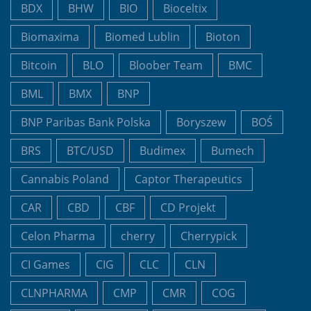
BDX
BHW
BIO
Bioceltix
Biomaxima
Biomed Lublin
Bioton
Bitcoin
BLO
Bloober Team
BMC
BML
BMX
BNP
BNP Paribas Bank Polska
Boryszew
BOŚ
BRS
BTC/USD
Budimex
Bumech
Cannabis Poland
Captor Therapeutics
CAR
CBD
CBF
CD Projekt
Celon Pharma
cherry
Cherrypick
CI Games
CIG
CLC
CLN
CLNPHARMA
CMP
CMR
COG