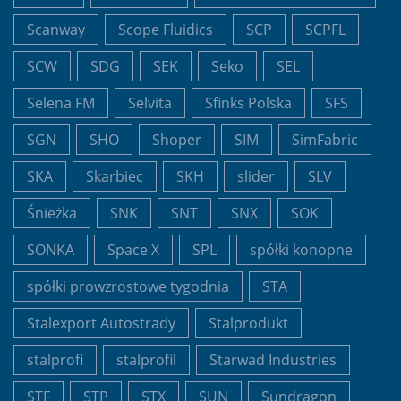
Scanway
Scope Fluidics
SCP
SCPFL
SCW
SDG
SEK
Seko
SEL
Selena FM
Selvita
Sfinks Polska
SFS
SGN
SHO
Shoper
SIM
SimFabric
SKA
Skarbiec
SKH
slider
SLV
Śnieżka
SNK
SNT
SNX
SOK
SONKA
Space X
SPL
spółki konopne
spółki prowzrostowe tygodnia
STA
Stalexport Autostrady
Stalprodukt
stalprofi
stalprofil
Starwad Industries
STF
STP
STX
SUN
Sundragon