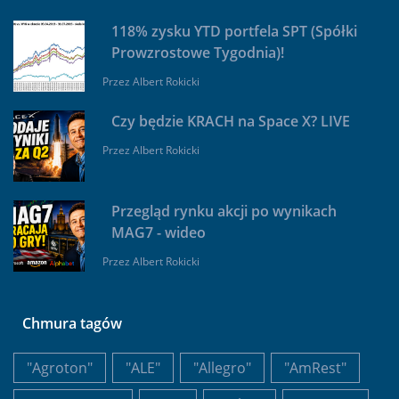
118% zysku YTD portfela SPT (Spółki
Prowzrostowe Tygodnia)!
Przez
Albert Rokicki
Czy będzie KRACH na Space X? LIVE
Przez
Albert Rokicki
Przegląd rynku akcji po wynikach
MAG7 - wideo
Przez
Albert Rokicki
Chmura tagów
"Agroton"
"ALE"
"Allegro"
"AmRest"