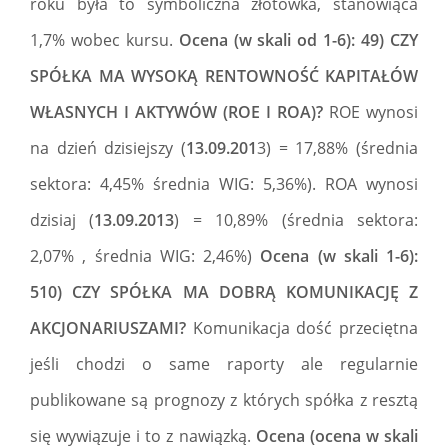
roku była to symboliczna złotówka, stanowiąca
1,7% wobec kursu.
Ocena (w skali od 1-6): 49) CZY
SPÓŁKA MA WYSOKĄ RENTOWNOŚĆ KAPITAŁÓW
WŁASNYCH I AKTYWÓW (ROE I ROA)?
ROE wynosi
na dzień dzisiejszy (
13.09.201
3) = 17,88% (średnia
sektora: 4,45% średnia WIG: 5,36%). ROA wynosi
dzisiaj (
13.09.2013
) = 10,89% (średnia sektora:
2,07% , średnia WIG: 2,46%)
Ocena (w skali 1-6):
510) CZY SPÓŁKA MA DOBRĄ KOMUNIKACJĘ Z
AKCJONARIUSZAMI?
Komunikacja dość przeciętna
jeśli chodzi o same raporty ale regularnie
publikowane są prognozy z których spółka z resztą
się wywiązuje i to z nawiązką.
Ocena (ocena w skali