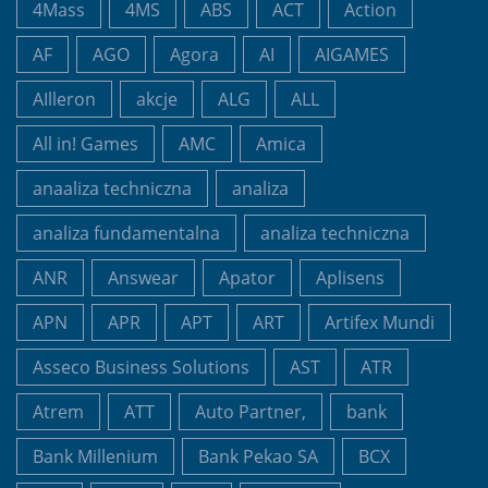
4Mass
4MS
ABS
ACT
Action
AF
AGO
Agora
AI
AIGAMES
AIlleron
akcje
ALG
ALL
All in! Games
AMC
Amica
anaaliza techniczna
analiza
analiza fundamentalna
analiza techniczna
ANR
Answear
Apator
Aplisens
APN
APR
APT
ART
Artifex Mundi
Asseco Business Solutions
AST
ATR
Atrem
ATT
Auto Partner,
bank
Bank Millenium
Bank Pekao SA
BCX