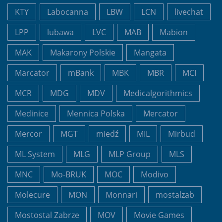
KTY
Labocanna
LBW
LCN
livechat
LPP
lubawa
LVC
MAB
Mabion
MAK
Makarony Polskie
Mangata
Marcator
mBank
MBK
MBR
MCI
MCR
MDG
MDV
Medicalgorithmics
Medinice
Mennica Polska
Mercator
Mercor
MGT
miedź
MIL
Mirbud
ML System
MLG
MLP Group
MLS
MNC
Mo-BRUK
MOC
Modivo
Molecure
MON
Monnari
mostalzab
Mostostal Zabrze
MOV
Movie Games