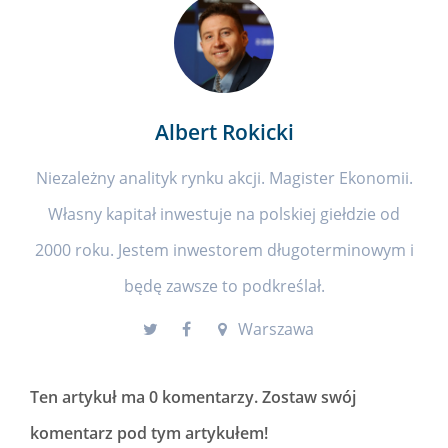
Albert Rokicki
Niezależny analityk rynku akcji. Magister Ekonomii.
Własny kapitał inwestuje na polskiej giełdzie od
2000 roku. Jestem inwestorem długoterminowym i
będę zawsze to podkreślał.
Warszawa
Ten artykuł ma
0 komentarzy
. Zostaw swój
komentarz pod tym artykułem!