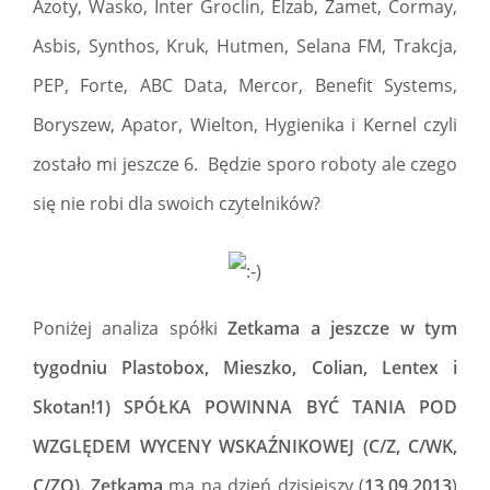
Azoty, Wasko, Inter Groclin, Elzab, Zamet, Cormay,
Asbis, Synthos, Kruk, Hutmen, Selana FM, Trakcja,
PEP, Forte, ABC Data, Mercor, Benefit Systems,
Boryszew, Apator, Wielton, Hygienika i Kernel czyli
zostało mi jeszcze 6. Będzie sporo roboty ale czego
się nie robi dla swoich czytelników?
Poniżej analiza spółki
Zetkama a jeszcze w tym
tygodniu Plastobox, Mieszko, Colian, Lentex i
Skotan!1) SPÓŁKA POWINNA BYĆ TANIA POD
WZGLĘDEM WYCENY WSKAŹNIKOWEJ (C/Z, C/WK,
C/ZO). Zetkama
ma na dzień dzisiejszy (
13
.
09.2013
)