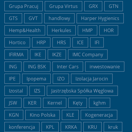
Grupa Pracuj
Grupa Virtus
GRX
GTN
GTS
GVT
handlowy
Harper Hygienics
Hemp&Health
Herkules
HMP
HOR
Hortico
HRP
HRS
ICE
IFI
IFIRMA
IKE
IKZE
IMC Company
ING
ING BSK
Inter Cars
inwestowanie
IPE
Ipopema
IZO
Izolacja Jarocin
Izostal
IZS
Jastrzębska Spółka Węglowa
JSW
KER
Kernel
Kęty
kghm
KGN
Kino Polska
KLE
Kogeneracja
konferencja
KPL
KRKA
KRU
kruk