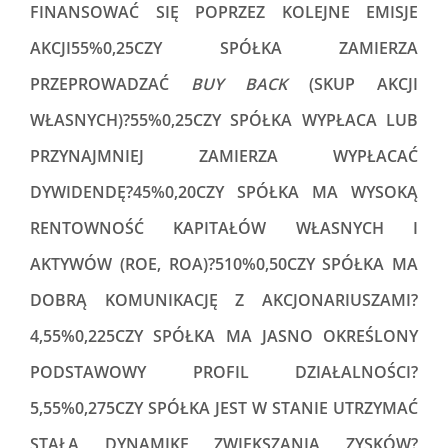
FINANSOWAĆ SIĘ POPRZEZ KOLEJNE EMISJE
AKCJI55%0,25CZY SPÓŁKA ZAMIERZA
PRZEPROWADZAĆ
BUY BACK
(SKUP AKCJI
WŁASNYCH)?55%0,25CZY SPÓŁKA WYPŁACA LUB
PRZYNAJMNIEJ ZAMIERZA WYPŁACAĆ
DYWIDENDĘ?45%0,20CZY SPÓŁKA MA WYSOKĄ
RENTOWNOŚĆ KAPITAŁÓW WŁASNYCH I
AKTYWÓW (ROE, ROA)?510%0,50CZY SPÓŁKA MA
DOBRĄ KOMUNIKACJĘ Z AKCJONARIUSZAMI?
4,55%0,225CZY SPÓŁKA MA JASNO OKREŚLONY
PODSTAWOWY PROFIL DZIAŁALNOŚCI?
5,55%0,275CZY SPÓŁKA JEST W STANIE UTRZYMAĆ
STAŁĄ DYNAMIKĘ ZWIĘKSZANIA ZYSKÓW?