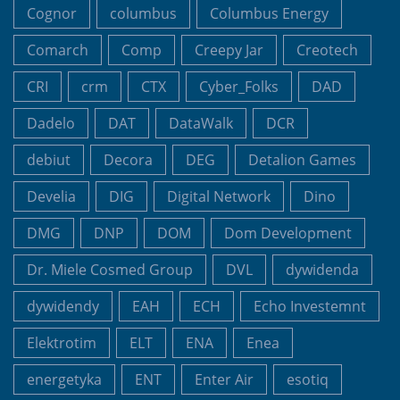
Cognor
columbus
Columbus Energy
Comarch
Comp
Creepy Jar
Creotech
CRI
crm
CTX
Cyber_Folks
DAD
Dadelo
DAT
DataWalk
DCR
debiut
Decora
DEG
Detalion Games
Develia
DIG
Digital Network
Dino
DMG
DNP
DOM
Dom Development
Dr. Miele Cosmed Group
DVL
dywidenda
dywidendy
EAH
ECH
Echo Investemnt
Elektrotim
ELT
ENA
Enea
energetyka
ENT
Enter Air
esotiq