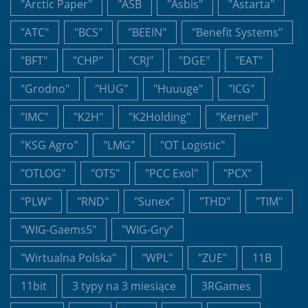
"Arctic Paper"
"ASB
"Asbis"
"Astarta"
"ATC"
"BCS"
"BEEIN"
"Benefit Systems"
"BFT"
"CHP"
"CRJ"
"DGE"
"EAT"
"Grodno"
"HUG"
"Huuuge"
"ICG"
"IMC"
"K2H"
"K2Holding"
"Kernel"
"KSG Agro"
"LMG"
"OT Logistic"
"OTLOG"
"OTS"
"PCC Exol"
"PCX"
"PLW"
"RND"
"Sunex"
"THD"
"TIM"
"WIG-Gaems5"
"WIG-Gry"
"Wirtualna Polska"
"WPL"
"ZUE"
11B
11bit
3 typy na 3 miesiące
3RGames