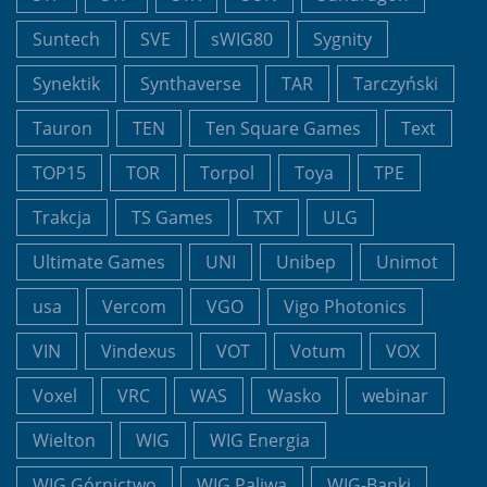
Suntech
SVE
sWIG80
Sygnity
Synektik
Synthaverse
TAR
Tarczyński
Tauron
TEN
Ten Square Games
Text
TOP15
TOR
Torpol
Toya
TPE
Trakcja
TS Games
TXT
ULG
Ultimate Games
UNI
Unibep
Unimot
usa
Vercom
VGO
Vigo Photonics
VIN
Vindexus
VOT
Votum
VOX
Voxel
VRC
WAS
Wasko
webinar
Wielton
WIG
WIG Energia
WIG Górnictwo
WIG Paliwa
WIG-Banki