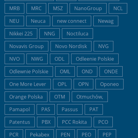
MRB
MRC
MSZ
NanoGroup
NCL
NEU
Neuca
new connect
Newag
Nikkei 225
NNG
Noctiluca
Novavis Group
Novo Nordisk
NVG
NVO
NWG
ODL
Odleenie Polskie
Odlewnie Polskie
OML
OND
ONDE
One More Lever
OPL
OPN
Oponeo
Orange Polska
OTM
Otmuchów,
Pamapol
PAS
Passus
PAT
Patentus
PBX
PCC Rokita
PCO
PCR
Pekabex
PEN
PEO
PEP