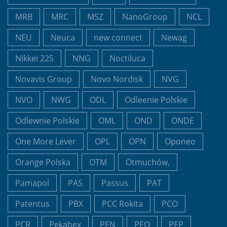
MRB
MRC
MSZ
NanoGroup
NCL
NEU
Neuca
new connect
Newag
Nikkei 225
NNG
Noctiluca
Novavis Group
Novo Nordisk
NVG
NVO
NWG
ODL
Odleenie Polskie
Odlewnie Polskie
OML
OND
ONDE
One More Lever
OPL
OPN
Oponeo
Orange Polska
OTM
Otmuchów,
Pamapol
PAS
Passus
PAT
Patentus
PBX
PCC Rokita
PCO
PCR
Pekabex
PEN
PEO
PEP