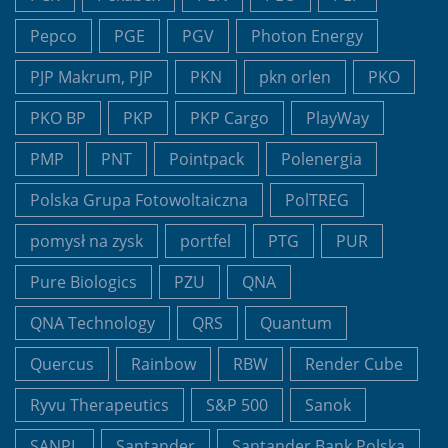
Pepco
PGE
PGV
Photon Energy
PJP Makrum, PJP
PKN
pkn orlen
PKO
PKO BP
PKP
PKP Cargo
PlayWay
PMP
PNT
Pointpack
Polenergia
Polska Grupa Fotowoltaiczna
PolTREG
pomysł na zysk
portfel
PTG
PUR
Pure Biologics
PZU
QNA
QNA Technology
QRS
Quantum
Quercus
Rainbow
RBW
Render Cube
Ryvu Therapeutics
S&P 500
Sanok
SANPL
Santander
Santander Bank Polska