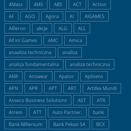
4Mass
4MS
ABS
ACT
Action
AF
AGO
Agora
AI
AIGAMES
AIlleron
akcje
ALG
ALL
All in! Games
AMC
Amica
anaaliza techniczna
analiza
analiza fundamentalna
analiza techniczna
ANR
Answear
Apator
Aplisens
APN
APR
APT
ART
Artifex Mundi
Asseco Business Solutions
AST
ATR
Atrem
ATT
Auto Partner,
bank
Bank Millenium
Bank Pekao SA
BCX