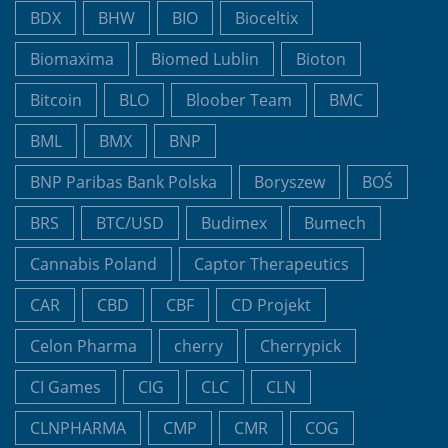
BDX
BHW
BIO
Bioceltix
Biomaxima
Biomed Lublin
Bioton
Bitcoin
BLO
Bloober Team
BMC
BML
BMX
BNP
BNP Paribas Bank Polska
Boryszew
BOŚ
BRS
BTC/USD
Budimex
Bumech
Cannabis Poland
Captor Therapeutics
CAR
CBD
CBF
CD Projekt
Celon Pharma
cherry
Cherrypick
CI Games
CIG
CLC
CLN
CLNPHARMA
CMP
CMR
COG