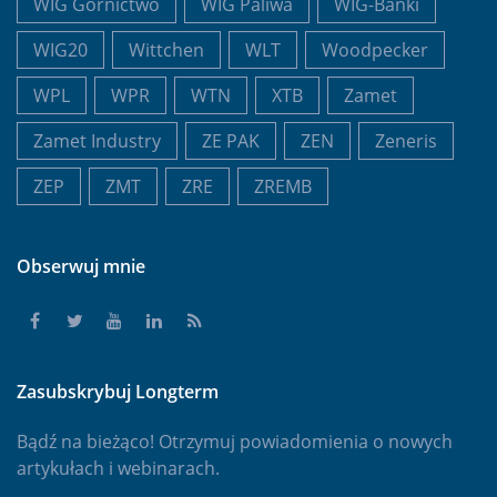
WIG Górnictwo
WIG Paliwa
WIG-Banki
WIG20
Wittchen
WLT
Woodpecker
WPL
WPR
WTN
XTB
Zamet
Zamet Industry
ZE PAK
ZEN
Zeneris
ZEP
ZMT
ZRE
ZREMB
Obserwuj mnie
Zasubskrybuj Longterm
Bądź na bieżąco! Otrzymuj powiadomienia o nowych
artykułach i webinarach.