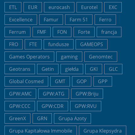
ETL
EUR
eurocash
Eurotel
EXC
Excellence
Famur
Farm 51
Ferro
Ferrum
FMF
FON
Forte
francja
FRO
FTE
fundusze
GAMEOPS
Games Operators
gaming
Genomtec
Geotrans
Getin
giełda
GKI
GLC
Global Cosmed
GMT
GOP
GPP
GPW:AMC
GPW:ATG
GPW:Briju
GPW:CCC
GPW:CDR
GPW:RVU
GreenX
GRN
Grupa Azoty
Grupa Kapitałowa Immobile
Grupa Klepsydra