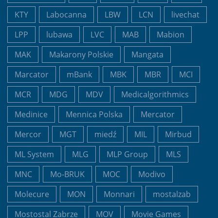
KTY
Labocanna
LBW
LCN
livechat
LPP
lubawa
LVC
MAB
Mabion
MAK
Makarony Polskie
Mangata
Marcator
mBank
MBK
MBR
MCI
MCR
MDG
MDV
Medicalgorithmics
Medinice
Mennica Polska
Mercator
Mercor
MGT
miedź
MIL
Mirbud
ML System
MLG
MLP Group
MLS
MNC
Mo-BRUK
MOC
Modivo
Molecure
MON
Monnari
mostalzab
Mostostal Zabrze
MOV
Movie Games