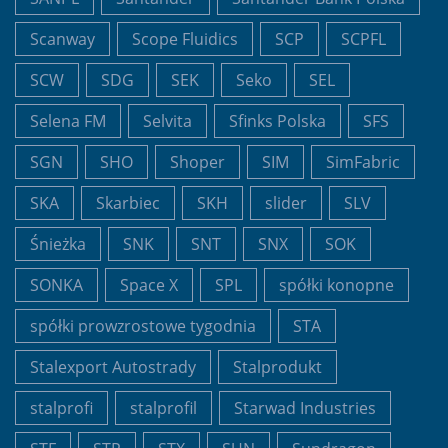
Scanway
Scope Fluidics
SCP
SCPFL
SCW
SDG
SEK
Seko
SEL
Selena FM
Selvita
Sfinks Polska
SFS
SGN
SHO
Shoper
SIM
SimFabric
SKA
Skarbiec
SKH
slider
SLV
Śnieżka
SNK
SNT
SNX
SOK
SONKA
Space X
SPL
spółki konopne
spółki prowzrostowe tygodnia
STA
Stalexport Autostrady
Stalprodukt
stalprofi
stalprofil
Starwad Industries