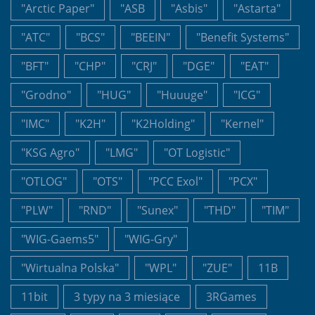
"Arctic Paper"
"ASB
"Asbis"
"Astarta"
"ATC"
"BCS"
"BEEIN"
"Benefit Systems"
"BFT"
"CHP"
"CRJ"
"DGE"
"EAT"
"Grodno"
"HUG"
"Huuuge"
"ICG"
"IMC"
"K2H"
"K2Holding"
"Kernel"
"KSG Agro"
"LMG"
"OT Logistic"
"OTLOG"
"OTS"
"PCC Exol"
"PCX"
"PLW"
"RND"
"Sunex"
"THD"
"TIM"
"WIG-Gaems5"
"WIG-Gry"
"Wirtualna Polska"
"WPL"
"ZUE"
11B
11bit
3 typy na 3 miesiące
3RGames