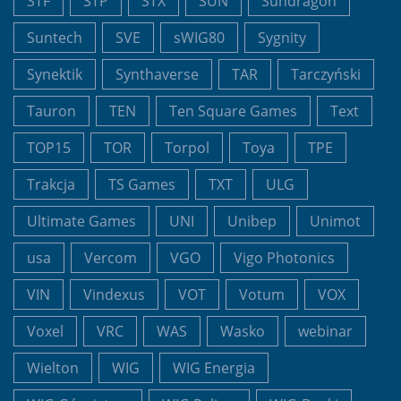
STF
STP
STX
SUN
Sundragon
Suntech
SVE
sWIG80
Sygnity
Synektik
Synthaverse
TAR
Tarczyński
Tauron
TEN
Ten Square Games
Text
TOP15
TOR
Torpol
Toya
TPE
Trakcja
TS Games
TXT
ULG
Ultimate Games
UNI
Unibep
Unimot
usa
Vercom
VGO
Vigo Photonics
VIN
Vindexus
VOT
Votum
VOX
Voxel
VRC
WAS
Wasko
webinar
Wielton
WIG
WIG Energia