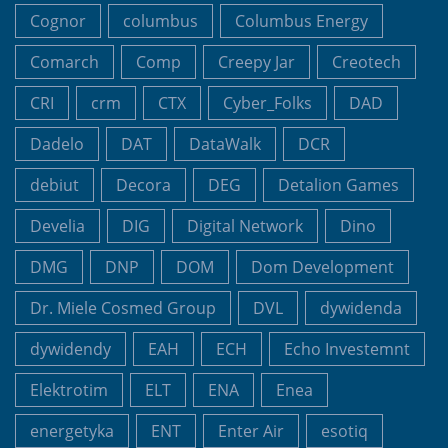
Cognor
columbus
Columbus Energy
Comarch
Comp
Creepy Jar
Creotech
CRI
crm
CTX
Cyber_Folks
DAD
Dadelo
DAT
DataWalk
DCR
debiut
Decora
DEG
Detalion Games
Develia
DIG
Digital Network
Dino
DMG
DNP
DOM
Dom Development
Dr. Miele Cosmed Group
DVL
dywidenda
dywidendy
EAH
ECH
Echo Investemnt
Elektrotim
ELT
ENA
Enea
energetyka
ENT
Enter Air
esotiq