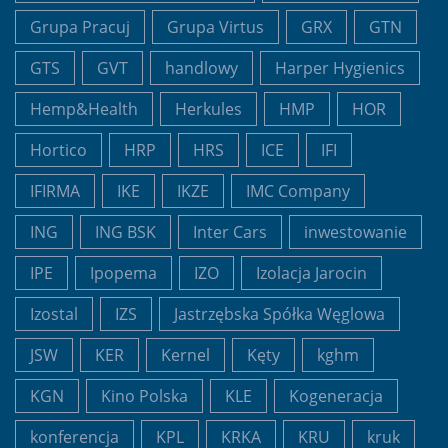
Grupa Pracuj
Grupa Virtus
GRX
GTN
GTS
GVT
handlowy
Harper Hygienics
Hemp&Health
Herkules
HMP
HOR
Hortico
HRP
HRS
ICE
IFI
IFIRMA
IKE
IKZE
IMC Company
ING
ING BSK
Inter Cars
inwestowanie
IPE
Ipopema
IZO
Izolacja Jarocin
Izostal
IZS
Jastrzębska Spółka Węglowa
JSW
KER
Kernel
Kęty
kghm
KGN
Kino Polska
KLE
Kogeneracja
konferencja
KPL
KRKA
KRU
kruk