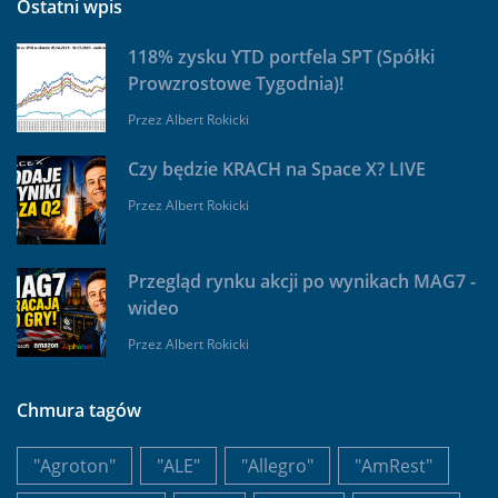
Ostatni wpis
118% zysku YTD portfela SPT (Spółki
Prowzrostowe Tygodnia)!
Przez
Albert Rokicki
Czy będzie KRACH na Space X? LIVE
Przez
Albert Rokicki
Przegląd rynku akcji po wynikach MAG7 -
wideo
Przez
Albert Rokicki
Chmura tagów
"Agroton"
"ALE"
"Allegro"
"AmRest"