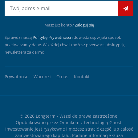
E-mail
Masz już konto?
Zaloguj się
Sprawdź naszą
Politykę Prywatności
i dowiedz się, w jaki sposób
przetwarzamy dane. W każdej chwili możesz przerwać subskrypcję
newslettera za darmo.
Prywatność
Warunki
O nas
Kontakt
© 2026
Longterm
- Wszelkie prawa zastrzeżone.
Opublikowano przez
Omnikom
z technologią
Ghost
.
Inwestowanie jest ryzykowne i możesz stracić część lub całość
zainwestowanego kapitału. Podane informacje służą