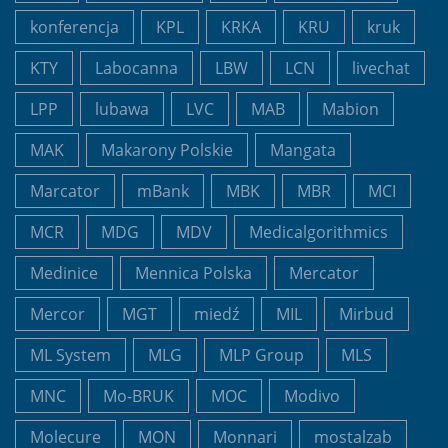
konferencja
KPL
KRKA
KRU
kruk
KTY
Labocanna
LBW
LCN
livechat
LPP
lubawa
LVC
MAB
Mabion
MAK
Makarony Polskie
Mangata
Marcator
mBank
MBK
MBR
MCI
MCR
MDG
MDV
Medicalgorithmics
Medinice
Mennica Polska
Mercator
Mercor
MGT
miedź
MIL
Mirbud
ML System
MLG
MLP Group
MLS
MNC
Mo-BRUK
MOC
Modivo
Molecure
MON
Monnari
mostalzab