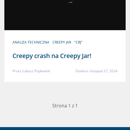
ANALIZA TECHNICZNA
CREEPY JAR
"CRJ"
Creepy crash na Creepy Jar!
Przez
Łukasz Popławski
Dodano: listopad 27, 2024
Strona 1 z 1