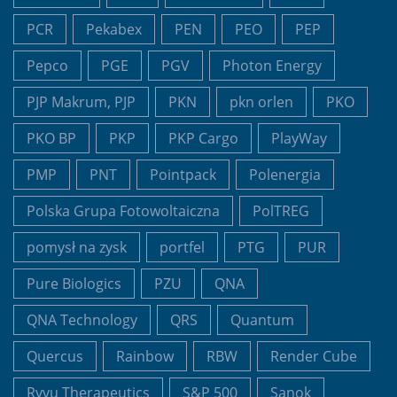
PCR
Pekabex
PEN
PEO
PEP
Pepco
PGE
PGV
Photon Energy
PJP Makrum, PJP
PKN
pkn orlen
PKO
PKO BP
PKP
PKP Cargo
PlayWay
PMP
PNT
Pointpack
Polenergia
Polska Grupa Fotowoltaiczna
PolTREG
pomysł na zysk
portfel
PTG
PUR
Pure Biologics
PZU
QNA
QNA Technology
QRS
Quantum
Quercus
Rainbow
RBW
Render Cube
Ryvu Therapeutics
S&P 500
Sanok