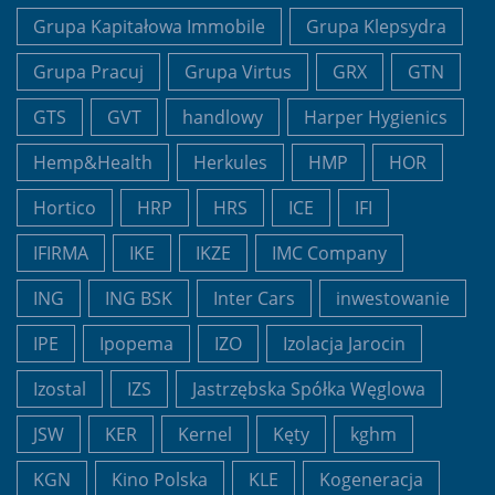
Grupa Kapitałowa Immobile
Grupa Klepsydra
Grupa Pracuj
Grupa Virtus
GRX
GTN
GTS
GVT
handlowy
Harper Hygienics
Hemp&Health
Herkules
HMP
HOR
Hortico
HRP
HRS
ICE
IFI
IFIRMA
IKE
IKZE
IMC Company
ING
ING BSK
Inter Cars
inwestowanie
IPE
Ipopema
IZO
Izolacja Jarocin
Izostal
IZS
Jastrzębska Spółka Węglowa
JSW
KER
Kernel
Kęty
kghm
KGN
Kino Polska
KLE
Kogeneracja