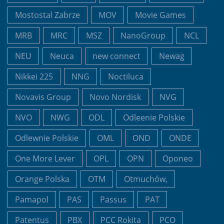
Mostostal Zabrze
MOV
Movie Games
MRB
MRC
MSZ
NanoGroup
NCL
NEU
Neuca
new connect
Newag
Nikkei 225
NNG
Noctiluca
Novavis Group
Novo Nordisk
NVG
NVO
NWG
ODL
Odleenie Polskie
Odlewnie Polskie
OML
OND
ONDE
One More Lever
OPL
OPN
Oponeo
Orange Polska
OTM
Otmuchów,
Pamapol
PAS
Passus
PAT
Patentus
PBX
PCC Rokita
PCO