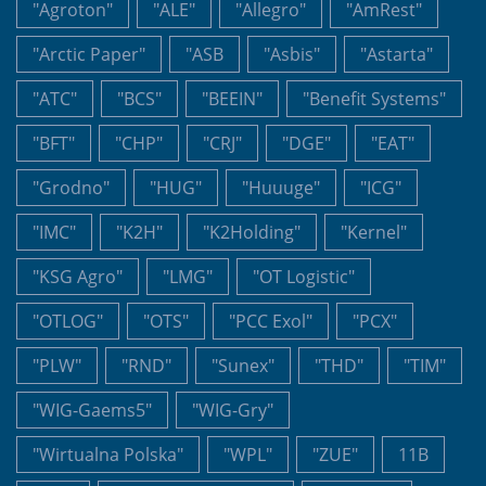
"Agroton"
"ALE"
"Allegro"
"AmRest"
"Arctic Paper"
"ASB
"Asbis"
"Astarta"
"ATC"
"BCS"
"BEEIN"
"Benefit Systems"
"BFT"
"CHP"
"CRJ"
"DGE"
"EAT"
"Grodno"
"HUG"
"Huuuge"
"ICG"
"IMC"
"K2H"
"K2Holding"
"Kernel"
"KSG Agro"
"LMG"
"OT Logistic"
"OTLOG"
"OTS"
"PCC Exol"
"PCX"
"PLW"
"RND"
"Sunex"
"THD"
"TIM"
"WIG-Gaems5"
"WIG-Gry"
"Wirtualna Polska"
"WPL"
"ZUE"
11B