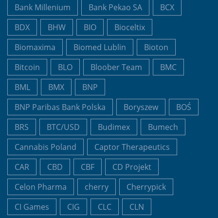
Bank Millenium
Bank Pekao SA
BCX
BDX
BHW
BIO
Bioceltix
Biomaxima
Biomed Lublin
Bioton
Bitcoin
BLO
Bloober Team
BMC
BML
BMX
BNP
BNP Paribas Bank Polska
Boryszew
BOŚ
BRS
BTC/USD
Budimex
Bumech
Cannabis Poland
Captor Therapeutics
CAR
CBD
CBF
CD Projekt
Celon Pharma
cherry
Cherrypick
CI Games
CIG
CLC
CLN