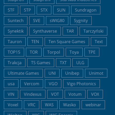
STF
STP
STX
SUN
Sundragon
Suntech
SVE
sWIG80
Sygnity
Synektik
Synthaverse
TAR
Tarczyński
Tauron
TEN
Ten Square Games
Text
TOP15
TOR
Torpol
Toya
TPE
Trakcja
TS Games
TXT
ULG
Ultimate Games
UNI
Unibep
Unimot
usa
Vercom
VGO
Vigo Photonics
VIN
Vindexus
VOT
Votum
VOX
Voxel
VRC
WAS
Wasko
webinar