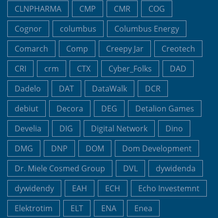
CLNPHARMA
CMP
CMR
COG
Cognor
columbus
Columbus Energy
Comarch
Comp
Creepy Jar
Creotech
CRI
crm
CTX
Cyber_Folks
DAD
Dadelo
DAT
DataWalk
DCR
debiut
Decora
DEG
Detalion Games
Develia
DIG
Digital Network
Dino
DMG
DNP
DOM
Dom Development
Dr. Miele Cosmed Group
DVL
dywidenda
dywidendy
EAH
ECH
Echo Investemnt
Elektrotim
ELT
ENA
Enea