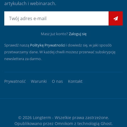
artykułach i webinarach.
E-mail
Masz już konto?
Zaloguj się
Sprawdź naszą
Politykę Prywatności
i dowiedz się, w jaki sposób
przetwarzamy dane. W każdej chwili możesz przerwać subskrypcję
newslettera za darmo.
Prywatność
Warunki
O nas
Kontakt
© 2026
Longterm
- Wszelkie prawa zastrzeżone.
Opublikowano przez
Omnikom
z technologią
Ghost
.