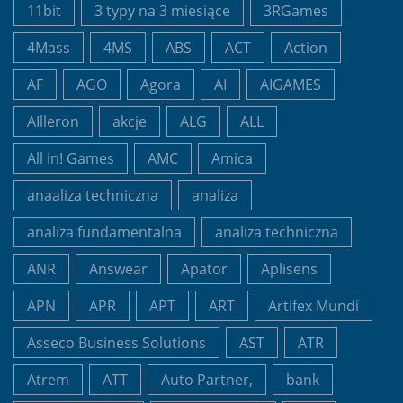
11bit
3 typy na 3 miesiące
3RGames
4Mass
4MS
ABS
ACT
Action
AF
AGO
Agora
AI
AIGAMES
AIlleron
akcje
ALG
ALL
All in! Games
AMC
Amica
anaaliza techniczna
analiza
analiza fundamentalna
analiza techniczna
ANR
Answear
Apator
Aplisens
APN
APR
APT
ART
Artifex Mundi
Asseco Business Solutions
AST
ATR
Atrem
ATT
Auto Partner,
bank