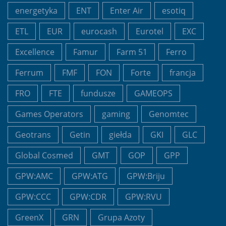
energetyka
ENT
Enter Air
esotiq
ETL
EUR
eurocash
Eurotel
EXC
Excellence
Famur
Farm 51
Ferro
Ferrum
FMF
FON
Forte
francja
FRO
FTE
fundusze
GAMEOPS
Games Operators
gaming
Genomtec
Geotrans
Getin
giełda
GKI
GLC
Global Cosmed
GMT
GOP
GPP
GPW:AMC
GPW:ATG
GPW:Briju
GPW:CCC
GPW:CDR
GPW:RVU
GreenX
GRN
Grupa Azoty