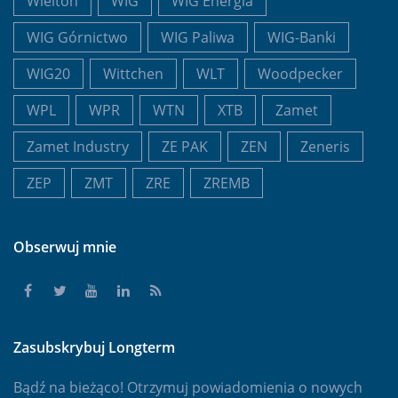
Wielton
WIG
WIG Energia
WIG Górnictwo
WIG Paliwa
WIG-Banki
WIG20
Wittchen
WLT
Woodpecker
WPL
WPR
WTN
XTB
Zamet
Zamet Industry
ZE PAK
ZEN
Zeneris
ZEP
ZMT
ZRE
ZREMB
Obserwuj mnie
Zasubskrybuj Longterm
Bądź na bieżąco! Otrzymuj powiadomienia o nowych