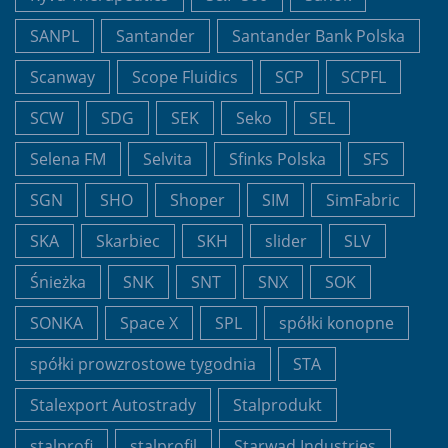
SANPL
Santander
Santander Bank Polska
Scanway
Scope Fluidics
SCP
SCPFL
SCW
SDG
SEK
Seko
SEL
Selena FM
Selvita
Sfinks Polska
SFS
SGN
SHO
Shoper
SIM
SimFabric
SKA
Skarbiec
SKH
slider
SLV
Śnieżka
SNK
SNT
SNX
SOK
SONKA
Space X
SPL
spółki konopne
spółki prowzrostowe tygodnia
STA
Stalexport Autostrady
Stalprodukt
stalprofi
stalprofil
Starwad Industries