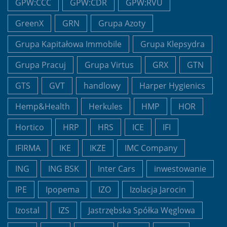
GPW:CCC
GPW:CDR
GPW:RVU
GreenX
GRN
Grupa Azoty
Grupa Kapitałowa Immobile
Grupa Klepsydra
Grupa Pracuj
Grupa Virtus
GRX
GTN
GTS
GVT
handlowy
Harper Hygienics
Hemp&Health
Herkules
HMP
HOR
Hortico
HRP
HRS
ICE
IFI
IFIRMA
IKE
IKZE
IMC Company
ING
ING BSK
Inter Cars
inwestowanie
IPE
Ipopema
IZO
Izolacja Jarocin
Izostal
IZS
Jastrzębska Spółka Węglowa