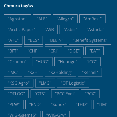
Chmura tagów
"Agroton"
"ALE"
"Allegro"
"AmRest"
"Arctic Paper"
"ASB
"Asbis"
"Astarta"
"ATC"
"BCS"
"BEEIN"
"Benefit Systems"
"BFT"
"CHP"
"CRJ"
"DGE"
"EAT"
"Grodno"
"HUG"
"Huuuge"
"ICG"
"IMC"
"K2H"
"K2Holding"
"Kernel"
"KSG Agro"
"LMG"
"OT Logistic"
"OTLOG"
"OTS"
"PCC Exol"
"PCX"
"PLW"
"RND"
"Sunex"
"THD"
"TIM"
"WIG-Gaems5"
"WIG-Gry"