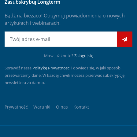
Zasubskrybuj Longterm
Bądź na bieżąco! Otrzymuj powiadomienia o nowych
artykułach i webinarach.
E-mail
Masz już konto?
Zaloguj się
Sprawdź naszą
Politykę Prywatności
i dowiedz się, w jaki sposób
przetwarzamy dane. W każdej chwili możesz przerwać subskrypcję
newslettera za darmo.
Prywatność
Warunki
O nas
Kontakt