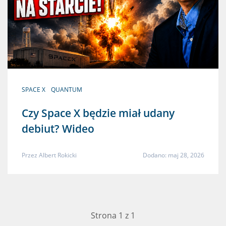
SPACE X
QUANTUM
Czy Space X będzie miał udany
debiut? Wideo
Przez
Albert Rokicki
Dodano: maj 28, 2026
Strona 1 z 1