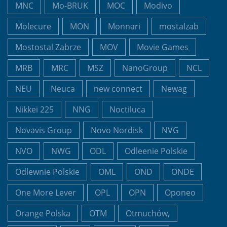
MNC
Mo-BRUK
MOC
Modivo
Molecure
MON
Monnari
mostalzab
Mostostal Zabrze
MOV
Movie Games
MRB
MRC
MSZ
NanoGroup
NCL
NEU
Neuca
new connect
Newag
Nikkei 225
NNG
Noctiluca
Novavis Group
Novo Nordisk
NVG
NVO
NWG
ODL
Odleenie Polskie
Odlewnie Polskie
OML
OND
ONDE
One More Lever
OPL
OPN
Oponeo
Orange Polska
OTM
Otmuchów,