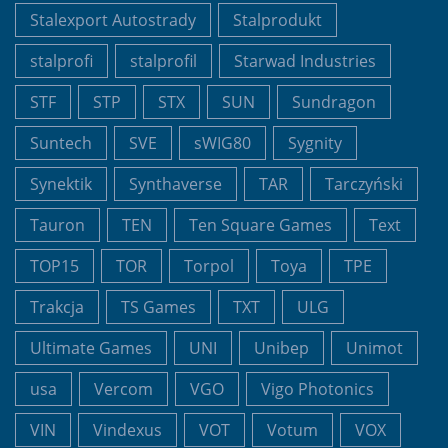
Stalexport Autostrady
Stalprodukt
stalprofi
stalprofil
Starwad Industries
STF
STP
STX
SUN
Sundragon
Suntech
SVE
sWIG80
Sygnity
Synektik
Synthaverse
TAR
Tarczyński
Tauron
TEN
Ten Square Games
Text
TOP15
TOR
Torpol
Toya
TPE
Trakcja
TS Games
TXT
ULG
Ultimate Games
UNI
Unibep
Unimot
usa
Vercom
VGO
Vigo Photonics
VIN
Vindexus
VOT
Votum
VOX