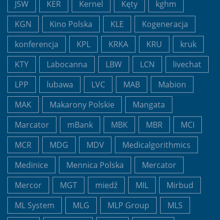
JSW
KER
Kernel
Kęty
kghm
KGN
Kino Polska
KLE
Kogeneracja
konferencja
KPL
KRKA
KRU
kruk
KTY
Labocanna
LBW
LCN
livechat
LPP
lubawa
LVC
MAB
Mabion
MAK
Makarony Polskie
Mangata
Marcator
mBank
MBK
MBR
MCI
MCR
MDG
MDV
Medicalgorithmics
Medinice
Mennica Polska
Mercator
Mercor
MGT
miedź
MIL
Mirbud
ML System
MLG
MLP Group
MLS