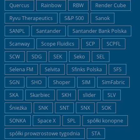
Quercus
Rainbow
RBW
Render Cube
Ryvu Therapeutics
S&P 500
Sanok
SANPL
Santander
Santander Bank Polska
Scanway
Scope Fluidics
SCP
SCPFL
SCW
SDG
SEK
Seko
SEL
Selena FM
Selvita
Sfinks Polska
SFS
SGN
SHO
Shoper
SIM
SimFabric
SKA
Skarbiec
SKH
slider
SLV
Śnieżka
SNK
SNT
SNX
SOK
SONKA
Space X
SPL
spółki konopne
spółki prowzrostowe tygodnia
STA