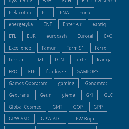
dywidendy
EAH
ECH
Echo Investemnt
Elektrotim
ELT
ENA
Enea
energetyka
ENT
Enter Air
esotiq
ETL
EUR
eurocash
Eurotel
EXC
Excellence
Famur
Farm 51
Ferro
Ferrum
FMF
FON
Forte
francja
FRO
FTE
fundusze
GAMEOPS
Games Operators
gaming
Genomtec
Geotrans
Getin
giełda
GKI
GLC
Global Cosmed
GMT
GOP
GPP
GPW:AMC
GPW:ATG
GPW:Briju