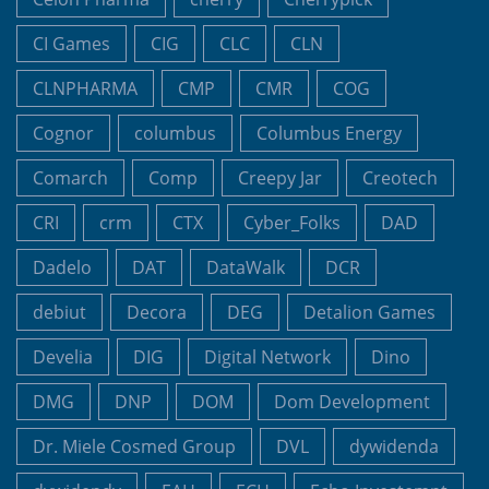
CI Games
CIG
CLC
CLN
CLNPHARMA
CMP
CMR
COG
Cognor
columbus
Columbus Energy
Comarch
Comp
Creepy Jar
Creotech
CRI
crm
CTX
Cyber_Folks
DAD
Dadelo
DAT
DataWalk
DCR
debiut
Decora
DEG
Detalion Games
Develia
DIG
Digital Network
Dino
DMG
DNP
DOM
Dom Development
Dr. Miele Cosmed Group
DVL
dywidenda