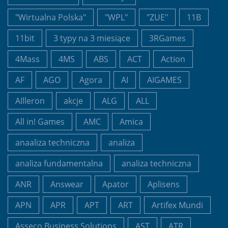
"Wirtualna Polska"
"WPL"
"ZUE"
11B
11bit
3 typy na 3 miesiące
3RGames
4Mass
4MS
ABS
ACT
Action
AF
AGO
Agora
AI
AIGAMES
AIlleron
akcje
ALG
ALL
All in! Games
AMC
Amica
anaaliza techniczna
analiza
analiza fundamentalna
analiza techniczna
ANR
Answear
Apator
Aplisens
APN
APR
APT
ART
Artifex Mundi
Asseco Business Solutions
AST
ATR