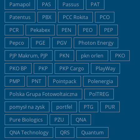
Pamapol
PAS
Passus
PAT
Patentus
PBX
PCC Rokita
PCO
PCR
Pekabex
PEN
PEO
PEP
Pepco
PGE
PGV
Photon Energy
PJP Makrum, PJP
PKN
pkn orlen
PKO
PKO BP
PKP
PKP Cargo
PlayWay
PMP
PNT
Pointpack
Polenergia
Polska Grupa Fotowoltaiczna
PolTREG
pomysł na zysk
portfel
PTG
PUR
Pure Biologics
PZU
QNA
QNA Technology
QRS
Quantum