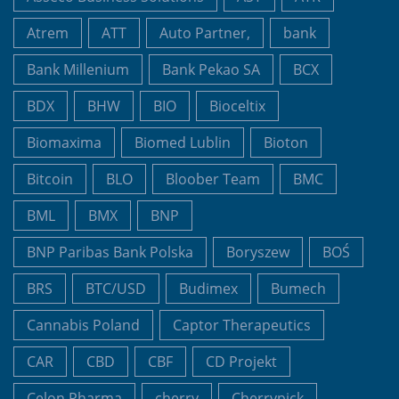
Atrem
ATT
Auto Partner,
bank
Bank Millenium
Bank Pekao SA
BCX
BDX
BHW
BIO
Bioceltix
Biomaxima
Biomed Lublin
Bioton
Bitcoin
BLO
Bloober Team
BMC
BML
BMX
BNP
BNP Paribas Bank Polska
Boryszew
BOŚ
BRS
BTC/USD
Budimex
Bumech
Cannabis Poland
Captor Therapeutics
CAR
CBD
CBF
CD Projekt
Celon Pharma
cherry
Cherrypick