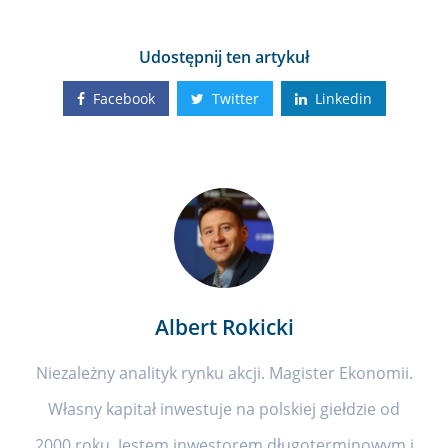
Udostępnij ten artykuł
Facebook
Twitter
Linkedin
Albert Rokicki
Niezależny analityk rynku akcji. Magister Ekonomii.
Własny kapitał inwestuje na polskiej giełdzie od
2000 roku. Jestem inwestorem długoterminowym i