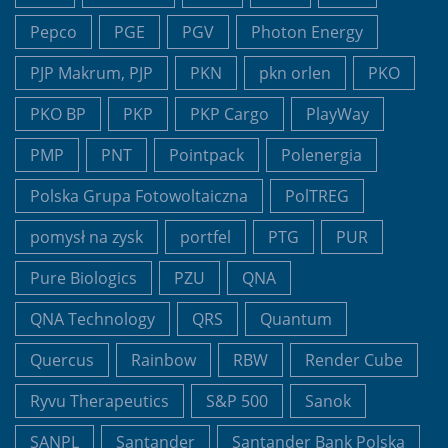
Pepco
PGE
PGV
Photon Energy
PJP Makrum, PJP
PKN
pkn orlen
PKO
PKO BP
PKP
PKP Cargo
PlayWay
PMP
PNT
Pointpack
Polenergia
Polska Grupa Fotowoltaiczna
PolTREG
pomysł na zysk
portfel
PTG
PUR
Pure Biologics
PZU
QNA
QNA Technology
QRS
Quantum
Quercus
Rainbow
RBW
Render Cube
Ryvu Therapeutics
S&P 500
Sanok
SANPL
Santander
Santander Bank Polska