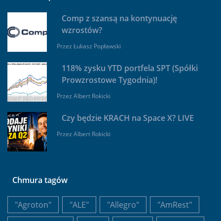
Comp z szansą na kontynuację
wzrostów?
Przez
Łukasz Popławski
118% zysku YTD portfela SPT (Spółki
Prowzrostowe Tygodnia)!
Przez
Albert Rokicki
Czy będzie KRACH na Space X? LIVE
Przez
Albert Rokicki
Chmura tagów
"Agroton"
"ALE"
"Allegro"
"AmRest"