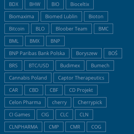
BDX
BHW
BIO
Bioceltix
Biomaxima
Biomed Lublin
Bioton
Bitcoin
BLO
Bloober Team
BMC
BML
BMX
BNP
BNP Paribas Bank Polska
Boryszew
BOŚ
BRS
BTC/USD
Budimex
Bumech
Cannabis Poland
Captor Therapeutics
CAR
CBD
CBF
CD Projekt
Celon Pharma
cherry
Cherrypick
CI Games
CIG
CLC
CLN
CLNPHARMA
CMP
CMR
COG