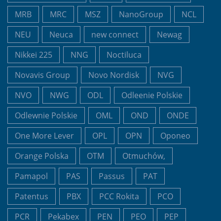
MRB
MRC
MSZ
NanoGroup
NCL
NEU
Neuca
new connect
Newag
Nikkei 225
NNG
Noctiluca
Novavis Group
Novo Nordisk
NVG
NVO
NWG
ODL
Odleenie Polskie
Odlewnie Polskie
OML
OND
ONDE
One More Lever
OPL
OPN
Oponeo
Orange Polska
OTM
Otmuchów,
Pamapol
PAS
Passus
PAT
Patentus
PBX
PCC Rokita
PCO
PCR
Pekabex
PEN
PEO
PEP