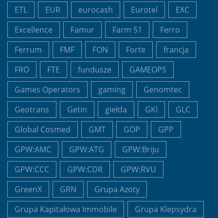
ETL
EUR
eurocash
Eurotel
EXC
Excellence
Famur
Farm 51
Ferro
Ferrum
FMF
FON
Forte
francja
FRO
FTE
fundusze
GAMEOPS
Games Operators
gaming
Genomtec
Geotrans
Getin
giełda
GKI
GLC
Global Cosmed
GMT
GOP
GPP
GPW:AMC
GPW:ATG
GPW:Briju
GPW:CCC
GPW:CDR
GPW:RVU
GreenX
GRN
Grupa Azoty
Grupa Kapitałowa Immobile
Grupa Klepsydra