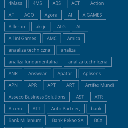
4Mass
4MS
ABS
ACT
Action
AF
AGO
Agora
AI
AIGAMES
AIlleron
akcje
ALG
ALL
All in! Games
AMC
Amica
anaaliza techniczna
analiza
analiza fundamentalna
analiza techniczna
ANR
Answear
Apator
Aplisens
APN
APR
APT
ART
Artifex Mundi
Asseco Business Solutions
AST
ATR
Atrem
ATT
Auto Partner,
bank
Bank Millenium
Bank Pekao SA
BCX