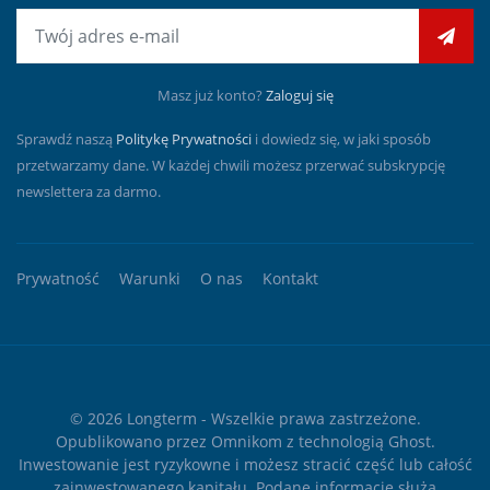
E-mail
Masz już konto?
Zaloguj się
Sprawdź naszą
Politykę Prywatności
i dowiedz się, w jaki sposób
przetwarzamy dane. W każdej chwili możesz przerwać subskrypcję
newslettera za darmo.
Prywatność
Warunki
O nas
Kontakt
© 2026
Longterm
- Wszelkie prawa zastrzeżone.
Opublikowano przez
Omnikom
z technologią
Ghost
.
Inwestowanie jest ryzykowne i możesz stracić część lub całość
zainwestowanego kapitału. Podane informacje służą