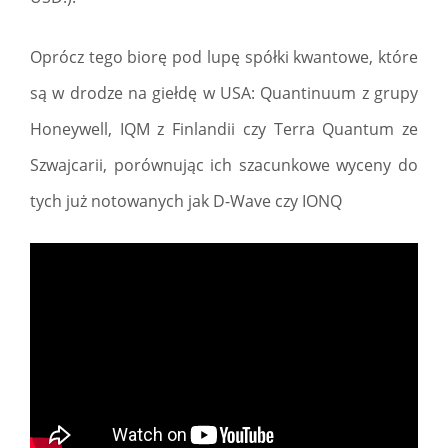
Oprócz tego biorę pod lupę spółki kwantowe, które
są w drodze na giełdę w USA: Quantinuum z grupy
Honeywell, IQM z Finlandii czy Terra Quantum ze
Szwajcarii, porównując ich szacunkowe wyceny do
tych już notowanych jak D-Wave czy IONQ