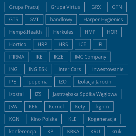
Grupa Pracuj
Grupa Virtus
GRX
GTN
GTS
GVT
handlowy
Harper Hygienics
Hemp&Health
Herkules
HMP
HOR
Hortico
HRP
HRS
ICE
IFI
IFIRMA
IKE
IKZE
IMC Company
ING
ING BSK
Inter Cars
inwestowanie
IPE
Ipopema
IZO
Izolacja Jarocin
Izostal
IZS
Jastrzębska Spółka Węglowa
JSW
KER
Kernel
Kęty
kghm
KGN
Kino Polska
KLE
Kogeneracja
konferencja
KPL
KRKA
KRU
kruk