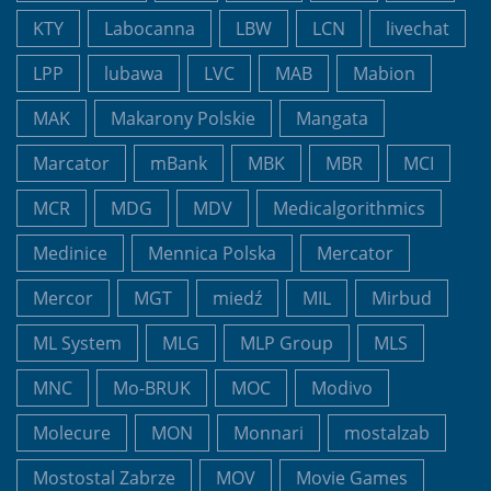
KTY
Labocanna
LBW
LCN
livechat
LPP
lubawa
LVC
MAB
Mabion
MAK
Makarony Polskie
Mangata
Marcator
mBank
MBK
MBR
MCI
MCR
MDG
MDV
Medicalgorithmics
Medinice
Mennica Polska
Mercator
Mercor
MGT
miedź
MIL
Mirbud
ML System
MLG
MLP Group
MLS
MNC
Mo-BRUK
MOC
Modivo
Molecure
MON
Monnari
mostalzab
Mostostal Zabrze
MOV
Movie Games