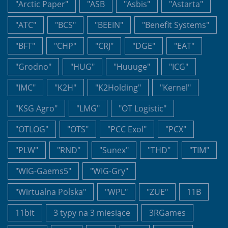
"Arctic Paper"
"ASB
"Asbis"
"Astarta"
"ATC"
"BCS"
"BEEIN"
"Benefit Systems"
"BFT"
"CHP"
"CRJ"
"DGE"
"EAT"
"Grodno"
"HUG"
"Huuuge"
"ICG"
"IMC"
"K2H"
"K2Holding"
"Kernel"
"KSG Agro"
"LMG"
"OT Logistic"
"OTLOG"
"OTS"
"PCC Exol"
"PCX"
"PLW"
"RND"
"Sunex"
"THD"
"TIM"
"WIG-Gaems5"
"WIG-Gry"
"Wirtualna Polska"
"WPL"
"ZUE"
11B
11bit
3 typy na 3 miesiące
3RGames