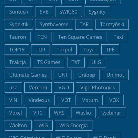
Suntech
SVE
sWIG80
Sygnity
Synektik
Synthaverse
TAR
Tarczyński
Tauron
TEN
Ten Square Games
Text
TOP15
TOR
Torpol
Toya
TPE
Trakcja
TS Games
TXT
ULG
Ultimate Games
UNI
Unibep
Unimot
usa
Vercom
VGO
Vigo Photonics
VIN
Vindexus
VOT
Votum
VOX
Voxel
VRC
WAS
Wasko
webinar
Wielton
WIG
WIG Energia
WIG Górnictwo
WIG Paliwa
WIG-Banki