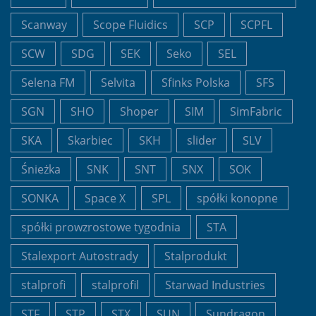
Scanway
Scope Fluidics
SCP
SCPFL
SCW
SDG
SEK
Seko
SEL
Selena FM
Selvita
Sfinks Polska
SFS
SGN
SHO
Shoper
SIM
SimFabric
SKA
Skarbiec
SKH
slider
SLV
Śnieżka
SNK
SNT
SNX
SOK
SONKA
Space X
SPL
spółki konopne
spółki prowzrostowe tygodnia
STA
Stalexport Autostrady
Stalprodukt
stalprofi
stalprofil
Starwad Industries
STF
STP
STX
SUN
Sundragon