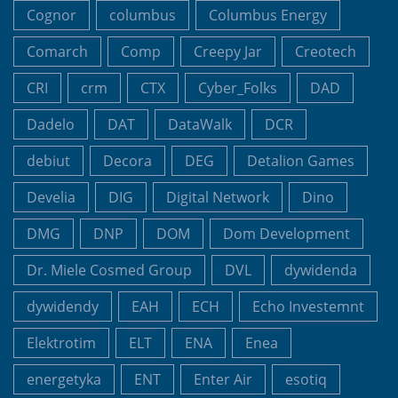
Cognor
columbus
Columbus Energy
Comarch
Comp
Creepy Jar
Creotech
CRI
crm
CTX
Cyber_Folks
DAD
Dadelo
DAT
DataWalk
DCR
debiut
Decora
DEG
Detalion Games
Develia
DIG
Digital Network
Dino
DMG
DNP
DOM
Dom Development
Dr. Miele Cosmed Group
DVL
dywidenda
dywidendy
EAH
ECH
Echo Investemnt
Elektrotim
ELT
ENA
Enea
energetyka
ENT
Enter Air
esotiq