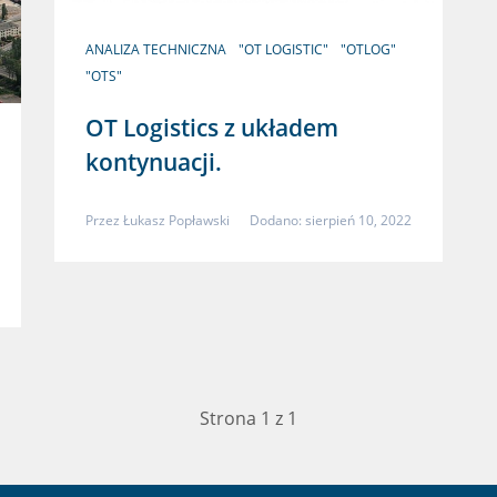
ANALIZA TECHNICZNA
"OT LOGISTIC"
"OTLOG"
"OTS"
OT Logistics z układem
kontynuacji.
Przez
Łukasz Popławski
Dodano: sierpień 10, 2022
Strona 1 z 1