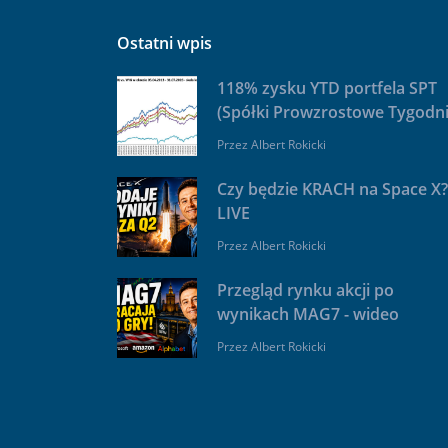
Ostatni wpis
118% zysku YTD portfela SPT
(Spółki Prowzrostowe Tygodni
Przez
Albert Rokicki
Czy będzie KRACH na Space X?
LIVE
Przez
Albert Rokicki
Przegląd rynku akcji po
wynikach MAG7 - wideo
Przez
Albert Rokicki