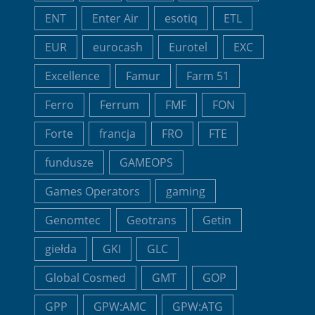
ENT
Enter Air
esotiq
ETL
EUR
eurocash
Eurotel
EXC
Excellence
Famur
Farm 51
Ferro
Ferrum
FMF
FON
Forte
francja
FRO
FTE
fundusze
GAMEOPS
Games Operators
gaming
Genomtec
Geotrans
Getin
giełda
GKI
GLC
Global Cosmed
GMT
GOP
GPP
GPW:AMC
GPW:ATG