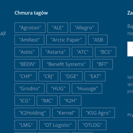
Chmura tagów
Za
Bą
"Agroton"
"ALE"
"Allegro"
a)!
no
"AmRest"
"Arctic Paper"
"ASB
E-
"Asbis"
"Astarta"
"ATC"
"BCS"
"BEEIN"
"Benefit Systems"
"BFT"
"CHP"
"CRJ"
"DGE"
"EAT"
Sp
sp
"Grodno"
"HUG"
"Huuuge"
prz
"ICG"
"IMC"
"K2H"
"K2Holding"
"Kernel"
"KSG Agro"
Pr
"LMG"
"OT Logistic"
"OTLOG"