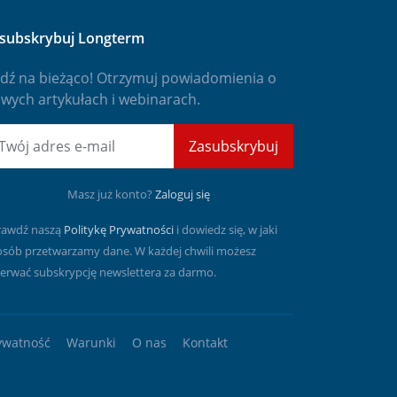
subskrybuj Longterm
dź na bieżąco! Otrzymuj powiadomienia o
wych artykułach i webinarach.
mail
Zasubskrybuj
Masz już konto?
Zaloguj się
rawdź naszą
Politykę Prywatności
i dowiedz się, w jaki
osób przetwarzamy dane. W każdej chwili możesz
erwać subskrypcję newslettera za darmo.
ywatność
Warunki
O nas
Kontakt