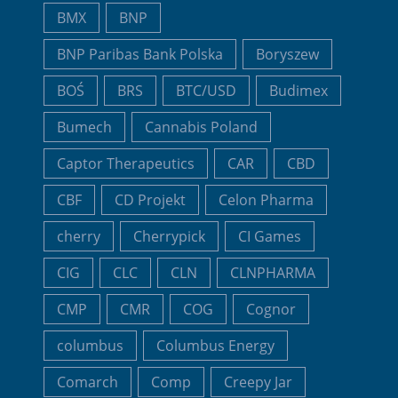
BMX
BNP
BNP Paribas Bank Polska
Boryszew
BOŚ
BRS
BTC/USD
Budimex
Bumech
Cannabis Poland
Captor Therapeutics
CAR
CBD
CBF
CD Projekt
Celon Pharma
cherry
Cherrypick
CI Games
CIG
CLC
CLN
CLNPHARMA
CMP
CMR
COG
Cognor
columbus
Columbus Energy
Comarch
Comp
Creepy Jar