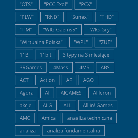
"OTS"
"PCC Exol"
"PCX"
"PLW"
"RND"
"Sunex"
"THD"
"TIM"
"WIG-Gaems5"
"WIG-Gry"
"Wirtualna Polska"
"WPL"
"ZUE"
11B
11bit
3 typy na 3 miesiące
3RGames
4Mass
4MS
ABS
ACT
Action
AF
AGO
Agora
AI
AIGAMES
AIlleron
akcje
ALG
ALL
All in! Games
AMC
Amica
anaaliza techniczna
analiza
analiza fundamentalna