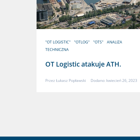
"OT LOGISTIC"
"OTLOG"
"OTS"
ANALIZA
TECHNICZNA
OT Logistic atakuje ATH.
Przez
Łukasz Popławski
Dodano: kwiecień 26, 2023