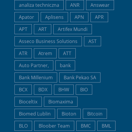
analiza techniczna
ANR
Answear
Apator
Aplisens
APN
APR
APT
ART
Artifex Mundi
Asseco Business Solutions
AST
ATR
Atrem
ATT
Auto Partner,
bank
Bank Millenium
Bank Pekao SA
BCX
BDX
BHW
BIO
Bioceltix
Biomaxima
Biomed Lublin
Bioton
Bitcoin
BLO
Bloober Team
BMC
BML