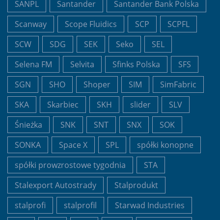
SANPL
Santander
Santander Bank Polska
Scanway
Scope Fluidics
SCP
SCPFL
SCW
SDG
SEK
Seko
SEL
Selena FM
Selvita
Sfinks Polska
SFS
SGN
SHO
Shoper
SIM
SimFabric
SKA
Skarbiec
SKH
slider
SLV
Śnieżka
SNK
SNT
SNX
SOK
SONKA
Space X
SPL
spółki konopne
spółki prowzrostowe tygodnia
STA
Stalexport Autostrady
Stalprodukt
stalprofi
stalprofil
Starwad Industries