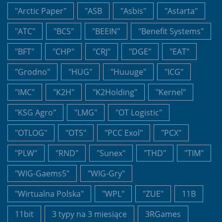
"Arctic Paper"
"ASB
"Asbis"
"Astarta"
"ATC"
"BCS"
"BEEIN"
"Benefit Systems"
"BFT"
"CHP"
"CRJ"
"DGE"
"EAT"
"Grodno"
"HUG"
"Huuuge"
"ICG"
"IMC"
"K2H"
"K2Holding"
"Kernel"
"KSG Agro"
"LMG"
"OT Logistic"
"OTLOG"
"OTS"
"PCC Exol"
"PCX"
"PLW"
"RND"
"Sunex"
"THD"
"TIM"
"WIG-Gaems5"
"WIG-Gry"
"Wirtualna Polska"
"WPL"
"ZUE"
11B
11bit
3 typy na 3 miesiące
3RGames