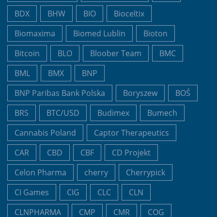
BDX
BHW
BIO
Bioceltix
Biomaxima
Biomed Lublin
Bioton
Bitcoin
BLO
Bloober Team
BMC
BML
BMX
BNP
BNP Paribas Bank Polska
Boryszew
BOŚ
BRS
BTC/USD
Budimex
Bumech
Cannabis Poland
Captor Therapeutics
CAR
CBD
CBF
CD Projekt
Celon Pharma
cherry
Cherrypick
CI Games
CIG
CLC
CLN
CLNPHARMA
CMP
CMR
COG