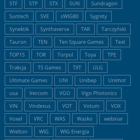
STF
STP
STX
SUN
Sundragon
Suntech
SVE
sWIG80
Sygnity
Synektik
Synthaverse
TAR
Tarczyński
Tauron
TEN
Ten Square Games
Text
TOP15
TOR
Torpol
Toya
TPE
Trakcja
TS Games
TXT
ULG
Ultimate Games
UNI
Unibep
Unimot
usa
Vercom
VGO
Vigo Photonics
VIN
Vindexus
VOT
Votum
VOX
Voxel
VRC
WAS
Wasko
webinar
Wielton
WIG
WIG Energia