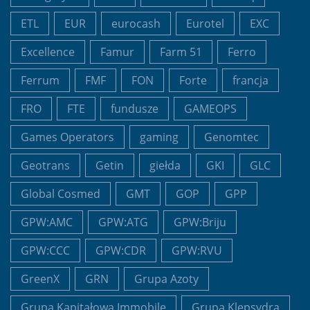
ETL
EUR
eurocash
Eurotel
EXC
Excellence
Famur
Farm 51
Ferro
Ferrum
FMF
FON
Forte
francja
FRO
FTE
fundusze
GAMEOPS
Games Operators
gaming
Genomtec
Geotrans
Getin
giełda
GKI
GLC
Global Cosmed
GMT
GOP
GPP
GPW:AMC
GPW:ATG
GPW:Briju
GPW:CCC
GPW:CDR
GPW:RVU
GreenX
GRN
Grupa Azoty
Grupa Kapitałowa Immobile
Grupa Klepsydra