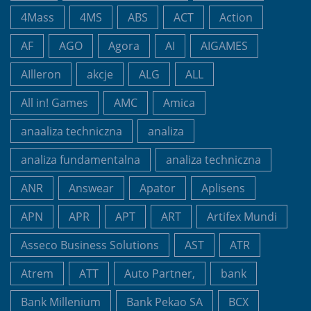
4Mass
4MS
ABS
ACT
Action
AF
AGO
Agora
AI
AIGAMES
AIlleron
akcje
ALG
ALL
All in! Games
AMC
Amica
anaaliza techniczna
analiza
analiza fundamentalna
analiza techniczna
ANR
Answear
Apator
Aplisens
APN
APR
APT
ART
Artifex Mundi
Asseco Business Solutions
AST
ATR
Atrem
ATT
Auto Partner,
bank
Bank Millenium
Bank Pekao SA
BCX