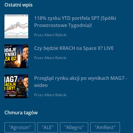
Ostatni wpis
118% zysku YTD portfela SPT (Spółki
Prowzrostowe Tygodnia)!
Przez
Albert Rokicki
Czy będzie KRACH na Space X? LIVE
Przez
Albert Rokicki
Przegląd rynku akcji po wynikach MAG7 -
wideo
Przez
Albert Rokicki
Chmura tagów
"Agroton"
"ALE"
"Allegro"
"AmRest"