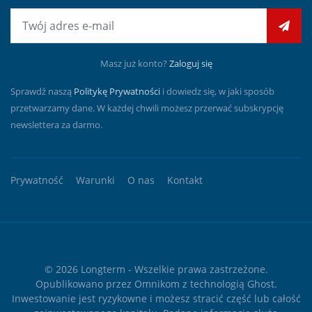
E-mail
Masz już konto?
Zaloguj się
Sprawdź naszą
Politykę Prywatności
i dowiedz się, w jaki sposób
przetwarzamy dane. W każdej chwili możesz przerwać subskrypcję
newslettera za darmo.
Prywatność
Warunki
O nas
Kontakt
© 2026
Longterm
- Wszelkie prawa zastrzeżone.
Opublikowano przez
Omnikom
z technologią
Ghost
.
Inwestowanie jest ryzykowne i możesz stracić część lub całość