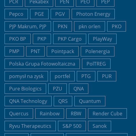
PCR
Pekabex
PEN
PEO
PEP
Pepco
PGE
PGV
Photon Energy
PJP Makrum, PJP
PKN
pkn orlen
PKO
PKO BP
PKP
PKP Cargo
PlayWay
PMP
PNT
Pointpack
Polenergia
Polska Grupa Fotowoltaiczna
PolTREG
pomysł na zysk
portfel
PTG
PUR
Pure Biologics
PZU
QNA
QNA Technology
QRS
Quantum
Quercus
Rainbow
RBW
Render Cube
Ryvu Therapeutics
S&P 500
Sanok