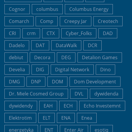
Cognor
columbus
Columbus Energy
Comarch
Comp
Creepy Jar
Creotech
CRI
crm
CTX
Cyber_Folks
DAD
Dadelo
DAT
DataWalk
DCR
debiut
Decora
DEG
Detalion Games
Develia
DIG
Digital Network
Dino
DMG
DNP
DOM
Dom Development
Dr. Miele Cosmed Group
DVL
dywidenda
dywidendy
EAH
ECH
Echo Investemnt
Elektrotim
ELT
ENA
Enea
energetyka
ENT
Enter Air
esotiq