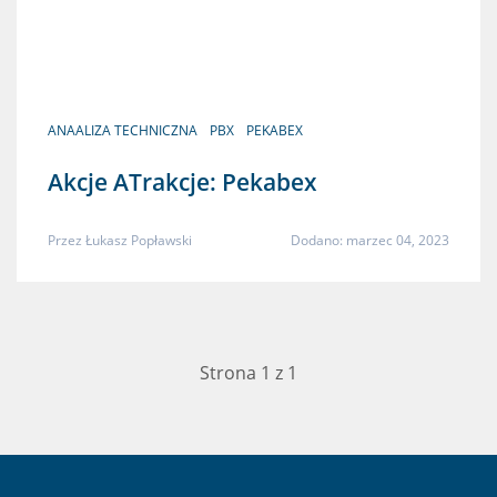
ANAALIZA TECHNICZNA
PBX
PEKABEX
Akcje ATrakcje: Pekabex
Przez
Łukasz Popławski
Dodano: marzec 04, 2023
Strona 1 z 1