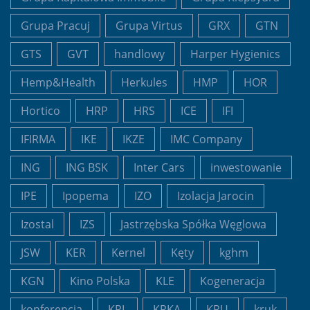
Grupa Pracuj
Grupa Virtus
GRX
GTN
GTS
GVT
handlowy
Harper Hygienics
Hemp&Health
Herkules
HMP
HOR
Hortico
HRP
HRS
ICE
IFI
IFIRMA
IKE
IKZE
IMC Company
ING
ING BSK
Inter Cars
inwestowanie
IPE
Ipopema
IZO
Izolacja Jarocin
Izostal
IZS
Jastrzębska Spółka Węglowa
JSW
KER
Kernel
Kęty
kghm
KGN
Kino Polska
KLE
Kogeneracja
konferencja
KPL
KRKA
KRU
kruk