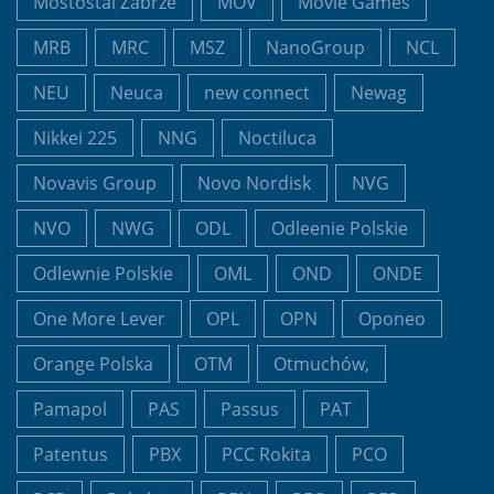
Mostostal Zabrze
MOV
Movie Games
MRB
MRC
MSZ
NanoGroup
NCL
NEU
Neuca
new connect
Newag
Nikkei 225
NNG
Noctiluca
Novavis Group
Novo Nordisk
NVG
NVO
NWG
ODL
Odleenie Polskie
Odlewnie Polskie
OML
OND
ONDE
One More Lever
OPL
OPN
Oponeo
Orange Polska
OTM
Otmuchów,
Pamapol
PAS
Passus
PAT
Patentus
PBX
PCC Rokita
PCO