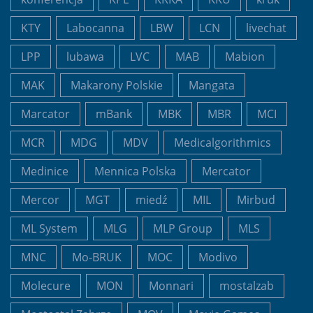
KTY
Labocanna
LBW
LCN
livechat
LPP
lubawa
LVC
MAB
Mabion
MAK
Makarony Polskie
Mangata
Marcator
mBank
MBK
MBR
MCI
MCR
MDG
MDV
Medicalgorithmics
Medinice
Mennica Polska
Mercator
Mercor
MGT
miedź
MIL
Mirbud
ML System
MLG
MLP Group
MLS
MNC
Mo-BRUK
MOC
Modivo
Molecure
MON
Monnari
mostalzab