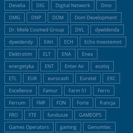
Develia
DIG
Digital Network
Dino
DMG
DNP
DOM
Dom Development
Dr. Miele Cosmed Group
DVL
dywidenda
dywidendy
EAH
ECH
Echo Investemnt
Elektrotim
ELT
ENA
Enea
energetyka
ENT
Enter Air
esotiq
ETL
EUR
eurocash
Eurotel
EXC
Excellence
Famur
Farm 51
Ferro
Ferrum
FMF
FON
Forte
francja
FRO
FTE
fundusze
GAMEOPS
Games Operators
gaming
Genomtec