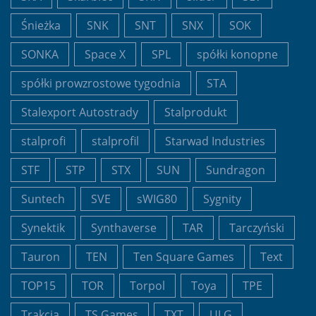
Śnieżka
SNK
SNT
SNX
SOK
SONKA
Space X
SPL
spółki konopne
spółki prowzrostowe tygodnia
STA
Stalexport Autostrady
Stalprodukt
stalprofi
stalprofil
Starwad Industries
STF
STP
STX
SUN
Sundragon
Suntech
SVE
sWIG80
Sygnity
Synektik
Synthaverse
TAR
Tarczyński
Tauron
TEN
Ten Square Games
Text
TOP15
TOR
Torpol
Toya
TPE
Trakcja
TS Games
TXT
ULG