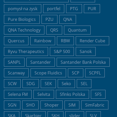
pomysł na zysk
portfel
PTG
PUR
Pure Biologics
PZU
QNA
QNA Technology
QRS
Quantum
Quercus
Rainbow
RBW
Render Cube
Ryvu Therapeutics
S&P 500
Sanok
SANPL
Santander
Santander Bank Polska
Scanway
Scope Fluidics
SCP
SCPFL
SCW
SDG
SEK
Seko
SEL
Selena FM
Selvita
Sfinks Polska
SFS
SGN
SHO
Shoper
SIM
SimFabric
SKA
Skarbiec
SKH
slider
SLV