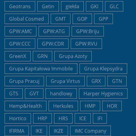
Geotrans
Getin
giełda
GKI
GLC
Global Cosmed
GMT
GOP
GPP
GPW:AMC
GPW:ATG
GPW:Briju
GPW:CCC
GPW:CDR
GPW:RVU
GreenX
GRN
Grupa Azoty
Grupa Kapitałowa Immobile
Grupa Klepsydra
Grupa Pracuj
Grupa Virtus
GRX
GTN
GTS
GVT
handlowy
Harper Hygienics
Hemp&Health
Herkules
HMP
HOR
Hortico
HRP
HRS
ICE
IFI
IFIRMA
IKE
IKZE
IMC Company