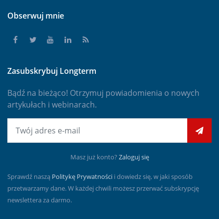
Obserwuj mnie
Zasubskrybuj Longterm
Bądź na bieżąco! Otrzymuj powiadomienia o nowych
artykułach i webinarach.
E-mail
Masz już konto?
Zaloguj się
Sprawdź naszą
Politykę Prywatności
i dowiedz się, w jaki sposób
przetwarzamy dane. W każdej chwili możesz przerwać subskrypcję
newslettera za darmo.