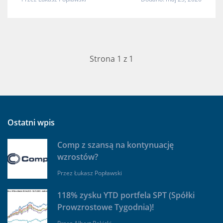
Strona 1 z 1
Ostatni wpis
Comp z szansą na kontynuację
wzrostów?
Przez
Łukasz Popławski
118% zysku YTD portfela SPT (Spółki
Prowzrostowe Tygodnia)!