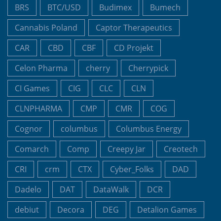
BRS
BTC/USD
Budimex
Bumech
Cannabis Poland
Captor Therapeutics
CAR
CBD
CBF
CD Projekt
Celon Pharma
cherry
Cherrypick
CI Games
CIG
CLC
CLN
CLNPHARMA
CMP
CMR
COG
Cognor
columbus
Columbus Energy
Comarch
Comp
Creepy Jar
Creotech
CRI
crm
CTX
Cyber_Folks
DAD
Dadelo
DAT
DataWalk
DCR
debiut
Decora
DEG
Detalion Games