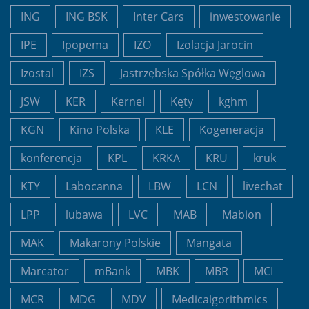
ING
ING BSK
Inter Cars
inwestowanie
IPE
Ipopema
IZO
Izolacja Jarocin
Izostal
IZS
Jastrzębska Spółka Węglowa
JSW
KER
Kernel
Kęty
kghm
KGN
Kino Polska
KLE
Kogeneracja
konferencja
KPL
KRKA
KRU
kruk
KTY
Labocanna
LBW
LCN
livechat
LPP
lubawa
LVC
MAB
Mabion
MAK
Makarony Polskie
Mangata
Marcator
mBank
MBK
MBR
MCI
MCR
MDG
MDV
Medicalgorithmics