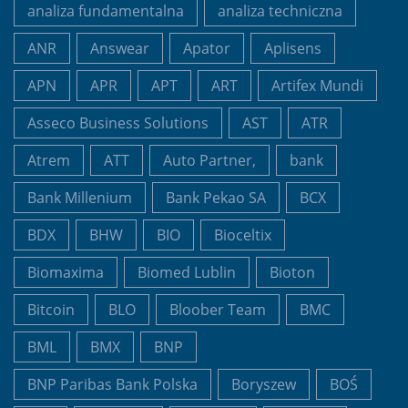
analiza fundamentalna
analiza techniczna
ANR
Answear
Apator
Aplisens
APN
APR
APT
ART
Artifex Mundi
Asseco Business Solutions
AST
ATR
Atrem
ATT
Auto Partner,
bank
Bank Millenium
Bank Pekao SA
BCX
BDX
BHW
BIO
Bioceltix
Biomaxima
Biomed Lublin
Bioton
Bitcoin
BLO
Bloober Team
BMC
BML
BMX
BNP
BNP Paribas Bank Polska
Boryszew
BOŚ