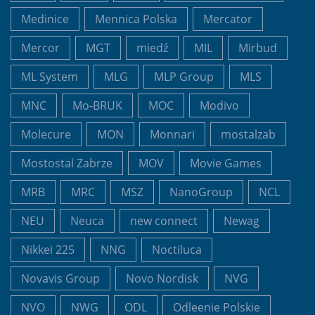
Medinice
Mennica Polska
Mercator
Mercor
MGT
miedź
MIL
Mirbud
ML System
MLG
MLP Group
MLS
MNC
Mo-BRUK
MOC
Modivo
Molecure
MON
Monnari
mostalzab
Mostostal Zabrze
MOV
Movie Games
MRB
MRC
MSZ
NanoGroup
NCL
NEU
Neuca
new connect
Newag
Nikkei 225
NNG
Noctiluca
Novavis Group
Novo Nordisk
NVG
NVO
NWG
ODL
Odleenie Polskie