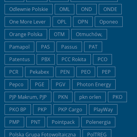
Odlewnie Polskie
OML
OND
ONDE
One More Lever
OPL
OPN
Oponeo
Orange Polska
OTM
Otmuchów,
Pamapol
PAS
Passus
PAT
Patentus
PBX
PCC Rokita
PCO
PCR
Pekabex
PEN
PEO
PEP
Pepco
PGE
PGV
Photon Energy
PJP Makrum, PJP
PKN
pkn orlen
PKO
PKO BP
PKP
PKP Cargo
PlayWay
PMP
PNT
Pointpack
Polenergia
Polska Grupa Fotowoltaiczna
PolTREG