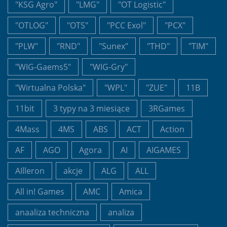
"KSG Agro"
"LMG"
"OT Logistic"
"OTLOG"
"OTS"
"PCC Exol"
"PCX"
"PLW"
"RND"
"Sunex"
"THD"
"TIM"
"WIG-Gaems5"
"WIG-Gry"
"Wirtualna Polska"
"WPL"
"ZUE"
11B
11bit
3 typy na 3 miesiące
3RGames
4Mass
4MS
ABS
ACT
Action
AF
AGO
Agora
AI
AIGAMES
AIlleron
akcje
ALG
ALL
All in! Games
AMC
Amica
anaaliza techniczna
analiza