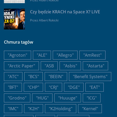
Przez
Albert Rokicki
Czy będzie KRACH na Space X? LIVE
Przez
Albert Rokicki
Chmura tagów
"Agroton"
"ALE"
"Allegro"
"AmRest"
"Arctic Paper"
"ASB
"Asbis"
"Astarta"
"ATC"
"BCS"
"BEEIN"
"Benefit Systems"
"BFT"
"CHP"
"CRJ"
"DGE"
"EAT"
"Grodno"
"HUG"
"Huuuge"
"ICG"
"IMC"
"K2H"
"K2Holding"
"Kernel"