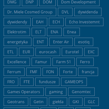
DMG
DNP
DOM
Dom Development
Dr. Miele Cosmed Group
DVL
dywidenda
dywidendy
EAH
ECH
Echo Investemnt
Elektrotim
ELT
ENA
Enea
energetyka
ENT
Enter Air
esotiq
ETL
EUR
eurocash
Eurotel
EXC
Excellence
Famur
Farm 51
Ferro
Ferrum
FMF
FON
Forte
francja
FRO
FTE
fundusze
GAMEOPS
Games Operators
gaming
Genomtec
Geotrans
Getin
giełda
GKI
GLC