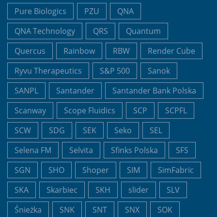
Pure Biologics
PZU
QNA
QNA Technology
QRS
Quantum
Quercus
Rainbow
RBW
Render Cube
Ryvu Therapeutics
S&P 500
Sanok
SANPL
Santander
Santander Bank Polska
Scanway
Scope Fluidics
SCP
SCPFL
SCW
SDG
SEK
Seko
SEL
Selena FM
Selvita
Sfinks Polska
SFS
SGN
SHO
Shoper
SIM
SimFabric
SKA
Skarbiec
SKH
slider
SLV
Śnieżka
SNK
SNT
SNX
SOK