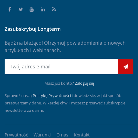
Zasubskrybuj Longterm
Bądź na bieżąco! Otrzymuj powiadomienia o nowych
artykułach i webinarach.
E-mail
Masz już konto?
Zaloguj się
Sprawdź naszą
Politykę Prywatności
i dowiedz się, w jaki sposób
przetwarzamy dane. W każdej chwili możesz przerwać subskrypcję
newslettera za darmo.
Prywatność
Warunki
O nas
Kontakt