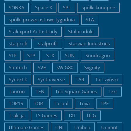
SONKA
Space X
SPL
spółki konopne
spółki prowzrostowe tygodnia
STA
Stalexport Autostrady
Stalprodukt
stalprofi
stalprofil
Starwad Industries
STF
STP
STX
SUN
Sundragon
Suntech
SVE
sWIG80
Sygnity
Synektik
Synthaverse
TAR
Tarczyński
Tauron
TEN
Ten Square Games
Text
TOP15
TOR
Torpol
Toya
TPE
Trakcja
TS Games
TXT
ULG
Ultimate Games
UNI
Unibep
Unimot