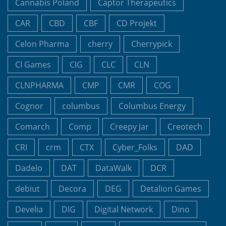
Cannabis Poland
Captor Therapeutics
CAR
CBD
CBF
CD Projekt
Celon Pharma
cherry
Cherrypick
CI Games
CIG
CLC
CLN
CLNPHARMA
CMP
CMR
COG
Cognor
columbus
Columbus Energy
Comarch
Comp
Creepy Jar
Creotech
CRI
crm
CTX
Cyber_Folks
DAD
Dadelo
DAT
DataWalk
DCR
debiut
Decora
DEG
Detalion Games
Develia
DIG
Digital Network
Dino