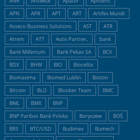
ANR
Answear
Apator
Aplisens
APN
APR
APT
ART
Artifex Mundi
Asseco Business Solutions
AST
ATR
Atrem
ATT
Auto Partner,
bank
Bank Millenium
Bank Pekao SA
BCX
BDX
BHW
BIO
Bioceltix
Biomaxima
Biomed Lublin
Bioton
Bitcoin
BLO
Bloober Team
BMC
BML
BMX
BNP
BNP Paribas Bank Polska
Boryszew
BOŚ
BRS
BTC/USD
Budimex
Bumech