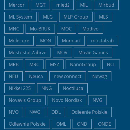
Mercor
MGT
miedź
MIL
Mirbud
ML System
MLG
MLP Group
MLS
MNC
Mo-BRUK
MOC
Modivo
Molecure
MON
Monnari
mostalzab
Mostostal Zabrze
MOV
Movie Games
MRB
MRC
MSZ
NanoGroup
NCL
NEU
Neuca
new connect
Newag
Nikkei 225
NNG
Noctiluca
Novavis Group
Novo Nordisk
NVG
NVO
NWG
ODL
Odleenie Polskie
Odlewnie Polskie
OML
OND
ONDE