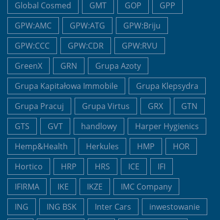
Global Cosmed
GMT
GOP
GPP
GPW:AMC
GPW:ATG
GPW:Briju
GPW:CCC
GPW:CDR
GPW:RVU
GreenX
GRN
Grupa Azoty
Grupa Kapitałowa Immobile
Grupa Klepsydra
Grupa Pracuj
Grupa Virtus
GRX
GTN
GTS
GVT
handlowy
Harper Hygienics
Hemp&Health
Herkules
HMP
HOR
Hortico
HRP
HRS
ICE
IFI
IFIRMA
IKE
IKZE
IMC Company
ING
ING BSK
Inter Cars
inwestowanie