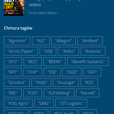
wideo
Przez
Albert Rokicki
Chmura tagów
"Agroton"
"ALE"
"Allegro"
"AmRest"
"Arctic Paper"
"ASB
"Asbis"
"Astarta"
"ATC"
"BCS"
"BEEIN"
"Benefit Systems"
"BFT"
"CHP"
"CRJ"
"DGE"
"EAT"
"Grodno"
"HUG"
"Huuuge"
"ICG"
"IMC"
"K2H"
"K2Holding"
"Kernel"
"KSG Agro"
"LMG"
"OT Logistic"
"OTLOG"
"OTS"
"PCC Exol"
"PCX"