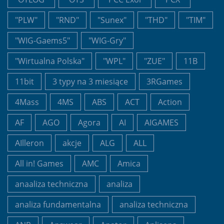
"PLW"
"RND"
"Sunex"
"THD"
"TIM"
"WIG-Gaems5"
"WIG-Gry"
"Wirtualna Polska"
"WPL"
"ZUE"
11B
11bit
3 typy na 3 miesiące
3RGames
4Mass
4MS
ABS
ACT
Action
AF
AGO
Agora
AI
AIGAMES
AIlleron
akcje
ALG
ALL
All in! Games
AMC
Amica
anaaliza techniczna
analiza
analiza fundamentalna
analiza techniczna