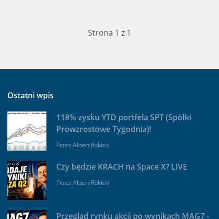
Strona 1 z 1
Ostatni wpis
118% zysku YTD portfela SPT (Spółki
Prowzrostowe Tygodnia)!
Przez
Albert Rokicki
Czy będzie KRACH na Space X? LIVE
Przez
Albert Rokicki
Przegląd rynku akcji po wynikach MAG7 -