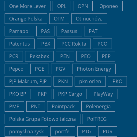
One More Lever
OPL
OPN
Oponeo
Orange Polska
OTM
Otmuchów,
Pamapol
PAS
Passus
PAT
Patentus
PBX
PCC Rokita
PCO
PCR
Pekabex
PEN
PEO
PEP
Pepco
PGE
PGV
Photon Energy
PJP Makrum, PJP
PKN
pkn orlen
PKO
PKO BP
PKP
PKP Cargo
PlayWay
PMP
PNT
Pointpack
Polenergia
Polska Grupa Fotowoltaiczna
PolTREG
pomysł na zysk
portfel
PTG
PUR