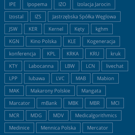
IPE
Ipopema
IZO
Izolacja Jarocin
Izostal
IZS
Jastrzębska Spółka Węglowa
JSW
KER
Kernel
Kęty
kghm
KGN
Kino Polska
KLE
Kogeneracja
konferencja
KPL
KRKA
KRU
kruk
KTY
Labocanna
LBW
LCN
livechat
LPP
lubawa
LVC
MAB
Mabion
MAK
Makarony Polskie
Mangata
Marcator
mBank
MBK
MBR
MCI
MCR
MDG
MDV
Medicalgorithmics
Medinice
Mennica Polska
Mercator