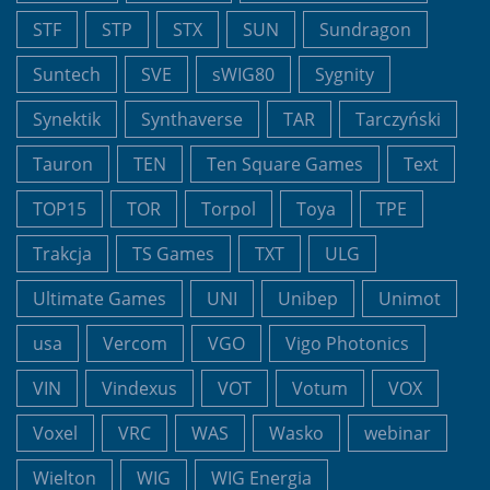
STF
STP
STX
SUN
Sundragon
Suntech
SVE
sWIG80
Sygnity
Synektik
Synthaverse
TAR
Tarczyński
Tauron
TEN
Ten Square Games
Text
TOP15
TOR
Torpol
Toya
TPE
Trakcja
TS Games
TXT
ULG
Ultimate Games
UNI
Unibep
Unimot
usa
Vercom
VGO
Vigo Photonics
VIN
Vindexus
VOT
Votum
VOX
Voxel
VRC
WAS
Wasko
webinar
Wielton
WIG
WIG Energia