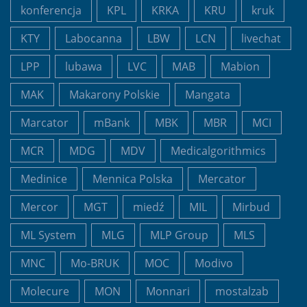
konferencja
KPL
KRKA
KRU
kruk
KTY
Labocanna
LBW
LCN
livechat
LPP
lubawa
LVC
MAB
Mabion
MAK
Makarony Polskie
Mangata
Marcator
mBank
MBK
MBR
MCI
MCR
MDG
MDV
Medicalgorithmics
Medinice
Mennica Polska
Mercator
Mercor
MGT
miedź
MIL
Mirbud
ML System
MLG
MLP Group
MLS
MNC
Mo-BRUK
MOC
Modivo
Molecure
MON
Monnari
mostalzab