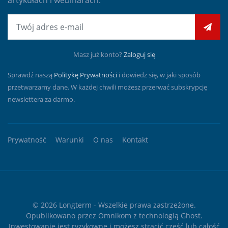
artykułach i webinarach.
E-mail
Masz już konto?
Zaloguj się
Sprawdź naszą
Politykę Prywatności
i dowiedz się, w jaki sposób
przetwarzamy dane. W każdej chwili możesz przerwać subskrypcję
newslettera za darmo.
Prywatność
Warunki
O nas
Kontakt
© 2026
Longterm
- Wszelkie prawa zastrzeżone.
Opublikowano przez
Omnikom
z technologią
Ghost
.
Inwestowanie jest ryzykowne i możesz stracić część lub całość