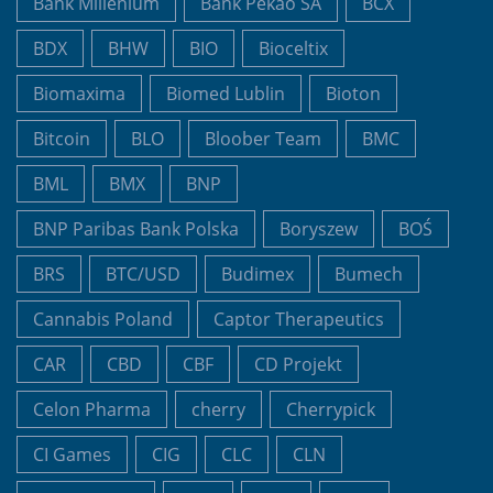
Bank Millenium
Bank Pekao SA
BCX
BDX
BHW
BIO
Bioceltix
Biomaxima
Biomed Lublin
Bioton
Bitcoin
BLO
Bloober Team
BMC
BML
BMX
BNP
BNP Paribas Bank Polska
Boryszew
BOŚ
BRS
BTC/USD
Budimex
Bumech
Cannabis Poland
Captor Therapeutics
CAR
CBD
CBF
CD Projekt
Celon Pharma
cherry
Cherrypick
CI Games
CIG
CLC
CLN