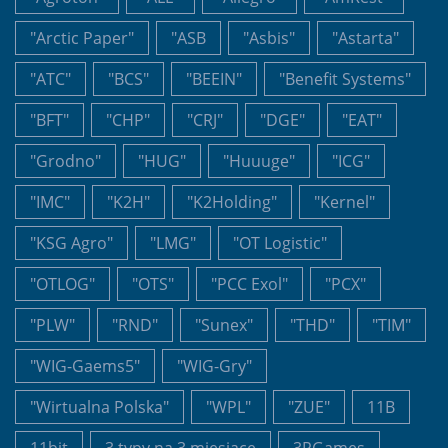
"Arctic Paper"
"ASB
"Asbis"
"Astarta"
"ATC"
"BCS"
"BEEIN"
"Benefit Systems"
"BFT"
"CHP"
"CRJ"
"DGE"
"EAT"
"Grodno"
"HUG"
"Huuuge"
"ICG"
"IMC"
"K2H"
"K2Holding"
"Kernel"
"KSG Agro"
"LMG"
"OT Logistic"
"OTLOG"
"OTS"
"PCC Exol"
"PCX"
"PLW"
"RND"
"Sunex"
"THD"
"TIM"
"WIG-Gaems5"
"WIG-Gry"
"Wirtualna Polska"
"WPL"
"ZUE"
11B