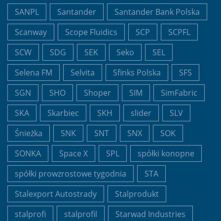
SANPL
Santander
Santander Bank Polska
Scanway
Scope Fluidics
SCP
SCPFL
SCW
SDG
SEK
Seko
SEL
Selena FM
Selvita
Sfinks Polska
SFS
SGN
SHO
Shoper
SIM
SimFabric
SKA
Skarbiec
SKH
slider
SLV
Śnieżka
SNK
SNT
SNX
SOK
SONKA
Space X
SPL
spółki konopne
spółki prowzrostowe tygodnia
STA
Stalexport Autostrady
Stalprodukt
stalprofi
stalprofil
Starwad Industries