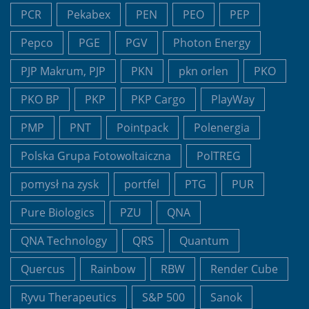
PCR
Pekabex
PEN
PEO
PEP
Pepco
PGE
PGV
Photon Energy
PJP Makrum, PJP
PKN
pkn orlen
PKO
PKO BP
PKP
PKP Cargo
PlayWay
PMP
PNT
Pointpack
Polenergia
Polska Grupa Fotowoltaiczna
PolTREG
pomysł na zysk
portfel
PTG
PUR
Pure Biologics
PZU
QNA
QNA Technology
QRS
Quantum
Quercus
Rainbow
RBW
Render Cube
Ryvu Therapeutics
S&P 500
Sanok