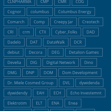
CLNPHARMA
CMP
CMR
COG
Cognor
columbus
Columbus Energy
Comarch
Comp
Creepy Jar
Creotech
CRI
crm
CTX
Cyber_Folks
DAD
Dadelo
DAT
DataWalk
DCR
debiut
Decora
DEG
Detalion Games
Develia
DIG
Digital Network
Dino
DMG
DNP
DOM
Dom Development
Dr. Miele Cosmed Group
DVL
dywidenda
dywidendy
EAH
ECH
Echo Investemnt
Elektrotim
ELT
ENA
Enea