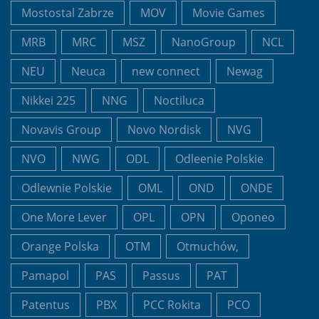
Mostostal Zabrze
MOV
Movie Games
MRB
MRC
MSZ
NanoGroup
NCL
NEU
Neuca
new connect
Newag
Nikkei 225
NNG
Noctiluca
Novavis Group
Novo Nordisk
NVG
NVO
NWG
ODL
Odleenie Polskie
Odlewnie Polskie
OML
OND
ONDE
One More Lever
OPL
OPN
Oponeo
Orange Polska
OTM
Otmuchów,
Pamapol
PAS
Passus
PAT
Patentus
PBX
PCC Rokita
PCO