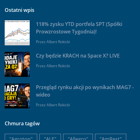
Ostatni wpis
118% zysku YTD portfela SPT (Spółki
Prowzrostowe Tygodnia)!
Przez
Albert Rokicki
Czy będzie KRACH na Space X? LIVE
Przez
Albert Rokicki
Przegląd rynku akcji po wynikach MAG7 -
wideo
Przez
Albert Rokicki
Chmura tagów
"Agroton"
"ALE"
"Allegro"
"AmRest"