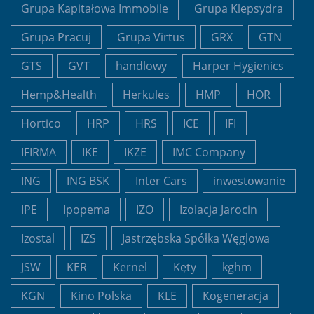
Grupa Kapitałowa Immobile
Grupa Klepsydra
Grupa Pracuj
Grupa Virtus
GRX
GTN
GTS
GVT
handlowy
Harper Hygienics
Hemp&Health
Herkules
HMP
HOR
Hortico
HRP
HRS
ICE
IFI
IFIRMA
IKE
IKZE
IMC Company
ING
ING BSK
Inter Cars
inwestowanie
IPE
Ipopema
IZO
Izolacja Jarocin
Izostal
IZS
Jastrzębska Spółka Węglowa
JSW
KER
Kernel
Kęty
kghm
KGN
Kino Polska
KLE
Kogeneracja