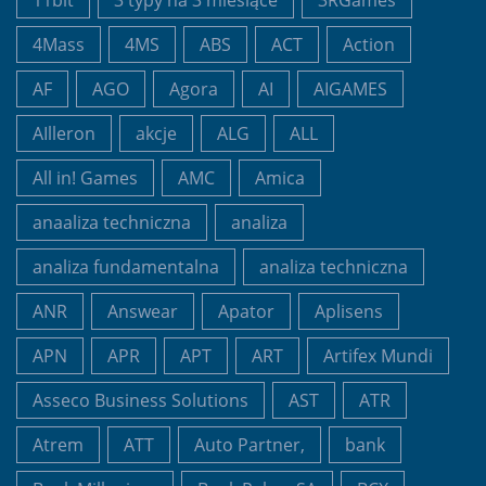
11bit
3 typy na 3 miesiące
3RGames
4Mass
4MS
ABS
ACT
Action
AF
AGO
Agora
AI
AIGAMES
AIlleron
akcje
ALG
ALL
All in! Games
AMC
Amica
anaaliza techniczna
analiza
analiza fundamentalna
analiza techniczna
ANR
Answear
Apator
Aplisens
APN
APR
APT
ART
Artifex Mundi
Asseco Business Solutions
AST
ATR
Atrem
ATT
Auto Partner,
bank