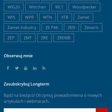
WIG20
Wittchen
WLT
Woodpecker
WPL
WPR
WTN
XTB
Zamet
Zamet Industry
ZE PAK
ZEN
Zeneris
ZEP
ZMT
ZRE
ZREMB
Obserwuj mnie
Zasubskrybuj Longterm
Bądź na bieżąco! Otrzymuj powiadomienia o nowych
artykułach i webinarach.
E-mail