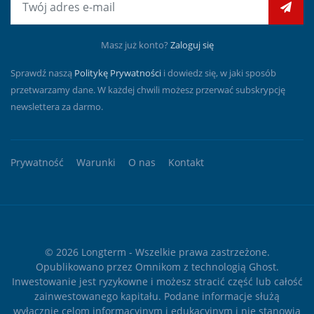
Masz już konto?
Zaloguj się
Sprawdź naszą
Politykę Prywatności
i dowiedz się, w jaki sposób
przetwarzamy dane. W każdej chwili możesz przerwać subskrypcję
newslettera za darmo.
Prywatność
Warunki
O nas
Kontakt
© 2026
Longterm
- Wszelkie prawa zastrzeżone.
Opublikowano przez
Omnikom
z technologią
Ghost
.
Inwestowanie jest ryzykowne i możesz stracić część lub całość
zainwestowanego kapitału. Podane informacje służą
wyłącznie celom informacyjnym i edukacyjnym i nie stanowią