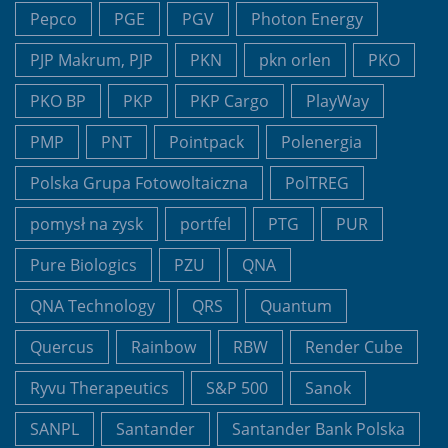
Pepco
PGE
PGV
Photon Energy
PJP Makrum, PJP
PKN
pkn orlen
PKO
PKO BP
PKP
PKP Cargo
PlayWay
PMP
PNT
Pointpack
Polenergia
Polska Grupa Fotowoltaiczna
PolTREG
pomysł na zysk
portfel
PTG
PUR
Pure Biologics
PZU
QNA
QNA Technology
QRS
Quantum
Quercus
Rainbow
RBW
Render Cube
Ryvu Therapeutics
S&P 500
Sanok
SANPL
Santander
Santander Bank Polska