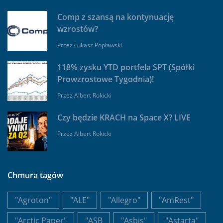
Comp z szansą na kontynuację
wzrostów?
Przez
Łukasz Popławski
118% zysku YTD portfela SPT (Spółki
Prowzrostowe Tygodnia)!
Przez
Albert Rokicki
Czy będzie KRACH na Space X? LIVE
Przez
Albert Rokicki
Chmura tagów
"Agroton"
"ALE"
"Allegro"
"AmRest"
"Arctic Paper"
"ASB
"Asbis"
"Astarta"