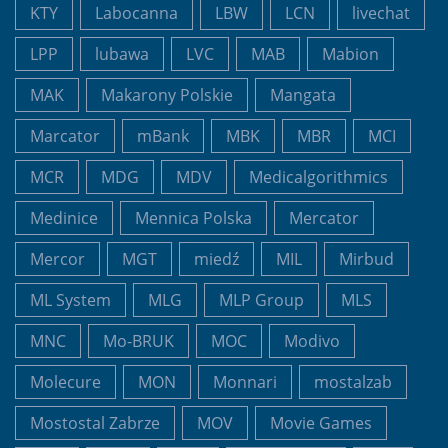
KTY
Labocanna
LBW
LCN
livechat
LPP
lubawa
LVC
MAB
Mabion
MAK
Makarony Polskie
Mangata
Marcator
mBank
MBK
MBR
MCI
MCR
MDG
MDV
Medicalgorithmics
Medinice
Mennica Polska
Mercator
Mercor
MGT
miedź
MIL
Mirbud
ML System
MLG
MLP Group
MLS
MNC
Mo-BRUK
MOC
Modivo
Molecure
MON
Monnari
mostalzab
Mostostal Zabrze
MOV
Movie Games