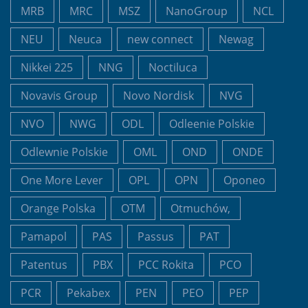
MRB
MRC
MSZ
NanoGroup
NCL
NEU
Neuca
new connect
Newag
Nikkei 225
NNG
Noctiluca
Novavis Group
Novo Nordisk
NVG
NVO
NWG
ODL
Odleenie Polskie
Odlewnie Polskie
OML
OND
ONDE
One More Lever
OPL
OPN
Oponeo
Orange Polska
OTM
Otmuchów,
Pamapol
PAS
Passus
PAT
Patentus
PBX
PCC Rokita
PCO
PCR
Pekabex
PEN
PEO
PEP