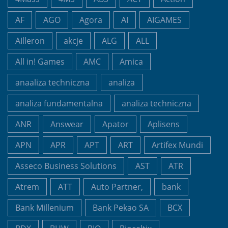
AF
AGO
Agora
AI
AIGAMES
AIlleron
akcje
ALG
ALL
All in! Games
AMC
Amica
anaaliza techniczna
analiza
analiza fundamentalna
analiza techniczna
ANR
Answear
Apator
Aplisens
APN
APR
APT
ART
Artifex Mundi
Asseco Business Solutions
AST
ATR
Atrem
ATT
Auto Partner,
bank
Bank Millenium
Bank Pekao SA
BCX