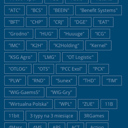
"ATC"
"BCS"
"BEEIN"
"Benefit Systems"
"BFT"
"CHP"
"CRJ"
"DGE"
"EAT"
"Grodno"
"HUG"
"Huuuge"
"ICG"
"IMC"
"K2H"
"K2Holding"
"Kernel"
"KSG Agro"
"LMG"
"OT Logistic"
"OTLOG"
"OTS"
"PCC Exol"
"PCX"
"PLW"
"RND"
"Sunex"
"THD"
"TIM"
"WIG-Gaems5"
"WIG-Gry"
"Wirtualna Polska"
"WPL"
"ZUE"
11B
11bit
3 typy na 3 miesiące
3RGames
4Mass
4MS
ABS
ACT
Action