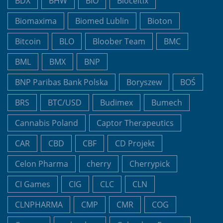
BDX
BHW
BIO
Bioceltix
Biomaxima
Biomed Lublin
Bioton
Bitcoin
BLO
Bloober Team
BMC
BML
BMX
BNP
BNP Paribas Bank Polska
Boryszew
BOŚ
BRS
BTC/USD
Budimex
Bumech
Cannabis Poland
Captor Therapeutics
CAR
CBD
CBF
CD Projekt
Celon Pharma
cherry
Cherrypick
CI Games
CIG
CLC
CLN
CLNPHARMA
CMP
CMR
COG