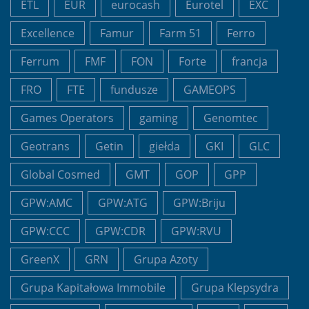
ETL
EUR
eurocash
Eurotel
EXC
Excellence
Famur
Farm 51
Ferro
Ferrum
FMF
FON
Forte
francja
FRO
FTE
fundusze
GAMEOPS
Games Operators
gaming
Genomtec
Geotrans
Getin
giełda
GKI
GLC
Global Cosmed
GMT
GOP
GPP
GPW:AMC
GPW:ATG
GPW:Briju
GPW:CCC
GPW:CDR
GPW:RVU
GreenX
GRN
Grupa Azoty
Grupa Kapitałowa Immobile
Grupa Klepsydra