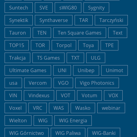
Suntech
SVE
sWIG80
Sygnity
Synektik
Synthaverse
TAR
Tarczyński
Tauron
TEN
Ten Square Games
Text
TOP15
TOR
Torpol
Toya
TPE
Trakcja
TS Games
TXT
ULG
Ultimate Games
UNI
Unibep
Unimot
usa
Vercom
VGO
Vigo Photonics
VIN
Vindexus
VOT
Votum
VOX
Voxel
VRC
WAS
Wasko
webinar
Wielton
WIG
WIG Energia
WIG Górnictwo
WIG Paliwa
WIG-Banki