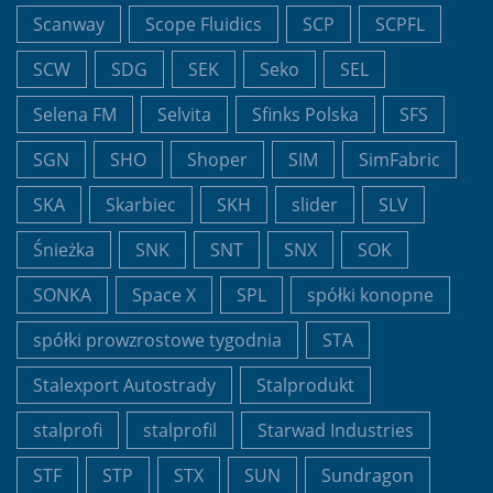
Scanway
Scope Fluidics
SCP
SCPFL
SCW
SDG
SEK
Seko
SEL
Selena FM
Selvita
Sfinks Polska
SFS
SGN
SHO
Shoper
SIM
SimFabric
SKA
Skarbiec
SKH
slider
SLV
Śnieżka
SNK
SNT
SNX
SOK
SONKA
Space X
SPL
spółki konopne
spółki prowzrostowe tygodnia
STA
Stalexport Autostrady
Stalprodukt
stalprofi
stalprofil
Starwad Industries
STF
STP
STX
SUN
Sundragon