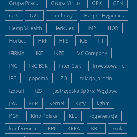
Grupa Pracuj
Grupa Virtus
GRX
GTN
GTS
GVT
handlowy
Harper Hygienics
Hemp&Health
Herkules
HMP
HOR
Hortico
HRP
HRS
ICE
IFI
IFIRMA
IKE
IKZE
IMC Company
ING
ING BSK
Inter Cars
inwestowanie
IPE
Ipopema
IZO
Izolacja Jarocin
Izostal
IZS
Jastrzębska Spółka Węglowa
JSW
KER
Kernel
Kęty
kghm
KGN
Kino Polska
KLE
Kogeneracja
konferencja
KPL
KRKA
KRU
kruk