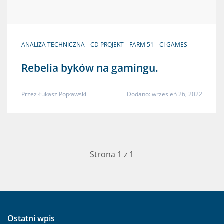
ANALIZA TECHNICZNA
CD PROJEKT
FARM 51
CI GAMES
Rebelia byków na gamingu.
Przez
Łukasz Popławski
Dodano: wrzesień 26, 2022
Strona 1 z 1
Ostatni wpis