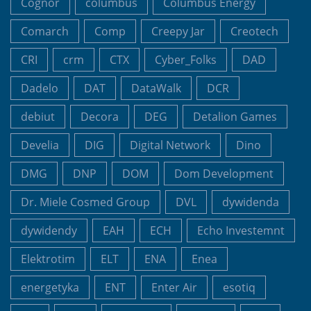
Cognor
columbus
Columbus Energy
Comarch
Comp
Creepy Jar
Creotech
CRI
crm
CTX
Cyber_Folks
DAD
Dadelo
DAT
DataWalk
DCR
debiut
Decora
DEG
Detalion Games
Develia
DIG
Digital Network
Dino
DMG
DNP
DOM
Dom Development
Dr. Miele Cosmed Group
DVL
dywidenda
dywidendy
EAH
ECH
Echo Investemnt
Elektrotim
ELT
ENA
Enea
energetyka
ENT
Enter Air
esotiq