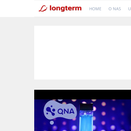
HOME
O NAS
U