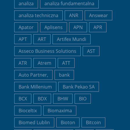
analiza
analiza fundamentalna
analiza techniczna
ANR
Answear
Apator
Aplisens
APN
APR
APT
ART
Artifex Mundi
Asseco Business Solutions
AST
ATR
Atrem
ATT
Auto Partner,
bank
Bank Millenium
Bank Pekao SA
BCX
BDX
BHW
BIO
Bioceltix
Biomaxima
Biomed Lublin
Bioton
Bitcoin