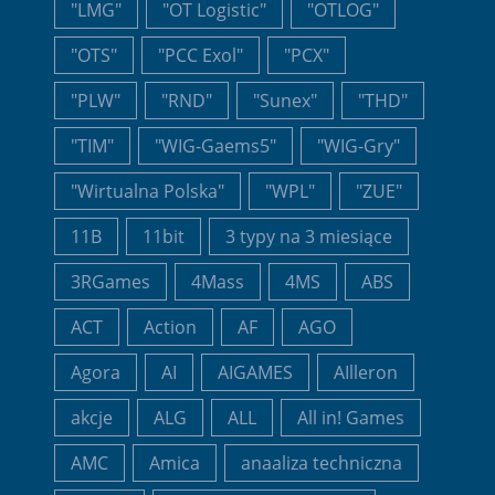
"LMG"
"OT Logistic"
"OTLOG"
"OTS"
"PCC Exol"
"PCX"
"PLW"
"RND"
"Sunex"
"THD"
"TIM"
"WIG-Gaems5"
"WIG-Gry"
"Wirtualna Polska"
"WPL"
"ZUE"
11B
11bit
3 typy na 3 miesiące
3RGames
4Mass
4MS
ABS
ACT
Action
AF
AGO
Agora
AI
AIGAMES
AIlleron
akcje
ALG
ALL
All in! Games
AMC
Amica
anaaliza techniczna