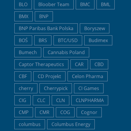
BLO
Bloober Team
BMC
BML
BMX
BNP
BNP Paribas Bank Polska
Boryszew
BOŚ
BRS
BTC/USD
Budimex
Bumech
Cannabis Poland
Captor Therapeutics
CAR
CBD
CBF
CD Projekt
Celon Pharma
cherry
Cherrypick
CI Games
CIG
CLC
CLN
CLNPHARMA
CMP
CMR
COG
Cognor
columbus
Columbus Energy