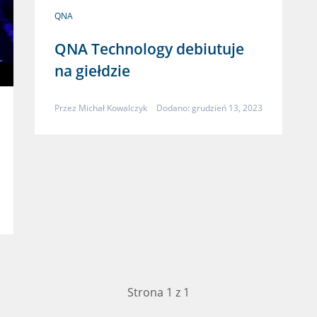
QNA
QNA Technology debiutuje
na giełdzie
Przez
Michał Kowalczyk
Dodano: grudzień 13, 2023
Strona 1 z 1