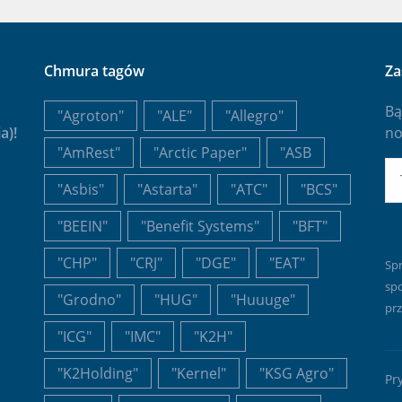
Chmura tagów
Za
Bą
"Agroton"
"ALE"
"Allegro"
a)!
no
"AmRest"
"Arctic Paper"
"ASB
E-
"Asbis"
"Astarta"
"ATC"
"BCS"
"BEEIN"
"Benefit Systems"
"BFT"
"CHP"
"CRJ"
"DGE"
"EAT"
Sp
sp
"Grodno"
"HUG"
"Huuuge"
prz
"ICG"
"IMC"
"K2H"
"K2Holding"
"Kernel"
"KSG Agro"
Pr