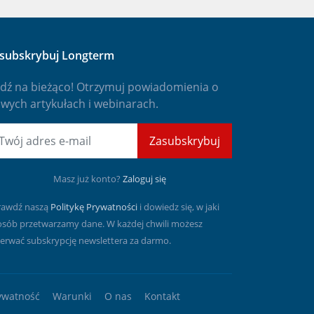
subskrybuj Longterm
dź na bieżąco! Otrzymuj powiadomienia o
wych artykułach i webinarach.
mail
Zasubskrybuj
Masz już konto?
Zaloguj się
rawdź naszą
Politykę Prywatności
i dowiedz się, w jaki
osób przetwarzamy dane. W każdej chwili możesz
erwać subskrypcję newslettera za darmo.
ywatność
Warunki
O nas
Kontakt