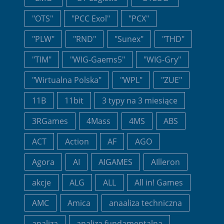
"OTS"
"PCC Exol"
"PCX"
"PLW"
"RND"
"Sunex"
"THD"
"TIM"
"WIG-Gaems5"
"WIG-Gry"
"Wirtualna Polska"
"WPL"
"ZUE"
11B
11bit
3 typy na 3 miesiące
3RGames
4Mass
4MS
ABS
ACT
Action
AF
AGO
Agora
AI
AIGAMES
AIlleron
akcje
ALG
ALL
All in! Games
AMC
Amica
anaaliza techniczna
analiza
analiza fundamentalna