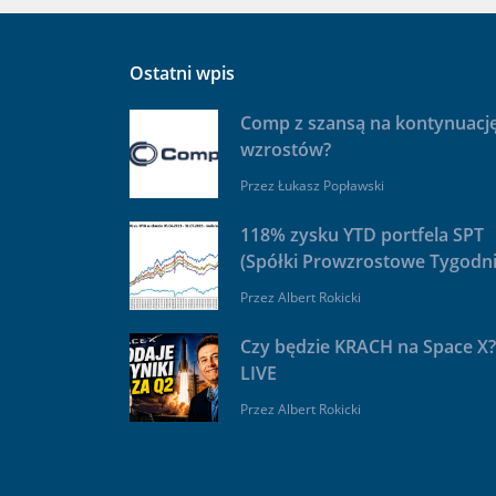
Ostatni wpis
Comp z szansą na kontynuacj
wzrostów?
Przez
Łukasz Popławski
118% zysku YTD portfela SPT
(Spółki Prowzrostowe Tygodni
Przez
Albert Rokicki
Czy będzie KRACH na Space X?
LIVE
Przez
Albert Rokicki