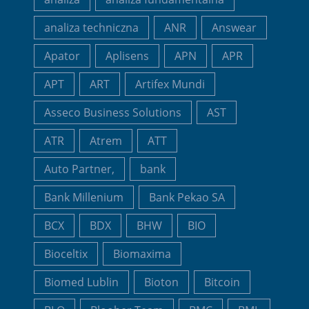
analiza techniczna
ANR
Answear
Apator
Aplisens
APN
APR
APT
ART
Artifex Mundi
Asseco Business Solutions
AST
ATR
Atrem
ATT
Auto Partner,
bank
Bank Millenium
Bank Pekao SA
BCX
BDX
BHW
BIO
Bioceltix
Biomaxima
Biomed Lublin
Bioton
Bitcoin