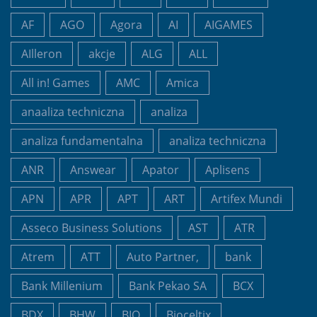
AF
AGO
Agora
AI
AIGAMES
AIlleron
akcje
ALG
ALL
All in! Games
AMC
Amica
anaaliza techniczna
analiza
analiza fundamentalna
analiza techniczna
ANR
Answear
Apator
Aplisens
APN
APR
APT
ART
Artifex Mundi
Asseco Business Solutions
AST
ATR
Atrem
ATT
Auto Partner,
bank
Bank Millenium
Bank Pekao SA
BCX
BDX
BHW
BIO
Bioceltix