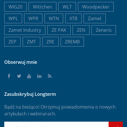
WIG20
Wittchen
WLT
Woodpecker
WPL
WPR
WTN
XTB
Zamet
Zamet Industry
ZE PAK
ZEN
Zeneris
ZEP
ZMT
ZRE
ZREMB
Obserwuj mnie
Zasubskrybuj Longterm
Bądź na bieżąco! Otrzymuj powiadomienia o nowych
artykułach i webinarach.
E-mail