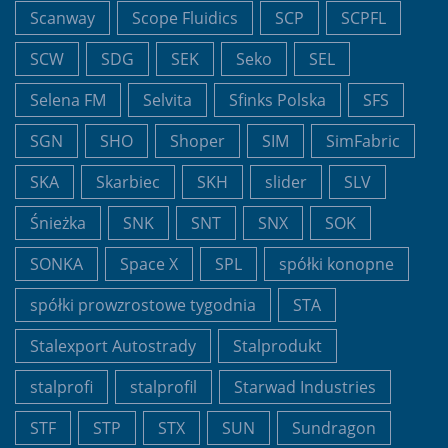
Scanway
Scope Fluidics
SCP
SCPFL
SCW
SDG
SEK
Seko
SEL
Selena FM
Selvita
Sfinks Polska
SFS
SGN
SHO
Shoper
SIM
SimFabric
SKA
Skarbiec
SKH
slider
SLV
Śnieżka
SNK
SNT
SNX
SOK
SONKA
Space X
SPL
spółki konopne
spółki prowzrostowe tygodnia
STA
Stalexport Autostrady
Stalprodukt
stalprofi
stalprofil
Starwad Industries
STF
STP
STX
SUN
Sundragon