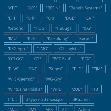
"ATC"
"BCS"
"BEEIN"
"Benefit Systems"
"BFT"
"CHP"
"CRJ"
"DGE"
"EAT"
"Grodno"
"HUG"
"Huuuge"
"ICG"
"IMC"
"K2H"
"K2Holding"
"Kernel"
"KSG Agro"
"LMG"
"OT Logistic"
"OTLOG"
"OTS"
"PCC Exol"
"PCX"
"PLW"
"RND"
"Sunex"
"THD"
"TIM"
"WIG-Gaems5"
"WIG-Gry"
"Wirtualna Polska"
"WPL"
"ZUE"
11B
11bit
3 typy na 3 miesiące
3RGames
4Mass
4MS
ABS
ACT
Action