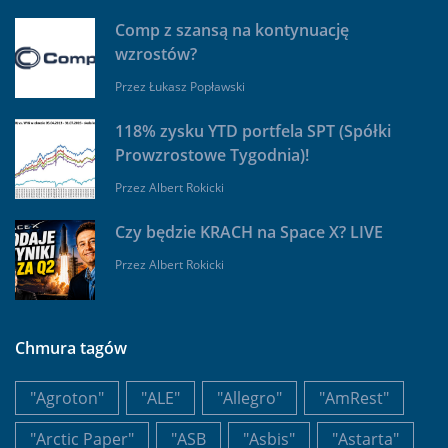
Comp z szansą na kontynuację
wzrostów?
Przez
Łukasz Popławski
118% zysku YTD portfela SPT (Spółki
Prowzrostowe Tygodnia)!
Przez
Albert Rokicki
Czy będzie KRACH na Space X? LIVE
Przez
Albert Rokicki
Chmura tagów
"Agroton"
"ALE"
"Allegro"
"AmRest"
"Arctic Paper"
"ASB
"Asbis"
"Astarta"