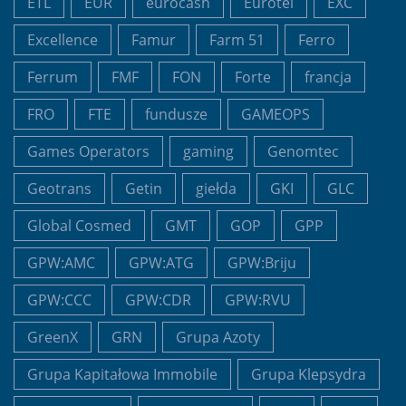
ETL
EUR
eurocash
Eurotel
EXC
Excellence
Famur
Farm 51
Ferro
Ferrum
FMF
FON
Forte
francja
FRO
FTE
fundusze
GAMEOPS
Games Operators
gaming
Genomtec
Geotrans
Getin
giełda
GKI
GLC
Global Cosmed
GMT
GOP
GPP
GPW:AMC
GPW:ATG
GPW:Briju
GPW:CCC
GPW:CDR
GPW:RVU
GreenX
GRN
Grupa Azoty
Grupa Kapitałowa Immobile
Grupa Klepsydra