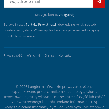
Masz już konto?
Zaloguj się
Sprawdź naszą
Politykę Prywatności
i dowiedz się, w jaki sposób
przetwarzamy dane. W każdej chwili możesz przerwać subskrypcję
newslettera za darmo.
Prywatność
Warunki
O nas
Kontakt
© 2026
Longterm
- Wszelkie prawa zastrzeżone.
Opublikowano przez
Omnikom
z technologią
Ghost
.
Inwestowanie jest ryzykowne i możesz stracić część lub całość
zainwestowanego kapitału. Podane informacje służą
wyłącznie celom informacyjnym i edukacyjnym i nie stanowią