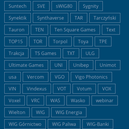
Suntech
SVE
sWIG80
Sygnity
Synektik
Synthaverse
TAR
Tarczyński
Tauron
TEN
Ten Square Games
Text
TOP15
TOR
Torpol
Toya
TPE
Trakcja
TS Games
TXT
ULG
Ultimate Games
UNI
Unibep
Unimot
usa
Vercom
VGO
Vigo Photonics
VIN
Vindexus
VOT
Votum
VOX
Voxel
VRC
WAS
Wasko
webinar
Wielton
WIG
WIG Energia
WIG Górnictwo
WIG Paliwa
WIG-Banki