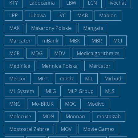
KTY
Labocanna
LBW
LCN
livechat
LPP
lubawa
LVC
MAB
Mabion
MAK
Makarony Polskie
Mangata
Marcator
mBank
MBK
MBR
MCI
MCR
MDG
MDV
Medicalgorithmics
Medinice
Mennica Polska
Mercator
Mercor
MGT
miedź
MIL
Mirbud
ML System
MLG
MLP Group
MLS
MNC
Mo-BRUK
MOC
Modivo
Molecure
MON
Monnari
mostalzab
Mostostal Zabrze
MOV
Movie Games