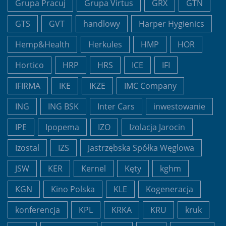
Grupa Pracuj
Grupa Virtus
GRX
GTN
GTS
GVT
handlowy
Harper Hygienics
Hemp&Health
Herkules
HMP
HOR
Hortico
HRP
HRS
ICE
IFI
IFIRMA
IKE
IKZE
IMC Company
ING
ING BSK
Inter Cars
inwestowanie
IPE
Ipopema
IZO
Izolacja Jarocin
Izostal
IZS
Jastrzębska Spółka Węglowa
JSW
KER
Kernel
Kęty
kghm
KGN
Kino Polska
KLE
Kogeneracja
konferencja
KPL
KRKA
KRU
kruk