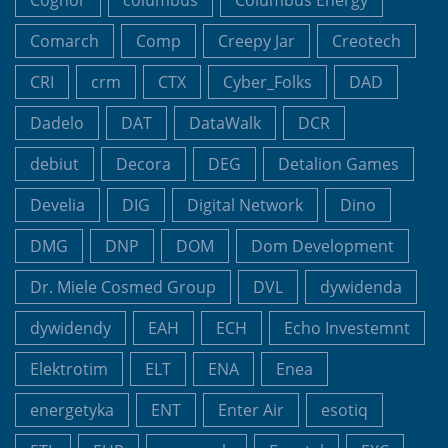
Cognor
columbus
Columbus Energy
Comarch
Comp
Creepy Jar
Creotech
CRI
crm
CTX
Cyber_Folks
DAD
Dadelo
DAT
DataWalk
DCR
debiut
Decora
DEG
Detalion Games
Develia
DIG
Digital Network
Dino
DMG
DNP
DOM
Dom Development
Dr. Miele Cosmed Group
DVL
dywidenda
dywidendy
EAH
ECH
Echo Investemnt
Elektrotim
ELT
ENA
Enea
energetyka
ENT
Enter Air
esotiq