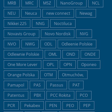
MRB
MRC
MSZ
NanoGroup
NCL
NEU
Neuca
new connect
Newag
Nikkei 225
NNG
Noctiluca
Novavis Group
Novo Nordisk
NVG
NVO
NWG
ODL
Odleenie Polskie
Odlewnie Polskie
OML
OND
ONDE
One More Lever
OPL
OPN
Oponeo
Orange Polska
OTM
Otmuchów,
Pamapol
PAS
Passus
PAT
Patentus
PBX
PCC Rokita
PCO
PCR
Pekabex
PEN
PEO
PEP