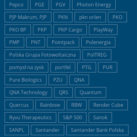
Pepco
PGE
PGV
Photon Energy
PJP Makrum, PJP
PKN
pkn orlen
PKO
PKO BP
PKP
PKP Cargo
PlayWay
PMP
PNT
Pointpack
Polenergia
Polska Grupa Fotowoltaiczna
PolTREG
pomysł na zysk
portfel
PTG
PUR
Pure Biologics
PZU
QNA
QNA Technology
QRS
Quantum
Quercus
Rainbow
RBW
Render Cube
Ryvu Therapeutics
S&P 500
Sanok
SANPL
Santander
Santander Bank Polska