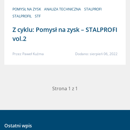
POMYSŁ NA ZYSK
ANALIZA TECHNICZNA
STALPROFI
STALPROFIL
STF
Z cyklu: Pomysł na zysk – STALPROFI
vol.2
Przez
Paweł Kuźma
Dodano: sierpień 06, 2022
Strona 1 z 1
Ostatni wpis