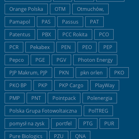
Orange Polska
OTM
Otmuchów,
Pamapol
PAS
Passus
PAT
Patentus
PBX
PCC Rokita
PCO
PCR
Pekabex
PEN
PEO
PEP
Pepco
PGE
PGV
Photon Energy
PJP Makrum, PJP
PKN
pkn orlen
PKO
PKO BP
PKP
PKP Cargo
PlayWay
PMP
PNT
Pointpack
Polenergia
Polska Grupa Fotowoltaiczna
PolTREG
pomysł na zysk
portfel
PTG
PUR
Pure Biologics
PZU
QNA