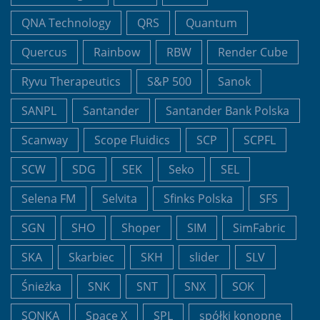
QNA Technology
QRS
Quantum
Quercus
Rainbow
RBW
Render Cube
Ryvu Therapeutics
S&P 500
Sanok
SANPL
Santander
Santander Bank Polska
Scanway
Scope Fluidics
SCP
SCPFL
SCW
SDG
SEK
Seko
SEL
Selena FM
Selvita
Sfinks Polska
SFS
SGN
SHO
Shoper
SIM
SimFabric
SKA
Skarbiec
SKH
slider
SLV
Śnieżka
SNK
SNT
SNX
SOK
SONKA
Space X
SPL
spółki konopne