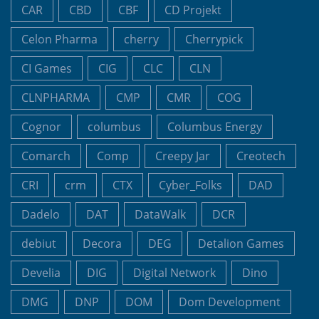
CAR
CBD
CBF
CD Projekt
Celon Pharma
cherry
Cherrypick
CI Games
CIG
CLC
CLN
CLNPHARMA
CMP
CMR
COG
Cognor
columbus
Columbus Energy
Comarch
Comp
Creepy Jar
Creotech
CRI
crm
CTX
Cyber_Folks
DAD
Dadelo
DAT
DataWalk
DCR
debiut
Decora
DEG
Detalion Games
Develia
DIG
Digital Network
Dino
DMG
DNP
DOM
Dom Development