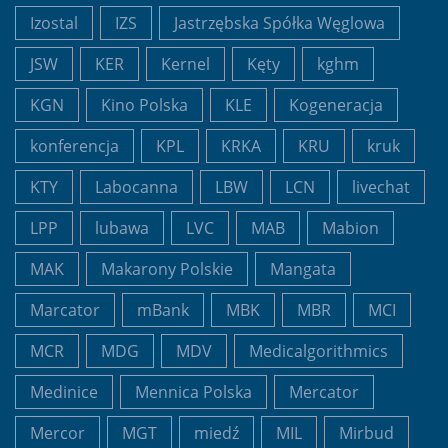
Izostal
IZS
Jastrzębska Spółka Węglowa
JSW
KER
Kernel
Kęty
kghm
KGN
Kino Polska
KLE
Kogeneracja
konferencja
KPL
KRKA
KRU
kruk
KTY
Labocanna
LBW
LCN
livechat
LPP
lubawa
LVC
MAB
Mabion
MAK
Makarony Polskie
Mangata
Marcator
mBank
MBK
MBR
MCI
MCR
MDG
MDV
Medicalgorithmics
Medinice
Mennica Polska
Mercator
Mercor
MGT
miedź
MIL
Mirbud