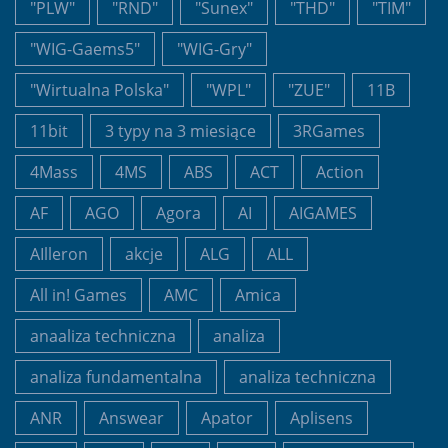
"PLW"
"RND"
"Sunex"
"THD"
"TIM"
"WIG-Gaems5"
"WIG-Gry"
"Wirtualna Polska"
"WPL"
"ZUE"
11B
11bit
3 typy na 3 miesiące
3RGames
4Mass
4MS
ABS
ACT
Action
AF
AGO
Agora
AI
AIGAMES
AIlleron
akcje
ALG
ALL
All in! Games
AMC
Amica
anaaliza techniczna
analiza
analiza fundamentalna
analiza techniczna
ANR
Answear
Apator
Aplisens