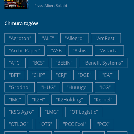
Przez
Albert Rokicki
Chmura tagów
"Agroton"
"ALE"
"Allegro"
"AmRest"
"Arctic Paper"
"ASB
"Asbis"
"Astarta"
"ATC"
"BCS"
"BEEIN"
"Benefit Systems"
"BFT"
"CHP"
"CRJ"
"DGE"
"EAT"
"Grodno"
"HUG"
"Huuuge"
"ICG"
"IMC"
"K2H"
"K2Holding"
"Kernel"
"KSG Agro"
"LMG"
"OT Logistic"
"OTLOG"
"OTS"
"PCC Exol"
"PCX"