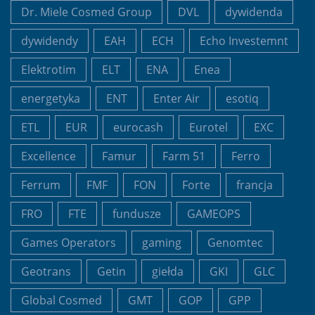
Dr. Miele Cosmed Group
DVL
dywidenda
dywidendy
EAH
ECH
Echo Investemnt
Elektrotim
ELT
ENA
Enea
energetyka
ENT
Enter Air
esotiq
ETL
EUR
eurocash
Eurotel
EXC
Excellence
Famur
Farm 51
Ferro
Ferrum
FMF
FON
Forte
francja
FRO
FTE
fundusze
GAMEOPS
Games Operators
gaming
Genomtec
Geotrans
Getin
giełda
GKI
GLC
Global Cosmed
GMT
GOP
GPP