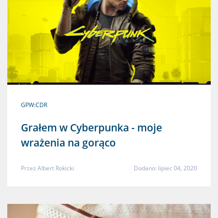
GPW:CDR
Grałem w Cyberpunka - moje
wrażenia na gorąco
Przez
Albert Rokicki
Dodano: lipiec 04, 2020