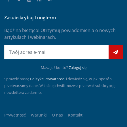
Zasubskrybuj Longterm
Bądź na bieżąco! Otrzymuj powiadomienia o nowych
artykułach i webinarach.
E-mail
Masz już konto?
Zaloguj się
Sprawdź naszą
Politykę Prywatności
i dowiedz się, w jaki sposób
przetwarzamy dane. W każdej chwili możesz przerwać subskrypcję
newslettera za darmo.
Prywatność
Warunki
O nas
Kontakt