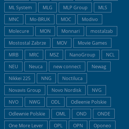
ML System
MLG
MLP Group
MLS
MNC
Mo-BRUK
MOC
Modivo
Molecure
MON
Monnari
mostalzab
Mostostal Zabrze
MOV
Movie Games
MRB
MRC
MSZ
NanoGroup
NCL
NEU
Neuca
new connect
Newag
Nikkei 225
NNG
Noctiluca
Novavis Group
Novo Nordisk
NVG
NVO
NWG
ODL
Odleenie Polskie
Odlewnie Polskie
OML
OND
ONDE
One More Lever
OPL
OPN
Oponeo