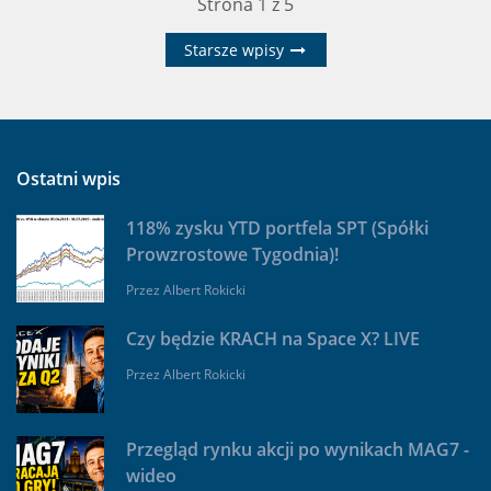
Strona 1 z 5
Starsze wpisy
Ostatni wpis
118% zysku YTD portfela SPT (Spółki
Prowzrostowe Tygodnia)!
Przez
Albert Rokicki
Czy będzie KRACH na Space X? LIVE
Przez
Albert Rokicki
Przegląd rynku akcji po wynikach MAG7 -
wideo