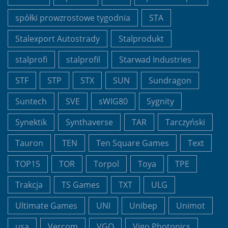
spółki prowzrostowe tygodnia
STA
Stalexport Autostrady
Stalprodukt
stalprofi
stalprofil
Starwad Industries
STF
STP
STX
SUN
Sundragon
Suntech
SVE
sWIG80
Sygnity
Synektik
Synthaverse
TAR
Tarczyński
Tauron
TEN
Ten Square Games
Text
TOP15
TOR
Torpol
Toya
TPE
Trakcja
TS Games
TXT
ULG
Ultimate Games
UNI
Unibep
Unimot
usa
Vercom
VGO
Vigo Photonics