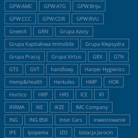
GPW:AMC
GPW:ATG
GPW:Briju
GPW:CCC
GPW:CDR
GPW:RVU
GreenX
GRN
Grupa Azoty
Grupa Kapitałowa Immobile
Grupa Klepsydra
Grupa Pracuj
Grupa Virtus
GRX
GTN
GTS
GVT
handlowy
Harper Hygienics
Hemp&Health
Herkules
HMP
HOR
Hortico
HRP
HRS
ICE
IFI
IFIRMA
IKE
IKZE
IMC Company
ING
ING BSK
Inter Cars
inwestowanie
IPE
Ipopema
IZO
Izolacja Jarocin