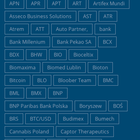
APN
APR
APT
ART
Artifex Mundi
Asseco Business Solutions
AST
ATR
Atrem
ATT
Auto Partner,
bank
Bank Millenium
Bank Pekao SA
BCX
BDX
BHW
BIO
Bioceltix
Biomaxima
Biomed Lublin
Bioton
Bitcoin
BLO
Bloober Team
BMC
BML
BMX
BNP
BNP Paribas Bank Polska
Boryszew
BOŚ
BRS
BTC/USD
Budimex
Bumech
Cannabis Poland
Captor Therapeutics