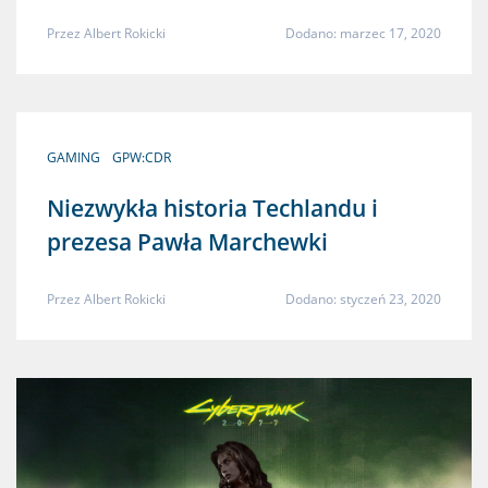
Przez
Albert Rokicki
Dodano: marzec 17, 2020
GAMING
GPW:CDR
Niezwykła historia Techlandu i
prezesa Pawła Marchewki
Przez
Albert Rokicki
Dodano: styczeń 23, 2020