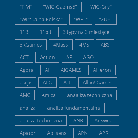
"TIM"
"WIG-Gaems5"
"WIG-Gry"
"Wirtualna Polska"
"WPL"
"ZUE"
11B
11bit
3 typy na 3 miesiące
3RGames
4Mass
4MS
ABS
ACT
Action
AF
AGO
Agora
AI
AIGAMES
AIlleron
akcje
ALG
ALL
All in! Games
AMC
Amica
anaaliza techniczna
analiza
analiza fundamentalna
analiza techniczna
ANR
Answear
Apator
Aplisens
APN
APR