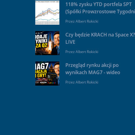
118% zysku YTD portfela SPT
(Spółki Prowzrostowe Tygodni
Przez
Albert Rokicki
Czy będzie KRACH na Space X?
LIVE
Przez
Albert Rokicki
Przegląd rynku akcji po
wynikach MAG7 - wideo
Przez
Albert Rokicki