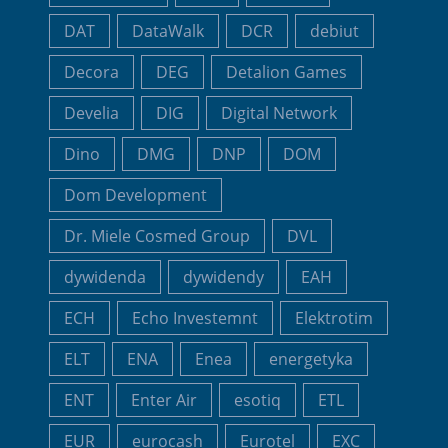
DAT
DataWalk
DCR
debiut
Decora
DEG
Detalion Games
Develia
DIG
Digital Network
Dino
DMG
DNP
DOM
Dom Development
Dr. Miele Cosmed Group
DVL
dywidenda
dywidendy
EAH
ECH
Echo Investemnt
Elektrotim
ELT
ENA
Enea
energetyka
ENT
Enter Air
esotiq
ETL
EUR
eurocash
Eurotel
EXC