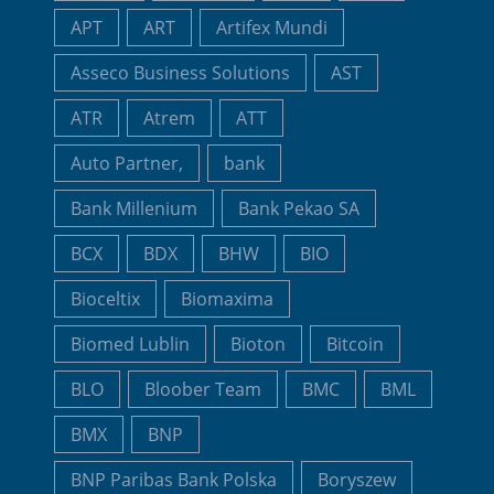
APT
ART
Artifex Mundi
Asseco Business Solutions
AST
ATR
Atrem
ATT
Auto Partner,
bank
Bank Millenium
Bank Pekao SA
BCX
BDX
BHW
BIO
Bioceltix
Biomaxima
Biomed Lublin
Bioton
Bitcoin
BLO
Bloober Team
BMC
BML
BMX
BNP
BNP Paribas Bank Polska
Boryszew