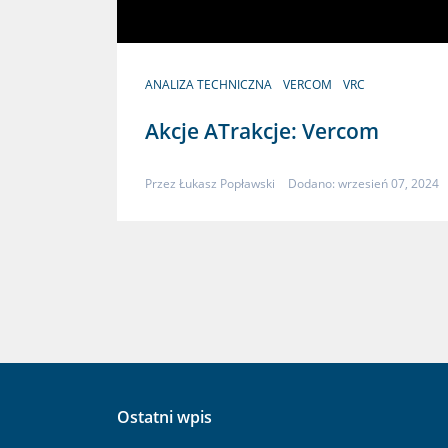
ANALIZA TECHNICZNA
VERCOM
VRC
Akcje ATrakcje: Vercom
Przez
Łukasz Popławski
Dodano: wrzesień 07, 2024
Ostatni wpis