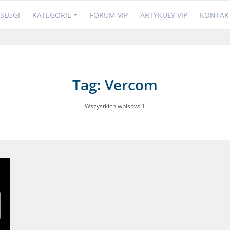
SŁUGI
KATEGORIE
FORUM VIP
ARTYKUŁY VIP
KONTAK
Tag: Vercom
Wszystkich wpisów: 1