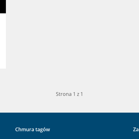
Strona 1 z 1
Chmura tagów
Za