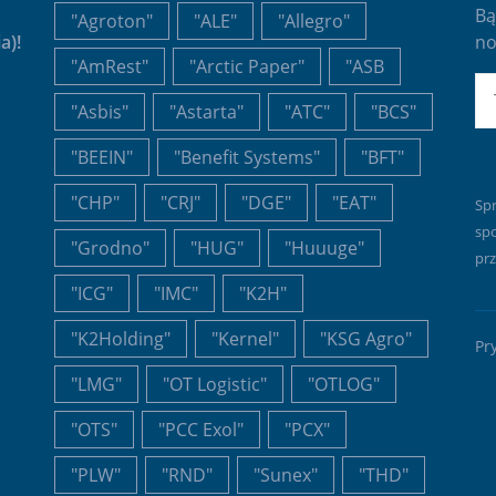
Bą
"Agroton"
"ALE"
"Allegro"
a)!
no
"AmRest"
"Arctic Paper"
"ASB
E-
"Asbis"
"Astarta"
"ATC"
"BCS"
"BEEIN"
"Benefit Systems"
"BFT"
"CHP"
"CRJ"
"DGE"
"EAT"
Sp
sp
"Grodno"
"HUG"
"Huuuge"
prz
"ICG"
"IMC"
"K2H"
"K2Holding"
"Kernel"
"KSG Agro"
Pr
"LMG"
"OT Logistic"
"OTLOG"
"OTS"
"PCC Exol"
"PCX"
"PLW"
"RND"
"Sunex"
"THD"