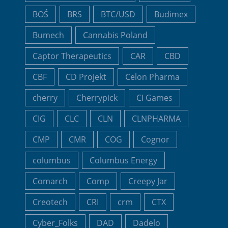
BOŚ
BRS
BTC/USD
Budimex
Bumech
Cannabis Poland
Captor Therapeutics
CAR
CBD
CBF
CD Projekt
Celon Pharma
cherry
Cherrypick
CI Games
CIG
CLC
CLN
CLNPHARMA
CMP
CMR
COG
Cognor
columbus
Columbus Energy
Comarch
Comp
Creepy Jar
Creotech
CRI
crm
CTX
Cyber_Folks
DAD
Dadelo