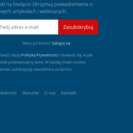
dź na bieżąco! Otrzymuj powiadomienia o
wych artykułach i webinarach.
mail
Zasubskrybuj
Masz już konto?
Zaloguj się
rawdź naszą
Politykę Prywatności
i dowiedz się, w jaki
osób przetwarzamy dane. W każdej chwili możesz
erwać subskrypcję newslettera za darmo.
ywatność
Warunki
O nas
Kontakt