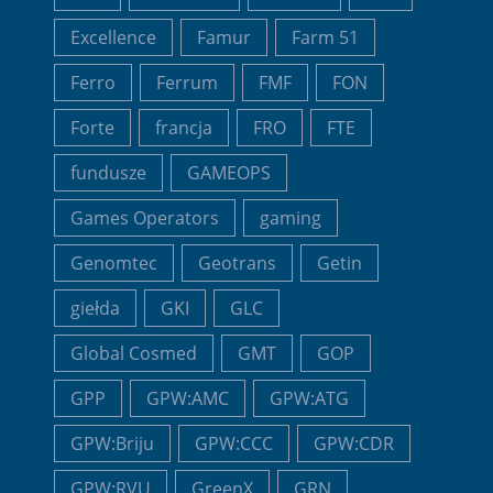
Excellence
Famur
Farm 51
Ferro
Ferrum
FMF
FON
Forte
francja
FRO
FTE
fundusze
GAMEOPS
Games Operators
gaming
Genomtec
Geotrans
Getin
giełda
GKI
GLC
Global Cosmed
GMT
GOP
GPP
GPW:AMC
GPW:ATG
GPW:Briju
GPW:CCC
GPW:CDR
GPW:RVU
GreenX
GRN