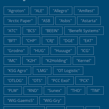
"Agroton"
"ALE"
"Allegro"
"AmRest"
"Arctic Paper"
"ASB
"Asbis"
"Astarta"
"ATC"
"BCS"
"BEEIN"
"Benefit Systems"
"BFT"
"CHP"
"CRJ"
"DGE"
"EAT"
"Grodno"
"HUG"
"Huuuge"
"ICG"
"IMC"
"K2H"
"K2Holding"
"Kernel"
"KSG Agro"
"LMG"
"OT Logistic"
"OTLOG"
"OTS"
"PCC Exol"
"PCX"
"PLW"
"RND"
"Sunex"
"THD"
"TIM"
"WIG-Gaems5"
"WIG-Gry"