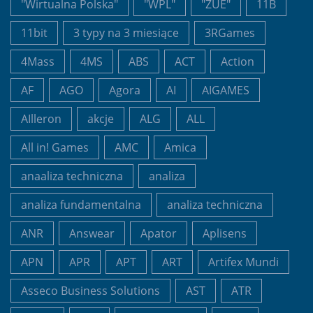
"Wirtualna Polska"
"WPL"
"ZUE"
11B
11bit
3 typy na 3 miesiące
3RGames
4Mass
4MS
ABS
ACT
Action
AF
AGO
Agora
AI
AIGAMES
AIlleron
akcje
ALG
ALL
All in! Games
AMC
Amica
anaaliza techniczna
analiza
analiza fundamentalna
analiza techniczna
ANR
Answear
Apator
Aplisens
APN
APR
APT
ART
Artifex Mundi
Asseco Business Solutions
AST
ATR