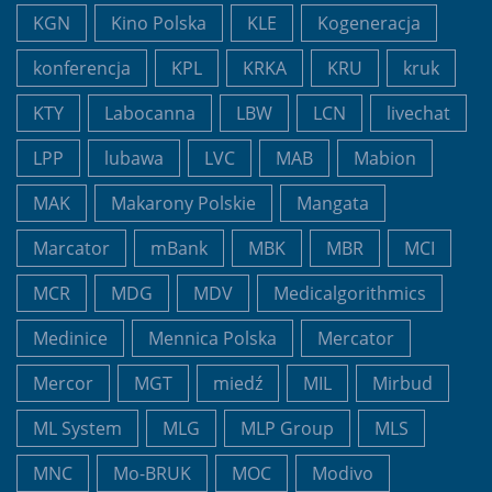
KGN
Kino Polska
KLE
Kogeneracja
konferencja
KPL
KRKA
KRU
kruk
KTY
Labocanna
LBW
LCN
livechat
LPP
lubawa
LVC
MAB
Mabion
MAK
Makarony Polskie
Mangata
Marcator
mBank
MBK
MBR
MCI
MCR
MDG
MDV
Medicalgorithmics
Medinice
Mennica Polska
Mercator
Mercor
MGT
miedź
MIL
Mirbud
ML System
MLG
MLP Group
MLS
MNC
Mo-BRUK
MOC
Modivo