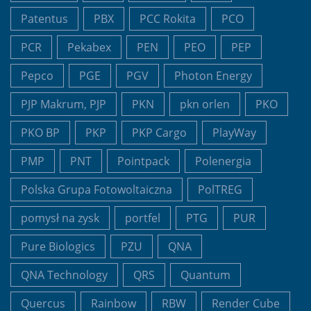
Patentus
PBX
PCC Rokita
PCO
PCR
Pekabex
PEN
PEO
PEP
Pepco
PGE
PGV
Photon Energy
PJP Makrum, PJP
PKN
pkn orlen
PKO
PKO BP
PKP
PKP Cargo
PlayWay
PMP
PNT
Pointpack
Polenergia
Polska Grupa Fotowoltaiczna
PolTREG
pomysł na zysk
portfel
PTG
PUR
Pure Biologics
PZU
QNA
QNA Technology
QRS
Quantum
Quercus
Rainbow
RBW
Render Cube