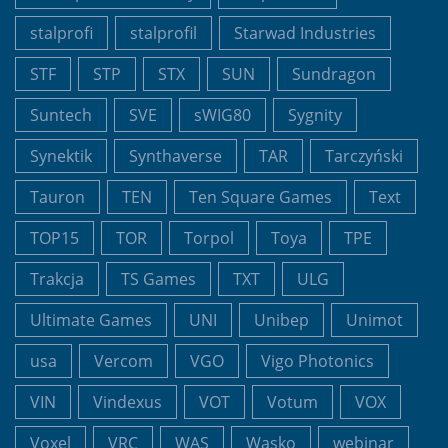
stalprofi
stalprofil
Starwad Industries
STF
STP
STX
SUN
Sundragon
Suntech
SVE
sWIG80
Sygnity
Synektik
Synthaverse
TAR
Tarczyński
Tauron
TEN
Ten Square Games
Text
TOP15
TOR
Torpol
Toya
TPE
Trakcja
TS Games
TXT
ULG
Ultimate Games
UNI
Unibep
Unimot
usa
Vercom
VGO
Vigo Photonics
VIN
Vindexus
VOT
Votum
VOX
Voxel
VRC
WAS
Wasko
webinar