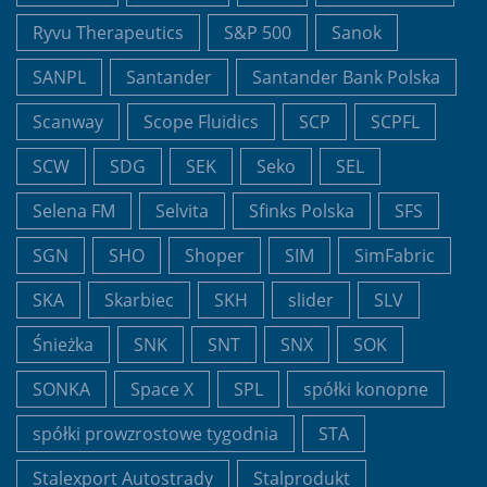
Ryvu Therapeutics
S&P 500
Sanok
SANPL
Santander
Santander Bank Polska
Scanway
Scope Fluidics
SCP
SCPFL
SCW
SDG
SEK
Seko
SEL
Selena FM
Selvita
Sfinks Polska
SFS
SGN
SHO
Shoper
SIM
SimFabric
SKA
Skarbiec
SKH
slider
SLV
Śnieżka
SNK
SNT
SNX
SOK
SONKA
Space X
SPL
spółki konopne
spółki prowzrostowe tygodnia
STA
Stalexport Autostrady
Stalprodukt