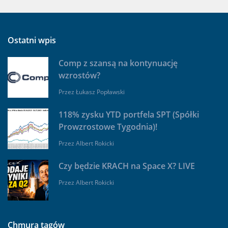
Ostatni wpis
Comp z szansą na kontynuację
wzrostów?
Przez
Łukasz Popławski
118% zysku YTD portfela SPT (Spółki
Prowzrostowe Tygodnia)!
Przez
Albert Rokicki
Czy będzie KRACH na Space X? LIVE
Przez
Albert Rokicki
Chmura tagów