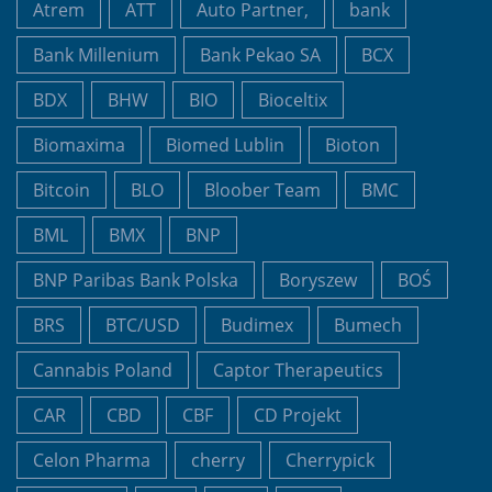
Atrem
ATT
Auto Partner,
bank
Bank Millenium
Bank Pekao SA
BCX
BDX
BHW
BIO
Bioceltix
Biomaxima
Biomed Lublin
Bioton
Bitcoin
BLO
Bloober Team
BMC
BML
BMX
BNP
BNP Paribas Bank Polska
Boryszew
BOŚ
BRS
BTC/USD
Budimex
Bumech
Cannabis Poland
Captor Therapeutics
CAR
CBD
CBF
CD Projekt
Celon Pharma
cherry
Cherrypick