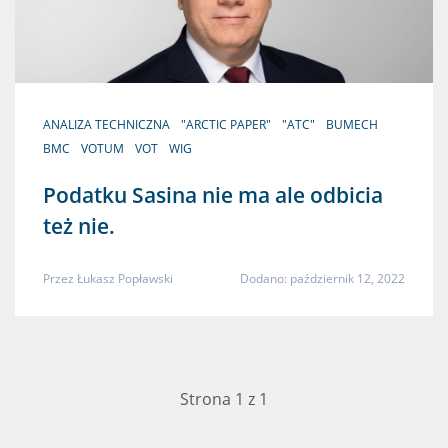
ANALIZA TECHNICZNA
"ARCTIC PAPER"
"ATC"
BUMECH
BMC
VOTUM
VOT
WIG
Podatku Sasina nie ma ale odbicia
też nie.
Przez
Łukasz Popławski
Dodano: październik 12, 2022
Strona 1 z 1