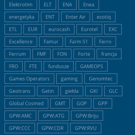
Elektrotim
ELT
ENA
Enea
energetyka
ENT
Enter Air
esotiq
ETL
EUR
eurocash
Eurotel
EXC
Excellence
Famur
Farm 51
Ferro
Ferrum
FMF
FON
Forte
francja
FRO
FTE
fundusze
GAMEOPS
Games Operators
gaming
Genomtec
Geotrans
Getin
giełda
GKI
GLC
Global Cosmed
GMT
GOP
GPP
GPW:AMC
GPW:ATG
GPW:Briju
GPW:CCC
GPW:CDR
GPW:RVU