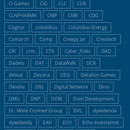
CI Games
CIG
CLC
CLN
CLNPHARMA
CMP
CMR
COG
Cognor
columbus
Columbus Energy
Comarch
Comp
Creepy Jar
Creotech
CRI
crm
CTX
Cyber_Folks
DAD
Dadelo
DAT
DataWalk
DCR
debiut
Decora
DEG
Detalion Games
Develia
DIG
Digital Network
Dino
DMG
DNP
DOM
Dom Development
Dr. Miele Cosmed Group
DVL
dywidenda
dywidendy
EAH
ECH
Echo Investemnt