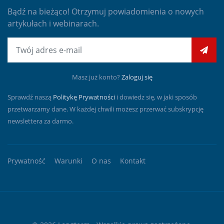
Bądź na bieżąco! Otrzymuj powiadomienia o nowych
artykułach i webinarach.
E-mail
Masz już konto?
Zaloguj się
Sprawdź naszą
Politykę Prywatności
i dowiedz się, w jaki sposób
przetwarzamy dane. W każdej chwili możesz przerwać subskrypcję
newslettera za darmo.
Prywatność
Warunki
O nas
Kontakt