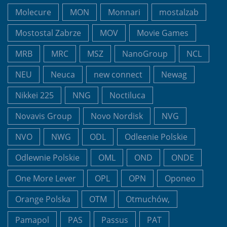
Molecure
MON
Monnari
mostalzab
Mostostal Zabrze
MOV
Movie Games
MRB
MRC
MSZ
NanoGroup
NCL
NEU
Neuca
new connect
Newag
Nikkei 225
NNG
Noctiluca
Novavis Group
Novo Nordisk
NVG
NVO
NWG
ODL
Odleenie Polskie
Odlewnie Polskie
OML
OND
ONDE
One More Lever
OPL
OPN
Oponeo
Orange Polska
OTM
Otmuchów,
Pamapol
PAS
Passus
PAT