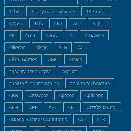
11bit
3 typy na 3 miesiące
3RGames
4Mass
4MS
ABS
ACT
Action
AF
AGO
Agora
AI
AIGAMES
AIlleron
akcje
ALG
ALL
All in! Games
AMC
Amica
anaaliza techniczna
analiza
analiza fundamentalna
analiza techniczna
ANR
Answear
Apator
Aplisens
APN
APR
APT
ART
Artifex Mundi
Asseco Business Solutions
AST
ATR