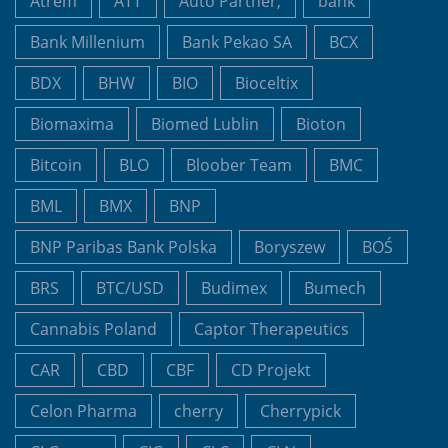
Atrem
ATT
Auto Partner,
bank
Bank Millenium
Bank Pekao SA
BCX
BDX
BHW
BIO
Bioceltix
Biomaxima
Biomed Lublin
Bioton
Bitcoin
BLO
Bloober Team
BMC
BML
BMX
BNP
BNP Paribas Bank Polska
Boryszew
BOŚ
BRS
BTC/USD
Budimex
Bumech
Cannabis Poland
Captor Therapeutics
CAR
CBD
CBF
CD Projekt
Celon Pharma
cherry
Cherrypick