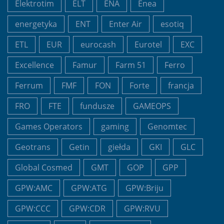
Elektrotim
ELT
ENA
Enea
energetyka
ENT
Enter Air
esotiq
ETL
EUR
eurocash
Eurotel
EXC
Excellence
Famur
Farm 51
Ferro
Ferrum
FMF
FON
Forte
francja
FRO
FTE
fundusze
GAMEOPS
Games Operators
gaming
Genomtec
Geotrans
Getin
giełda
GKI
GLC
Global Cosmed
GMT
GOP
GPP
GPW:AMC
GPW:ATG
GPW:Briju
GPW:CCC
GPW:CDR
GPW:RVU