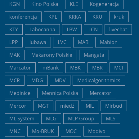
KGN
Kino Polska
KLE
Kogeneracja
konferencja
KPL
KRKA
KRU
kruk
KTY
Labocanna
LBW
LCN
livechat
LPP
lubawa
LVC
MAB
Mabion
MAK
Makarony Polskie
Mangata
Marcator
mBank
MBK
MBR
MCI
MCR
MDG
MDV
Medicalgorithmics
Medinice
Mennica Polska
Mercator
Mercor
MGT
miedź
MIL
Mirbud
ML System
MLG
MLP Group
MLS
MNC
Mo-BRUK
MOC
Modivo