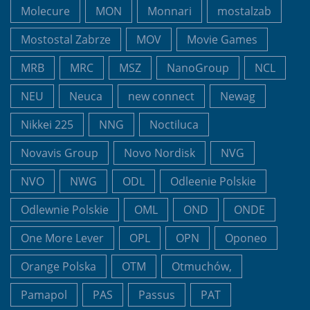
Molecure
MON
Monnari
mostalzab
Mostostal Zabrze
MOV
Movie Games
MRB
MRC
MSZ
NanoGroup
NCL
NEU
Neuca
new connect
Newag
Nikkei 225
NNG
Noctiluca
Novavis Group
Novo Nordisk
NVG
NVO
NWG
ODL
Odleenie Polskie
Odlewnie Polskie
OML
OND
ONDE
One More Lever
OPL
OPN
Oponeo
Orange Polska
OTM
Otmuchów,
Pamapol
PAS
Passus
PAT