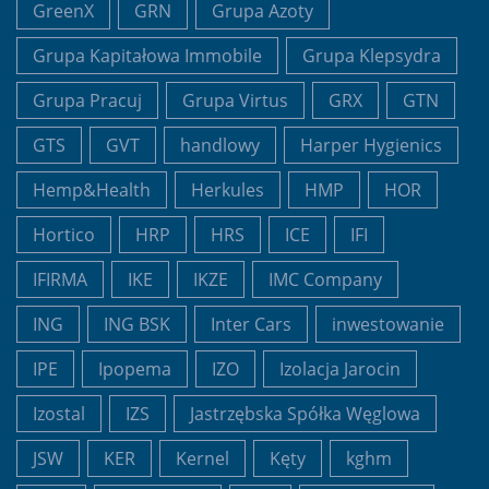
GreenX
GRN
Grupa Azoty
Grupa Kapitałowa Immobile
Grupa Klepsydra
Grupa Pracuj
Grupa Virtus
GRX
GTN
GTS
GVT
handlowy
Harper Hygienics
Hemp&Health
Herkules
HMP
HOR
Hortico
HRP
HRS
ICE
IFI
IFIRMA
IKE
IKZE
IMC Company
ING
ING BSK
Inter Cars
inwestowanie
IPE
Ipopema
IZO
Izolacja Jarocin
Izostal
IZS
Jastrzębska Spółka Węglowa
JSW
KER
Kernel
Kęty
kghm