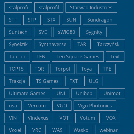
stalprofi
stalprofil
Starwad Industries
STF
STP
STX
SUN
Sundragon
Suntech
SVE
sWIG80
Sygnity
Synektik
Synthaverse
TAR
Tarczyński
Tauron
TEN
Ten Square Games
Text
TOP15
TOR
Torpol
Toya
TPE
Trakcja
TS Games
TXT
ULG
Ultimate Games
UNI
Unibep
Unimot
usa
Vercom
VGO
Vigo Photonics
VIN
Vindexus
VOT
Votum
VOX
Voxel
VRC
WAS
Wasko
webinar