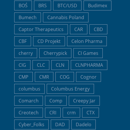
BOŚ
BRS
BTC/USD
Budimex
Bumech
Cannabis Poland
Captor Therapeutics
CAR
CBD
CBF
CD Projekt
Celon Pharma
cherry
Cherrypick
CI Games
CIG
CLC
CLN
CLNPHARMA
CMP
CMR
COG
Cognor
columbus
Columbus Energy
Comarch
Comp
Creepy Jar
Creotech
CRI
crm
CTX
Cyber_Folks
DAD
Dadelo