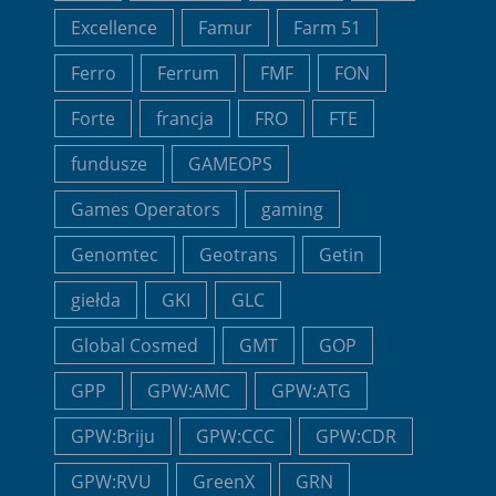
Excellence
Famur
Farm 51
Ferro
Ferrum
FMF
FON
Forte
francja
FRO
FTE
fundusze
GAMEOPS
Games Operators
gaming
Genomtec
Geotrans
Getin
giełda
GKI
GLC
Global Cosmed
GMT
GOP
GPP
GPW:AMC
GPW:ATG
GPW:Briju
GPW:CCC
GPW:CDR
GPW:RVU
GreenX
GRN