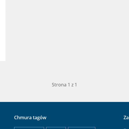
Strona 1 z 1
Chmura tagów
Za