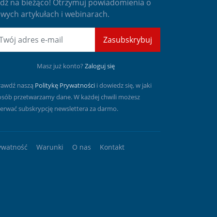
dź na bieżąco! Otrzymuj powiadomienia o
wych artykułach i webinarach.
mail
Zasubskrybuj
Masz już konto?
Zaloguj się
rawdź naszą
Politykę Prywatności
i dowiedz się, w jaki
osób przetwarzamy dane. W każdej chwili możesz
erwać subskrypcję newslettera za darmo.
ywatność
Warunki
O nas
Kontakt