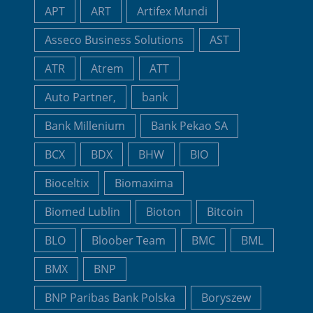
APT
ART
Artifex Mundi
Asseco Business Solutions
AST
ATR
Atrem
ATT
Auto Partner,
bank
Bank Millenium
Bank Pekao SA
BCX
BDX
BHW
BIO
Bioceltix
Biomaxima
Biomed Lublin
Bioton
Bitcoin
BLO
Bloober Team
BMC
BML
BMX
BNP
BNP Paribas Bank Polska
Boryszew