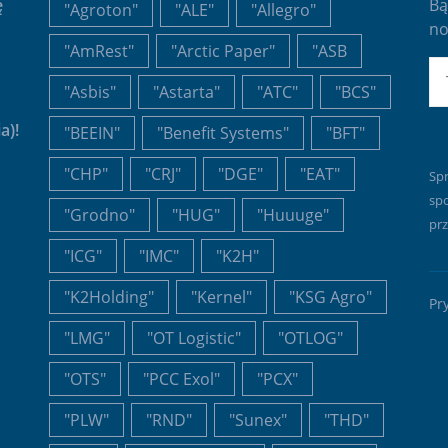
ę
Bą
"Agroton"
"ALE"
"Allegro"
no
"AmRest"
"Arctic Paper"
"ASB
E-
"Asbis"
"Astarta"
"ATC"
"BCS"
a)!
"BEEIN"
"Benefit Systems"
"BFT"
"CHP"
"CRJ"
"DGE"
"EAT"
Sp
sp
"Grodno"
"HUG"
"Huuuge"
prz
"ICG"
"IMC"
"K2H"
"K2Holding"
"Kernel"
"KSG Agro"
Pr
"LMG"
"OT Logistic"
"OTLOG"
"OTS"
"PCC Exol"
"PCX"
"PLW"
"RND"
"Sunex"
"THD"