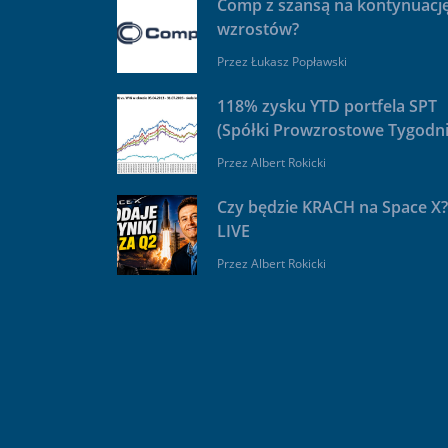
Comp z szansą na kontynuacj
wzrostów?
Przez
Łukasz Popławski
118% zysku YTD portfela SPT
(Spółki Prowzrostowe Tygodni
Przez
Albert Rokicki
Czy będzie KRACH na Space X?
LIVE
Przez
Albert Rokicki