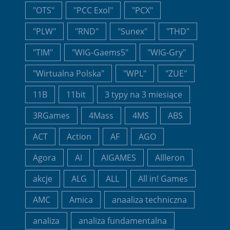
"OTS"
"PCC Exol"
"PCX"
"PLW"
"RND"
"Sunex"
"THD"
"TIM"
"WIG-Gaems5"
"WIG-Gry"
"Wirtualna Polska"
"WPL"
"ZUE"
11B
11bit
3 typy na 3 miesiące
3RGames
4Mass
4MS
ABS
ACT
Action
AF
AGO
Agora
AI
AIGAMES
AIlleron
akcje
ALG
ALL
All in! Games
AMC
Amica
anaaliza techniczna
analiza
analiza fundamentalna