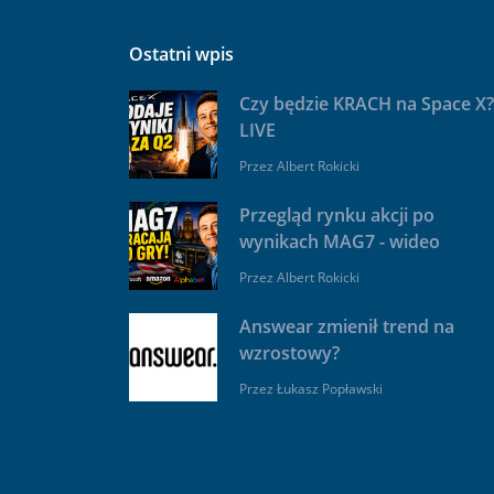
Ostatni wpis
Czy będzie KRACH na Space X?
LIVE
Przez
Albert Rokicki
Przegląd rynku akcji po
wynikach MAG7 - wideo
Przez
Albert Rokicki
Answear zmienił trend na
wzrostowy?
Przez
Łukasz Popławski