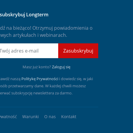
subskrybuj Longterm
dź na bieżąco! Otrzymuj powiadomienia o
wych artykułach i webinarach.
mail
Zasubskrybuj
Masz już konto?
Zaloguj się
rawdź naszą
Politykę Prywatności
i dowiedz się, w jaki
osób przetwarzamy dane. W każdej chwili możesz
erwać subskrypcję newslettera za darmo.
ywatność
Warunki
O nas
Kontakt