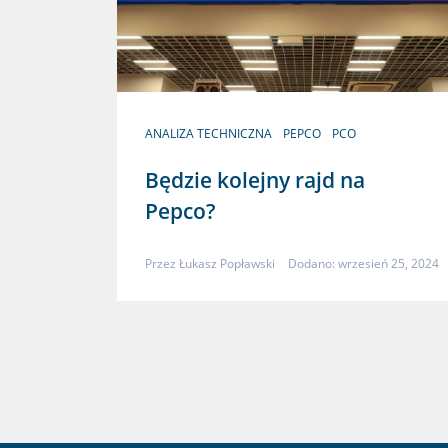
ANALIZA TECHNICZNA
PEPCO
PCO
Będzie kolejny rajd na
Pepco?
Przez
Łukasz Popławski
Dodano: wrzesień 25, 2024