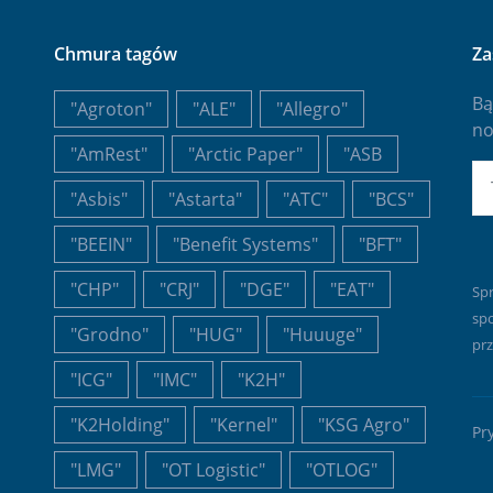
Chmura tagów
Za
Bą
"Agroton"
"ALE"
"Allegro"
no
"AmRest"
"Arctic Paper"
"ASB
E-
"Asbis"
"Astarta"
"ATC"
"BCS"
"BEEIN"
"Benefit Systems"
"BFT"
"CHP"
"CRJ"
"DGE"
"EAT"
Sp
sp
"Grodno"
"HUG"
"Huuuge"
prz
"ICG"
"IMC"
"K2H"
"K2Holding"
"Kernel"
"KSG Agro"
Pr
"LMG"
"OT Logistic"
"OTLOG"