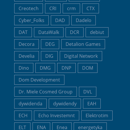
Creotech
CRI
crm
CTX
Cyber_Folks
DAD
Dadelo
DAT
DataWalk
DCR
debiut
Decora
DEG
Detalion Games
Develia
DIG
Digital Network
Dino
DMG
DNP
DOM
Dom Development
Dr. Miele Cosmed Group
DVL
dywidenda
dywidendy
EAH
ECH
Echo Investemnt
Elektrotim
ELT
ENA
Enea
energetyka