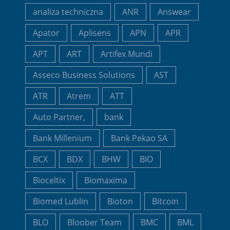
analiza techniczna
ANR
Answear
Apator
Aplisens
APN
APR
APT
ART
Artifex Mundi
Asseco Business Solutions
AST
ATR
Atrem
ATT
Auto Partner,
bank
Bank Millenium
Bank Pekao SA
BCX
BDX
BHW
BIO
Bioceltix
Biomaxima
Biomed Lublin
Bioton
Bitcoin
BLO
Bloober Team
BMC
BML