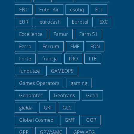
ENT
Enter Air
esotiq
ETL
EUR
eurocash
Eurotel
EXC
Excellence
Famur
Farm 51
Ferro
Ferrum
FMF
FON
Forte
francja
FRO
FTE
fundusze
GAMEOPS
Games Operators
gaming
Genomtec
Geotrans
Getin
giełda
GKI
GLC
Global Cosmed
GMT
GOP
GPP
GPW:AMC
GPW:ATG