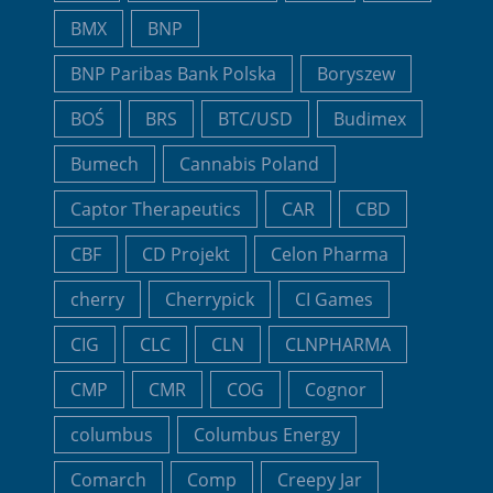
BMX
BNP
BNP Paribas Bank Polska
Boryszew
BOŚ
BRS
BTC/USD
Budimex
Bumech
Cannabis Poland
Captor Therapeutics
CAR
CBD
CBF
CD Projekt
Celon Pharma
cherry
Cherrypick
CI Games
CIG
CLC
CLN
CLNPHARMA
CMP
CMR
COG
Cognor
columbus
Columbus Energy
Comarch
Comp
Creepy Jar