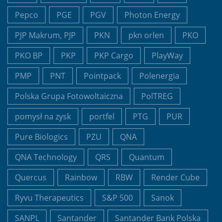
Pepco
PGE
PGV
Photon Energy
PJP Makrum, PJP
PKN
pkn orlen
PKO
PKO BP
PKP
PKP Cargo
PlayWay
PMP
PNT
Pointpack
Polenergia
Polska Grupa Fotowoltaiczna
PolTREG
pomysł na zysk
portfel
PTG
PUR
Pure Biologics
PZU
QNA
QNA Technology
QRS
Quantum
Quercus
Rainbow
RBW
Render Cube
Ryvu Therapeutics
S&P 500
Sanok
SANPL
Santander
Santander Bank Polska