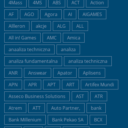
4Mass
4MS
ABS
ACT
Action
AF
AGO
Agora
AI
AIGAMES
AIlleron
akcje
ALG
ALL
All in! Games
AMC
Amica
anaaliza techniczna
analiza
analiza fundamentalna
analiza techniczna
ANR
Answear
Apator
Aplisens
APN
APR
APT
ART
Artifex Mundi
Asseco Business Solutions
AST
ATR
Atrem
ATT
Auto Partner,
bank
Bank Millenium
Bank Pekao SA
BCX