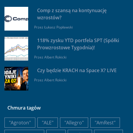
Comp z szansą na kontynuację
wzrostów?
Przez
Łukasz Popławski
118% zysku YTD portfela SPT (Spółki
Prowzrostowe Tygodnia)!
Przez
Albert Rokicki
Czy będzie KRACH na Space X? LIVE
Przez
Albert Rokicki
Chmura tagów
"Agroton"
"ALE"
"Allegro"
"AmRest"