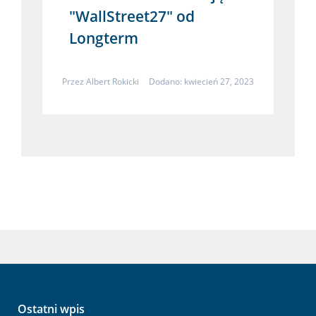
"WallStreet27" od
Longterm
Przez
Albert Rokicki
Dodano: kwiecień 27, 2023
Ostatni wpis