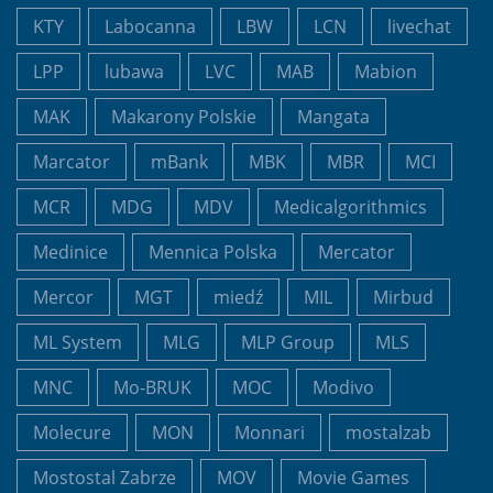
KTY
Labocanna
LBW
LCN
livechat
LPP
lubawa
LVC
MAB
Mabion
MAK
Makarony Polskie
Mangata
Marcator
mBank
MBK
MBR
MCI
MCR
MDG
MDV
Medicalgorithmics
Medinice
Mennica Polska
Mercator
Mercor
MGT
miedź
MIL
Mirbud
ML System
MLG
MLP Group
MLS
MNC
Mo-BRUK
MOC
Modivo
Molecure
MON
Monnari
mostalzab
Mostostal Zabrze
MOV
Movie Games