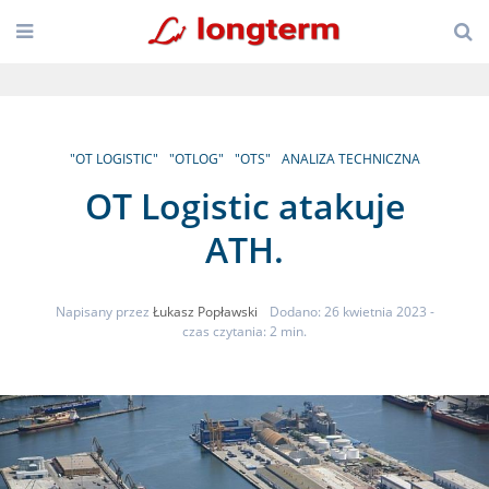
"OT LOGISTIC"
"OTLOG"
"OTS"
ANALIZA TECHNICZNA
OT Logistic atakuje
ATH.
Napisany przez
Łukasz Popławski
Dodano: 26 kwietnia 2023
-
czas czytania: 2 min.