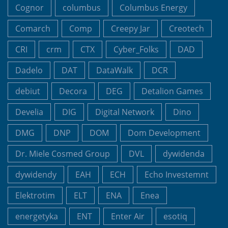
Cognor
columbus
Columbus Energy
Comarch
Comp
Creepy Jar
Creotech
CRI
crm
CTX
Cyber_Folks
DAD
Dadelo
DAT
DataWalk
DCR
debiut
Decora
DEG
Detalion Games
Develia
DIG
Digital Network
Dino
DMG
DNP
DOM
Dom Development
Dr. Miele Cosmed Group
DVL
dywidenda
dywidendy
EAH
ECH
Echo Investemnt
Elektrotim
ELT
ENA
Enea
energetyka
ENT
Enter Air
esotiq