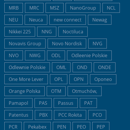
MRB
MRC
MSZ
NanoGroup
NCL
NEU
Neuca
new connect
Newag
Nikkei 225
NNG
Noctiluca
Novavis Group
Novo Nordisk
NVG
NVO
NWG
ODL
Odleenie Polskie
Odlewnie Polskie
OML
OND
ONDE
One More Lever
OPL
OPN
Oponeo
Orange Polska
OTM
Otmuchów,
Pamapol
PAS
Passus
PAT
Patentus
PBX
PCC Rokita
PCO
PCR
Pekabex
PEN
PEO
PEP