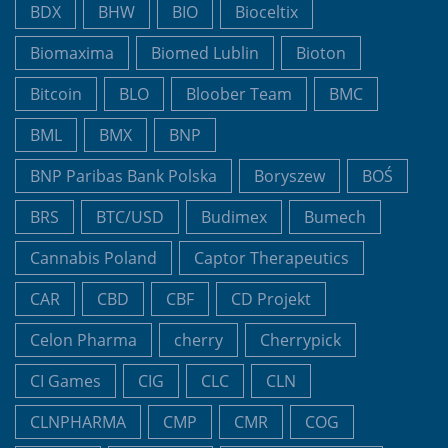
BDX
BHW
BIO
Bioceltix
Biomaxima
Biomed Lublin
Bioton
Bitcoin
BLO
Bloober Team
BMC
BML
BMX
BNP
BNP Paribas Bank Polska
Boryszew
BOŚ
BRS
BTC/USD
Budimex
Bumech
Cannabis Poland
Captor Therapeutics
CAR
CBD
CBF
CD Projekt
Celon Pharma
cherry
Cherrypick
CI Games
CIG
CLC
CLN
CLNPHARMA
CMP
CMR
COG