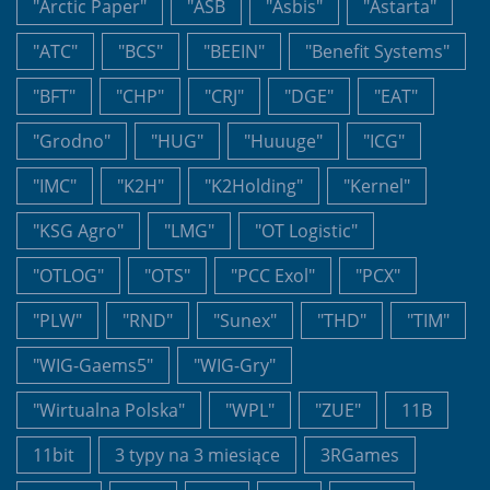
"Arctic Paper"
"ASB
"Asbis"
"Astarta"
"ATC"
"BCS"
"BEEIN"
"Benefit Systems"
"BFT"
"CHP"
"CRJ"
"DGE"
"EAT"
"Grodno"
"HUG"
"Huuuge"
"ICG"
"IMC"
"K2H"
"K2Holding"
"Kernel"
"KSG Agro"
"LMG"
"OT Logistic"
"OTLOG"
"OTS"
"PCC Exol"
"PCX"
"PLW"
"RND"
"Sunex"
"THD"
"TIM"
"WIG-Gaems5"
"WIG-Gry"
"Wirtualna Polska"
"WPL"
"ZUE"
11B
11bit
3 typy na 3 miesiące
3RGames