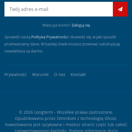
E-mail
Masz już konto?
Zaloguj się
Sprawdź naszą
Politykę Prywatności
i dowiedz się, w jaki sposób
przetwarzamy dane. W każdej chwili możesz przerwać subskrypcję
newslettera za darmo.
Prywatność
Warunki
O nas
Kontakt
© 2026
Longterm
- Wszelkie prawa zastrzeżone.
Opublikowano przez
Omnikom
z technologią
Ghost
.
Inwestowanie jest ryzykowne i możesz stracić część lub całość
zainwestowanego kapitału. Podane informacje służą