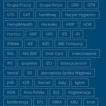
Grupa Pracuj
Grupa Virtus
GRX
GTN
GTS
GVT
handlowy
Harper Hygienics
Hemp&Health
Herkules
HMP
HOR
Hortico
HRP
HRS
ICE
IFI
IFIRMA
IKE
IKZE
IMC Company
ING
ING BSK
Inter Cars
inwestowanie
IPE
Ipopema
IZO
Izolacja Jarocin
Izostal
IZS
Jastrzębska Spółka Węglowa
JSW
KER
Kernel
Kęty
kghm
KGN
Kino Polska
KLE
Kogeneracja
konferencja
KPL
KRKA
KRU
kruk