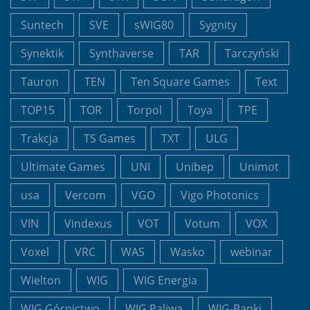
Suntech
SVE
sWIG80
Sygnity
Synektik
Synthaverse
TAR
Tarczyński
Tauron
TEN
Ten Square Games
Text
TOP15
TOR
Torpol
Toya
TPE
Trakcja
TS Games
TXT
ULG
Ultimate Games
UNI
Unibep
Unimot
usa
Vercom
VGO
Vigo Photonics
VIN
Vindexus
VOT
Votum
VOX
Voxel
VRC
WAS
Wasko
webinar
Wielton
WIG
WIG Energia
WIG Górnictwo
WIG Paliwa
WIG-Banki