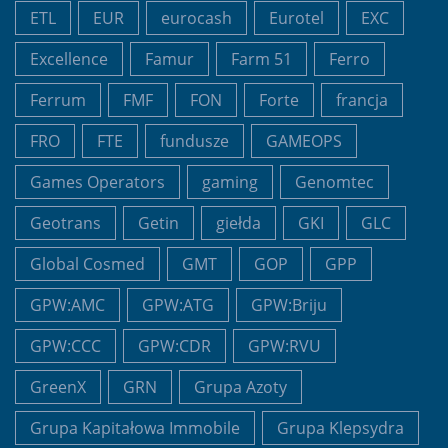
ETL
EUR
eurocash
Eurotel
EXC
Excellence
Famur
Farm 51
Ferro
Ferrum
FMF
FON
Forte
francja
FRO
FTE
fundusze
GAMEOPS
Games Operators
gaming
Genomtec
Geotrans
Getin
giełda
GKI
GLC
Global Cosmed
GMT
GOP
GPP
GPW:AMC
GPW:ATG
GPW:Briju
GPW:CCC
GPW:CDR
GPW:RVU
GreenX
GRN
Grupa Azoty
Grupa Kapitałowa Immobile
Grupa Klepsydra