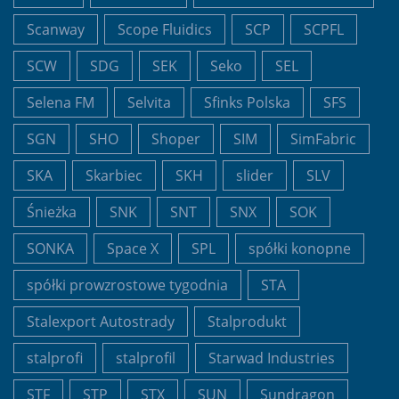
Scanway
Scope Fluidics
SCP
SCPFL
SCW
SDG
SEK
Seko
SEL
Selena FM
Selvita
Sfinks Polska
SFS
SGN
SHO
Shoper
SIM
SimFabric
SKA
Skarbiec
SKH
slider
SLV
Śnieżka
SNK
SNT
SNX
SOK
SONKA
Space X
SPL
spółki konopne
spółki prowzrostowe tygodnia
STA
Stalexport Autostrady
Stalprodukt
stalprofi
stalprofil
Starwad Industries
STF
STP
STX
SUN
Sundragon