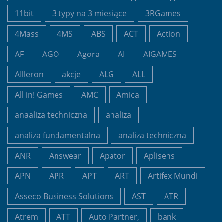
11bit
3 typy na 3 miesiące
3RGames
4Mass
4MS
ABS
ACT
Action
AF
AGO
Agora
AI
AIGAMES
AIlleron
akcje
ALG
ALL
All in! Games
AMC
Amica
anaaliza techniczna
analiza
analiza fundamentalna
analiza techniczna
ANR
Answear
Apator
Aplisens
APN
APR
APT
ART
Artifex Mundi
Asseco Business Solutions
AST
ATR
Atrem
ATT
Auto Partner,
bank