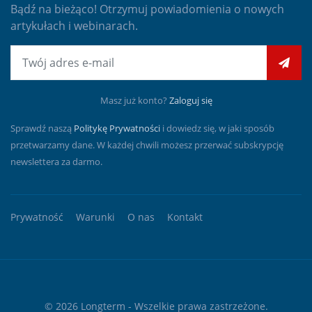
Bądź na bieżąco! Otrzymuj powiadomienia o nowych
artykułach i webinarach.
E-mail
Masz już konto?
Zaloguj się
Sprawdź naszą
Politykę Prywatności
i dowiedz się, w jaki sposób
przetwarzamy dane. W każdej chwili możesz przerwać subskrypcję
newslettera za darmo.
Prywatność
Warunki
O nas
Kontakt
© 2026
Longterm
- Wszelkie prawa zastrzeżone.