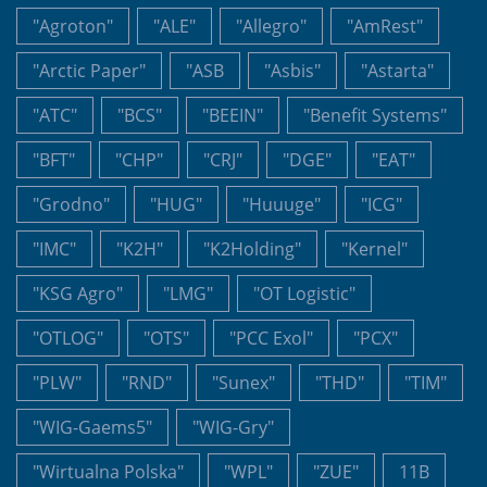
"Agroton"
"ALE"
"Allegro"
"AmRest"
"Arctic Paper"
"ASB
"Asbis"
"Astarta"
"ATC"
"BCS"
"BEEIN"
"Benefit Systems"
"BFT"
"CHP"
"CRJ"
"DGE"
"EAT"
"Grodno"
"HUG"
"Huuuge"
"ICG"
"IMC"
"K2H"
"K2Holding"
"Kernel"
"KSG Agro"
"LMG"
"OT Logistic"
"OTLOG"
"OTS"
"PCC Exol"
"PCX"
"PLW"
"RND"
"Sunex"
"THD"
"TIM"
"WIG-Gaems5"
"WIG-Gry"
"Wirtualna Polska"
"WPL"
"ZUE"
11B