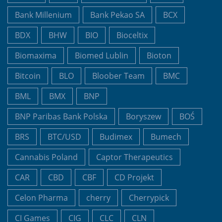
Bank Millenium
Bank Pekao SA
BCX
BDX
BHW
BIO
Bioceltix
Biomaxima
Biomed Lublin
Bioton
Bitcoin
BLO
Bloober Team
BMC
BML
BMX
BNP
BNP Paribas Bank Polska
Boryszew
BOŚ
BRS
BTC/USD
Budimex
Bumech
Cannabis Poland
Captor Therapeutics
CAR
CBD
CBF
CD Projekt
Celon Pharma
cherry
Cherrypick
CI Games
CIG
CLC
CLN