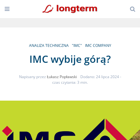
ANALIZA TECHNICZNA
"IMC"
IMC COMPANY
IMC wybije górą?
Napisany przez
Łukasz Popławski
Dodano: 24 lipca 2024
-
czas czytania: 3 min.