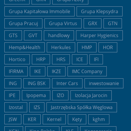
Grupa Kapitałowa Immobile
Grupa Klepsydra
Grupa Pracuj
Grupa Virtus
GRX
GTN
GTS
GVT
handlowy
Harper Hygienics
Hemp&Health
Herkules
HMP
HOR
Hortico
HRP
HRS
ICE
IFI
IFIRMA
IKE
IKZE
IMC Company
ING
ING BSK
Inter Cars
inwestowanie
IPE
Ipopema
IZO
Izolacja Jarocin
Izostal
IZS
Jastrzębska Spółka Węglowa
JSW
KER
Kernel
Kęty
kghm