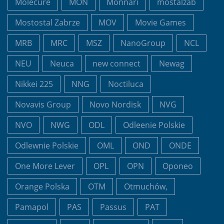
Molecure
MON
Monnari
mostalzab
Mostostal Zabrze
MOV
Movie Games
MRB
MRC
MSZ
NanoGroup
NCL
NEU
Neuca
new connect
Newag
Nikkei 225
NNG
Noctiluca
Novavis Group
Novo Nordisk
NVG
NVO
NWG
ODL
Odleenie Polskie
Odlewnie Polskie
OML
OND
ONDE
One More Lever
OPL
OPN
Oponeo
Orange Polska
OTM
Otmuchów,
Pamapol
PAS
Passus
PAT