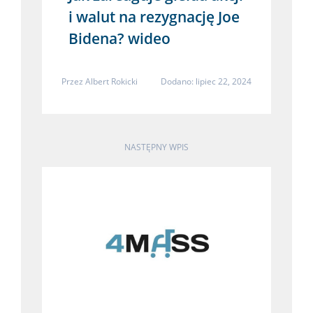
i walut na rezygnację Joe
Bidena? wideo
Przez
Albert Rokicki
Dodano: lipiec 22, 2024
NASTĘPNY WPIS