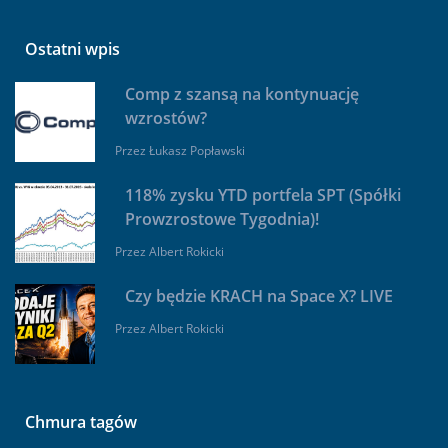
Ostatni wpis
Comp z szansą na kontynuację
wzrostów?
Przez
Łukasz Popławski
118% zysku YTD portfela SPT (Spółki
Prowzrostowe Tygodnia)!
Przez
Albert Rokicki
Czy będzie KRACH na Space X? LIVE
Przez
Albert Rokicki
Chmura tagów