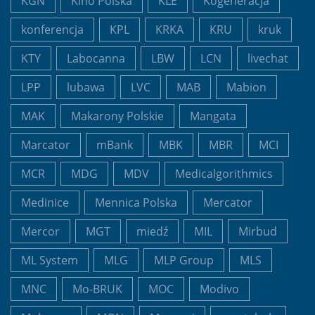
KGN
Kino Polska
KLE
Kogeneracja
konferencja
KPL
KRKA
KRU
kruk
KTY
Labocanna
LBW
LCN
livechat
LPP
lubawa
LVC
MAB
Mabion
MAK
Makarony Polskie
Mangata
Marcator
mBank
MBK
MBR
MCI
MCR
MDG
MDV
Medicalgorithmics
Medinice
Mennica Polska
Mercator
Mercor
MGT
miedź
MIL
Mirbud
ML System
MLG
MLP Group
MLS
MNC
Mo-BRUK
MOC
Modivo