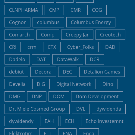
CLNPHARMA
CMP
CMR
COG
Cognor
columbus
Columbus Energy
Comarch
Comp
Creepy Jar
Creotech
CRI
crm
CTX
Cyber_Folks
DAD
Dadelo
DAT
DataWalk
DCR
debiut
Decora
DEG
Detalion Games
Develia
DIG
Digital Network
Dino
DMG
DNP
DOM
Dom Development
Dr. Miele Cosmed Group
DVL
dywidenda
dywidendy
EAH
ECH
Echo Investemnt
Elektrotim
ELT
ENA
Enea