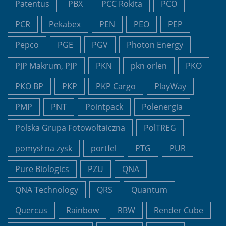
Patentus
PBX
PCC Rokita
PCO
PCR
Pekabex
PEN
PEO
PEP
Pepco
PGE
PGV
Photon Energy
PJP Makrum, PJP
PKN
pkn orlen
PKO
PKO BP
PKP
PKP Cargo
PlayWay
PMP
PNT
Pointpack
Polenergia
Polska Grupa Fotowoltaiczna
PolTREG
pomysł na zysk
portfel
PTG
PUR
Pure Biologics
PZU
QNA
QNA Technology
QRS
Quantum
Quercus
Rainbow
RBW
Render Cube