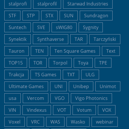
stalprofi
stalprofil
Starwad Industries
STF
STP
STX
SUN
Sundragon
Suntech
SVE
sWIG80
Sygnity
Synektik
Synthaverse
TAR
Tarczyński
Tauron
TEN
Ten Square Games
Text
TOP15
TOR
Torpol
Toya
TPE
Trakcja
TS Games
TXT
ULG
Ultimate Games
UNI
Unibep
Unimot
usa
Vercom
VGO
Vigo Photonics
VIN
Vindexus
VOT
Votum
VOX
Voxel
VRC
WAS
Wasko
webinar