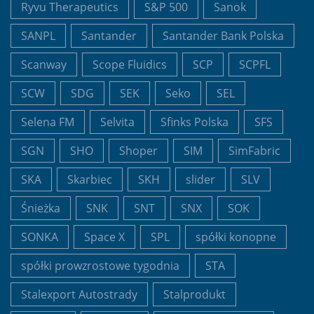
Ryvu Therapeutics
S&P 500
Sanok
SANPL
Santander
Santander Bank Polska
Scanway
Scope Fluidics
SCP
SCPFL
SCW
SDG
SEK
Seko
SEL
Selena FM
Selvita
Sfinks Polska
SFS
SGN
SHO
Shoper
SIM
SimFabric
SKA
Skarbiec
SKH
slider
SLV
Śnieżka
SNK
SNT
SNX
SOK
SONKA
Space X
SPL
spółki konopne
spółki prowzrostowe tygodnia
STA
Stalexport Autostrady
Stalprodukt