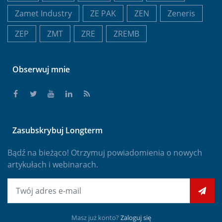
Zamet Industry
ZE PAK
ZEN
Zeneris
ZEP
ZMT
ZRE
ZREMB
Obserwuj mnie
Zasubskrybuj Longterm
Bądź na bieżąco! Otrzymuj powiadomienia o nowych
artykułach i webinarach.
E-mail
Masz już konto?
Zaloguj się