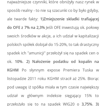
najważniejsze czynniki, które obniżyły nasz rynek w
sposób realny - to nie są szacunki co by było gdyby,
ale twarde fakty:
1)Zmiejszenie składki trafiającej
do OFE z 7% na 2,3%
Jeśli OFE inwestują ok. połowy
swoich środków w akcje, a ich udział w kapitalizacji
polskich spółek dobijał do 15-20%, to tak drastyczny
spadek ich "amunicji" przełożył się na spadek cen o
ok.
10%
.
2) Nałożenie podatku od kopalin na
KGHM
Po słynnym expose Premiera Tuska w
listopadzie 2011 roku KGHM stracił aż 25%. Biorąc
pod uwagę iż spółka miała w tym czasie największy
udział w głównym indeksie sięgający 15% to
przełożyło się to na spadek WIG20 o
3,75%
.
3)