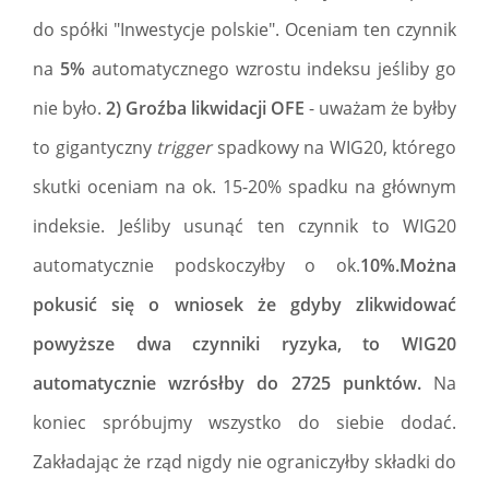
do spółki "Inwestycje polskie". Oceniam ten czynnik
na
5%
automatycznego wzrostu indeksu jeśliby go
nie było.
2) Groźba likwidacji OFE
- uważam że byłby
to gigantyczny
trigger
spadkowy na WIG20, którego
skutki oceniam na ok. 15-20% spadku na głównym
indeksie. Jeśliby usunąć ten czynnik to WIG20
automatycznie podskoczyłby o ok.
10%.Można
pokusić się o wniosek że gdyby zlikwidować
powyższe dwa czynniki ryzyka, to WIG20
automatycznie wzrósłby do 2725 punktów.
Na
koniec spróbujmy wszystko do siebie dodać.
Zakładając że rząd nigdy nie ograniczyłby składki do