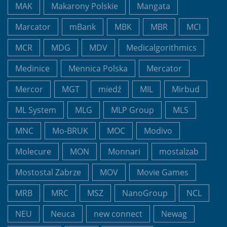
MAK
Makarony Polskie
Mangata
Marcator
mBank
MBK
MBR
MCI
MCR
MDG
MDV
Medicalgorithmics
Medinice
Mennica Polska
Mercator
Mercor
MGT
miedź
MIL
Mirbud
ML System
MLG
MLP Group
MLS
MNC
Mo-BRUK
MOC
Modivo
Molecure
MON
Monnari
mostalzab
Mostostal Zabrze
MOV
Movie Games
MRB
MRC
MSZ
NanoGroup
NCL
NEU
Neuca
new connect
Newag