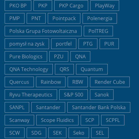
PKO BP
PKP
PKP Cargo
PlayWay
PMP
PNT
Pointpack
Polenergia
Polska Grupa Fotowoltaiczna
PolTREG
pomysł na zysk
portfel
PTG
PUR
Pure Biologics
PZU
QNA
QNA Technology
QRS
Quantum
Quercus
Rainbow
RBW
Render Cube
Ryvu Therapeutics
S&P 500
Sanok
SANPL
Santander
Santander Bank Polska
Scanway
Scope Fluidics
SCP
SCPFL
SCW
SDG
SEK
Seko
SEL