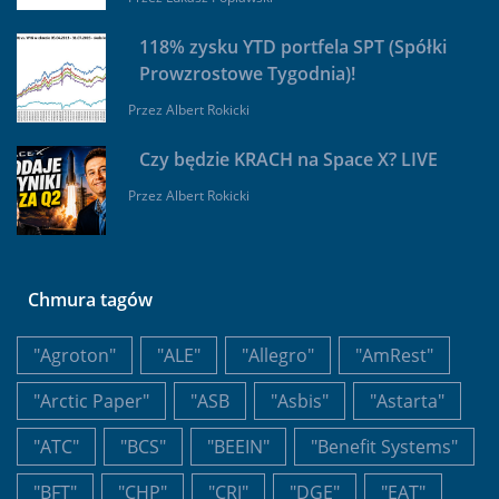
118% zysku YTD portfela SPT (Spółki
Prowzrostowe Tygodnia)!
Przez
Albert Rokicki
Czy będzie KRACH na Space X? LIVE
Przez
Albert Rokicki
Chmura tagów
"Agroton"
"ALE"
"Allegro"
"AmRest"
"Arctic Paper"
"ASB
"Asbis"
"Astarta"
"ATC"
"BCS"
"BEEIN"
"Benefit Systems"
"BFT"
"CHP"
"CRJ"
"DGE"
"EAT"