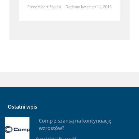
Przez
Albert Rokicki
Dodano: kwiecień 11, 2013
Ostatni wpis
Comp z szansą na kontynuację
wzrostów?
Przez
Łukasz Popławski