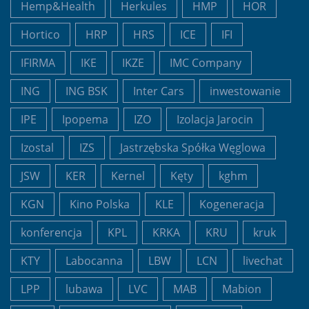
Hemp&Health
Herkules
HMP
HOR
Hortico
HRP
HRS
ICE
IFI
IFIRMA
IKE
IKZE
IMC Company
ING
ING BSK
Inter Cars
inwestowanie
IPE
Ipopema
IZO
Izolacja Jarocin
Izostal
IZS
Jastrzębska Spółka Węglowa
JSW
KER
Kernel
Kęty
kghm
KGN
Kino Polska
KLE
Kogeneracja
konferencja
KPL
KRKA
KRU
kruk
KTY
Labocanna
LBW
LCN
livechat
LPP
lubawa
LVC
MAB
Mabion