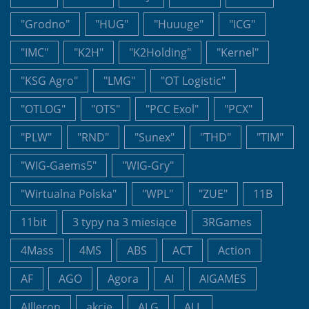
"Grodno"
"HUG"
"Huuuge"
"ICG"
"IMC"
"K2H"
"K2Holding"
"Kernel"
"KSG Agro"
"LMG"
"OT Logistic"
"OTLOG"
"OTS"
"PCC Exol"
"PCX"
"PLW"
"RND"
"Sunex"
"THD"
"TIM"
"WIG-Gaems5"
"WIG-Gry"
"Wirtualna Polska"
"WPL"
"ZUE"
11B
11bit
3 typy na 3 miesiące
3RGames
4Mass
4MS
ABS
ACT
Action
AF
AGO
Agora
AI
AIGAMES
AIlleron
akcje
ALG
ALL