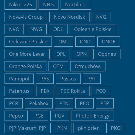
Nikkei 225
NNG
Noctiluca
Novavis Group
Novo Nordisk
NVG
NVO
NWG
ODL
Odleenie Polskie
Odlewnie Polskie
OML
OND
ONDE
One More Lever
OPL
OPN
Oponeo
Orange Polska
OTM
Otmuchów,
Pamapol
PAS
Passus
PAT
Patentus
PBX
PCC Rokita
PCO
PCR
Pekabex
PEN
PEO
PEP
Pepco
PGE
PGV
Photon Energy
PJP Makrum, PJP
PKN
pkn orlen
PKO