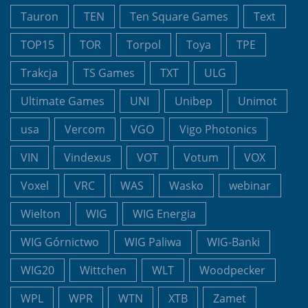
Tauron
TEN
Ten Square Games
Text
TOP15
TOR
Torpol
Toya
TPE
Trakcja
TS Games
TXT
ULG
Ultimate Games
UNI
Unibep
Unimot
usa
Vercom
VGO
Vigo Photonics
VIN
Vindexus
VOT
Votum
VOX
Voxel
VRC
WAS
Wasko
webinar
Wielton
WIG
WIG Energia
WIG Górnictwo
WIG Paliwa
WIG-Banki
WIG20
Wittchen
WLT
Woodpecker
WPL
WPR
WTN
XTB
Zamet