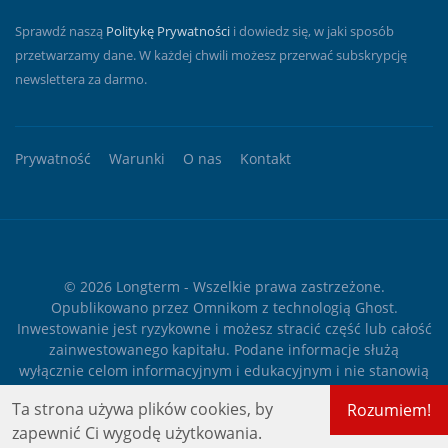
Sprawdź naszą
Politykę Prywatności
i dowiedz się, w jaki sposób
przetwarzamy dane. W każdej chwili możesz przerwać subskrypcję
newslettera za darmo.
Prywatność
Warunki
O nas
Kontakt
© 2026
Longterm
- Wszelkie prawa zastrzeżone.
Opublikowano przez
Omnikom
z technologią
Ghost
.
Inwestowanie jest ryzykowne i możesz stracić część lub całość
zainwestowanego kapitału. Podane informacje służą
wyłącznie celom informacyjnym i edukacyjnym i nie stanowią
żadnego rodzaju porady finansowej ani rekomendacji
Ta strona używa plików cookies, by
Rozumiem!
inwestycyjnej.
zapewnić Ci wygodę użytkowania.