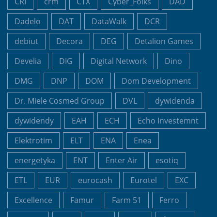
CRI
crm
CTX
Cyber_Folks
DAD
Dadelo
DAT
DataWalk
DCR
debiut
Decora
DEG
Detalion Games
Develia
DIG
Digital Network
Dino
DMG
DNP
DOM
Dom Development
Dr. Miele Cosmed Group
DVL
dywidenda
dywidendy
EAH
ECH
Echo Investemnt
Elektrotim
ELT
ENA
Enea
energetyka
ENT
Enter Air
esotiq
ETL
EUR
eurocash
Eurotel
EXC
Excellence
Famur
Farm 51
Ferro