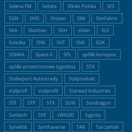
Selena FM
Selvita
Sfinks Polska
SFS
SGN
SHO
Shoper
SIM
SimFabric
SKA
Skarbiec
SKH
slider
SLV
Śnieżka
SNK
SNT
SNX
SOK
SONKA
Space X
SPL
spółki konopne
spółki prowzrostowe tygodnia
STA
Stalexport Autostrady
Stalprodukt
stalprofi
stalprofil
Starwad Industries
STF
STP
STX
SUN
Sundragon
Suntech
SVE
sWIG80
Sygnity
Synektik
Synthaverse
TAR
Tarczyński