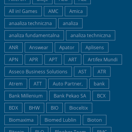
All in! Games
AMC
Amica
anaaliza techniczna
analiza
analiza fundamentalna
analiza techniczna
ANR
Answear
Apator
Aplisens
APN
APR
APT
ART
Artifex Mundi
Asseco Business Solutions
AST
ATR
Atrem
ATT
Auto Partner,
bank
Bank Millenium
Bank Pekao SA
BCX
BDX
BHW
BIO
Bioceltix
Biomaxima
Biomed Lublin
Bioton
Bitcoin
BLO
Bloober Team
BMC