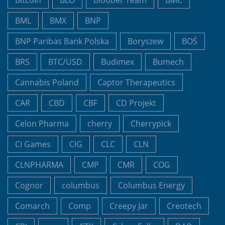
BML
BMX
BNP
BNP Paribas Bank Polska
Boryszew
BOŚ
BRS
BTC/USD
Budimex
Bumech
Cannabis Poland
Captor Therapeutics
CAR
CBD
CBF
CD Projekt
Celon Pharma
cherry
Cherrypick
CI Games
CIG
CLC
CLN
CLNPHARMA
CMP
CMR
COG
Cognor
columbus
Columbus Energy
Comarch
Comp
Creepy Jar
Creotech