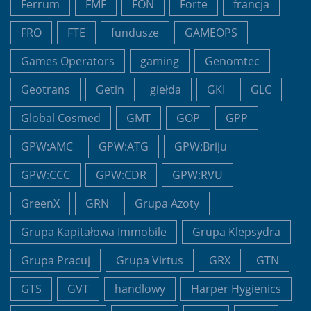
Ferrum
FMF
FON
Forte
francja
FRO
FTE
fundusze
GAMEOPS
Games Operators
gaming
Genomtec
Geotrans
Getin
giełda
GKI
GLC
Global Cosmed
GMT
GOP
GPP
GPW:AMC
GPW:ATG
GPW:Briju
GPW:CCC
GPW:CDR
GPW:RVU
GreenX
GRN
Grupa Azoty
Grupa Kapitałowa Immobile
Grupa Klepsydra
Grupa Pracuj
Grupa Virtus
GRX
GTN
GTS
GVT
handlowy
Harper Hygienics