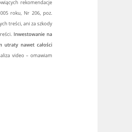
nowiących rekomendacje
005 roku, Nr 206, poz.
ch treści, ani za szkody
reści.
Inwestowanie na
m utraty nawet całości
naliza video – omawiam