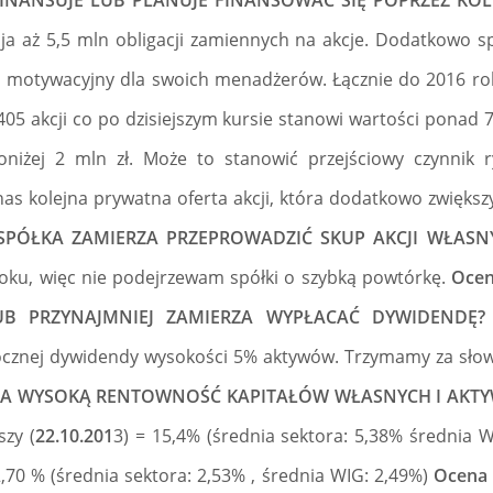
A FINANSUJE LUB PLANUJE FINANSOWAĆ SIĘ POPRZEZ KOL
ja aż 5,5 mln obligacji zamiennych na akcje. Dodatkowo sp
 motywacyjny dla swoich menadżerów. Łącznie do 2016 rok
405 akcji co po dzisiejszym kursie stanowi wartości ponad 7
niżej 2 mln zł. Może to stanowić przejściowy czynnik 
nas kolejna prywatna oferta akcji, która dodatkowo zwiększ
CZY SPÓŁKA ZAMIERZA PRZEPROWADZIĆ SKUP AKCJI WŁASN
oku, więc nie podejrzewam spółki o szybką powtórkę.
Ocena
B PRZYNAJMNIEJ ZAMIERZA WYPŁACAĆ DYWIDENDĘ?
rocznej dywidendy wysokości 5% aktywów. Trzymamy za sło
A MA WYSOKĄ RENTOWNOŚĆ KAPITAŁÓW WŁASNYCH I AKTY
szy (
22.10.201
3) = 15,4% (średnia sektora: 5,38% średnia 
2,70 % (średnia sektora: 2,53% , średnia WIG: 2,49%)
Ocena (