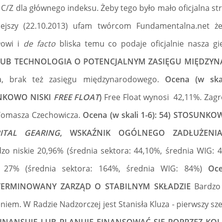
ć C/Z dla głównego indeksu. Żeby tego było mało oficjalna st
siejszy (22.10.2013) ufam twórcom Fundamentalna.net że
ałowi i
de facto
bliska temu co podaje oficjalnie nasza gi
LUB TECHNOLOGIA O POTENCJALNYM ZASIĘGU MIĘDZ
a, brak też zasięgu międzynarodowego.
Ocena (w skal
NKOWO NISKI
FREE FLOAT
)
Free Float wynosi 42,11%. Zag
 Tomasza Czechowicza.
Ocena (w skali 1-6): 54) STOSUNK
ITAL GEARING
, WSKAŹNIK OGÓLNEGO ZADŁUŻENIA
zo niskie 20,96% (średnia sektora: 44,10%, średnia WIG: 
e 27% (średnia sektora: 164%, średnia WIG: 84%)
Oce
TERMINOWANY ZARZĄD O STABILNYM SKŁADZIE
Bardzo
iem. W Radzie Nadzorczej jest Stanisła Kluza - pierwszy sz