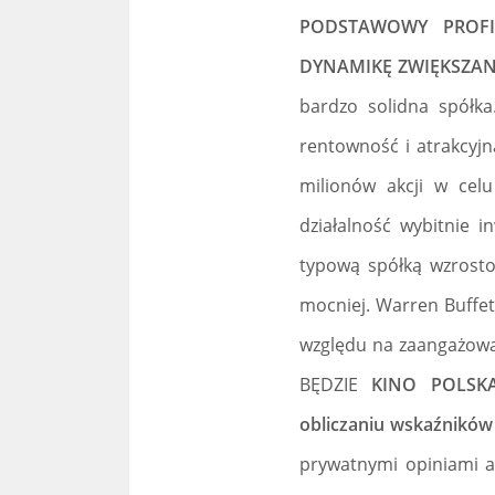
PODSTAWOWY PROFIL
DYNAMIKĘ ZWIĘKSZAN
bardzo solidna spółka
rentowność i atrakcyj
milionów akcji w cel
działalność wybitnie i
typową spółką wzrostow
mocniej. Warren Buffet
względu na zaangażowa
BĘDZIE
KINO POLSKA
obliczaniu wskaźników
prywatnymi opiniami a