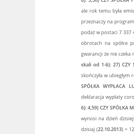
6): 5,56) CZY SPÓŁK
ale rok temu była emis
przeznaczy na program
podaż w postaci 7 337 
obrotach na spółce po
gwarancji że nie czeka 
skali od 1-6): 27) 
skończyła w ubiegłym r
SPÓŁKA WYPŁACA LU
deklaracja wypłaty co
6): 4,59) CZY SPÓŁK
wynosi na dzień dzisiej
dzisiaj (
22.10.2013
) = 1