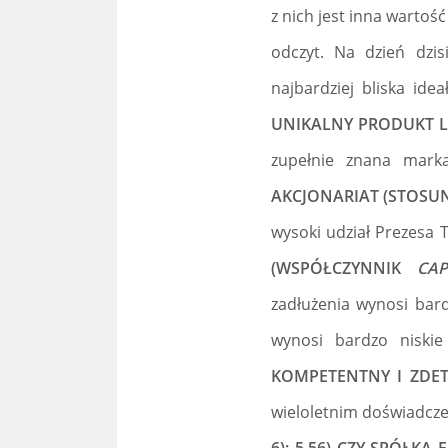
z nich jest inna wartoś
odczyt. Na dzień dzi
najbardziej bliska ide
UNIKALNY PRODUKT 
zupełnie znana mark
AKCJONARIAT (STOSU
wysoki udział Prezesa
(WSPÓŁCZYNNIK
CAP
zadłużenia wynosi bard
wynosi bardzo niski
KOMPETENTNY I ZDE
wieloletnim doświadczen