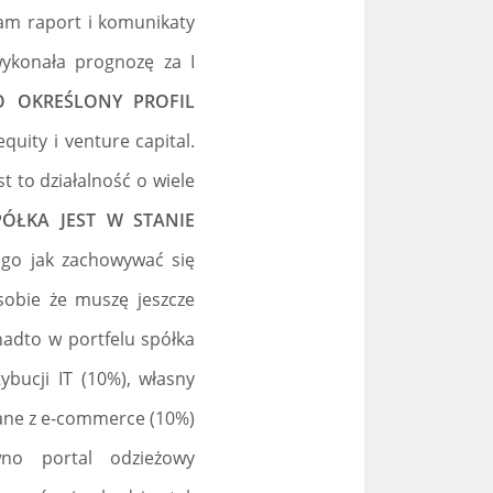
 sam raport i komunikaty
ykonała prognozę za I
NO OKREŚLONY PROFIL
quity i venture capital.
 to działalność o wiele
SPÓŁKA JEST W STANIE
ego jak zachowywać się
sobie że muszę jeszcze
nadto w portfelu spółka
bucji IT (10%), własny
ązane z e-commerce (10%)
no portal odzieżowy