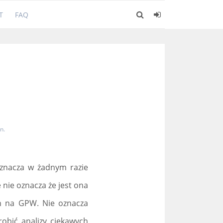
T
FAQ
n.
 oznacza w żadnym razie
 nie oznacza że jest ona
h na GPW. Nie oznacza
robić analizy ciekawych