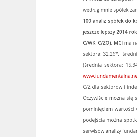
według mnie spółek zar
100 analiz spółek do 
jeszcze lepszy 2014
C/WK, C/ZO). MCI
ma na
sektora: 32,26
*
, średn
(średnia sektora: 15,3
www.fundamentalna.ne
C/Z dla sektorów i ind
Oczywiście można się s
pominięciem wartości 
podejścia można spotka
serwisów analizy fund