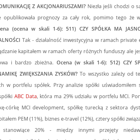
OMUNIKACJĘ Z AKCJONARIUSZAMI?
Niezła jeśli chodzi o
ie opublikowała prognozy za cały rok, pomimo tego że w
ena (ocena w skali 1-6): 511) CZY SPÓŁKA MA JAS
ALNOŚCI
Tak - działalność inwestycyjna w ramach private e
dzanie kapitałem w ramach oferty różnych funduszy ale jest
owa i bardzo zbieżna.
Ocena (w skali 1-6): 512) CZY 
NAMIKĘ ZWIĘKSZANIA ZYSKÓW?
To wszystko zależy od t
h w portfelu spółek. Przy analizie spółki uświadomiłem 
spółki
ABC Data
, która ma 29% udziału w portfelu MCI. Po
kę-córkę MCI development, spółkę turecką z sektora dysty
itałem PEM (11%), biznes e-travel (12%), cztery spółki zwi
y, stanowiące 20% - między innymi przejęty niedaw