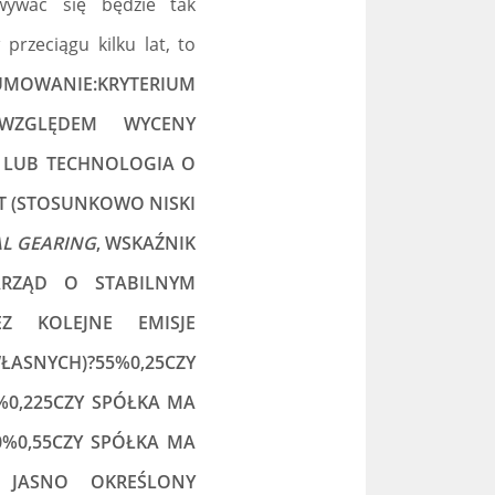
ywać się będzie tak
przeciągu kilku lat, to
SUMOWANIE:KRYTERIUM
 WZGLĘDEM WYCENY
T LUB TECHNOLOGIA O
T (STOSUNKOWO NISKI
AL GEARING
, WSKAŹNIK
ARZĄD O STABILNYM
EZ KOLEJNE EMISJE
WŁASNYCH)?55%0,25CZY
%0,225CZY SPÓŁKA MA
%0,55CZY SPÓŁKA MA
 JASNO OKREŚLONY