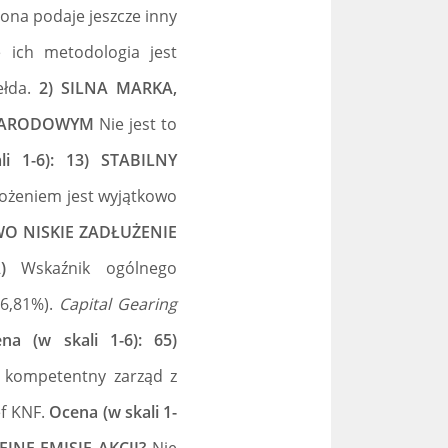
rona podaje jeszcze inny
 ich metodologia jest
ełda.
2) SILNA MARKA,
YNARODOWYM
Nie jest to
i 1-6): 13) STABILNY
rożeniem jest wyjątkowo
OWO NISKIE ZADŁUŻENIE
)
Wskaźnik ogólnego
46,81%).
Capital Gearing
na (w skali 1-6): 65)
 kompetentny zarząd z
ef KNF.
Ocena (w skali 1-