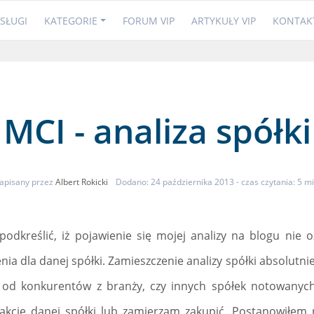
SŁUGI
KATEGORIE
FORUM VIP
ARTYKUŁY VIP
KONTAK
MCI - analiza spółki
apisany przez
Albert Rokicki
Dodano: 24 października 2013
- czas czytania: 5 mi
odkreślić, iż pojawienie się mojej analizy na blogu nie
nia dla danej spółki. Zamieszczenie analizy spółki absolutnie
a od konkurentów z branży, czy innych spółek notowanyc
akcje danej spółki lub zamierzam zakupić. Postanowiłem 