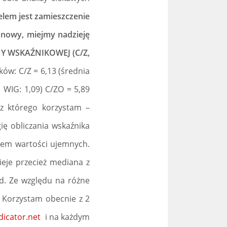
lem jest zamieszczenie
 nowy, miejmy nadzieję
Y WSKAŹNIKOWEJ (C/Z,
ów: C/Z = 6,13 (średnia
a WIG: 1,09) C/ZO = 5,89
z którego korzystam –
ię obliczania wskaźnika
niem wartości ujemnych.
ieje przecież mediana z
d. Ze względu na różne
. Korzystam obecnie z 2
icator.net
i na każdym