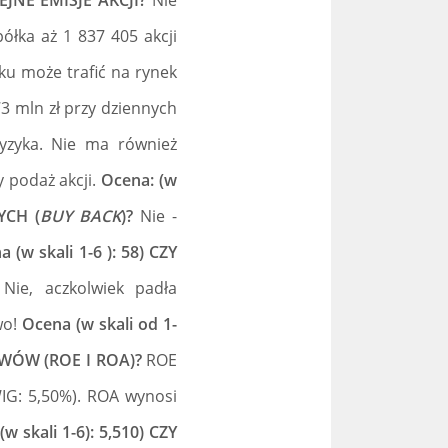
EJNE EMISJE AKCJI?
Nie
ółka aż 1 837 405 akcji
u może trafić na rynek
3 mln zł przy dziennych
ryzyka. Nie ma również
y podaż akcji.
Ocena: (w
YCH (
BUY BACK
)?
Nie -
 (w skali 1-6 ): 58) CZY
Nie, aczkolwiek padła
wo!
Ocena (w skali od 1-
WÓW (ROE I ROA)?
ROE
WIG: 5,50%). ROA wynosi
w skali 1-6): 5,510) CZY