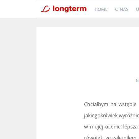
HOME
O NAS
U
N
Chciałbym na wstępie p
jakiegokolwiek wyróżnie
w mojej ocenie lepsz
również, że zakupiłem 