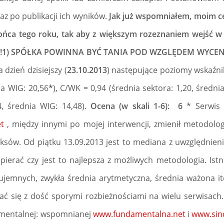
az po publikacji ich wyników.
Jak już wspomniałem, moim ce
końca tego roku, tak aby z większym rozeznaniem wejść w
 rok!1) SPÓŁKA POWINNA BYĆ TANIA POD WZGLĘDEM WYCEN
 dzień dzisiejszy (
23.10.2013
) następujące poziomy wskaźnik
ia WIG: 20,56
*
), C/WK = 0,94 (średnia sektora: 1,20, średni
4, średnia WIG: 14,48).
Ocena (w skali 1-6): 6
* Serwis 
t
, między innymi po mojej interwencji, zmienił metodolog
eksów. Od piątku 13.09.2013 jest to mediana z uwzględnie
pierać czy jest to najlepsza z możliwych metodologia. Istn
ujemnych, zwykła średnia arytmetyczna, średnia ważona it
ć się z dość sporymi rozbieżnościami na wielu serwisach
amentalnej: wspomnianej
www.fundamentalna.net
i
www.sind