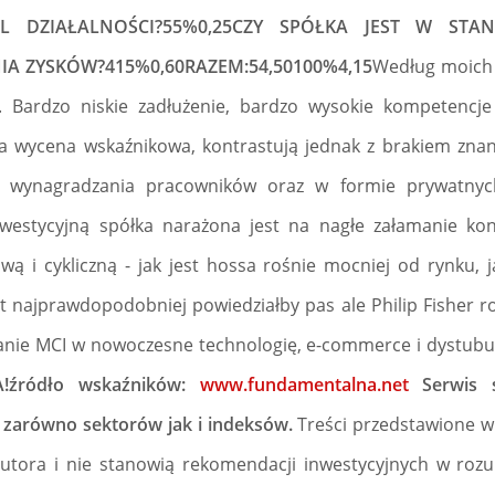
 DZIAŁALNOŚCI?55%0,25CZY SPÓŁKA JEST W STA
IA ZYSKÓW?415%0,60RAZEM:54,50100%4,15
Według moich 
. Bardzo niskie zadłużenie, bardzo wysokie kompetencj
na wycena wskaźnikowa, kontrastują jednak z brakiem zna
u wynagradzania pracowników oraz w formie prywatnych
nwestycyjną spółka narażona jest na nagłe załamanie kon
ą i cykliczną - jak jest hossa rośnie mocniej od rynku,
t najprawdopodobniej powiedziałby pas ale Philip Fisher ro
nie MCI w nowoczesne technologię, e-commerce i dystubu
!źródło wskaźników:
www.fundamentalna.net
Serwis 
 zarówno sektorów jak i indeksów.
Treści przedstawione w
utora i nie stanowią rekomendacji inwestycyjnych w roz