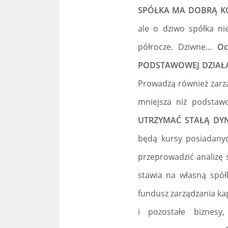
SPÓŁKA MA DOBRĄ K
ale o dziwo spółka n
półrocze. Dziwne...
Oc
PODSTAWOWEJ DZIAŁ
Prowadzą również zarzą
mniejsza niż podstaw
UTRZYMAĆ STAŁĄ DY
będą kursy posiadanyc
przeprowadzić analizę 
stawia na własną spół
fundusz zarządzania kap
i pozostałe biznes