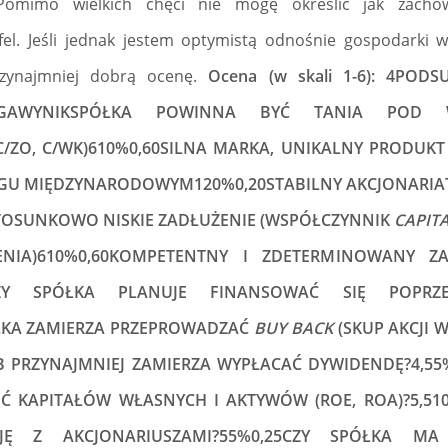
omimo wielkich chęci nie mogę określić jak zachow
el. Jeśli jednak jestem optymistą odnośnie gospodarki w 
zynajmniej dobrą ocenę.
Ocena (w skali 1-6): 4POD
WAGAWYNIKSPÓŁKA POWINNA BYĆ TANIA POD
 C/ZO, C/WK)610%0,60SILNA MARKA, UNIKALNY PRODUK
GU MIĘDZYNARODOWYM120%0,20STABILNY AKCJONARIA
STOSUNKOWO NISKIE ZADŁUŻENIE (WSPÓŁCZYNNIK
CAPIT
NIA)610%0,60KOMPETENTNY I ZDETERMINOWANY Z
75CZY SPÓŁKA PLANUJE FINANSOWAĆ SIĘ POPRZ
ÓŁKA ZAMIERZA PRZEPROWADZAĆ
BUY BACK
(SKUP AKCJI 
 PRZYNAJMNIEJ ZAMIERZA WYPŁACAĆ DYWIDENDĘ?4,55
 KAPITAŁÓW WŁASNYCH I AKTYWÓW (ROE, ROA)?5,510
JĘ Z AKCJONARIUSZAMI?55%0,25CZY SPÓŁKA MA