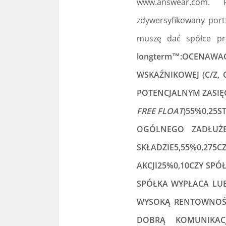
www.answear.com. P
zdywersyfikowany portf
muszę dać spółce pr
longterm™:OCENA
WSKAŹNIKOWEJ (C/Z,
POTENCJALNYM ZASIĘ
FREE FLOAT
)55%0,25
OGÓLNEGO ZADŁUŻE
SKŁADZIE5,55%0,2
AKCJI25%0,10CZY SP
SPÓŁKA WYPŁACA LUB
WYSOKĄ RENTOWNOŚĆ
DOBRĄ KOMUNIKAC