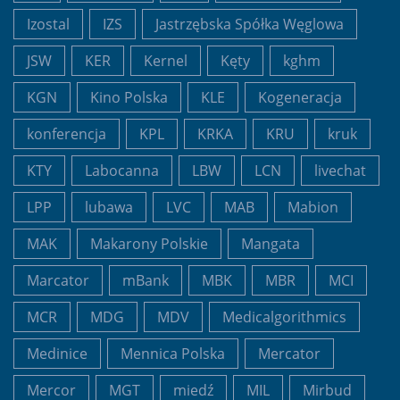
Izostal
IZS
Jastrzębska Spółka Węglowa
JSW
KER
Kernel
Kęty
kghm
KGN
Kino Polska
KLE
Kogeneracja
konferencja
KPL
KRKA
KRU
kruk
KTY
Labocanna
LBW
LCN
livechat
LPP
lubawa
LVC
MAB
Mabion
MAK
Makarony Polskie
Mangata
Marcator
mBank
MBK
MBR
MCI
MCR
MDG
MDV
Medicalgorithmics
Medinice
Mennica Polska
Mercator
Mercor
MGT
miedź
MIL
Mirbud