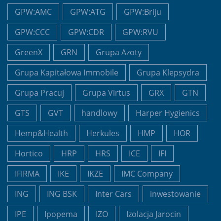
GPW:AMC
GPW:ATG
GPW:Briju
GPW:CCC
GPW:CDR
GPW:RVU
GreenX
GRN
Grupa Azoty
Grupa Kapitałowa Immobile
Grupa Klepsydra
Grupa Pracuj
Grupa Virtus
GRX
GTN
GTS
GVT
handlowy
Harper Hygienics
Hemp&Health
Herkules
HMP
HOR
Hortico
HRP
HRS
ICE
IFI
IFIRMA
IKE
IKZE
IMC Company
ING
ING BSK
Inter Cars
inwestowanie
IPE
Ipopema
IZO
Izolacja Jarocin