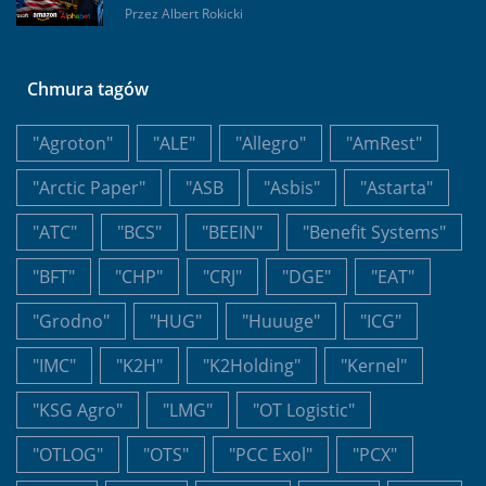
Przez
Albert Rokicki
Chmura tagów
"Agroton"
"ALE"
"Allegro"
"AmRest"
"Arctic Paper"
"ASB
"Asbis"
"Astarta"
"ATC"
"BCS"
"BEEIN"
"Benefit Systems"
"BFT"
"CHP"
"CRJ"
"DGE"
"EAT"
"Grodno"
"HUG"
"Huuuge"
"ICG"
"IMC"
"K2H"
"K2Holding"
"Kernel"
"KSG Agro"
"LMG"
"OT Logistic"
"OTLOG"
"OTS"
"PCC Exol"
"PCX"