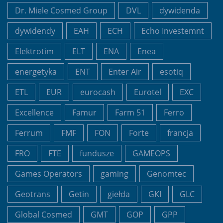
Dr. Miele Cosmed Group
DVL
dywidenda
dywidendy
EAH
ECH
Echo Investemnt
Elektrotim
ELT
ENA
Enea
energetyka
ENT
Enter Air
esotiq
ETL
EUR
eurocash
Eurotel
EXC
Excellence
Famur
Farm 51
Ferro
Ferrum
FMF
FON
Forte
francja
FRO
FTE
fundusze
GAMEOPS
Games Operators
gaming
Genomtec
Geotrans
Getin
giełda
GKI
GLC
Global Cosmed
GMT
GOP
GPP