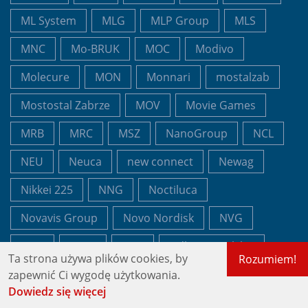
ML System
MLG
MLP Group
MLS
MNC
Mo-BRUK
MOC
Modivo
Molecure
MON
Monnari
mostalzab
Mostostal Zabrze
MOV
Movie Games
MRB
MRC
MSZ
NanoGroup
NCL
NEU
Neuca
new connect
Newag
Nikkei 225
NNG
Noctiluca
Novavis Group
Novo Nordisk
NVG
NVO
NWG
ODL
Odleenie Polskie
Ta strona używa plików cookies, by
Rozumiem!
Odlewnie Polskie
OML
OND
ONDE
zapewnić Ci wygodę użytkowania.
Dowiedz się więcej
One More Lever
OPL
OPN
Oponeo