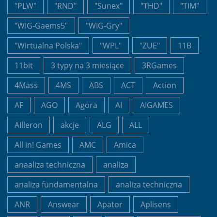
"PLW"
"RND"
"Sunex"
"THD"
"TIM"
"WIG-Gaems5"
"WIG-Gry"
"Wirtualna Polska"
"WPL"
"ZUE"
11B
11bit
3 typy na 3 miesiące
3RGames
4Mass
4MS
ABS
ACT
Action
AF
AGO
Agora
AI
AIGAMES
AIlleron
akcje
ALG
ALL
All in! Games
AMC
Amica
anaaliza techniczna
analiza
analiza fundamentalna
analiza techniczna
ANR
Answear
Apator
Aplisens