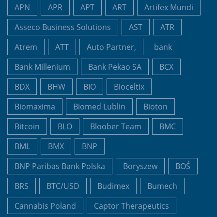
APN
APR
APT
ART
Artifex Mundi
Asseco Business Solutions
AST
ATR
Atrem
ATT
Auto Partner,
bank
Bank Millenium
Bank Pekao SA
BCX
BDX
BHW
BIO
Bioceltix
Biomaxima
Biomed Lublin
Bioton
Bitcoin
BLO
Bloober Team
BMC
BML
BMX
BNP
BNP Paribas Bank Polska
Boryszew
BOŚ
BRS
BTC/USD
Budimex
Bumech
Cannabis Poland
Captor Therapeutics