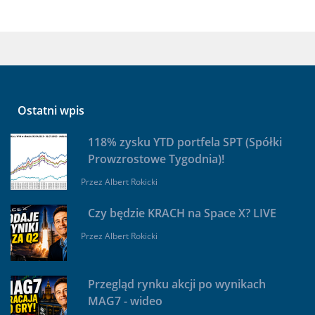
Ostatni wpis
118% zysku YTD portfela SPT (Spółki
Prowzrostowe Tygodnia)!
Przez
Albert Rokicki
Czy będzie KRACH na Space X? LIVE
Przez
Albert Rokicki
Przegląd rynku akcji po wynikach
MAG7 - wideo