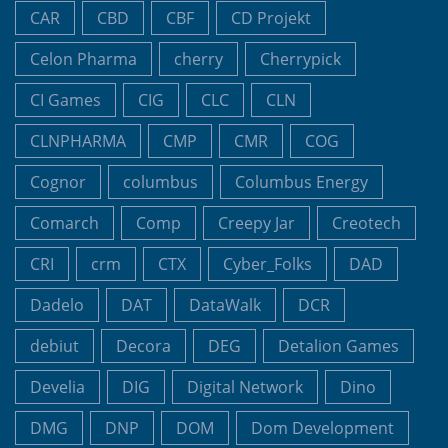
CAR
CBD
CBF
CD Projekt
Celon Pharma
cherry
Cherrypick
CI Games
CIG
CLC
CLN
CLNPHARMA
CMP
CMR
COG
Cognor
columbus
Columbus Energy
Comarch
Comp
Creepy Jar
Creotech
CRI
crm
CTX
Cyber_Folks
DAD
Dadelo
DAT
DataWalk
DCR
debiut
Decora
DEG
Detalion Games
Develia
DIG
Digital Network
Dino
DMG
DNP
DOM
Dom Development