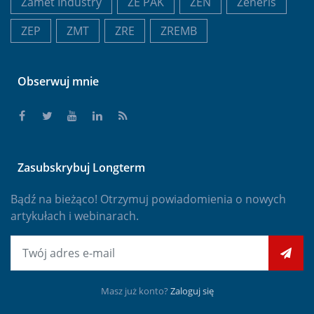
Zamet Industry
ZE PAK
ZEN
Zeneris
ZEP
ZMT
ZRE
ZREMB
Obserwuj mnie
Zasubskrybuj Longterm
Bądź na bieżąco! Otrzymuj powiadomienia o nowych
artykułach i webinarach.
E-mail
Masz już konto?
Zaloguj się