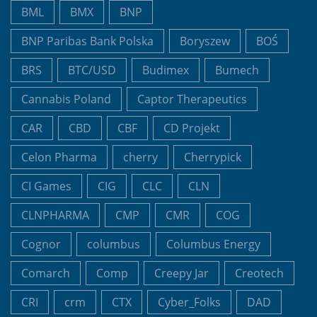
BML
BMX
BNP
BNP Paribas Bank Polska
Boryszew
BOŚ
BRS
BTC/USD
Budimex
Bumech
Cannabis Poland
Captor Therapeutics
CAR
CBD
CBF
CD Projekt
Celon Pharma
cherry
Cherrypick
CI Games
CIG
CLC
CLN
CLNPHARMA
CMP
CMR
COG
Cognor
columbus
Columbus Energy
Comarch
Comp
Creepy Jar
Creotech
CRI
crm
CTX
Cyber_Folks
DAD