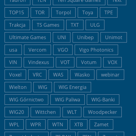
TOP15
TOR
Torpol
Toya
TPE
Trakcja
TS Games
TXT
ULG
Ultimate Games
UNI
Unibep
Unimot
usa
Vercom
VGO
Vigo Photonics
VIN
Vindexus
VOT
Votum
VOX
Voxel
VRC
WAS
Wasko
webinar
Wielton
WIG
WIG Energia
WIG Górnictwo
WIG Paliwa
WIG-Banki
WIG20
Wittchen
WLT
Woodpecker
WPL
WPR
WTN
XTB
Zamet