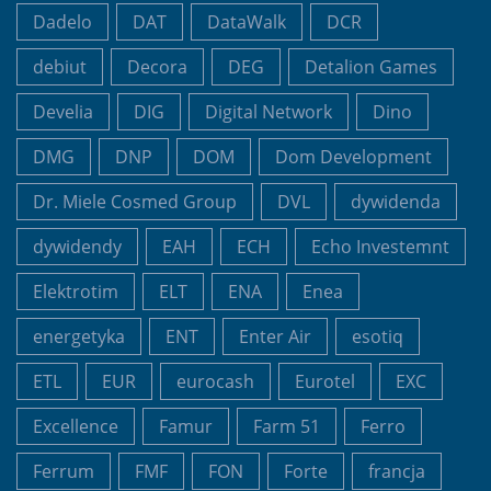
Dadelo
DAT
DataWalk
DCR
debiut
Decora
DEG
Detalion Games
Develia
DIG
Digital Network
Dino
DMG
DNP
DOM
Dom Development
Dr. Miele Cosmed Group
DVL
dywidenda
dywidendy
EAH
ECH
Echo Investemnt
Elektrotim
ELT
ENA
Enea
energetyka
ENT
Enter Air
esotiq
ETL
EUR
eurocash
Eurotel
EXC
Excellence
Famur
Farm 51
Ferro
Ferrum
FMF
FON
Forte
francja