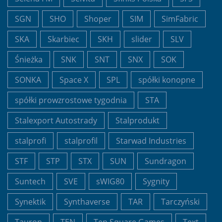
SGN
SHO
Shoper
SIM
SimFabric
SKA
Skarbiec
SKH
slider
SLV
Śnieżka
SNK
SNT
SNX
SOK
SONKA
Space X
SPL
spółki konopne
spółki prowzrostowe tygodnia
STA
Stalexport Autostrady
Stalprodukt
stalprofi
stalprofil
Starwad Industries
STF
STP
STX
SUN
Sundragon
Suntech
SVE
sWIG80
Sygnity
Synektik
Synthaverse
TAR
Tarczyński
Tauron
TEN
Ten Square Games
Text