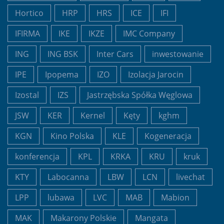
Hortico
HRP
HRS
ICE
IFI
IFIRMA
IKE
IKZE
IMC Company
ING
ING BSK
Inter Cars
inwestowanie
IPE
Ipopema
IZO
Izolacja Jarocin
Izostal
IZS
Jastrzębska Spółka Węglowa
JSW
KER
Kernel
Kęty
kghm
KGN
Kino Polska
KLE
Kogeneracja
konferencja
KPL
KRKA
KRU
kruk
KTY
Labocanna
LBW
LCN
livechat
LPP
lubawa
LVC
MAB
Mabion
MAK
Makarony Polskie
Mangata