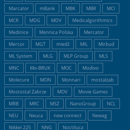
Marcator
mBank
MBK
MBR
MCI
MCR
MDG
MDV
Medicalgorithmics
Medinice
Mennica Polska
Mercator
Mercor
MGT
miedź
MIL
Mirbud
ML System
MLG
MLP Group
MLS
MNC
Mo-BRUK
MOC
Modivo
Molecure
MON
Monnari
mostalzab
Mostostal Zabrze
MOV
Movie Games
MRB
MRC
MSZ
NanoGroup
NCL
NEU
Neuca
new connect
Newag
Nikkei 225
NNG
Noctiluca