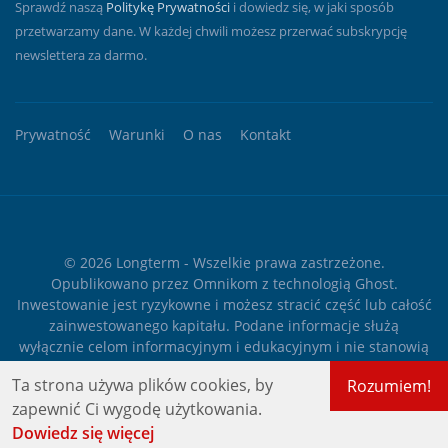
Sprawdź naszą
Politykę Prywatności
i dowiedz się, w jaki sposób
przetwarzamy dane. W każdej chwili możesz przerwać subskrypcję
newslettera za darmo.
Prywatność
Warunki
O nas
Kontakt
© 2026
Longterm
- Wszelkie prawa zastrzeżone.
Opublikowano przez
Omnikom
z technologią
Ghost
.
Inwestowanie jest ryzykowne i możesz stracić część lub całość
zainwestowanego kapitału. Podane informacje służą
wyłącznie celom informacyjnym i edukacyjnym i nie stanowią
żadnego rodzaju porady finansowej ani rekomendacji
Ta strona używa plików cookies, by
Rozumiem!
inwestycyjnej.
zapewnić Ci wygodę użytkowania.
Dowiedz się więcej