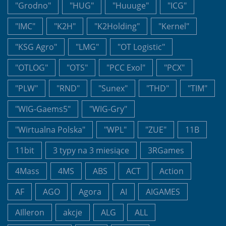
"Grodno"
"HUG"
"Huuuge"
"ICG"
"IMC"
"K2H"
"K2Holding"
"Kernel"
"KSG Agro"
"LMG"
"OT Logistic"
"OTLOG"
"OTS"
"PCC Exol"
"PCX"
"PLW"
"RND"
"Sunex"
"THD"
"TIM"
"WIG-Gaems5"
"WIG-Gry"
"Wirtualna Polska"
"WPL"
"ZUE"
11B
11bit
3 typy na 3 miesiące
3RGames
4Mass
4MS
ABS
ACT
Action
AF
AGO
Agora
AI
AIGAMES
AIlleron
akcje
ALG
ALL