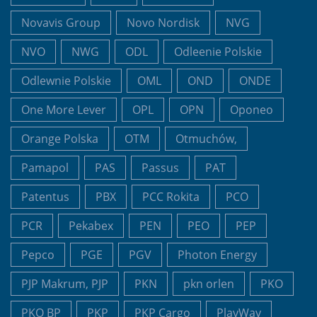
Novavis Group
Novo Nordisk
NVG
NVO
NWG
ODL
Odleenie Polskie
Odlewnie Polskie
OML
OND
ONDE
One More Lever
OPL
OPN
Oponeo
Orange Polska
OTM
Otmuchów,
Pamapol
PAS
Passus
PAT
Patentus
PBX
PCC Rokita
PCO
PCR
Pekabex
PEN
PEO
PEP
Pepco
PGE
PGV
Photon Energy
PJP Makrum, PJP
PKN
pkn orlen
PKO
PKO BP
PKP
PKP Cargo
PlayWay