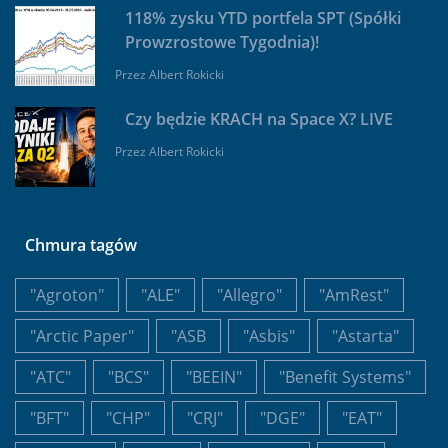
118% zysku YTD portfela SPT (Spółki
Prowzrostowe Tygodnia)!
Przez
Albert Rokicki
Czy będzie KRACH na Space X? LIVE
Przez
Albert Rokicki
Chmura tagów
"Agroton"
"ALE"
"Allegro"
"AmRest"
"Arctic Paper"
"ASB
"Asbis"
"Astarta"
"ATC"
"BCS"
"BEEIN"
"Benefit Systems"
"BFT"
"CHP"
"CRJ"
"DGE"
"EAT"