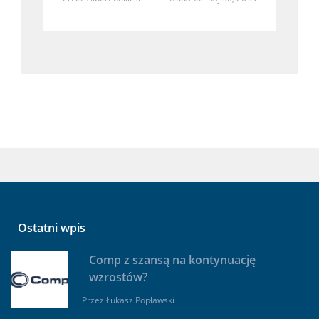
Ostatni wpis
Comp z szansą na kontynuację
wzrostów?
Przez
Łukasz Popławski