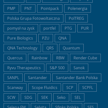
PMP
PNT
Pointpack
Polenergia
Polska Grupa Fotowoltaiczna
PolTREG
pomysł na zysk
portfel
PTG
PUR
Pure Biologics
PZU
QNA
QNA Technology
QRS
Quantum
Quercus
Rainbow
RBW
Render Cube
Ryvu Therapeutics
S&P 500
Sanok
SANPL
Santander
Santander Bank Polska
Scanway
Scope Fluidics
SCP
SCPFL
SCW
SDG
SEK
Seko
SEL
Selena FM
Selvita
Sfinks Polska
SFS