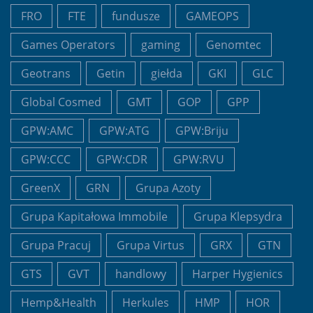
FRO
FTE
fundusze
GAMEOPS
Games Operators
gaming
Genomtec
Geotrans
Getin
giełda
GKI
GLC
Global Cosmed
GMT
GOP
GPP
GPW:AMC
GPW:ATG
GPW:Briju
GPW:CCC
GPW:CDR
GPW:RVU
GreenX
GRN
Grupa Azoty
Grupa Kapitałowa Immobile
Grupa Klepsydra
Grupa Pracuj
Grupa Virtus
GRX
GTN
GTS
GVT
handlowy
Harper Hygienics
Hemp&Health
Herkules
HMP
HOR