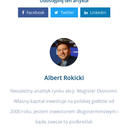
Udostępnij ten artykuł
Facebook
Twitter
Linkedin
Albert Rokicki
Niezależny analityk rynku akcji. Magister Ekonomii.
Własny kapitał inwestuje na polskiej giełdzie od
2000 roku. Jestem inwestorem długoterminowym i
będę zawsze to podkreślał.