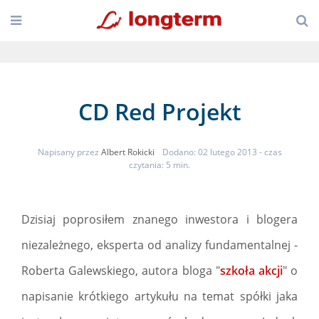
CD Red Projekt
Napisany przez
Albert Rokicki
Dodano: 02 lutego 2013
- czas
czytania: 5 min.
Dzisiaj poprosiłem znanego inwestora i blogera
niezależnego, eksperta od analizy fundamentalnej -
Roberta Galewskiego, autora bloga "
szkoła akcji
" o
napisanie krótkiego artykułu na temat spółki jaka