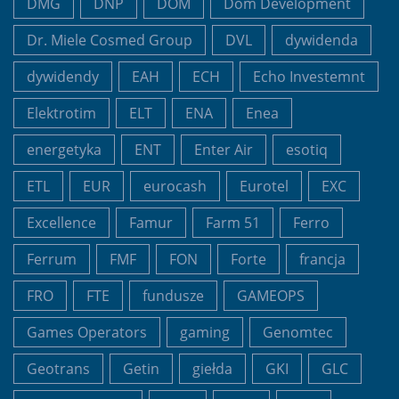
DMG
DNP
DOM
Dom Development
Dr. Miele Cosmed Group
DVL
dywidenda
dywidendy
EAH
ECH
Echo Investemnt
Elektrotim
ELT
ENA
Enea
energetyka
ENT
Enter Air
esotiq
ETL
EUR
eurocash
Eurotel
EXC
Excellence
Famur
Farm 51
Ferro
Ferrum
FMF
FON
Forte
francja
FRO
FTE
fundusze
GAMEOPS
Games Operators
gaming
Genomtec
Geotrans
Getin
giełda
GKI
GLC