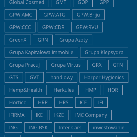
Global Cosmed
GMT
GOP
GPP
GPW:AMC
GPW:ATG
GPW:Briju
GPW:CCC
GPW:CDR
GPW:RVU
GreenX
GRN
Grupa Azoty
Grupa Kapitałowa Immobile
Grupa Klepsydra
Grupa Pracuj
Grupa Virtus
GRX
GTN
GTS
GVT
handlowy
Harper Hygienics
Hemp&Health
Herkules
HMP
HOR
Hortico
HRP
HRS
ICE
IFI
IFIRMA
IKE
IKZE
IMC Company
ING
ING BSK
Inter Cars
inwestowanie