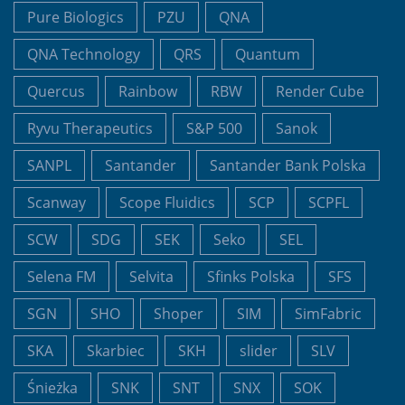
Pure Biologics
PZU
QNA
QNA Technology
QRS
Quantum
Quercus
Rainbow
RBW
Render Cube
Ryvu Therapeutics
S&P 500
Sanok
SANPL
Santander
Santander Bank Polska
Scanway
Scope Fluidics
SCP
SCPFL
SCW
SDG
SEK
Seko
SEL
Selena FM
Selvita
Sfinks Polska
SFS
SGN
SHO
Shoper
SIM
SimFabric
SKA
Skarbiec
SKH
slider
SLV
Śnieżka
SNK
SNT
SNX
SOK