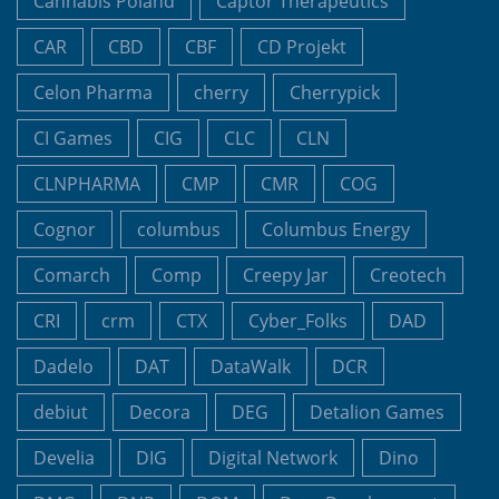
Cannabis Poland
Captor Therapeutics
CAR
CBD
CBF
CD Projekt
Celon Pharma
cherry
Cherrypick
CI Games
CIG
CLC
CLN
CLNPHARMA
CMP
CMR
COG
Cognor
columbus
Columbus Energy
Comarch
Comp
Creepy Jar
Creotech
CRI
crm
CTX
Cyber_Folks
DAD
Dadelo
DAT
DataWalk
DCR
debiut
Decora
DEG
Detalion Games
Develia
DIG
Digital Network
Dino