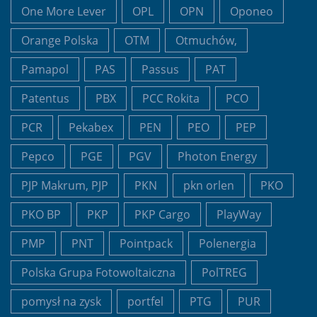
One More Lever
OPL
OPN
Oponeo
Orange Polska
OTM
Otmuchów,
Pamapol
PAS
Passus
PAT
Patentus
PBX
PCC Rokita
PCO
PCR
Pekabex
PEN
PEO
PEP
Pepco
PGE
PGV
Photon Energy
PJP Makrum, PJP
PKN
pkn orlen
PKO
PKO BP
PKP
PKP Cargo
PlayWay
PMP
PNT
Pointpack
Polenergia
Polska Grupa Fotowoltaiczna
PolTREG
pomysł na zysk
portfel
PTG
PUR