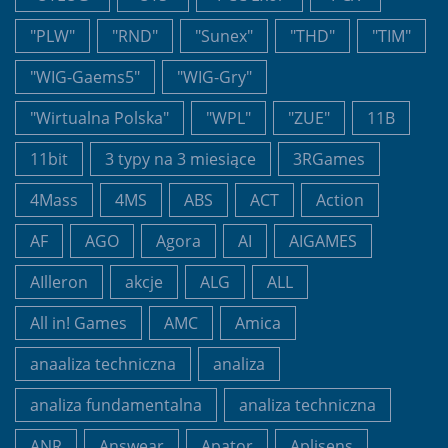
"PLW"
"RND"
"Sunex"
"THD"
"TIM"
"WIG-Gaems5"
"WIG-Gry"
"Wirtualna Polska"
"WPL"
"ZUE"
11B
11bit
3 typy na 3 miesiące
3RGames
4Mass
4MS
ABS
ACT
Action
AF
AGO
Agora
AI
AIGAMES
AIlleron
akcje
ALG
ALL
All in! Games
AMC
Amica
anaaliza techniczna
analiza
analiza fundamentalna
analiza techniczna
ANR
Answear
Apator
Aplisens