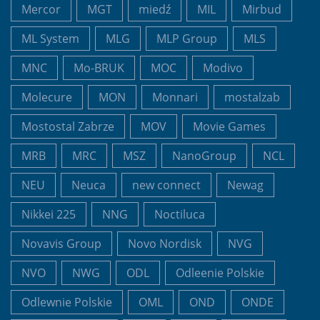
Mercor
MGT
miedź
MIL
Mirbud
ML System
MLG
MLP Group
MLS
MNC
Mo-BRUK
MOC
Modivo
Molecure
MON
Monnari
mostalzab
Mostostal Zabrze
MOV
Movie Games
MRB
MRC
MSZ
NanoGroup
NCL
NEU
Neuca
new connect
Newag
Nikkei 225
NNG
Noctiluca
Novavis Group
Novo Nordisk
NVG
NVO
NWG
ODL
Odleenie Polskie
Odlewnie Polskie
OML
OND
ONDE