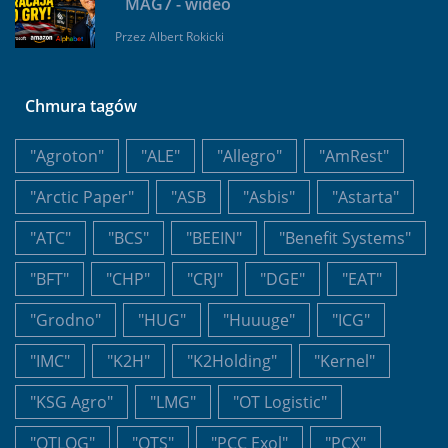
MAG7 - wideo
Przez
Albert Rokicki
Chmura tagów
"Agroton"
"ALE"
"Allegro"
"AmRest"
"Arctic Paper"
"ASB
"Asbis"
"Astarta"
"ATC"
"BCS"
"BEEIN"
"Benefit Systems"
"BFT"
"CHP"
"CRJ"
"DGE"
"EAT"
"Grodno"
"HUG"
"Huuuge"
"ICG"
"IMC"
"K2H"
"K2Holding"
"Kernel"
"KSG Agro"
"LMG"
"OT Logistic"
"OTLOG"
"OTS"
"PCC Exol"
"PCX"