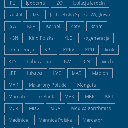
IPE
Ipopema
IZO
Izolacja Jarocin
Izostal
IZS
Jastrzębska Spółka Węglowa
JSW
KER
Kernel
Kęty
kghm
KGN
Kino Polska
KLE
Kogeneracja
konferencja
KPL
KRKA
KRU
kruk
KTY
Labocanna
LBW
LCN
livechat
LPP
lubawa
LVC
MAB
Mabion
MAK
Makarony Polskie
Mangata
Marcator
mBank
MBK
MBR
MCI
MCR
MDG
MDV
Medicalgorithmics
Medinice
Mennica Polska
Mercator