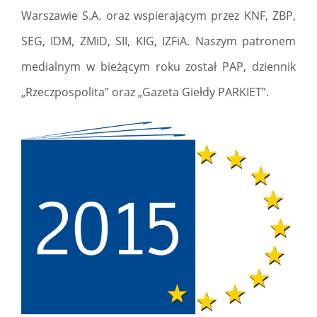
Warszawie S.A. oraz wspierającym przez KNF, ZBP,
SEG, IDM, ZMiD, SII, KIG, IZFiA. Naszym patronem
medialnym w bieżącym roku został PAP, dziennik
„Rzeczpospolita” oraz „Gazeta Giełdy PARKIET”.