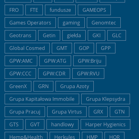
FRO
FTE
fundusze
GAMEOPS
Games Operators
gaming
Genomtec
Geotrans
Getin
giełda
GKI
GLC
Global Cosmed
GMT
GOP
GPP
GPW:AMC
GPW:ATG
GPW:Briju
GPW:CCC
GPW:CDR
GPW:RVU
GreenX
GRN
Grupa Azoty
Grupa Kapitałowa Immobile
Grupa Klepsydra
Grupa Pracuj
Grupa Virtus
GRX
GTN
GTS
GVT
handlowy
Harper Hygienics
Hemp&Health
Herkules
HMP
HOR