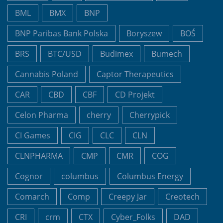
BML
BMX
BNP
BNP Paribas Bank Polska
Boryszew
BOŚ
BRS
BTC/USD
Budimex
Bumech
Cannabis Poland
Captor Therapeutics
CAR
CBD
CBF
CD Projekt
Celon Pharma
cherry
Cherrypick
CI Games
CIG
CLC
CLN
CLNPHARMA
CMP
CMR
COG
Cognor
columbus
Columbus Energy
Comarch
Comp
Creepy Jar
Creotech
CRI
crm
CTX
Cyber_Folks
DAD