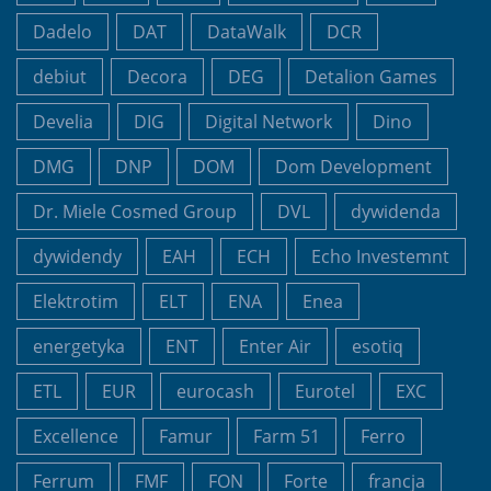
Dadelo
DAT
DataWalk
DCR
debiut
Decora
DEG
Detalion Games
Develia
DIG
Digital Network
Dino
DMG
DNP
DOM
Dom Development
Dr. Miele Cosmed Group
DVL
dywidenda
dywidendy
EAH
ECH
Echo Investemnt
Elektrotim
ELT
ENA
Enea
energetyka
ENT
Enter Air
esotiq
ETL
EUR
eurocash
Eurotel
EXC
Excellence
Famur
Farm 51
Ferro
Ferrum
FMF
FON
Forte
francja