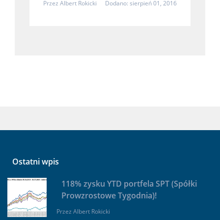
Przez
Albert Rokicki
Dodano: sierpień 01, 2016
Ostatni wpis
118% zysku YTD portfela SPT (Spółki
Prowzrostowe Tygodnia)!
Przez
Albert Rokicki