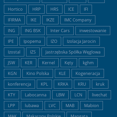
Hortico
HRP
HRS
ICE
IFI
IFIRMA
IKE
IKZE
IMC Company
ING
ING BSK
Inter Cars
inwestowanie
IPE
Ipopema
IZO
Izolacja Jarocin
Izostal
IZS
Jastrzębska Spółka Węglowa
JSW
KER
Kernel
Kęty
kghm
KGN
Kino Polska
KLE
Kogeneracja
konferencja
KPL
KRKA
KRU
kruk
KTY
Labocanna
LBW
LCN
livechat
LPP
lubawa
LVC
MAB
Mabion
MAK
Makarony Polskie
Mangata