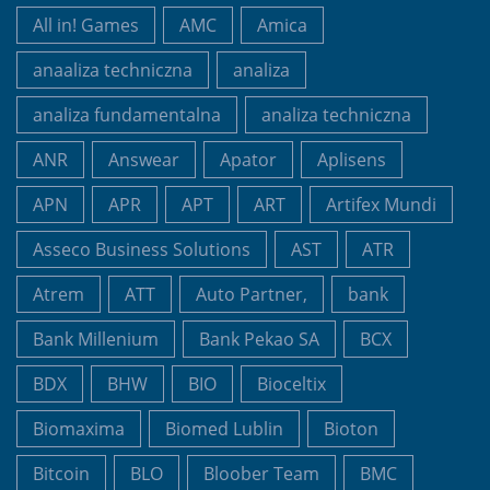
All in! Games
AMC
Amica
anaaliza techniczna
analiza
analiza fundamentalna
analiza techniczna
ANR
Answear
Apator
Aplisens
APN
APR
APT
ART
Artifex Mundi
Asseco Business Solutions
AST
ATR
Atrem
ATT
Auto Partner,
bank
Bank Millenium
Bank Pekao SA
BCX
BDX
BHW
BIO
Bioceltix
Biomaxima
Biomed Lublin
Bioton
Bitcoin
BLO
Bloober Team
BMC