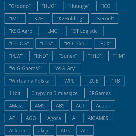
"Grodno"
"HUG"
"Huuuge"
"ICG"
"IMC"
"K2H"
"K2Holding"
"Kernel"
"KSG Agro"
"LMG"
"OT Logistic"
"OTLOG"
"OTS"
"PCC Exol"
"PCX"
"PLW"
"RND"
"Sunex"
"THD"
"TIM"
"WIG-Gaems5"
"WIG-Gry"
"Wirtualna Polska"
"WPL"
"ZUE"
11B
11bit
3 typy na 3 miesiące
3RGames
4Mass
4MS
ABS
ACT
Action
AF
AGO
Agora
AI
AIGAMES
AIlleron
akcje
ALG
ALL