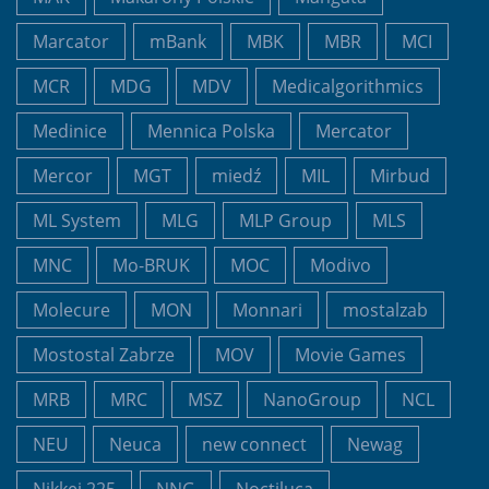
Marcator
mBank
MBK
MBR
MCI
MCR
MDG
MDV
Medicalgorithmics
Medinice
Mennica Polska
Mercator
Mercor
MGT
miedź
MIL
Mirbud
ML System
MLG
MLP Group
MLS
MNC
Mo-BRUK
MOC
Modivo
Molecure
MON
Monnari
mostalzab
Mostostal Zabrze
MOV
Movie Games
MRB
MRC
MSZ
NanoGroup
NCL
NEU
Neuca
new connect
Newag
Nikkei 225
NNG
Noctiluca