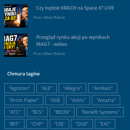
Czy będzie KRACH na Space X? LIVE
Przez
Albert Rokicki
Przegląd rynku akcji po wynikach
MAG7 - wideo
Przez
Albert Rokicki
Chmura tagów
"Agroton"
"ALE"
"Allegro"
"AmRest"
"Arctic Paper"
"ASB
"Asbis"
"Astarta"
"ATC"
"BCS"
"BEEIN"
"Benefit Systems"
"BFT"
"CHP"
"CRJ"
"DGE"
"EAT"