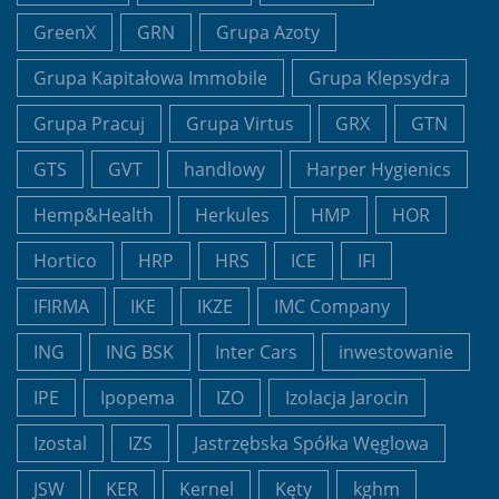
GreenX
GRN
Grupa Azoty
Grupa Kapitałowa Immobile
Grupa Klepsydra
Grupa Pracuj
Grupa Virtus
GRX
GTN
GTS
GVT
handlowy
Harper Hygienics
Hemp&Health
Herkules
HMP
HOR
Hortico
HRP
HRS
ICE
IFI
IFIRMA
IKE
IKZE
IMC Company
ING
ING BSK
Inter Cars
inwestowanie
IPE
Ipopema
IZO
Izolacja Jarocin
Izostal
IZS
Jastrzębska Spółka Węglowa
JSW
KER
Kernel
Kęty
kghm