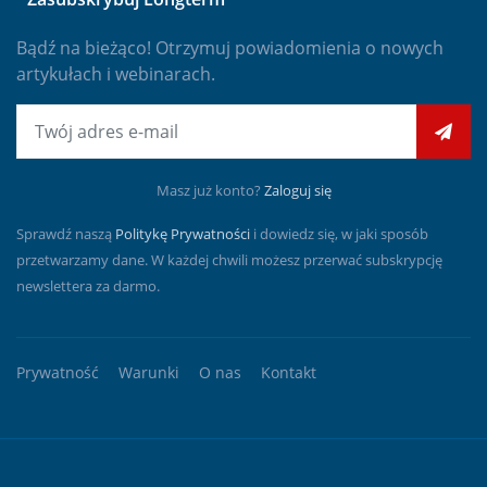
Bądź na bieżąco! Otrzymuj powiadomienia o nowych
artykułach i webinarach.
E-mail
Masz już konto?
Zaloguj się
Sprawdź naszą
Politykę Prywatności
i dowiedz się, w jaki sposób
przetwarzamy dane. W każdej chwili możesz przerwać subskrypcję
newslettera za darmo.
Prywatność
Warunki
O nas
Kontakt