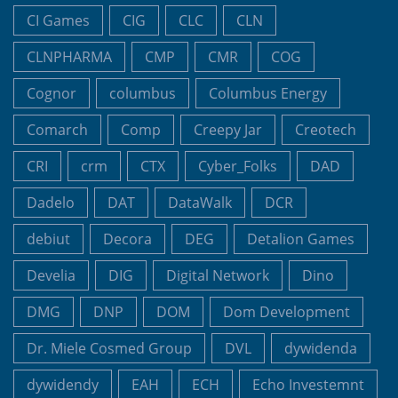
CI Games
CIG
CLC
CLN
CLNPHARMA
CMP
CMR
COG
Cognor
columbus
Columbus Energy
Comarch
Comp
Creepy Jar
Creotech
CRI
crm
CTX
Cyber_Folks
DAD
Dadelo
DAT
DataWalk
DCR
debiut
Decora
DEG
Detalion Games
Develia
DIG
Digital Network
Dino
DMG
DNP
DOM
Dom Development
Dr. Miele Cosmed Group
DVL
dywidenda
dywidendy
EAH
ECH
Echo Investemnt