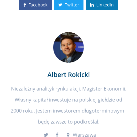
Facebook
Twitter
Linkedin
Albert Rokicki
Niezależny analityk rynku akcji. Magister Ekonomii.
Własny kapitał inwestuje na polskiej giełdzie od
2000 roku. Jestem inwestorem długoterminowym i
będę zawsze to podkreślał.
Warszawa