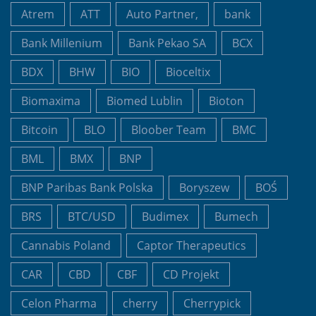
Atrem
ATT
Auto Partner,
bank
Bank Millenium
Bank Pekao SA
BCX
BDX
BHW
BIO
Bioceltix
Biomaxima
Biomed Lublin
Bioton
Bitcoin
BLO
Bloober Team
BMC
BML
BMX
BNP
BNP Paribas Bank Polska
Boryszew
BOŚ
BRS
BTC/USD
Budimex
Bumech
Cannabis Poland
Captor Therapeutics
CAR
CBD
CBF
CD Projekt
Celon Pharma
cherry
Cherrypick