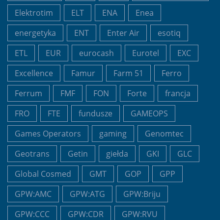
Elektrotim
ELT
ENA
Enea
energetyka
ENT
Enter Air
esotiq
ETL
EUR
eurocash
Eurotel
EXC
Excellence
Famur
Farm 51
Ferro
Ferrum
FMF
FON
Forte
francja
FRO
FTE
fundusze
GAMEOPS
Games Operators
gaming
Genomtec
Geotrans
Getin
giełda
GKI
GLC
Global Cosmed
GMT
GOP
GPP
GPW:AMC
GPW:ATG
GPW:Briju
GPW:CCC
GPW:CDR
GPW:RVU