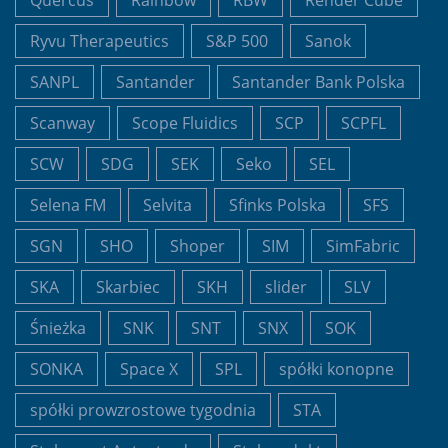
Quercus
Rainbow
RBW
Render Cube
Ryvu Therapeutics
S&P 500
Sanok
SANPL
Santander
Santander Bank Polska
Scanway
Scope Fluidics
SCP
SCPFL
SCW
SDG
SEK
Seko
SEL
Selena FM
Selvita
Sfinks Polska
SFS
SGN
SHO
Shoper
SIM
SimFabric
SKA
Skarbiec
SKH
slider
SLV
Śnieżka
SNK
SNT
SNX
SOK
SONKA
Space X
SPL
spółki konopne
spółki prowzrostowe tygodnia
STA