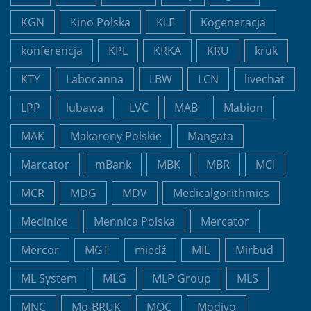
KGN
Kino Polska
KLE
Kogeneracja
konferencja
KPL
KRKA
KRU
kruk
KTY
Labocanna
LBW
LCN
livechat
LPP
lubawa
LVC
MAB
Mabion
MAK
Makarony Polskie
Mangata
Marcator
mBank
MBK
MBR
MCI
MCR
MDG
MDV
Medicalgorithmics
Medinice
Mennica Polska
Mercator
Mercor
MGT
miedź
MIL
Mirbud
ML System
MLG
MLP Group
MLS
MNC
Mo-BRUK
MOC
Modivo