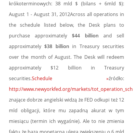
krókoterminowych: 38 mld $ (bilans + 6mld $):
August 1 - August 31, 2012Across all operations in
the schedule listed below, the Desk plans to
purchase approximately
$44 billion
and sell
approximately
$38 billion
in Treasury securities
over the month of August. The Desk will redeem
approximately $12 billion in Treasury
securities.
Schedule »
źródło:
http://www.newyorkfed.org/markets/tot_operation_sch
znające dobrze angielski widzą że FED odkupi też 12
mld obligacji, które mu zapadną akurat w tym
miesiącu (termin ich wygaśnie). Ale to nie zmienia
faktu że baza monetarna ulega zwiększeniu o 6 mld