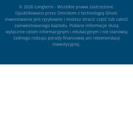
© 2026
Longterm
- Wszelkie prawa zastrzeżone.
Opublikowano przez
Omnikom
z technologią
Ghost
.
Inwestowanie jest ryzykowne i możesz stracić część lub całość
zainwestowanego kapitału. Podane informacje służą
wyłącznie celom informacyjnym i edukacyjnym i nie stanowią
żadnego rodzaju porady finansowej ani rekomendacji
inwestycyjnej.