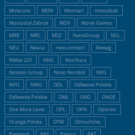
Molecure
MON
Monnari
mostalzab
Mostostal Zabrze
MOV
Movie Games
MRB
MRC
MSZ
NanoGroup
NCL
NEU
Neuca
new connect
Newag
Nikkei 225
NNG
Noctiluca
Novavis Group
Novo Nordisk
NVG
NVO
NWG
ODL
Odleenie Polskie
Odlewnie Polskie
OML
OND
ONDE
One More Lever
OPL
OPN
Oponeo
Orange Polska
OTM
Otmuchów,
Pamapol
PAS
Passus
PAT