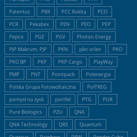
Patentus
PBX
PCC Rokita
PCO
PCR
Pekabex
PEN
PEO
PEP
Pepco
PGE
PGV
Photon Energy
PJP Makrum, PJP
PKN
pkn orlen
PKO
PKO BP
PKP
PKP Cargo
PlayWay
PMP
PNT
Pointpack
Polenergia
Polska Grupa Fotowoltaiczna
PolTREG
pomysł na zysk
portfel
PTG
PUR
Pure Biologics
PZU
QNA
QNA Technology
QRS
Quantum