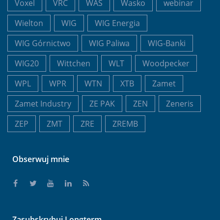
Voxel
VRC
WAS
Wasko
webinar
Wielton
WIG
WIG Energia
WIG Górnictwo
WIG Paliwa
WIG-Banki
WIG20
Wittchen
WLT
Woodpecker
WPL
WPR
WTN
XTB
Zamet
Zamet Industry
ZE PAK
ZEN
Zeneris
ZEP
ZMT
ZRE
ZREMB
Obserwuj mnie
Zasubskrybuj Longterm