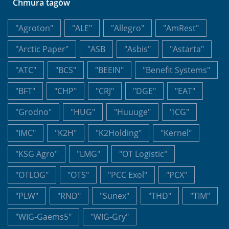
Chmura tagów
"Agroton"
"ALE"
"Allegro"
"AmRest"
"Arctic Paper"
"ASB
"Asbis"
"Astarta"
"ATC"
"BCS"
"BEEIN"
"Benefit Systems"
"BFT"
"CHP"
"CRJ"
"DGE"
"EAT"
"Grodno"
"HUG"
"Huuuge"
"ICG"
"IMC"
"K2H"
"K2Holding"
"Kernel"
"KSG Agro"
"LMG"
"OT Logistic"
"OTLOG"
"OTS"
"PCC Exol"
"PCX"
"PLW"
"RND"
"Sunex"
"THD"
"TIM"
"WIG-Gaems5"
"WIG-Gry"