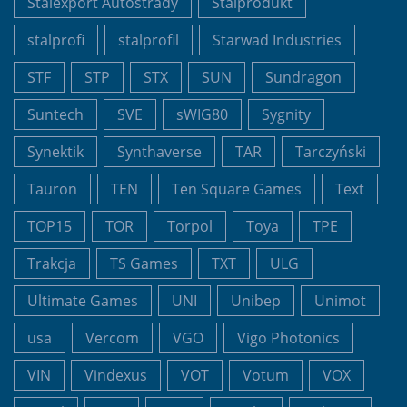
Stalexport Autostrady
Stalprodukt
stalprofi
stalprofil
Starwad Industries
STF
STP
STX
SUN
Sundragon
Suntech
SVE
sWIG80
Sygnity
Synektik
Synthaverse
TAR
Tarczyński
Tauron
TEN
Ten Square Games
Text
TOP15
TOR
Torpol
Toya
TPE
Trakcja
TS Games
TXT
ULG
Ultimate Games
UNI
Unibep
Unimot
usa
Vercom
VGO
Vigo Photonics
VIN
Vindexus
VOT
Votum
VOX