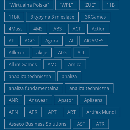
"Wirtualna Polska"
"WPL"
"ZUE"
11B
11bit
3 typy na 3 miesiące
3RGames
4Mass
4MS
ABS
ACT
Action
AF
AGO
Agora
AI
AIGAMES
AIlleron
akcje
ALG
ALL
All in! Games
AMC
Amica
anaaliza techniczna
analiza
analiza fundamentalna
analiza techniczna
ANR
Answear
Apator
Aplisens
APN
APR
APT
ART
Artifex Mundi
Asseco Business Solutions
AST
ATR