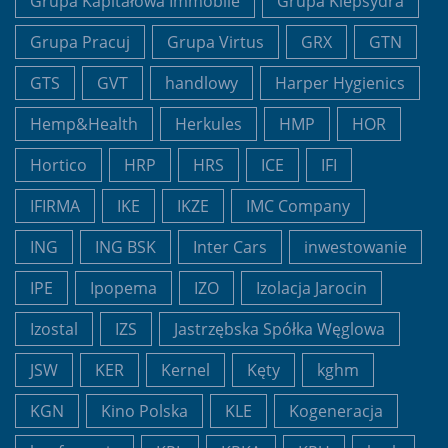
Grupa Kapitałowa Immobile
Grupa Klepsydra
Grupa Pracuj
Grupa Virtus
GRX
GTN
GTS
GVT
handlowy
Harper Hygienics
Hemp&Health
Herkules
HMP
HOR
Hortico
HRP
HRS
ICE
IFI
IFIRMA
IKE
IKZE
IMC Company
ING
ING BSK
Inter Cars
inwestowanie
IPE
Ipopema
IZO
Izolacja Jarocin
Izostal
IZS
Jastrzębska Spółka Węglowa
JSW
KER
Kernel
Kęty
kghm
KGN
Kino Polska
KLE
Kogeneracja