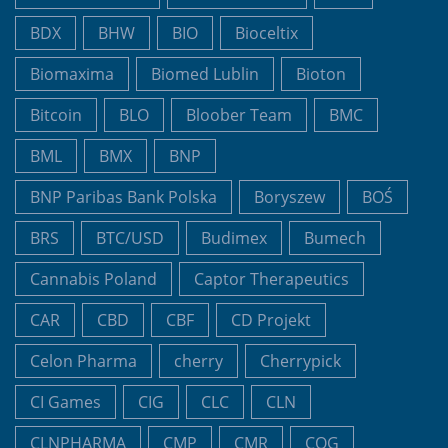
BDX
BHW
BIO
Bioceltix
Biomaxima
Biomed Lublin
Bioton
Bitcoin
BLO
Bloober Team
BMC
BML
BMX
BNP
BNP Paribas Bank Polska
Boryszew
BOŚ
BRS
BTC/USD
Budimex
Bumech
Cannabis Poland
Captor Therapeutics
CAR
CBD
CBF
CD Projekt
Celon Pharma
cherry
Cherrypick
CI Games
CIG
CLC
CLN
CLNPHARMA
CMP
CMR
COG