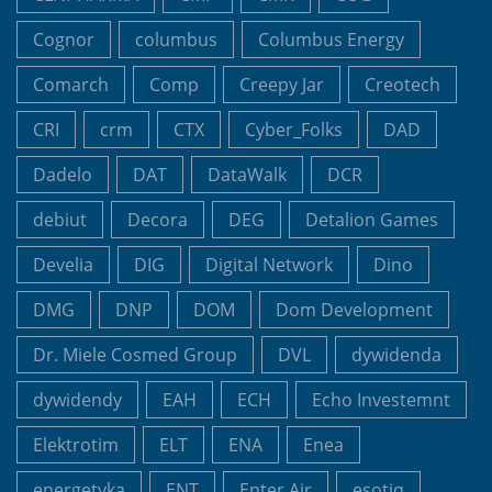
Cognor
columbus
Columbus Energy
Comarch
Comp
Creepy Jar
Creotech
CRI
crm
CTX
Cyber_Folks
DAD
Dadelo
DAT
DataWalk
DCR
debiut
Decora
DEG
Detalion Games
Develia
DIG
Digital Network
Dino
DMG
DNP
DOM
Dom Development
Dr. Miele Cosmed Group
DVL
dywidenda
dywidendy
EAH
ECH
Echo Investemnt
Elektrotim
ELT
ENA
Enea
energetyka
ENT
Enter Air
esotiq