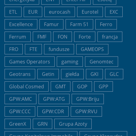
ETL
EUR
eurocash
Eurotel
EXC
Excellence
Famur
Farm 51
Ferro
Ferrum
FMF
FON
Forte
francja
FRO
FTE
fundusze
GAMEOPS
Games Operators
gaming
Genomtec
Geotrans
Getin
giełda
GKI
GLC
Global Cosmed
GMT
GOP
GPP
GPW:AMC
GPW:ATG
GPW:Briju
GPW:CCC
GPW:CDR
GPW:RVU
GreenX
GRN
Grupa Azoty