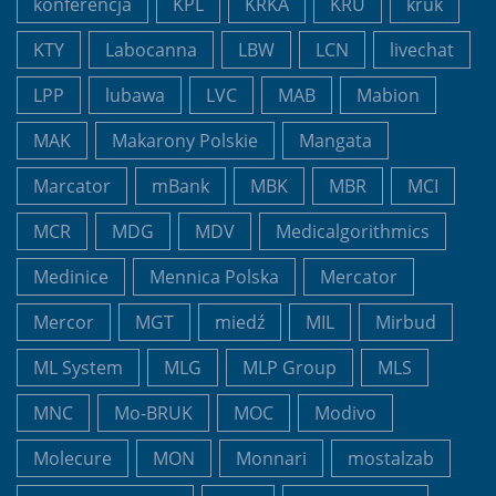
konferencja
KPL
KRKA
KRU
kruk
KTY
Labocanna
LBW
LCN
livechat
LPP
lubawa
LVC
MAB
Mabion
MAK
Makarony Polskie
Mangata
Marcator
mBank
MBK
MBR
MCI
MCR
MDG
MDV
Medicalgorithmics
Medinice
Mennica Polska
Mercator
Mercor
MGT
miedź
MIL
Mirbud
ML System
MLG
MLP Group
MLS
MNC
Mo-BRUK
MOC
Modivo
Molecure
MON
Monnari
mostalzab