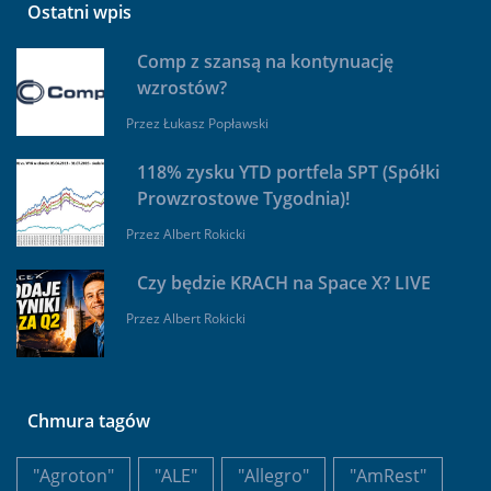
Ostatni wpis
Comp z szansą na kontynuację
wzrostów?
Przez
Łukasz Popławski
118% zysku YTD portfela SPT (Spółki
Prowzrostowe Tygodnia)!
Przez
Albert Rokicki
Czy będzie KRACH na Space X? LIVE
Przez
Albert Rokicki
Chmura tagów
"Agroton"
"ALE"
"Allegro"
"AmRest"