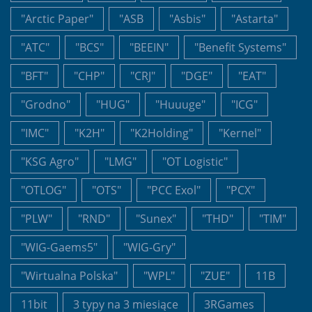
"Arctic Paper"
"ASB
"Asbis"
"Astarta"
"ATC"
"BCS"
"BEEIN"
"Benefit Systems"
"BFT"
"CHP"
"CRJ"
"DGE"
"EAT"
"Grodno"
"HUG"
"Huuuge"
"ICG"
"IMC"
"K2H"
"K2Holding"
"Kernel"
"KSG Agro"
"LMG"
"OT Logistic"
"OTLOG"
"OTS"
"PCC Exol"
"PCX"
"PLW"
"RND"
"Sunex"
"THD"
"TIM"
"WIG-Gaems5"
"WIG-Gry"
"Wirtualna Polska"
"WPL"
"ZUE"
11B
11bit
3 typy na 3 miesiące
3RGames