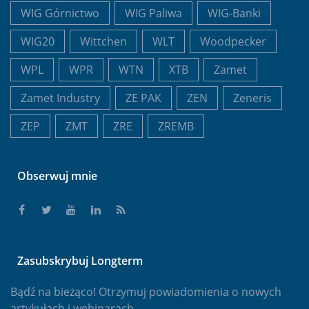
WIG Górnictwo
WIG Paliwa
WIG-Banki
WIG20
Wittchen
WLT
Woodpecker
WPL
WPR
WTN
XTB
Zamet
Zamet Industry
ZE PAK
ZEN
Zeneris
ZEP
ZMT
ZRE
ZREMB
Obserwuj mnie
Zasubskrybuj Longterm
Bądź na bieżąco! Otrzymuj powiadomienia o nowych
artykułach i webinarach.