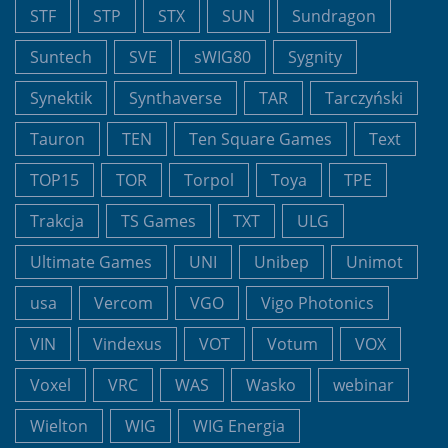
STF
STP
STX
SUN
Sundragon
Suntech
SVE
sWIG80
Sygnity
Synektik
Synthaverse
TAR
Tarczyński
Tauron
TEN
Ten Square Games
Text
TOP15
TOR
Torpol
Toya
TPE
Trakcja
TS Games
TXT
ULG
Ultimate Games
UNI
Unibep
Unimot
usa
Vercom
VGO
Vigo Photonics
VIN
Vindexus
VOT
Votum
VOX
Voxel
VRC
WAS
Wasko
webinar
Wielton
WIG
WIG Energia