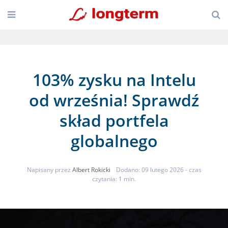
103% zysku na Intelu
od września! Sprawdź
skład portfela
globalnego
Napisany przez
Albert Rokicki
Dodano: 09 lutego 2026
- czas
czytania: 1 min.