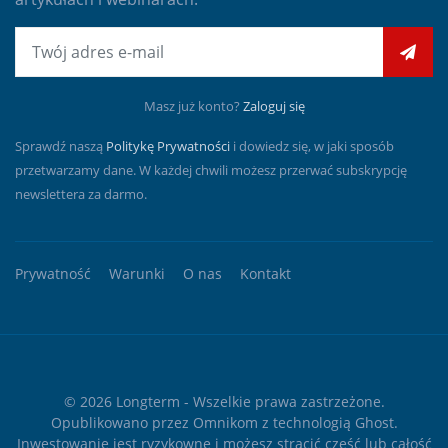
E-mail
Masz już konto?
Zaloguj się
Sprawdź naszą
Politykę Prywatności
i dowiedz się, w jaki sposób
przetwarzamy dane. W każdej chwili możesz przerwać subskrypcję
newslettera za darmo.
Prywatność
Warunki
O nas
Kontakt
© 2026
Longterm
- Wszelkie prawa zastrzeżone.
Opublikowano przez
Omnikom
z technologią
Ghost
.
Inwestowanie jest ryzykowne i możesz stracić część lub całość