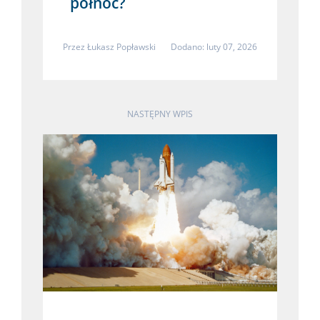
północ?
Przez
Łukasz Popławski
Dodano: luty 07, 2026
NASTĘPNY WPIS