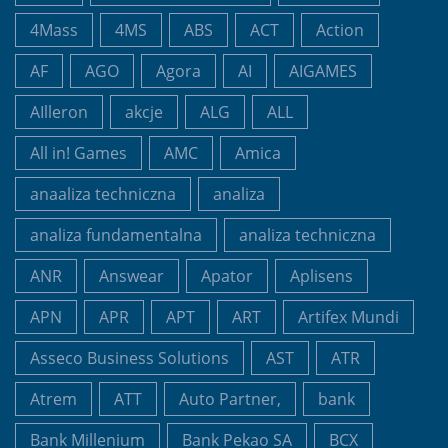
4Mass
4MS
ABS
ACT
Action
AF
AGO
Agora
AI
AIGAMES
AIlleron
akcje
ALG
ALL
All in! Games
AMC
Amica
anaaliza techniczna
analiza
analiza fundamentalna
analiza techniczna
ANR
Answear
Apator
Aplisens
APN
APR
APT
ART
Artifex Mundi
Asseco Business Solutions
AST
ATR
Atrem
ATT
Auto Partner,
bank
Bank Millenium
Bank Pekao SA
BCX