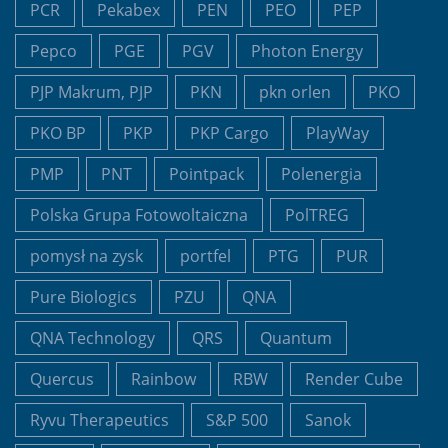
PCR
Pekabex
PEN
PEO
PEP
Pepco
PGE
PGV
Photon Energy
PJP Makrum, PJP
PKN
pkn orlen
PKO
PKO BP
PKP
PKP Cargo
PlayWay
PMP
PNT
Pointpack
Polenergia
Polska Grupa Fotowoltaiczna
PolTREG
pomysł na zysk
portfel
PTG
PUR
Pure Biologics
PZU
QNA
QNA Technology
QRS
Quantum
Quercus
Rainbow
RBW
Render Cube
Ryvu Therapeutics
S&P 500
Sanok