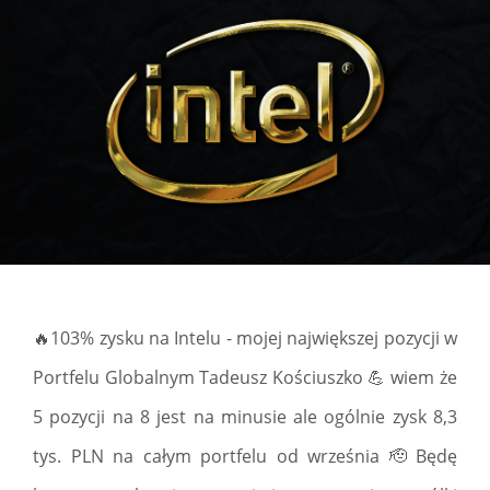
🔥103% zysku na Intelu - mojej największej pozycji w
Portfelu Globalnym Tadeusz Kościuszko 💪 wiem że
5 pozycji na 8 jest na minusie ale ogólnie zysk 8,3
tys. PLN na całym portfelu od września 🫡 Będę