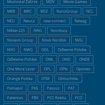
Mostostal Zabrze
MOV
Movie Games
MRB
MRC
MSZ
NanoGroup
NCL
NEU
Neuca
new connect
Newag
Nikkei 225
NNG
Noctiluca
Novavis Group
Novo Nordisk
NVG
NVO
NWG
ODL
Odleenie Polskie
Odlewnie Polskie
OML
OND
ONDE
One More Lever
OPL
OPN
Oponeo
Orange Polska
OTM
Otmuchów,
Pamapol
PAS
Passus
PAT
Patentus
PBX
PCC Rokita
PCO