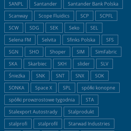
SANPL
Santander
Santander Bank Polska
Scanway
Scope Fluidics
SCP
SCPFL
SCW
SDG
SEK
Seko
SEL
Selena FM
Selvita
Sfinks Polska
SFS
SGN
SHO
Shoper
SIM
SimFabric
SKA
Skarbiec
SKH
slider
SLV
Śnieżka
SNK
SNT
SNX
SOK
SONKA
Space X
SPL
spółki konopne
spółki prowzrostowe tygodnia
STA
Stalexport Autostrady
Stalprodukt
stalprofi
stalprofil
Starwad Industries