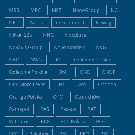
MRB
MRC
MSZ
NanoGroup
NCL
NEU
Neuca
new connect
Newag
Nikkei 225
NNG
Noctiluca
Novavis Group
Novo Nordisk
NVG
NVO
NWG
ODL
Odleenie Polskie
Odlewnie Polskie
OML
OND
ONDE
One More Lever
OPL
OPN
Oponeo
Orange Polska
OTM
Otmuchów,
Pamapol
PAS
Passus
PAT
Patentus
PBX
PCC Rokita
PCO
PCR
Pekabex
PEN
PEO
PEP