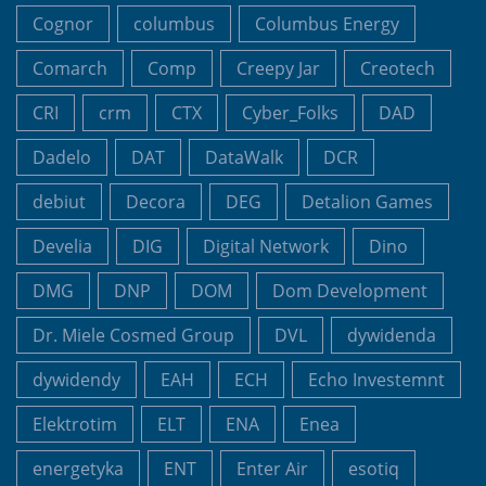
Cognor
columbus
Columbus Energy
Comarch
Comp
Creepy Jar
Creotech
CRI
crm
CTX
Cyber_Folks
DAD
Dadelo
DAT
DataWalk
DCR
debiut
Decora
DEG
Detalion Games
Develia
DIG
Digital Network
Dino
DMG
DNP
DOM
Dom Development
Dr. Miele Cosmed Group
DVL
dywidenda
dywidendy
EAH
ECH
Echo Investemnt
Elektrotim
ELT
ENA
Enea
energetyka
ENT
Enter Air
esotiq