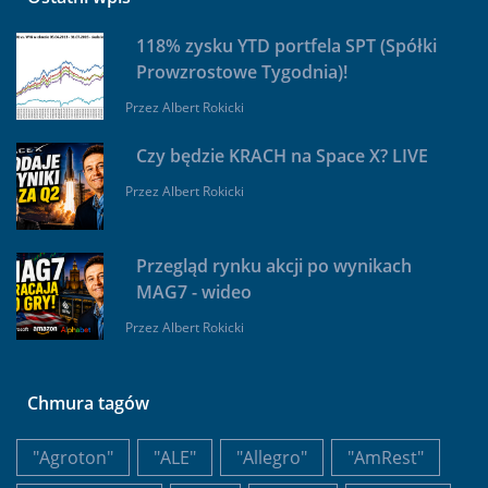
118% zysku YTD portfela SPT (Spółki
Prowzrostowe Tygodnia)!
Przez
Albert Rokicki
Czy będzie KRACH na Space X? LIVE
Przez
Albert Rokicki
Przegląd rynku akcji po wynikach
MAG7 - wideo
Przez
Albert Rokicki
Chmura tagów
"Agroton"
"ALE"
"Allegro"
"AmRest"