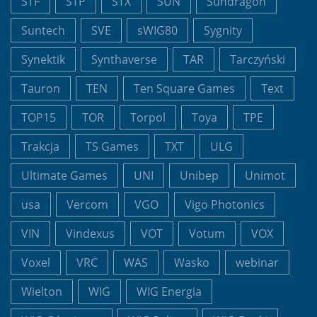
STF
STP
STX
SUN
Sundragon
Suntech
SVE
sWIG80
Sygnity
Synektik
Synthaverse
TAR
Tarczyński
Tauron
TEN
Ten Square Games
Text
TOP15
TOR
Torpol
Toya
TPE
Trakcja
TS Games
TXT
ULG
Ultimate Games
UNI
Unibep
Unimot
usa
Vercom
VGO
Vigo Photonics
VIN
Vindexus
VOT
Votum
VOX
Voxel
VRC
WAS
Wasko
webinar
Wielton
WIG
WIG Energia