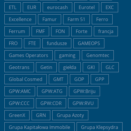
ETL
EUR
eurocash
Eurotel
EXC
Excellence
Famur
Farm 51
Ferro
Ferrum
FMF
FON
Forte
francja
FRO
FTE
fundusze
GAMEOPS
Games Operators
gaming
Genomtec
Geotrans
Getin
giełda
GKI
GLC
Global Cosmed
GMT
GOP
GPP
GPW:AMC
GPW:ATG
GPW:Briju
GPW:CCC
GPW:CDR
GPW:RVU
GreenX
GRN
Grupa Azoty
Grupa Kapitałowa Immobile
Grupa Klepsydra