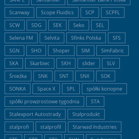
Scanway
Scope Fluidics
SCP
SCPFL
SCW
SDG
SEK
Seko
SEL
Selena FM
Selvita
Sfinks Polska
SFS
SGN
SHO
Shoper
SIM
SimFabric
SKA
Skarbiec
SKH
slider
SLV
Śnieżka
SNK
SNT
SNX
SOK
SONKA
Space X
SPL
spółki konopne
spółki prowzrostowe tygodnia
STA
Stalexport Autostrady
Stalprodukt
stalprofi
stalprofil
Starwad Industries