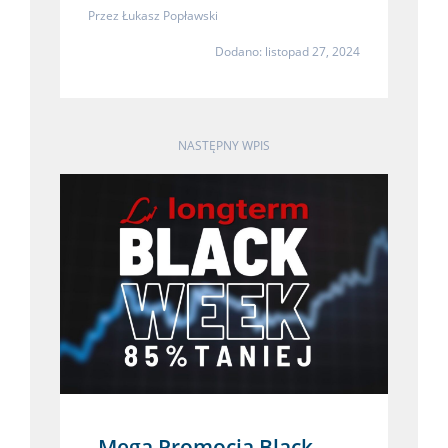
Przez
Łukasz Popławski
Dodano: listopad 27, 2024
NASTĘPNY WPIS
Mega Promocja Black