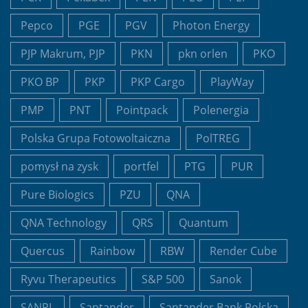
Pepco
PGE
PGV
Photon Energy
PJP Makrum, PJP
PKN
pkn orlen
PKO
PKO BP
PKP
PKP Cargo
PlayWay
PMP
PNT
Pointpack
Polenergia
Polska Grupa Fotowoltaiczna
PolTREG
pomysł na zysk
portfel
PTG
PUR
Pure Biologics
PZU
QNA
QNA Technology
QRS
Quantum
Quercus
Rainbow
RBW
Render Cube
Ryvu Therapeutics
S&P 500
Sanok
SANPL
Santander
Santander Bank Polska