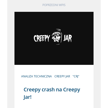
POPRZEDNI WPIS
ANALIZA TECHNICZNA
CREEPY JAR
"CRJ"
Creepy crash na Creepy
Jar!