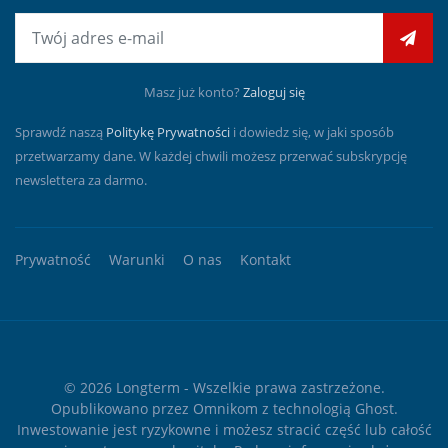
E-mail
Masz już konto?
Zaloguj się
Sprawdź naszą
Politykę Prywatności
i dowiedz się, w jaki sposób
przetwarzamy dane. W każdej chwili możesz przerwać subskrypcję
newslettera za darmo.
Prywatność
Warunki
O nas
Kontakt
© 2026
Longterm
- Wszelkie prawa zastrzeżone.
Opublikowano przez
Omnikom
z technologią
Ghost
.
Inwestowanie jest ryzykowne i możesz stracić część lub całość