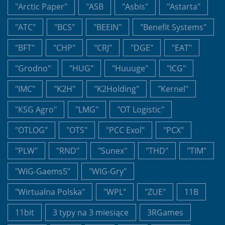
"Arctic Paper"
"ASB
"Asbis"
"Astarta"
"ATC"
"BCS"
"BEEIN"
"Benefit Systems"
"BFT"
"CHP"
"CRJ"
"DGE"
"EAT"
"Grodno"
"HUG"
"Huuuge"
"ICG"
"IMC"
"K2H"
"K2Holding"
"Kernel"
"KSG Agro"
"LMG"
"OT Logistic"
"OTLOG"
"OTS"
"PCC Exol"
"PCX"
"PLW"
"RND"
"Sunex"
"THD"
"TIM"
"WIG-Gaems5"
"WIG-Gry"
"Wirtualna Polska"
"WPL"
"ZUE"
11B
11bit
3 typy na 3 miesiące
3RGames