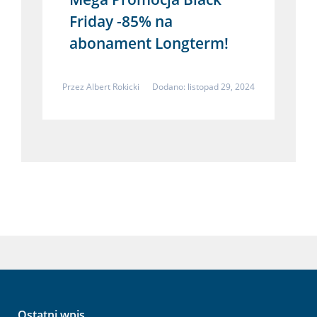
Friday -85% na
abonament Longterm!
Przez
Albert Rokicki
Dodano: listopad 29, 2024
Ostatni wpis