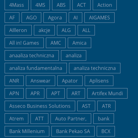
4Mass
4MS
ABS
ACT
Action
AF
AGO
Agora
AI
AIGAMES
AIlleron
akcje
ALG
ALL
All in! Games
AMC
Amica
anaaliza techniczna
analiza
analiza fundamentalna
analiza techniczna
ANR
Answear
Apator
Aplisens
APN
APR
APT
ART
Artifex Mundi
Asseco Business Solutions
AST
ATR
Atrem
ATT
Auto Partner,
bank
Bank Millenium
Bank Pekao SA
BCX