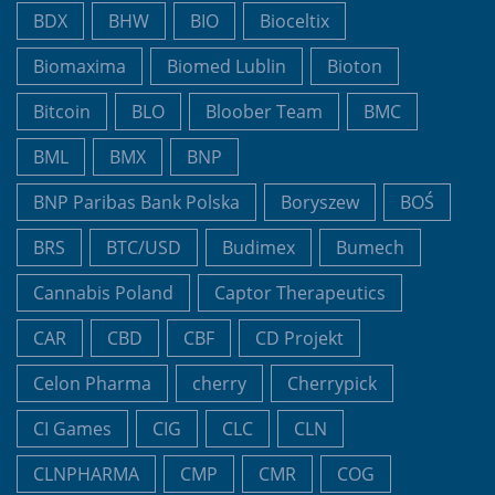
BDX
BHW
BIO
Bioceltix
Biomaxima
Biomed Lublin
Bioton
Bitcoin
BLO
Bloober Team
BMC
BML
BMX
BNP
BNP Paribas Bank Polska
Boryszew
BOŚ
BRS
BTC/USD
Budimex
Bumech
Cannabis Poland
Captor Therapeutics
CAR
CBD
CBF
CD Projekt
Celon Pharma
cherry
Cherrypick
CI Games
CIG
CLC
CLN
CLNPHARMA
CMP
CMR
COG