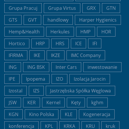
Grupa Pracuj
Grupa Virtus
GRX
GTN
GTS
GVT
handlowy
Harper Hygienics
Hemp&Health
Herkules
HMP
HOR
Hortico
HRP
HRS
ICE
IFI
IFIRMA
IKE
IKZE
IMC Company
ING
ING BSK
Inter Cars
inwestowanie
IPE
Ipopema
IZO
Izolacja Jarocin
Izostal
IZS
Jastrzębska Spółka Węglowa
JSW
KER
Kernel
Kęty
kghm
KGN
Kino Polska
KLE
Kogeneracja
konferencja
KPL
KRKA
KRU
kruk