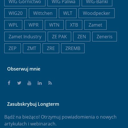
WIG Górnictwo
WIG Paliwa
WIG-Banki
WIG20
Wittchen
WLT
Woodpecker
WPL
WPR
WTN
XTB
Zamet
Zamet Industry
ZE PAK
ZEN
Zeneris
ZEP
ZMT
ZRE
ZREMB
Obserwuj mnie
Zasubskrybuj Longterm
Bądź na bieżąco! Otrzymuj powiadomienia o nowych
artykułach i webinarach.