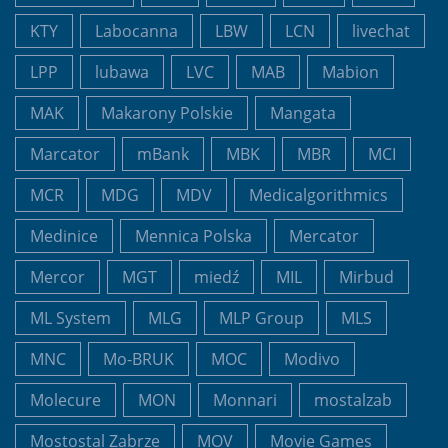
KTY
Labocanna
LBW
LCN
livechat
LPP
lubawa
LVC
MAB
Mabion
MAK
Makarony Polskie
Mangata
Marcator
mBank
MBK
MBR
MCI
MCR
MDG
MDV
Medicalgorithmics
Medinice
Mennica Polska
Mercator
Mercor
MGT
miedź
MIL
Mirbud
ML System
MLG
MLP Group
MLS
MNC
Mo-BRUK
MOC
Modivo
Molecure
MON
Monnari
mostalzab
Mostostal Zabrze
MOV
Movie Games