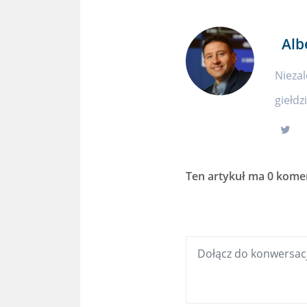
Alb
Niezal
giełdz
Ten artykuł ma
0 kome