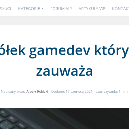
SŁUGI
KATEGORIE
FORUM VIP
ARTYKUŁY VIP
KONTAK
ółek gamedev który
zauważa
Napisany przez
Albert Rokicki
Dodano: 17 czerwca 2021
- czas czytania: 1 min.