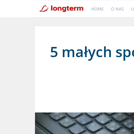
HOME
O NAS
U
5 małych sp