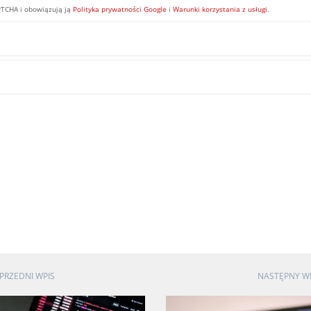
PTCHA i obowiązują ją
Polityka prywatności Google
i
Warunki korzystania z usługi
.
PRZEDNI WPIS
NASTĘPNY W