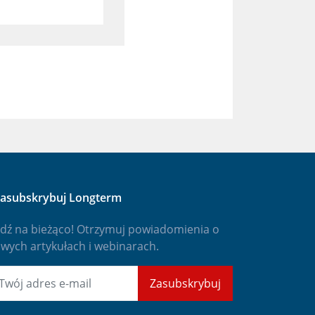
asubskrybuj Longterm
dź na bieżąco! Otrzymuj powiadomienia o
wych artykułach i webinarach.
mail
Zasubskrybuj