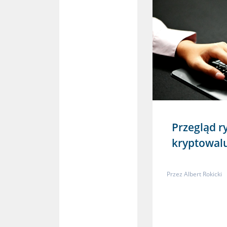
Przegląd ry
kryptowalu
Przez
Albert Rokicki