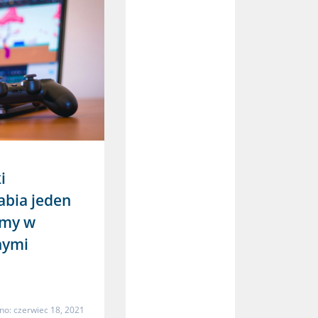
i
abia jeden
rmy w
nymi
o: czerwiec 18, 2021