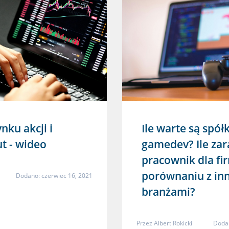
nku akcji i
Ile warte są spółk
t - wideo
gamedev? Ile zar
pracownik dla fi
porównaniu z in
Dodano: czerwiec 16, 2021
branżami?
Przez
Albert Rokicki
Dodan