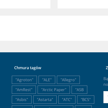
Chmura tagów
Z
Bą
"Agroton"
"ALE"
"Allegro"
no
"AmRest"
"Arctic Paper"
"ASB
E-
"Asbis"
"Astarta"
"ATC"
"BCS"