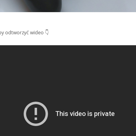
aby odtworzyć wideo 👇