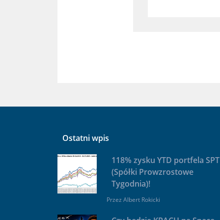
Ostatni wpis
118% zysku YTD portfela SPT
(Spółki Prowzrostowe
Tygodnia)!
Przez
Albert Rokicki