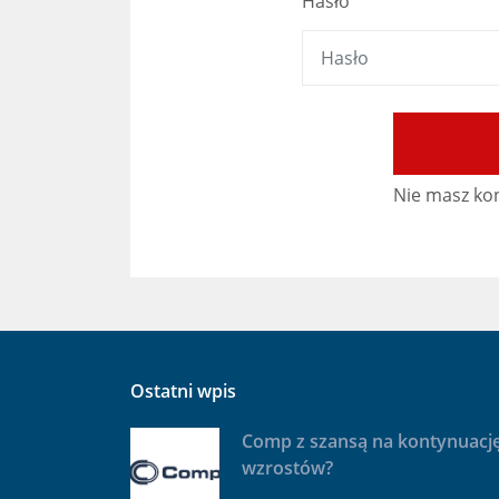
Hasło
Nie masz ko
Ostatni wpis
Comp z szansą na kontynuacj
wzrostów?