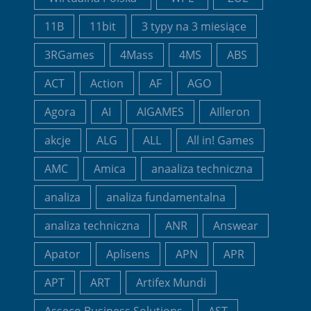
11B
11bit
3 typy na 3 miesiące
3RGames
4Mass
4MS
ABS
ACT
Action
AF
AGO
Agora
AI
AIGAMES
AIlleron
akcje
ALG
ALL
All in! Games
AMC
Amica
anaaliza techniczna
analiza
analiza fundamentalna
analiza techniczna
ANR
Answear
Apator
Aplisens
APN
APR
APT
ART
Artifex Mundi