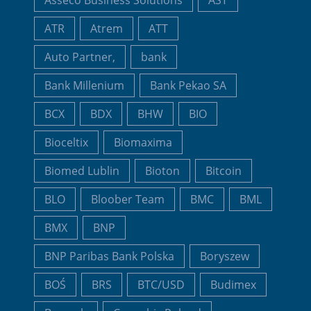
Asseco Business Solutions
AST
ATR
Atrem
ATT
Auto Partner,
bank
Bank Millenium
Bank Pekao SA
BCX
BDX
BHW
BIO
Bioceltix
Biomaxima
Biomed Lublin
Bioton
Bitcoin
BLO
Bloober Team
BMC
BML
BMX
BNP
BNP Paribas Bank Polska
Boryszew
BOŚ
BRS
BTC/USD
Budimex