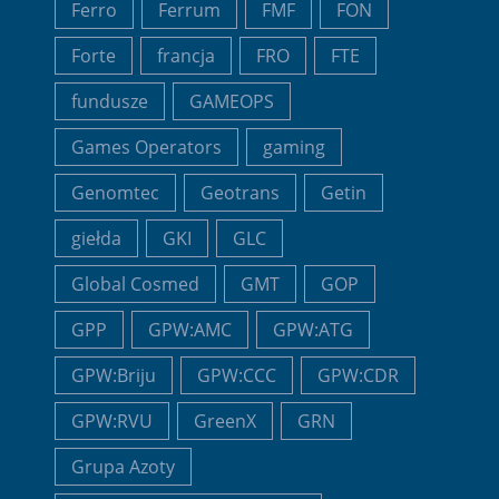
Ferro
Ferrum
FMF
FON
Forte
francja
FRO
FTE
fundusze
GAMEOPS
Games Operators
gaming
Genomtec
Geotrans
Getin
giełda
GKI
GLC
Global Cosmed
GMT
GOP
GPP
GPW:AMC
GPW:ATG
GPW:Briju
GPW:CCC
GPW:CDR
GPW:RVU
GreenX
GRN
Grupa Azoty