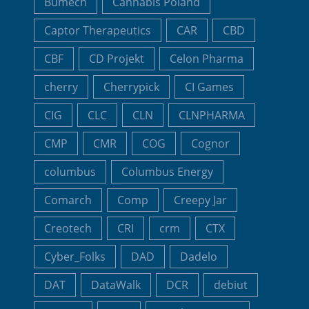
Bumech
Cannabis Poland
Captor Therapeutics
CAR
CBD
CBF
CD Projekt
Celon Pharma
cherry
Cherrypick
CI Games
CIG
CLC
CLN
CLNPHARMA
CMP
CMR
COG
Cognor
columbus
Columbus Energy
Comarch
Comp
Creepy Jar
Creotech
CRI
crm
CTX
Cyber_Folks
DAD
Dadelo
DAT
DataWalk
DCR
debiut