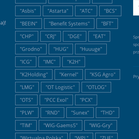
E-
"Asbis"
"Astarta"
"ATC"
"BCS"
a)!
"BEEIN"
"Benefit Systems"
"BFT"
"CHP"
"CRJ"
"DGE"
"EAT"
Sp
sp
"Grodno"
"HUG"
"Huuuge"
prz
"ICG"
"IMC"
"K2H"
"K2Holding"
"Kernel"
"KSG Agro"
Pr
"LMG"
"OT Logistic"
"OTLOG"
"OTS"
"PCC Exol"
"PCX"
"PLW"
"RND"
"Sunex"
"THD"
"TIM"
"WIG-Gaems5"
"WIG-Gry"
"Wirtualna Polska"
"WPL"
"ZUE"