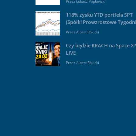
Przez
Łukasz Popławski
118% zysku YTD portfela SPT
(Spółki Prowzrostowe Tygodni
Przez
Albert Rokicki
Czy będzie KRACH na Space X?
LIVE
Przez
Albert Rokicki