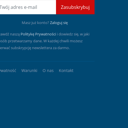
mail
Zasubskrybuj
Masz już konto?
Zaloguj się
rawdź naszą
Politykę Prywatności
i dowiedz się, w jaki
osób przetwarzamy dane. W każdej chwili możesz
erwać subskrypcję newslettera za darmo.
ywatność
Warunki
O nas
Kontakt