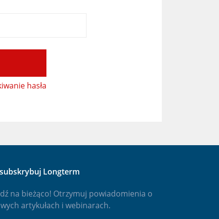
iwanie hasła
subskrybuj Longterm
dź na bieżąco! Otrzymuj powiadomienia o
wych artykułach i webinarach.