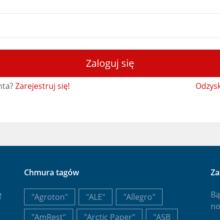
Zaloguj się
nta?
Zarejestruj się!
Odzysk
Chmura tagów
Za
ę
Bą
"Agroton"
"ALE"
"Allegro"
no
"AmRest"
"Arctic Paper"
"ASB