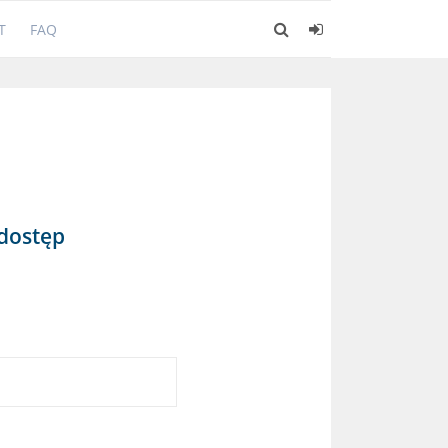
T
FAQ
 dostęp