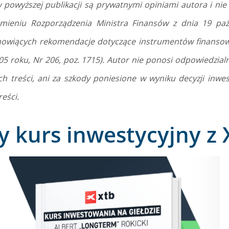
 powyższej publikacji są prywatnymi opiniami autora i ni
umieniu Rozporządzenia Ministra Finansów z dnia 19 paź
anowiących rekomendacje dotyczące instrumentów finansow
05 roku, Nr 206, poz. 1715). Autor nie ponosi odpowiedzialn
ch treści, ani za szkody poniesione w wyniku decyzji inwe
eści.
 kurs inwestycyjny z 