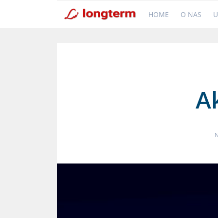
HOME
O NAS
U
Ak
N