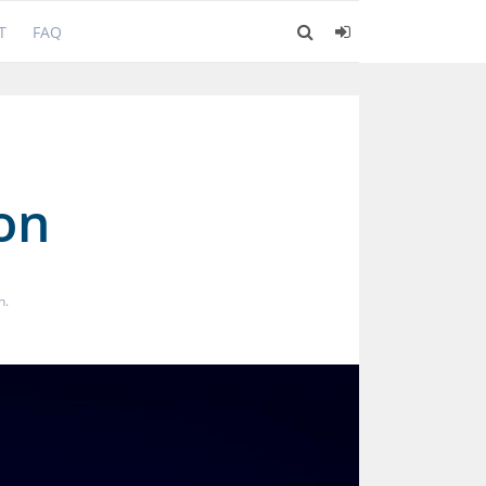
T
FAQ
ron
n.