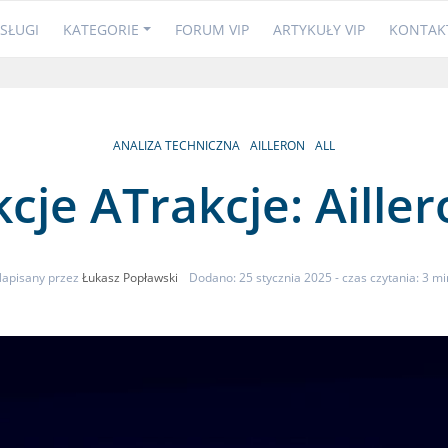
SŁUGI
KATEGORIE
FORUM VIP
ARTYKUŁY VIP
KONTAK
ANALIZA TECHNICZNA
AILLERON
ALL
cje ATrakcje: Aille
apisany przez
Łukasz Popławski
Dodano: 25 stycznia 2025
- czas czytania: 3 mi