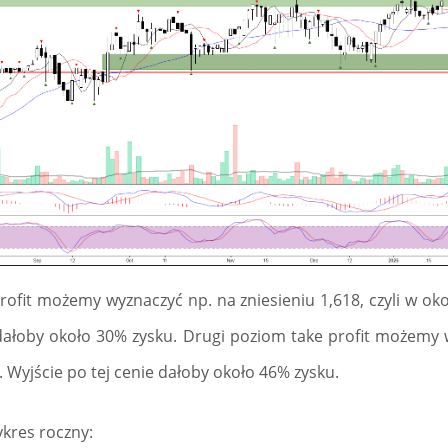
ofit możemy wyznaczyć np. na zniesieniu 1,618, czyli w oko
dałoby około 30% zysku. Drugi poziom take profit możemy 
zł. Wyjście po tej cenie dałoby około 46% zysku.
ykres roczny: