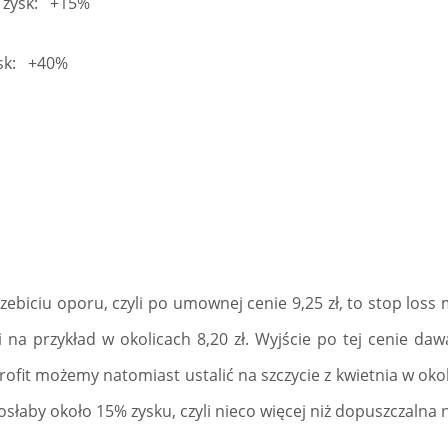
, zysk: +15%
zysk: +40%
rzebiciu oporu, czyli po umownej cenie 9,25 zł, to stop los
li na przykład w okolicach 8,20 zł. Wyjście po tej cenie da
ofit możemy natomiast ustalić na szczycie z kwietnia w okol
iosłaby około 15% zysku, czyli nieco więcej niż dopuszczalna na