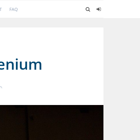
T
FAQ
lenium
n.