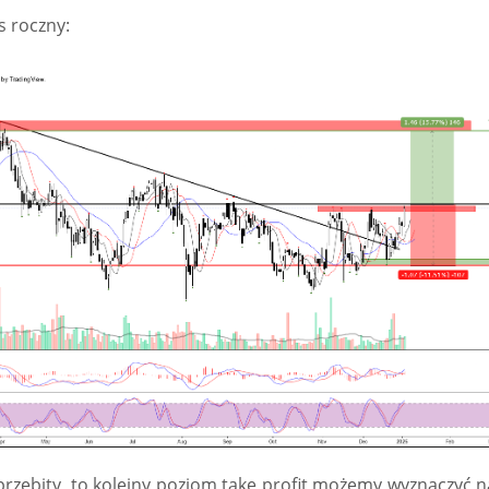
s roczny:
 przebity, to kolejny poziom take profit możemy wyznaczyć n