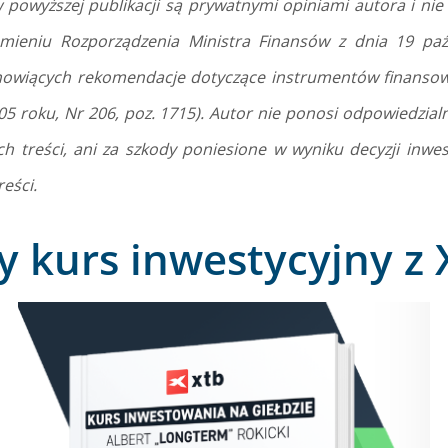
 powyższej publikacji są prywatnymi opiniami autora i ni
umieniu Rozporządzenia Ministra Finansów z dnia 19 paź
anowiących rekomendacje dotyczące instrumentów finansow
05 roku, Nr 206, poz. 1715). Autor nie ponosi odpowiedzialn
ch treści, ani za szkody poniesione w wyniku decyzji inwe
eści.
 kurs inwestycyjny z 