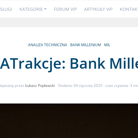
SŁUGI
KATEGORIE
FORUM VIP
ARTYKUŁY VIP
KONTAK
ANALIZA TECHNICZNA
BANK MILLENIUM
MIL
 ATrakcje: Bank Mil
apisany przez
Łukasz Popławski
Dodano: 04 stycznia 2025
- czas czytania: 3 mi