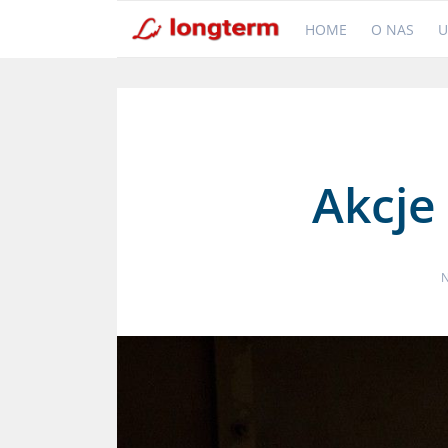
HOME
O NAS
U
Akcje
N