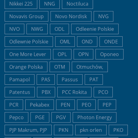
Nikkei 225
NNG
Noctiluca
Novavis Group
Novo Nordisk
NVG
NVO
NWG
ODL
Odleenie Polskie
Odlewnie Polskie
OML
OND
ONDE
One More Lever
OPL
OPN
Oponeo
Orange Polska
OTM
Otmuchów,
Pamapol
PAS
Passus
PAT
Patentus
PBX
PCC Rokita
PCO
PCR
Pekabex
PEN
PEO
PEP
Pepco
PGE
PGV
Photon Energy
PJP Makrum, PJP
PKN
pkn orlen
PKO