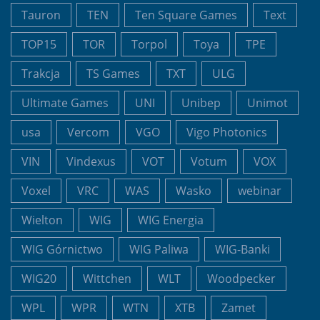
Tauron
TEN
Ten Square Games
Text
TOP15
TOR
Torpol
Toya
TPE
Trakcja
TS Games
TXT
ULG
Ultimate Games
UNI
Unibep
Unimot
usa
Vercom
VGO
Vigo Photonics
VIN
Vindexus
VOT
Votum
VOX
Voxel
VRC
WAS
Wasko
webinar
Wielton
WIG
WIG Energia
WIG Górnictwo
WIG Paliwa
WIG-Banki
WIG20
Wittchen
WLT
Woodpecker
WPL
WPR
WTN
XTB
Zamet