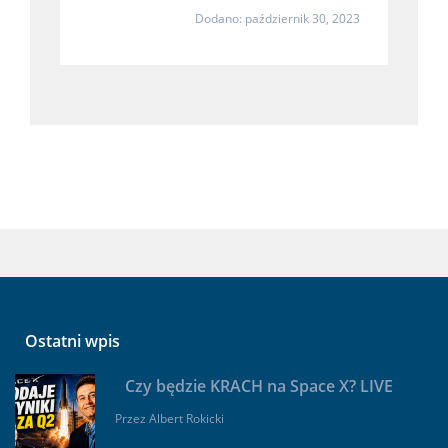
Dodano: październik 30, 2023
Ostatni wpis
Czy będzie KRACH na Space X? LIVE
Przez
Albert Rokicki