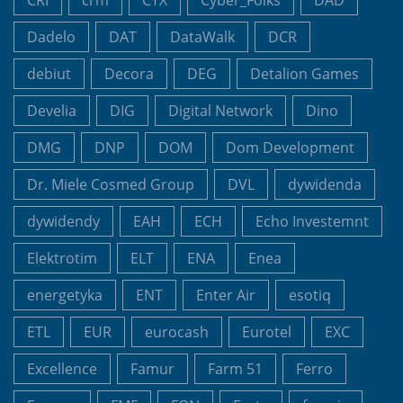
Dadelo
DAT
DataWalk
DCR
debiut
Decora
DEG
Detalion Games
Develia
DIG
Digital Network
Dino
DMG
DNP
DOM
Dom Development
Dr. Miele Cosmed Group
DVL
dywidenda
dywidendy
EAH
ECH
Echo Investemnt
Elektrotim
ELT
ENA
Enea
energetyka
ENT
Enter Air
esotiq
ETL
EUR
eurocash
Eurotel
EXC
Excellence
Famur
Farm 51
Ferro