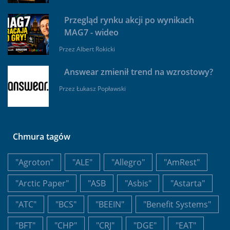
Przegląd rynku akcji po wynikach
MAG7 - wideo
Przez
Albert Rokicki
Answear zmienił trend na wzrostowy?
Przez
Łukasz Popławski
Chmura tagów
"Agroton"
"ALE"
"Allegro"
"AmRest"
"Arctic Paper"
"ASB
"Asbis"
"Astarta"
"ATC"
"BCS"
"BEEIN"
"Benefit Systems"
"BFT"
"CHP"
"CRJ"
"DGE"
"EAT"