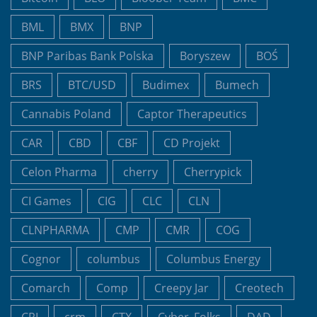
BML
BMX
BNP
BNP Paribas Bank Polska
Boryszew
BOŚ
BRS
BTC/USD
Budimex
Bumech
Cannabis Poland
Captor Therapeutics
CAR
CBD
CBF
CD Projekt
Celon Pharma
cherry
Cherrypick
CI Games
CIG
CLC
CLN
CLNPHARMA
CMP
CMR
COG
Cognor
columbus
Columbus Energy
Comarch
Comp
Creepy Jar
Creotech
CRI
crm
CTX
Cyber_Folks
DAD