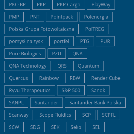
PKO BP
PKP
PKP Cargo
PlayWay
PMP
PNT
Pointpack
Polenergia
Polska Grupa Fotowoltaiczna
PolTREG
pomysł na zysk
portfel
PTG
PUR
Pure Biologics
PZU
QNA
QNA Technology
QRS
Quantum
Quercus
Rainbow
RBW
Render Cube
Ryvu Therapeutics
S&P 500
Sanok
SANPL
Santander
Santander Bank Polska
Scanway
Scope Fluidics
SCP
SCPFL
SCW
SDG
SEK
Seko
SEL