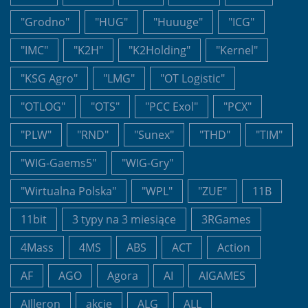
"Grodno"
"HUG"
"Huuuge"
"ICG"
"IMC"
"K2H"
"K2Holding"
"Kernel"
"KSG Agro"
"LMG"
"OT Logistic"
"OTLOG"
"OTS"
"PCC Exol"
"PCX"
"PLW"
"RND"
"Sunex"
"THD"
"TIM"
"WIG-Gaems5"
"WIG-Gry"
"Wirtualna Polska"
"WPL"
"ZUE"
11B
11bit
3 typy na 3 miesiące
3RGames
4Mass
4MS
ABS
ACT
Action
AF
AGO
Agora
AI
AIGAMES
AIlleron
akcje
ALG
ALL