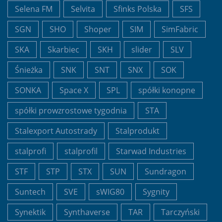
Selena FM
Selvita
Sfinks Polska
SFS
SGN
SHO
Shoper
SIM
SimFabric
SKA
Skarbiec
SKH
slider
SLV
Śnieżka
SNK
SNT
SNX
SOK
SONKA
Space X
SPL
spółki konopne
spółki prowzrostowe tygodnia
STA
Stalexport Autostrady
Stalprodukt
stalprofi
stalprofil
Starwad Industries
STF
STP
STX
SUN
Sundragon
Suntech
SVE
sWIG80
Sygnity
Synektik
Synthaverse
TAR
Tarczyński