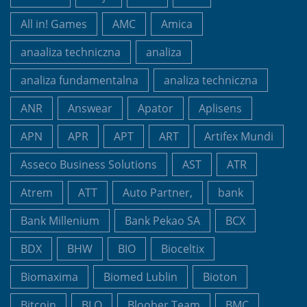
All in! Games
AMC
Amica
anaaliza techniczna
analiza
analiza fundamentalna
analiza techniczna
ANR
Answear
Apator
Aplisens
APN
APR
APT
ART
Artifex Mundi
Asseco Business Solutions
AST
ATR
Atrem
ATT
Auto Partner,
bank
Bank Millenium
Bank Pekao SA
BCX
BDX
BHW
BIO
Bioceltix
Biomaxima
Biomed Lublin
Bioton
Bitcoin
BLO
Bloober Team
BMC