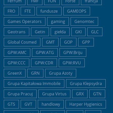
Ferrum
FMF
FON
Forte
francja
FRO
FTE
fundusze
GAMEOPS
Games Operators
gaming
Genomtec
Geotrans
Getin
giełda
GKI
GLC
Global Cosmed
GMT
GOP
GPP
GPW:AMC
GPW:ATG
GPW:Briju
GPW:CCC
GPW:CDR
GPW:RVU
GreenX
GRN
Grupa Azoty
Grupa Kapitałowa Immobile
Grupa Klepsydra
Grupa Pracuj
Grupa Virtus
GRX
GTN
GTS
GVT
handlowy
Harper Hygienics