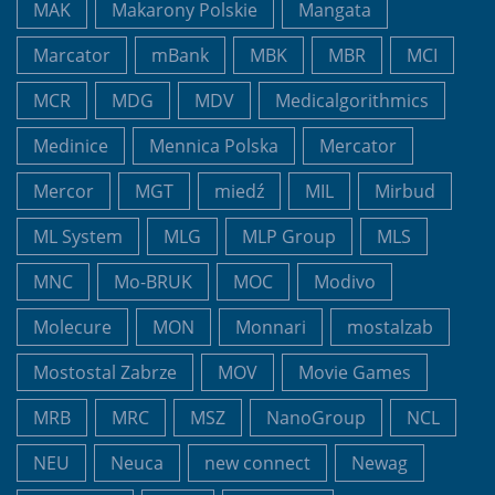
MAK
Makarony Polskie
Mangata
Marcator
mBank
MBK
MBR
MCI
MCR
MDG
MDV
Medicalgorithmics
Medinice
Mennica Polska
Mercator
Mercor
MGT
miedź
MIL
Mirbud
ML System
MLG
MLP Group
MLS
MNC
Mo-BRUK
MOC
Modivo
Molecure
MON
Monnari
mostalzab
Mostostal Zabrze
MOV
Movie Games
MRB
MRC
MSZ
NanoGroup
NCL
NEU
Neuca
new connect
Newag