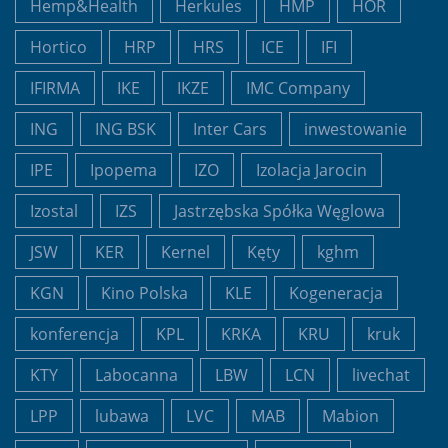
Hemp&Health
Herkules
HMP
HOR
Hortico
HRP
HRS
ICE
IFI
IFIRMA
IKE
IKZE
IMC Company
ING
ING BSK
Inter Cars
inwestowanie
IPE
Ipopema
IZO
Izolacja Jarocin
Izostal
IZS
Jastrzębska Spółka Węglowa
JSW
KER
Kernel
Kęty
kghm
KGN
Kino Polska
KLE
Kogeneracja
konferencja
KPL
KRKA
KRU
kruk
KTY
Labocanna
LBW
LCN
livechat
LPP
lubawa
LVC
MAB
Mabion