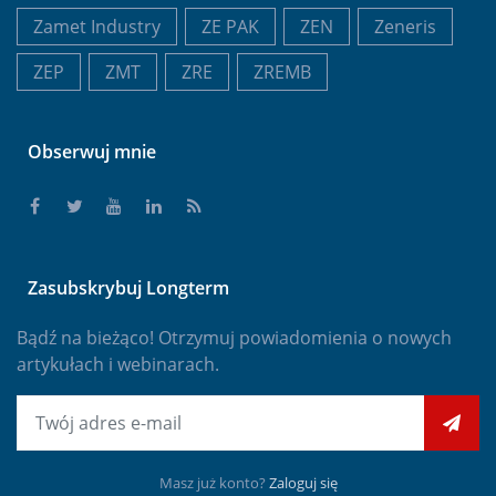
Zamet Industry
ZE PAK
ZEN
Zeneris
ZEP
ZMT
ZRE
ZREMB
Obserwuj mnie
Zasubskrybuj Longterm
Bądź na bieżąco! Otrzymuj powiadomienia o nowych
artykułach i webinarach.
E-mail
Masz już konto?
Zaloguj się