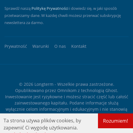
Sprawdź naszą
Politykę Prywatności
i dowiedz się, w jaki sposób
przetwarzamy dane. W każdej chwili możesz przerwać subskrypcję
newslettera za darmo.
Prywatność
Warunki
O nas
Kontakt
© 2026
Longterm
- Wszelkie prawa zastrzeżone.
Opublikowano przez
Omnikom
z technologią
Ghost
.
Inwestowanie jest ryzykowne i możesz stracić część lub całość
zainwestowanego kapitału. Podane informacje służą
wyłącznie celom informacyjnym i edukacyjnym i nie stanowią
żadnego rodzaju porady finansowej ani rekomendacji
Ta strona używa plików cookies, by
Rozumiem!
inwestycyjnej.
zapewnić Ci wygodę użytkowania.