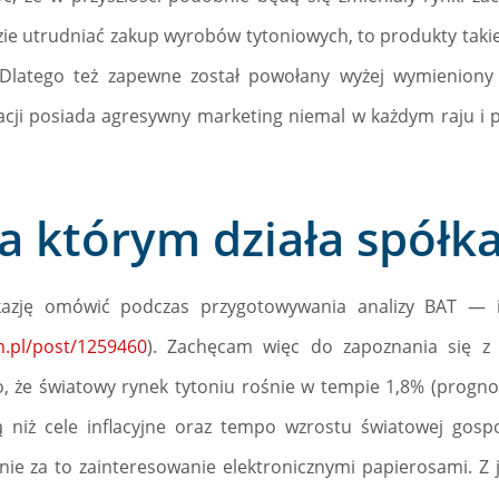
zie utrudniać zakup wyrobów tytoniowych, to produkty takie
 Dlatego też zapewne został powołany wyżej wymieniony 
acji posiada agresywny marketing niemal w każdym raju i
a którym działa spółk
zję omówić podczas przygotowywania analizy BAT — in
m.pl/post/1259460
). Zachęcam więc do zapoznania się z
, że światowy rynek tytoniu rośnie w tempie 1,8% (progn
ą niż cele inflacyjne oraz tempo wzrostu światowej gosp
ie za to zainteresowanie elektronicznymi papierosami. Z