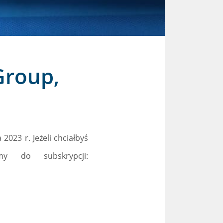
Group,
023 r. Jeżeli chciałbyś
y do subskrypcji: