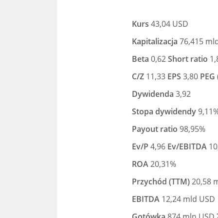
Kurs
43,04 USD
Kapitalizacja
76,415 ml
Beta
0,62
Short ratio
1,
C/Z
11,33
EPS
3,80
PEG (
Dywidenda
3,92
Stopa dywidendy
9,11
Payout ratio
98,95%
Ev/P
4,96
Ev/EBITDA
10
ROA
20,31%
Przychód (TTM)
20,58 
EBITDA
12,24 mld USD
Gotówka
874 mln USD