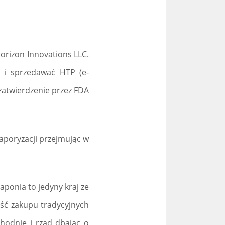
Horizon Innovations LLC.
 i sprzedawać HTP (e-
zatwierdzenie przez FDA
aporyzacji przejmując w
ponia to jedyny kraj ze
ość zakupu tradycyjnych
chodnie i rząd dbając o