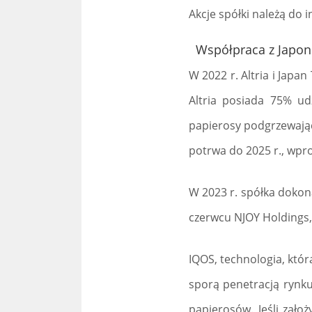
Akcje spółki należą do 
Współpraca z Japon
W 2022 r. Altria i Japa
Altria posiada 75% u
papierosy podgrzewając
potrwa do 2025 r., wpr
W 2023 r. spółka dokon
czerwcu NJOY Holdings, 
IQOS, technologia, któ
sporą penetracją rynku
papierosów. Jeśli zało