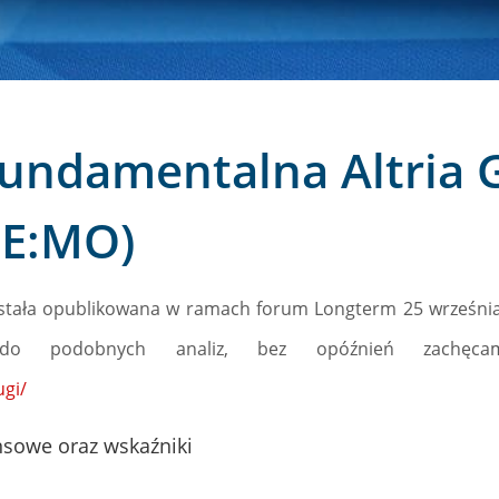
fundamentalna Altria 
SE:MO)
ostała opublikowana w ramach forum Longterm 25 września 2
do podobnych analiz, bez opóźnień zachęcam
ugi/
sowe oraz wskaźniki