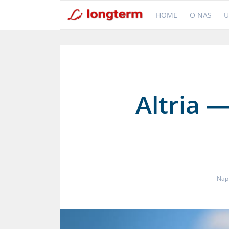
HOME
O NAS
U
Altria 
Nap