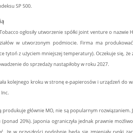
indeksu SP 500.
ią
n Tobacco ogłosiły utworzenie spółki joint venture o nazwie 
działów w utworzonym podmiocie. Firma ma produkować
e tytoń z użyciem mniejszej temperatury). Oczekuje się, że 
owadzenie do sprzedaży nastąpiłoby w roku 2027.
ała kolejnego kroku w stronę e-papierosów i urządzeń do w
Inc.
rą produkuje głównie MO, nie są popularnym rozwiązaniem. Ja
 (ponad 20%). Japonia ograniczyła jednak prawnie możliw
żyć, że w przyszłości podobnie będą się zmieniały rynki za