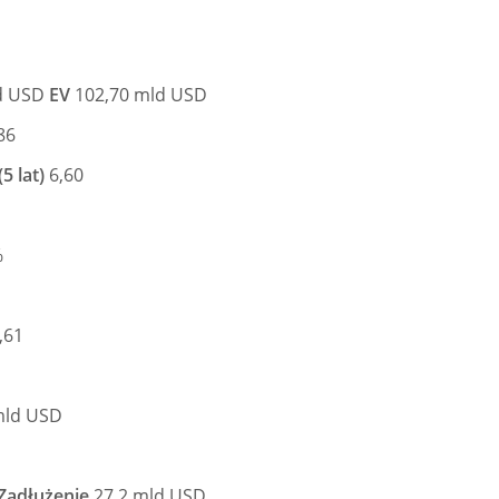
d USD
EV
102,70 mld USD
86
5 lat)
6,60
%
,61
mld USD
Zadłużenie
27.2 mld USD