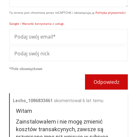
Ta strona jest chroniona przez reCAPTCHA i obowiązują ją
Polityka prywatności
Google
i
Warunki korzystania z usługi
.
*Pole obowiązkowe
Odpowiedz
Lecho_1086833461
skomentował 6 lat temu
Witam
Zainstalowałem i nie mogę zmienić
kosztów transakcynych, zawsze są
przypisane inne niż wpisuje w rubryce