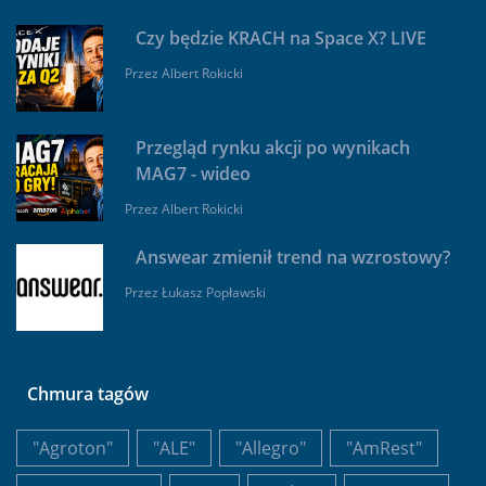
Czy będzie KRACH na Space X? LIVE
Przez
Albert Rokicki
Przegląd rynku akcji po wynikach
MAG7 - wideo
Przez
Albert Rokicki
Answear zmienił trend na wzrostowy?
Przez
Łukasz Popławski
Chmura tagów
"Agroton"
"ALE"
"Allegro"
"AmRest"