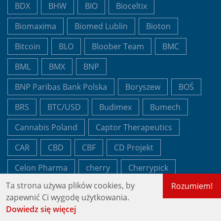
BDX
BHW
BIO
Bioceltix
Biomaxima
Biomed Lublin
Bioton
Bitcoin
BLO
Bloober Team
BMC
BML
BMX
BNP
BNP Paribas Bank Polska
Boryszew
BOŚ
BRS
BTC/USD
Budimex
Bumech
Cannabis Poland
Captor Therapeutics
CAR
CBD
CBF
CD Projekt
Celon Pharma
cherry
Cherrypick
Ta strona używa plików cookies, by
Rozumiem!
CI Games
CIG
CLC
CLN
zapewnić Ci wygodę użytkowania.
CLNPHARMA
CMP
CMR
COG
Dowiedz się więcej