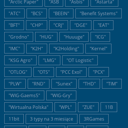
"Arctic Paper"
"ASB
"Asbis"
"Astarta"
"ATC"
"BCS"
"BEEIN"
"Benefit Systems"
"BFT"
"CHP"
"CRJ"
"DGE"
"EAT"
"Grodno"
"HUG"
"Huuuge"
"ICG"
"IMC"
"K2H"
"K2Holding"
"Kernel"
"KSG Agro"
"LMG"
"OT Logistic"
"OTLOG"
"OTS"
"PCC Exol"
"PCX"
"PLW"
"RND"
"Sunex"
"THD"
"TIM"
"WIG-Gaems5"
"WIG-Gry"
"Wirtualna Polska"
"WPL"
"ZUE"
11B
11bit
3 typy na 3 miesiące
3RGames