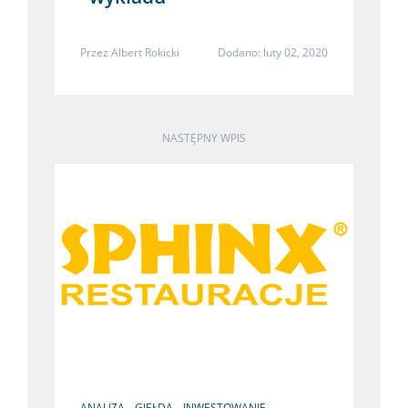
Przez
Albert Rokicki
Dodano: luty 02, 2020
NASTĘPNY WPIS
ANALIZA
GIEŁDA
INWESTOWANIE