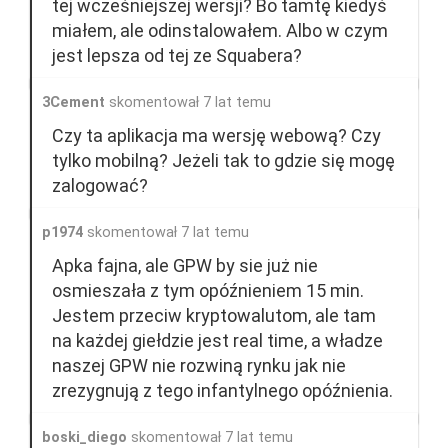
tej wcześniejszej wersji? Bo tamtę kiedyś
miałem, ale odinstalowałem. Albo w czym
jest lepsza od tej ze Squabera?
3Cement
skomentował 7 lat temu
Czy ta aplikacja ma wersję webową? Czy
tylko mobilną? Jeżeli tak to gdzie się mogę
zalogować?
p1974
skomentował 7 lat temu
Apka fajna, ale GPW by sie już nie
osmieszała z tym opóźnieniem 15 min.
Jestem przeciw kryptowalutom, ale tam
na każdej giełdzie jest real time, a władze
naszej GPW nie rozwiną rynku jak nie
zrezygnują z tego infantylnego opóźnienia.
boski_diego
skomentował 7 lat temu