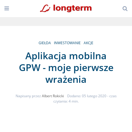
GIEŁDA
INWESTOWANIE
AKCJE
Aplikacja mobilna
GPW - moje pierwsze
wrażenia
Napisany przez
Albert Rokicki
Dodano: 05 lutego 2020
- czas
czytania: 4 min.