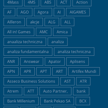
4Mass
4MS
ABS
ACT
Action
AF
AGO
Agora
AI
AIGAMES
AIlleron
akcje
ALG
ALL
All in! Games
AMC
Amica
anaaliza techniczna
analiza
analiza fundamentalna
analiza techniczna
ANR
Answear
Apator
Aplisens
APN
APR
APT
ART
Artifex Mundi
Asseco Business Solutions
AST
ATR
Atrem
ATT
Auto Partner,
bank
Bank Millenium
Bank Pekao SA
BCX