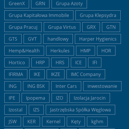
GreenX
GRN
Grupa Azoty
Grupa Kapitałowa Immobile
Grupa Klepsydra
Grupa Pracuj
Grupa Virtus
GRX
GTN
GTS
GVT
handlowy
Harper Hygienics
Hemp&Health
Herkules
HMP
HOR
Hortico
HRP
HRS
ICE
IFI
IFIRMA
IKE
IKZE
IMC Company
ING
ING BSK
Inter Cars
inwestowanie
IPE
Ipopema
IZO
Izolacja Jarocin
Izostal
IZS
Jastrzębska Spółka Węglowa
JSW
KER
Kernel
Kęty
kghm