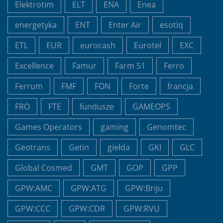
Elektrotim
ELT
ENA
Enea
energetyka
ENT
Enter Air
esotiq
ETL
EUR
eurocash
Eurotel
EXC
Excellence
Famur
Farm 51
Ferro
Ferrum
FMF
FON
Forte
francja
FRO
FTE
fundusze
GAMEOPS
Games Operators
gaming
Genomtec
Geotrans
Getin
giełda
GKI
GLC
Global Cosmed
GMT
GOP
GPP
GPW:AMC
GPW:ATG
GPW:Briju
GPW:CCC
GPW:CDR
GPW:RVU