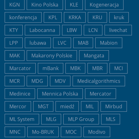
KGN
Kino Polska
KLE
Kogeneracja
konferencja
KPL
KRKA
KRU
kruk
KTY
Labocanna
LBW
LCN
livechat
LPP
lubawa
LVC
MAB
Mabion
MAK
Makarony Polskie
Mangata
Marcator
mBank
MBK
MBR
MCI
MCR
MDG
MDV
Medicalgorithmics
Medinice
Mennica Polska
Mercator
Mercor
MGT
miedź
MIL
Mirbud
ML System
MLG
MLP Group
MLS
MNC
Mo-BRUK
MOC
Modivo