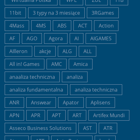
11bit
3 typy na 3 miesiące
3RGames
4Mass
4MS
ABS
ACT
Action
AF
AGO
Agora
AI
AIGAMES
AIlleron
akcje
ALG
ALL
All in! Games
AMC
Amica
anaaliza techniczna
analiza
analiza fundamentalna
analiza techniczna
ANR
Answear
Apator
Aplisens
APN
APR
APT
ART
Artifex Mundi
Asseco Business Solutions
AST
ATR