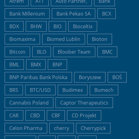
Atrem
ATT
Auto Partner,
bank
Bank Millenium
Bank Pekao SA
BCX
BDX
BHW
BIO
Bioceltix
Biomaxima
Biomed Lublin
Bioton
Bitcoin
BLO
Bloober Team
BMC
BML
BMX
BNP
BNP Paribas Bank Polska
Boryszew
BOŚ
BRS
BTC/USD
Budimex
Bumech
Cannabis Poland
Captor Therapeutics
CAR
CBD
CBF
CD Projekt
Celon Pharma
cherry
Cherrypick