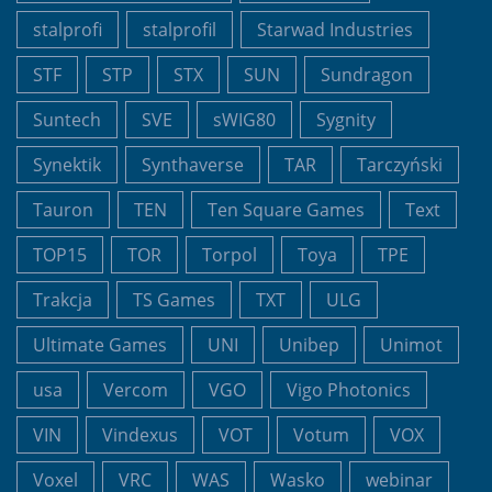
stalprofi
stalprofil
Starwad Industries
STF
STP
STX
SUN
Sundragon
Suntech
SVE
sWIG80
Sygnity
Synektik
Synthaverse
TAR
Tarczyński
Tauron
TEN
Ten Square Games
Text
TOP15
TOR
Torpol
Toya
TPE
Trakcja
TS Games
TXT
ULG
Ultimate Games
UNI
Unibep
Unimot
usa
Vercom
VGO
Vigo Photonics
VIN
Vindexus
VOT
Votum
VOX
Voxel
VRC
WAS
Wasko
webinar