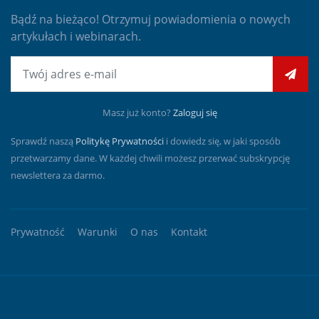
Bądź na bieżąco! Otrzymuj powiadomienia o nowych
artykułach i webinarach.
E-mail
Masz już konto?
Zaloguj się
Sprawdź naszą
Politykę Prywatności
i dowiedz się, w jaki sposób
przetwarzamy dane. W każdej chwili możesz przerwać subskrypcję
newslettera za darmo.
Prywatność
Warunki
O nas
Kontakt