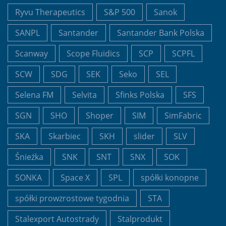
Ryvu Therapeutics
S&P 500
Sanok
SANPL
Santander
Santander Bank Polska
Scanway
Scope Fluidics
SCP
SCPFL
SCW
SDG
SEK
Seko
SEL
Selena FM
Selvita
Sfinks Polska
SFS
SGN
SHO
Shoper
SIM
SimFabric
SKA
Skarbiec
SKH
slider
SLV
Śnieżka
SNK
SNT
SNX
SOK
SONKA
Space X
SPL
spółki konopne
spółki prowzrostowe tygodnia
STA
Stalexport Autostrady
Stalprodukt