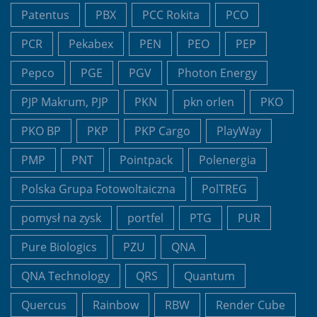
Patentus
PBX
PCC Rokita
PCO
PCR
Pekabex
PEN
PEO
PEP
Pepco
PGE
PGV
Photon Energy
PJP Makrum, PJP
PKN
pkn orlen
PKO
PKO BP
PKP
PKP Cargo
PlayWay
PMP
PNT
Pointpack
Polenergia
Polska Grupa Fotowoltaiczna
PolTREG
pomysł na zysk
portfel
PTG
PUR
Pure Biologics
PZU
QNA
QNA Technology
QRS
Quantum
Quercus
Rainbow
RBW
Render Cube