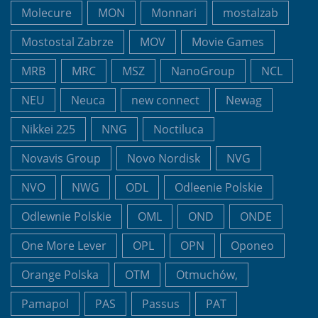
Molecure
MON
Monnari
mostalzab
Mostostal Zabrze
MOV
Movie Games
MRB
MRC
MSZ
NanoGroup
NCL
NEU
Neuca
new connect
Newag
Nikkei 225
NNG
Noctiluca
Novavis Group
Novo Nordisk
NVG
NVO
NWG
ODL
Odleenie Polskie
Odlewnie Polskie
OML
OND
ONDE
One More Lever
OPL
OPN
Oponeo
Orange Polska
OTM
Otmuchów,
Pamapol
PAS
Passus
PAT