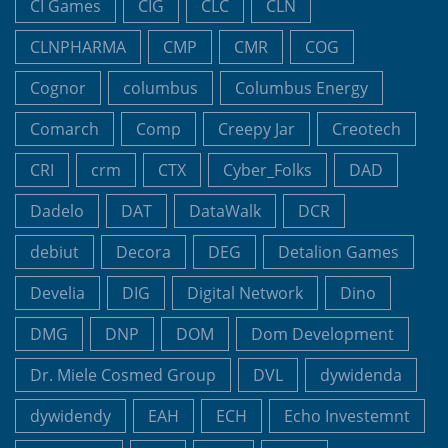
CI Games
CIG
CLC
CLN
CLNPHARMA
CMP
CMR
COG
Cognor
columbus
Columbus Energy
Comarch
Comp
Creepy Jar
Creotech
CRI
crm
CTX
Cyber_Folks
DAD
Dadelo
DAT
DataWalk
DCR
debiut
Decora
DEG
Detalion Games
Develia
DIG
Digital Network
Dino
DMG
DNP
DOM
Dom Development
Dr. Miele Cosmed Group
DVL
dywidenda
dywidendy
EAH
ECH
Echo Investemnt