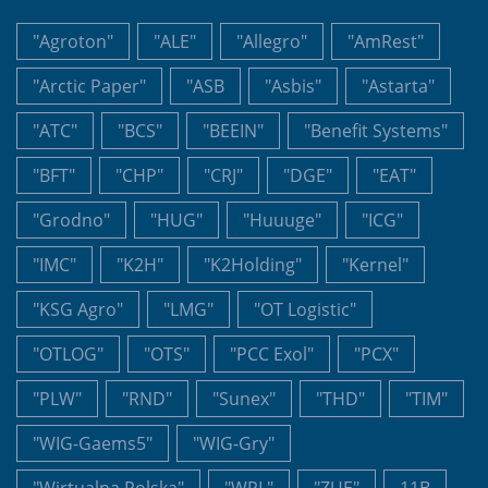
"Agroton"
"ALE"
"Allegro"
"AmRest"
"Arctic Paper"
"ASB
"Asbis"
"Astarta"
"ATC"
"BCS"
"BEEIN"
"Benefit Systems"
"BFT"
"CHP"
"CRJ"
"DGE"
"EAT"
"Grodno"
"HUG"
"Huuuge"
"ICG"
"IMC"
"K2H"
"K2Holding"
"Kernel"
"KSG Agro"
"LMG"
"OT Logistic"
"OTLOG"
"OTS"
"PCC Exol"
"PCX"
"PLW"
"RND"
"Sunex"
"THD"
"TIM"
"WIG-Gaems5"
"WIG-Gry"
"Wirtualna Polska"
"WPL"
"ZUE"
11B