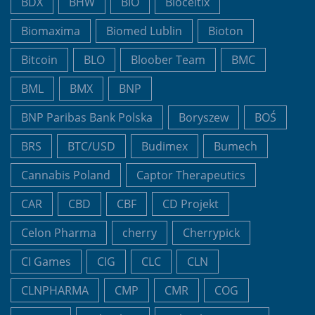
BDX
BHW
BIO
Bioceltix
Biomaxima
Biomed Lublin
Bioton
Bitcoin
BLO
Bloober Team
BMC
BML
BMX
BNP
BNP Paribas Bank Polska
Boryszew
BOŚ
BRS
BTC/USD
Budimex
Bumech
Cannabis Poland
Captor Therapeutics
CAR
CBD
CBF
CD Projekt
Celon Pharma
cherry
Cherrypick
CI Games
CIG
CLC
CLN
CLNPHARMA
CMP
CMR
COG