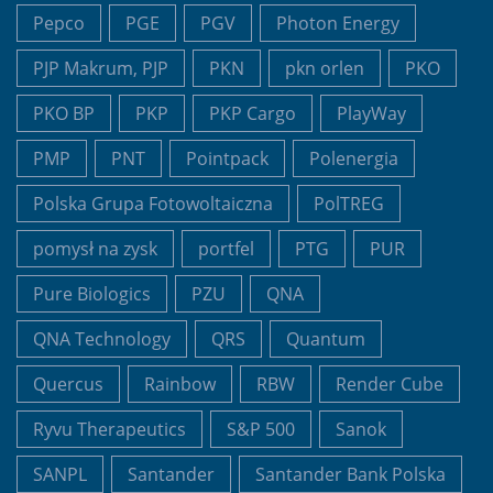
Pepco
PGE
PGV
Photon Energy
PJP Makrum, PJP
PKN
pkn orlen
PKO
PKO BP
PKP
PKP Cargo
PlayWay
PMP
PNT
Pointpack
Polenergia
Polska Grupa Fotowoltaiczna
PolTREG
pomysł na zysk
portfel
PTG
PUR
Pure Biologics
PZU
QNA
QNA Technology
QRS
Quantum
Quercus
Rainbow
RBW
Render Cube
Ryvu Therapeutics
S&P 500
Sanok
SANPL
Santander
Santander Bank Polska