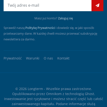
E-mail
Masz już konto?
Zaloguj się
Sprawdź naszą
Politykę Prywatności
i dowiedz się, w jaki sposób
przetwarzamy dane. W każdej chwili możesz przerwać subskrypcję
newslettera za darmo.
Prywatność
Warunki
O nas
Kontakt
© 2026
Longterm
- Wszelkie prawa zastrzeżone.
Opublikowano przez
Omnikom
z technologią
Ghost
.
Inwestowanie jest ryzykowne i możesz stracić część lub całość
zainwestowanego kapitału. Podane informacje służą