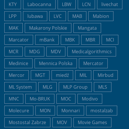
KTY
Labocanna
LBW
LCN
livechat
LPP
lubawa
LVC
MAB
Mabion
MAK
Makarony Polskie
Mangata
Marcator
mBank
MBK
MBR
MCI
MCR
MDG
MDV
Medicalgorithmics
Medinice
Mennica Polska
Mercator
Mercor
MGT
miedź
MIL
Mirbud
ML System
MLG
MLP Group
MLS
MNC
Mo-BRUK
MOC
Modivo
Molecure
MON
Monnari
mostalzab
Mostostal Zabrze
MOV
Movie Games