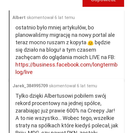
Albert
skomentował 6 lat temu
ostatnio było mniej artykułów, bo
planowaliśmy migrację na nowy portal ale
teraz mocno ruszam z kopyta
będzie
się działo na blogu! a tym czasem
zachęcam do oglądania moich LIVE na FB:
https://business.facebook.com/longtermb
log/live
Jarek_384995709
skomentował 6 lat temu
Tylko dzięki Albertusowi pobiłem swój
rekord procentowy na jednej spółce,
zarabiając już prawie 600% na Creepy Jar!
A to nie wszystko... Wobec tego, wszelkie
straty na spółkach które kiedyś polecał, jak
Briju, MDG, czy nawet PKN, zostały