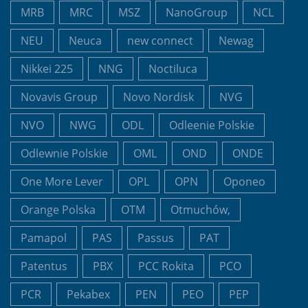
MRB
MRC
MSZ
NanoGroup
NCL
NEU
Neuca
new connect
Newag
Nikkei 225
NNG
Noctiluca
Novavis Group
Novo Nordisk
NVG
NVO
NWG
ODL
Odleenie Polskie
Odlewnie Polskie
OML
OND
ONDE
One More Lever
OPL
OPN
Oponeo
Orange Polska
OTM
Otmuchów,
Pamapol
PAS
Passus
PAT
Patentus
PBX
PCC Rokita
PCO
PCR
Pekabex
PEN
PEO
PEP