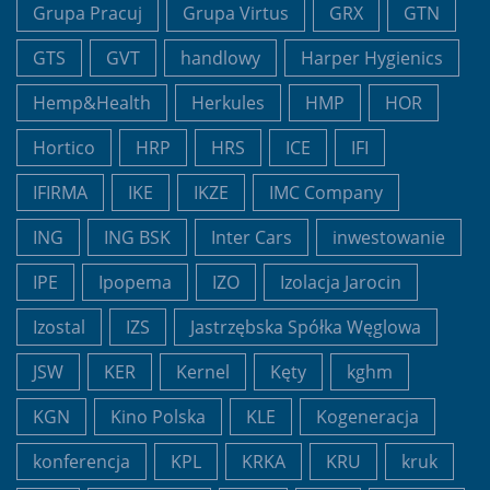
Grupa Pracuj
Grupa Virtus
GRX
GTN
GTS
GVT
handlowy
Harper Hygienics
Hemp&Health
Herkules
HMP
HOR
Hortico
HRP
HRS
ICE
IFI
IFIRMA
IKE
IKZE
IMC Company
ING
ING BSK
Inter Cars
inwestowanie
IPE
Ipopema
IZO
Izolacja Jarocin
Izostal
IZS
Jastrzębska Spółka Węglowa
JSW
KER
Kernel
Kęty
kghm
KGN
Kino Polska
KLE
Kogeneracja
konferencja
KPL
KRKA
KRU
kruk