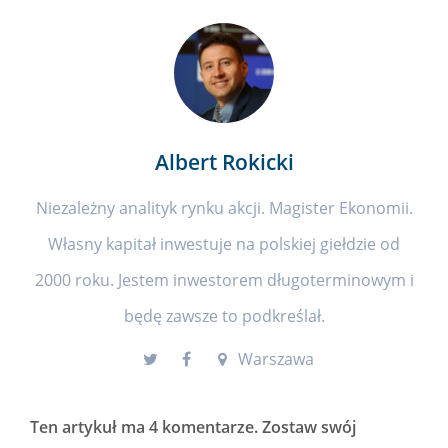
Albert Rokicki
Niezależny analityk rynku akcji. Magister Ekonomii.
Własny kapitał inwestuje na polskiej giełdzie od
2000 roku. Jestem inwestorem długoterminowym i
będę zawsze to podkreślał.
Warszawa
Ten artykuł ma
4 komentarze
. Zostaw swój