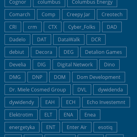
Cognor
columbus
Columbus Energy
Comarch
Comp
Creepy Jar
Creotech
CRI
crm
CTX
Cyber_Folks
DAD
Dadelo
DAT
DataWalk
DCR
debiut
Decora
DEG
Detalion Games
Develia
DIG
Digital Network
Dino
DMG
DNP
DOM
Dom Development
Dr. Miele Cosmed Group
DVL
dywidenda
dywidendy
EAH
ECH
Echo Investemnt
Elektrotim
ELT
ENA
Enea
energetyka
ENT
Enter Air
esotiq