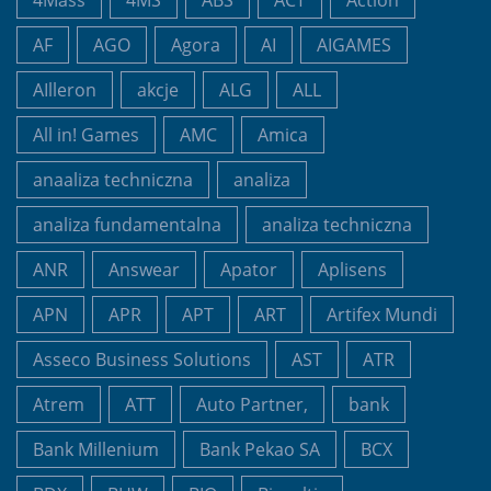
4Mass
4MS
ABS
ACT
Action
AF
AGO
Agora
AI
AIGAMES
AIlleron
akcje
ALG
ALL
All in! Games
AMC
Amica
anaaliza techniczna
analiza
analiza fundamentalna
analiza techniczna
ANR
Answear
Apator
Aplisens
APN
APR
APT
ART
Artifex Mundi
Asseco Business Solutions
AST
ATR
Atrem
ATT
Auto Partner,
bank
Bank Millenium
Bank Pekao SA
BCX