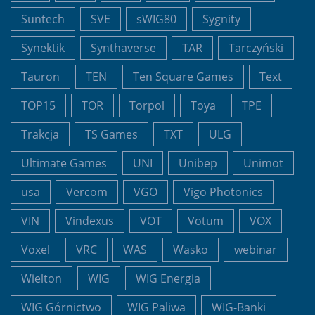
Suntech
SVE
sWIG80
Sygnity
Synektik
Synthaverse
TAR
Tarczyński
Tauron
TEN
Ten Square Games
Text
TOP15
TOR
Torpol
Toya
TPE
Trakcja
TS Games
TXT
ULG
Ultimate Games
UNI
Unibep
Unimot
usa
Vercom
VGO
Vigo Photonics
VIN
Vindexus
VOT
Votum
VOX
Voxel
VRC
WAS
Wasko
webinar
Wielton
WIG
WIG Energia
WIG Górnictwo
WIG Paliwa
WIG-Banki