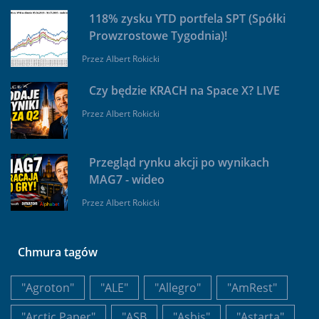
118% zysku YTD portfela SPT (Spółki
Prowzrostowe Tygodnia)!
Przez
Albert Rokicki
Czy będzie KRACH na Space X? LIVE
Przez
Albert Rokicki
Przegląd rynku akcji po wynikach
MAG7 - wideo
Przez
Albert Rokicki
Chmura tagów
"Agroton"
"ALE"
"Allegro"
"AmRest"
"Arctic Paper"
"ASB
"Asbis"
"Astarta"