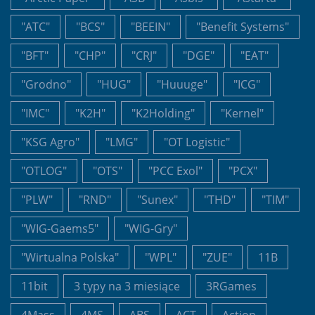
"ATC"
"BCS"
"BEEIN"
"Benefit Systems"
"BFT"
"CHP"
"CRJ"
"DGE"
"EAT"
"Grodno"
"HUG"
"Huuuge"
"ICG"
"IMC"
"K2H"
"K2Holding"
"Kernel"
"KSG Agro"
"LMG"
"OT Logistic"
"OTLOG"
"OTS"
"PCC Exol"
"PCX"
"PLW"
"RND"
"Sunex"
"THD"
"TIM"
"WIG-Gaems5"
"WIG-Gry"
"Wirtualna Polska"
"WPL"
"ZUE"
11B
11bit
3 typy na 3 miesiące
3RGames