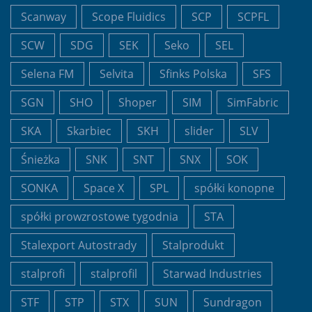
Scanway
Scope Fluidics
SCP
SCPFL
SCW
SDG
SEK
Seko
SEL
Selena FM
Selvita
Sfinks Polska
SFS
SGN
SHO
Shoper
SIM
SimFabric
SKA
Skarbiec
SKH
slider
SLV
Śnieżka
SNK
SNT
SNX
SOK
SONKA
Space X
SPL
spółki konopne
spółki prowzrostowe tygodnia
STA
Stalexport Autostrady
Stalprodukt
stalprofi
stalprofil
Starwad Industries
STF
STP
STX
SUN
Sundragon