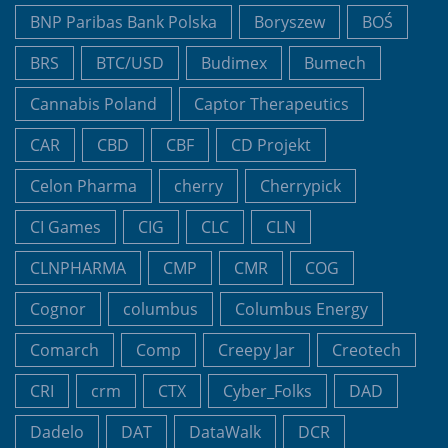
BNP Paribas Bank Polska
Boryszew
BOŚ
BRS
BTC/USD
Budimex
Bumech
Cannabis Poland
Captor Therapeutics
CAR
CBD
CBF
CD Projekt
Celon Pharma
cherry
Cherrypick
CI Games
CIG
CLC
CLN
CLNPHARMA
CMP
CMR
COG
Cognor
columbus
Columbus Energy
Comarch
Comp
Creepy Jar
Creotech
CRI
crm
CTX
Cyber_Folks
DAD
Dadelo
DAT
DataWalk
DCR