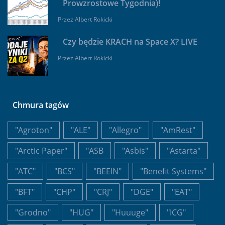
Prowzrostowe Tygodnia)!
Przez
Albert Rokicki
Czy będzie KRACH na Space X? LIVE
Przez
Albert Rokicki
Chmura tagów
"Agroton"
"ALE"
"Allegro"
"AmRest"
"Arctic Paper"
"ASB
"Asbis"
"Astarta"
"ATC"
"BCS"
"BEEIN"
"Benefit Systems"
"BFT"
"CHP"
"CRJ"
"DGE"
"EAT"
"Grodno"
"HUG"
"Huuuge"
"ICG"