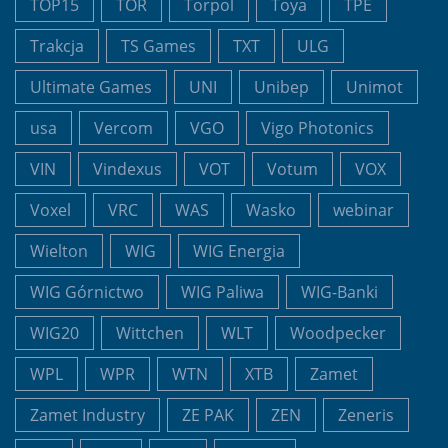
TOP15
TOR
Torpol
Toya
TPE
Trakcja
TS Games
TXT
ULG
Ultimate Games
UNI
Unibep
Unimot
usa
Vercom
VGO
Vigo Photonics
VIN
Vindexus
VOT
Votum
VOX
Voxel
VRC
WAS
Wasko
webinar
Wielton
WIG
WIG Energia
WIG Górnictwo
WIG Paliwa
WIG-Banki
WIG20
Wittchen
WLT
Woodpecker
WPL
WPR
WTN
XTB
Zamet
Zamet Industry
ZE PAK
ZEN
Zeneris