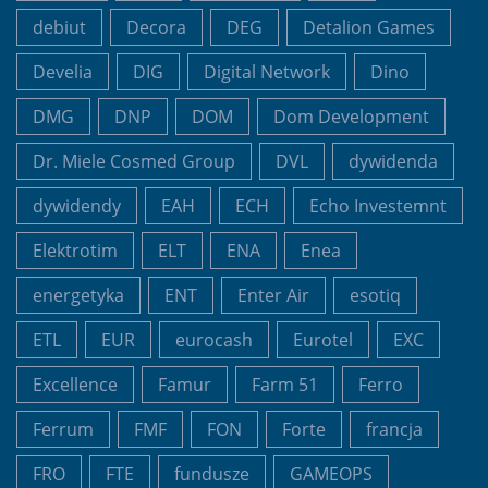
debiut
Decora
DEG
Detalion Games
Develia
DIG
Digital Network
Dino
DMG
DNP
DOM
Dom Development
Dr. Miele Cosmed Group
DVL
dywidenda
dywidendy
EAH
ECH
Echo Investemnt
Elektrotim
ELT
ENA
Enea
energetyka
ENT
Enter Air
esotiq
ETL
EUR
eurocash
Eurotel
EXC
Excellence
Famur
Farm 51
Ferro
Ferrum
FMF
FON
Forte
francja
FRO
FTE
fundusze
GAMEOPS