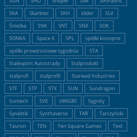
SGN
SHO
Shoper
SIM
SimFabric
SKA
Skarbiec
SKH
slider
SLV
Śnieżka
SNK
SNT
SNX
SOK
SONKA
Space X
SPL
spółki konopne
spółki prowzrostowe tygodnia
STA
Stalexport Autostrady
Stalprodukt
stalprofi
stalprofil
Starwad Industries
STF
STP
STX
SUN
Sundragon
Suntech
SVE
sWIG80
Sygnity
Synektik
Synthaverse
TAR
Tarczyński
Tauron
TEN
Ten Square Games
Text