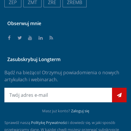
ZEP
ZMT
ZRE
ZREMB
Obserwuj mnie
Zasubskrybuj Longterm
Bądź na bieżąco! Otrzymuj powiadomienia o nowych
artykułach i webinarach.
E-mail
Masz już konto?
Zaloguj się
Sprawdź naszą
Politykę Prywatności
i dowiedz się, w jaki sposób
przetwarzamy dane. W każdej chwili możesz przerwać subskrypcję