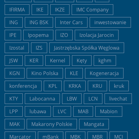
IFIRMA
IKE
IKZE
IMC Company
ING
ING BSK
Inter Cars
inwestowanie
IPE
Ipopema
IZO
Izolacja Jarocin
Izostal
IZS
Jastrzębska Spółka Węglowa
JSW
KER
Kernel
Kęty
kghm
KGN
Kino Polska
KLE
Kogeneracja
konferencja
KPL
KRKA
KRU
kruk
KTY
Labocanna
LBW
LCN
livechat
LPP
lubawa
LVC
MAB
Mabion
MAK
Makarony Polskie
Mangata
Marcator
mBank
MBK
MBR
MCI