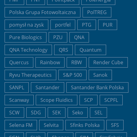
Polska Grupa Fotowoltaiczna
PolTREG
pomysł na zysk
portfel
PTG
PUR
Pure Biologics
PZU
QNA
QNA Technology
QRS
Quantum
Quercus
Rainbow
RBW
Render Cube
Ryvu Therapeutics
S&P 500
Sanok
SANPL
Santander
Santander Bank Polska
Scanway
Scope Fluidics
SCP
SCPFL
SCW
SDG
SEK
Seko
SEL
Selena FM
Selvita
Sfinks Polska
SFS