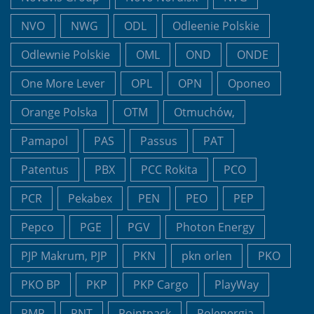
NVO
NWG
ODL
Odleenie Polskie
Odlewnie Polskie
OML
OND
ONDE
One More Lever
OPL
OPN
Oponeo
Orange Polska
OTM
Otmuchów,
Pamapol
PAS
Passus
PAT
Patentus
PBX
PCC Rokita
PCO
PCR
Pekabex
PEN
PEO
PEP
Pepco
PGE
PGV
Photon Energy
PJP Makrum, PJP
PKN
pkn orlen
PKO
PKO BP
PKP
PKP Cargo
PlayWay
PMP
PNT
Pointpack
Polenergia