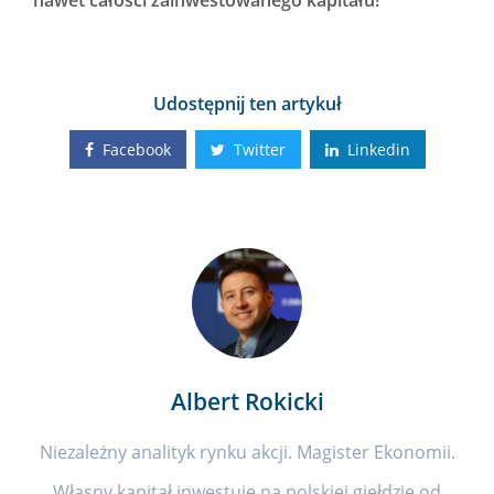
nawet całości zainwestowanego kapitału!
Udostępnij ten artykuł
Facebook
Twitter
Linkedin
Albert Rokicki
Niezależny analityk rynku akcji. Magister Ekonomii.
Własny kapitał inwestuje na polskiej giełdzie od