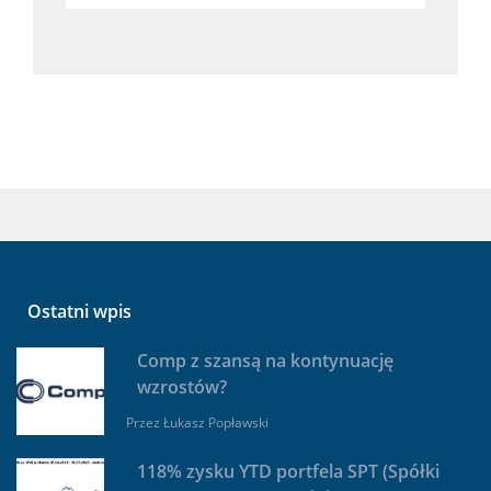
Ostatni wpis
Comp z szansą na kontynuację
wzrostów?
Przez
Łukasz Popławski
118% zysku YTD portfela SPT (Spółki