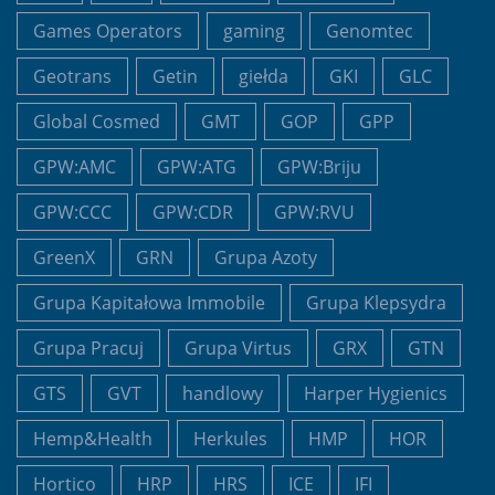
Games Operators
gaming
Genomtec
Geotrans
Getin
giełda
GKI
GLC
Global Cosmed
GMT
GOP
GPP
GPW:AMC
GPW:ATG
GPW:Briju
GPW:CCC
GPW:CDR
GPW:RVU
GreenX
GRN
Grupa Azoty
Grupa Kapitałowa Immobile
Grupa Klepsydra
Grupa Pracuj
Grupa Virtus
GRX
GTN
GTS
GVT
handlowy
Harper Hygienics
Hemp&Health
Herkules
HMP
HOR
Hortico
HRP
HRS
ICE
IFI