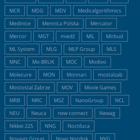
MCR
MDG
MDV
Medicalgorithmics
Medinice
Mennica Polska
Mercator
Mercor
MGT
miedź
MIL
Mirbud
ML System
MLG
MLP Group
MLS
MNC
Mo-BRUK
MOC
Modivo
Molecure
MON
Monnari
mostalzab
Mostostal Zabrze
MOV
Movie Games
MRB
MRC
MSZ
NanoGroup
NCL
NEU
Neuca
new connect
Newag
Nikkei 225
NNG
Noctiluca
Novavis Group
Novo Nordisk
NVG