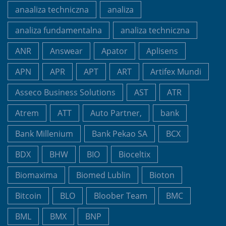
anaaliza techniczna
analiza
analiza fundamentalna
analiza techniczna
ANR
Answear
Apator
Aplisens
APN
APR
APT
ART
Artifex Mundi
Asseco Business Solutions
AST
ATR
Atrem
ATT
Auto Partner,
bank
Bank Millenium
Bank Pekao SA
BCX
BDX
BHW
BIO
Bioceltix
Biomaxima
Biomed Lublin
Bioton
Bitcoin
BLO
Bloober Team
BMC
BML
BMX
BNP