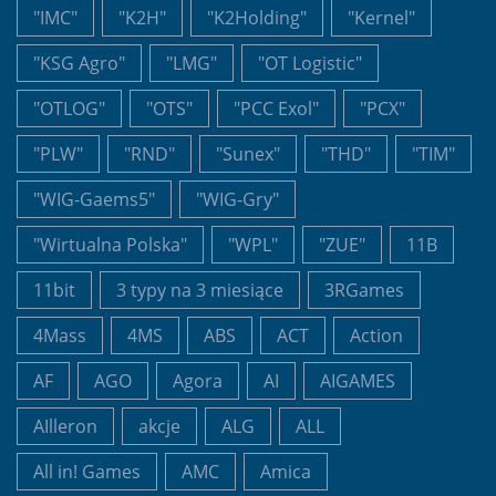
"IMC"
"K2H"
"K2Holding"
"Kernel"
"KSG Agro"
"LMG"
"OT Logistic"
"OTLOG"
"OTS"
"PCC Exol"
"PCX"
"PLW"
"RND"
"Sunex"
"THD"
"TIM"
"WIG-Gaems5"
"WIG-Gry"
"Wirtualna Polska"
"WPL"
"ZUE"
11B
11bit
3 typy na 3 miesiące
3RGames
4Mass
4MS
ABS
ACT
Action
AF
AGO
Agora
AI
AIGAMES
AIlleron
akcje
ALG
ALL
All in! Games
AMC
Amica