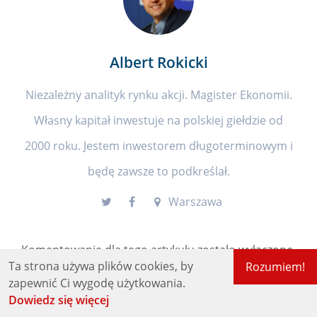
Albert Rokicki
Niezależny analityk rynku akcji. Magister Ekonomii.
Własny kapitał inwestuje na polskiej giełdzie od
2000 roku. Jestem inwestorem długoterminowym i
będę zawsze to podkreślał.
Warszawa
Komentowanie dla tego artykułu zostało wyłączone.
Ta strona używa plików cookies, by
Rozumiem!
zapewnić Ci wygodę użytkowania.
Dowiedz się więcej