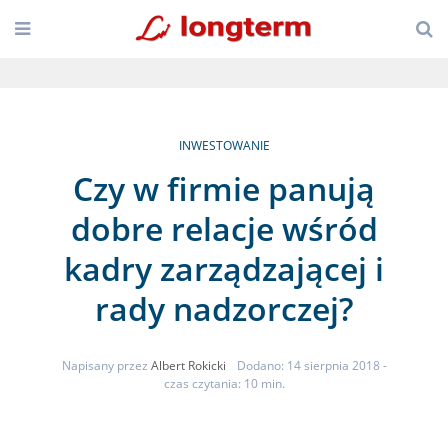
INWESTOWANIE
Czy w firmie panują
dobre relacje wśród
kadry zarządzającej i
rady nadzorczej?
Napisany przez
Albert Rokicki
Dodano: 14 sierpnia 2018
-
czas czytania: 10 min.