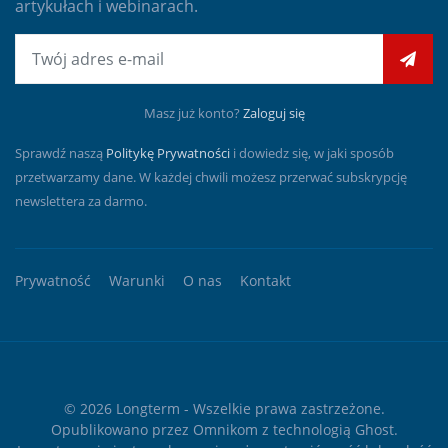
artykułach i webinarach.
E-mail
Masz już konto?
Zaloguj się
Sprawdź naszą
Politykę Prywatności
i dowiedz się, w jaki sposób
przetwarzamy dane. W każdej chwili możesz przerwać subskrypcję
newslettera za darmo.
Prywatność
Warunki
O nas
Kontakt
© 2026
Longterm
- Wszelkie prawa zastrzeżone.
Opublikowano przez
Omnikom
z technologią
Ghost
.