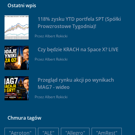
Ostatni wpis
118% zysku YTD portfela SPT (Spółki
Prowzrostowe Tygodnia)!
Przez
Albert Rokicki
Czy będzie KRACH na Space X? LIVE
Przez
Albert Rokicki
Przegląd rynku akcji po wynikach
MAG7 - wideo
Przez
Albert Rokicki
Chmura tagów
"Agroton"
"ALE"
"Allegro"
"AmRest"