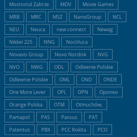
Mostostal Zabrze
MOV
Movie Games
MRB
MRC
MSZ
NanoGroup
NCL
NEU
Neuca
new connect
Newag
Nikkei 225
NNG
Noctiluca
Novavis Group
Novo Nordisk
NVG
NVO
NWG
ODL
Odleenie Polskie
Odlewnie Polskie
OML
OND
ONDE
One More Lever
OPL
OPN
Oponeo
Orange Polska
OTM
Otmuchów,
Pamapol
PAS
Passus
PAT
Patentus
PBX
PCC Rokita
PCO