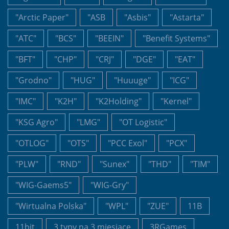
"Arctic Paper"
"ASB
"Asbis"
"Astarta"
"ATC"
"BCS"
"BEEIN"
"Benefit Systems"
"BFT"
"CHP"
"CRJ"
"DGE"
"EAT"
"Grodno"
"HUG"
"Huuuge"
"ICG"
"IMC"
"K2H"
"K2Holding"
"Kernel"
"KSG Agro"
"LMG"
"OT Logistic"
"OTLOG"
"OTS"
"PCC Exol"
"PCX"
"PLW"
"RND"
"Sunex"
"THD"
"TIM"
"WIG-Gaems5"
"WIG-Gry"
"Wirtualna Polska"
"WPL"
"ZUE"
11B
11bit
3 typy na 3 miesiące
3RGames