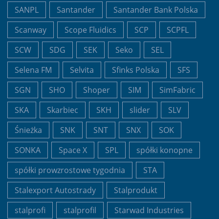
SANPL
Santander
Santander Bank Polska
Scanway
Scope Fluidics
SCP
SCPFL
SCW
SDG
SEK
Seko
SEL
Selena FM
Selvita
Sfinks Polska
SFS
SGN
SHO
Shoper
SIM
SimFabric
SKA
Skarbiec
SKH
slider
SLV
Śnieżka
SNK
SNT
SNX
SOK
SONKA
Space X
SPL
spółki konopne
spółki prowzrostowe tygodnia
STA
Stalexport Autostrady
Stalprodukt
stalprofi
stalprofil
Starwad Industries