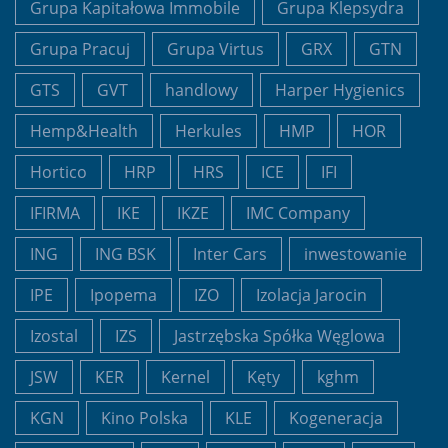
Grupa Kapitałowa Immobile
Grupa Klepsydra
Grupa Pracuj
Grupa Virtus
GRX
GTN
GTS
GVT
handlowy
Harper Hygienics
Hemp&Health
Herkules
HMP
HOR
Hortico
HRP
HRS
ICE
IFI
IFIRMA
IKE
IKZE
IMC Company
ING
ING BSK
Inter Cars
inwestowanie
IPE
Ipopema
IZO
Izolacja Jarocin
Izostal
IZS
Jastrzębska Spółka Węglowa
JSW
KER
Kernel
Kęty
kghm
KGN
Kino Polska
KLE
Kogeneracja