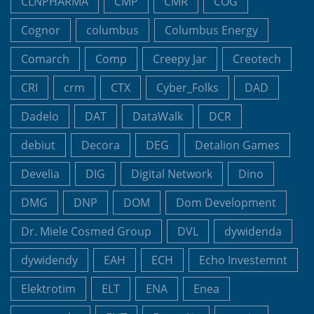
CLNPHARMA
CMP
CMR
COG
Cognor
columbus
Columbus Energy
Comarch
Comp
Creepy Jar
Creotech
CRI
crm
CTX
Cyber_Folks
DAD
Dadelo
DAT
DataWalk
DCR
debiut
Decora
DEG
Detalion Games
Develia
DIG
Digital Network
Dino
DMG
DNP
DOM
Dom Development
Dr. Miele Cosmed Group
DVL
dywidenda
dywidendy
EAH
ECH
Echo Investemnt
Elektrotim
ELT
ENA
Enea