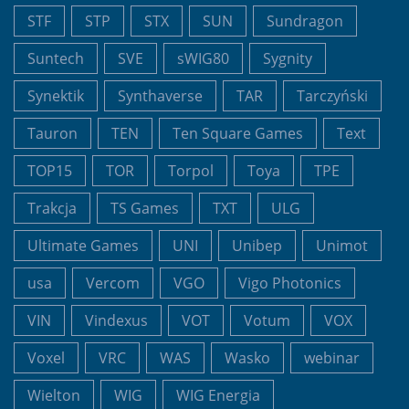
STF
STP
STX
SUN
Sundragon
Suntech
SVE
sWIG80
Sygnity
Synektik
Synthaverse
TAR
Tarczyński
Tauron
TEN
Ten Square Games
Text
TOP15
TOR
Torpol
Toya
TPE
Trakcja
TS Games
TXT
ULG
Ultimate Games
UNI
Unibep
Unimot
usa
Vercom
VGO
Vigo Photonics
VIN
Vindexus
VOT
Votum
VOX
Voxel
VRC
WAS
Wasko
webinar
Wielton
WIG
WIG Energia