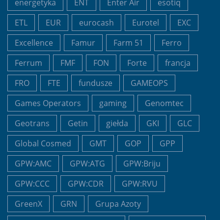
energetyka
ENT
Enter Air
esotiq
ETL
EUR
eurocash
Eurotel
EXC
Excellence
Famur
Farm 51
Ferro
Ferrum
FMF
FON
Forte
francja
FRO
FTE
fundusze
GAMEOPS
Games Operators
gaming
Genomtec
Geotrans
Getin
giełda
GKI
GLC
Global Cosmed
GMT
GOP
GPP
GPW:AMC
GPW:ATG
GPW:Briju
GPW:CCC
GPW:CDR
GPW:RVU
GreenX
GRN
Grupa Azoty