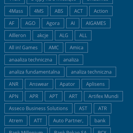
4Mass
4MS
ABS
ACT
Action
AF
AGO
Agora
AI
AIGAMES
AIlleron
akcje
ALG
ALL
All in! Games
AMC
Amica
anaaliza techniczna
analiza
analiza fundamentalna
analiza techniczna
ANR
Answear
Apator
Aplisens
APN
APR
APT
ART
Artifex Mundi
Asseco Business Solutions
AST
ATR
Atrem
ATT
Auto Partner,
bank
Bank Millenium
Bank Pekao SA
BCX