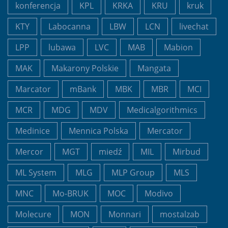
konferencja
KPL
KRKA
KRU
kruk
KTY
Labocanna
LBW
LCN
livechat
LPP
lubawa
LVC
MAB
Mabion
MAK
Makarony Polskie
Mangata
Marcator
mBank
MBK
MBR
MCI
MCR
MDG
MDV
Medicalgorithmics
Medinice
Mennica Polska
Mercator
Mercor
MGT
miedź
MIL
Mirbud
ML System
MLG
MLP Group
MLS
MNC
Mo-BRUK
MOC
Modivo
Molecure
MON
Monnari
mostalzab