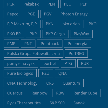
PCR
Pekabex
PEN
PEO
PEP
Pepco
PGE
PGV
Photon Energy
PJP Makrum, PJP
PKN
pkn orlen
PKO
PKO BP
PKP
PKP Cargo
PlayWay
PMP
PNT
Pointpack
Polenergia
Polska Grupa Fotowoltaiczna
PolTREG
pomysł na zysk
portfel
PTG
PUR
Pure Biologics
PZU
QNA
QNA Technology
QRS
Quantum
Quercus
Rainbow
RBW
Render Cube
Ryvu Therapeutics
S&P 500
Sanok