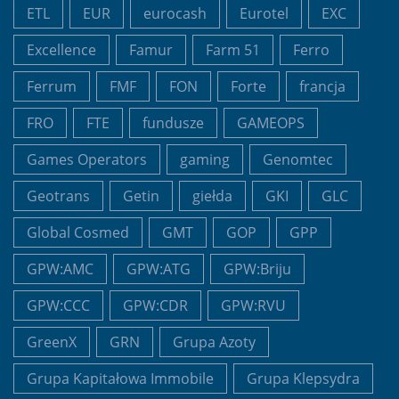
ETL
EUR
eurocash
Eurotel
EXC
Excellence
Famur
Farm 51
Ferro
Ferrum
FMF
FON
Forte
francja
FRO
FTE
fundusze
GAMEOPS
Games Operators
gaming
Genomtec
Geotrans
Getin
giełda
GKI
GLC
Global Cosmed
GMT
GOP
GPP
GPW:AMC
GPW:ATG
GPW:Briju
GPW:CCC
GPW:CDR
GPW:RVU
GreenX
GRN
Grupa Azoty
Grupa Kapitałowa Immobile
Grupa Klepsydra