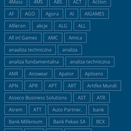
4Mass
4MS
ABS
ACT
Action
AF
AGO
Agora
AI
AIGAMES
AIlleron
akcje
ALG
ALL
All in! Games
AMC
Amica
anaaliza techniczna
analiza
analiza fundamentalna
analiza techniczna
ANR
Answear
Apator
Aplisens
APN
APR
APT
ART
Artifex Mundi
Asseco Business Solutions
AST
ATR
Atrem
ATT
Auto Partner,
bank
Bank Millenium
Bank Pekao SA
BCX