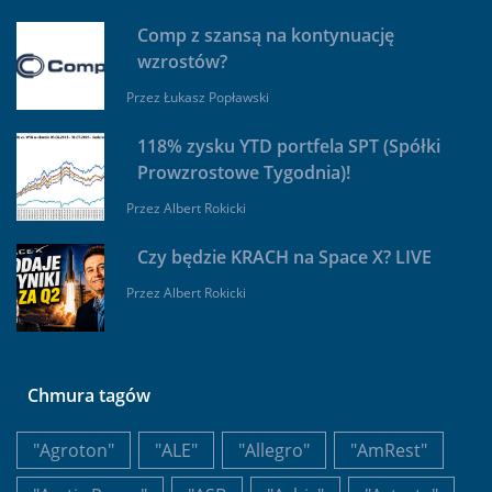
Comp z szansą na kontynuację
wzrostów?
Przez
Łukasz Popławski
118% zysku YTD portfela SPT (Spółki
Prowzrostowe Tygodnia)!
Przez
Albert Rokicki
Czy będzie KRACH na Space X? LIVE
Przez
Albert Rokicki
Chmura tagów
"Agroton"
"ALE"
"Allegro"
"AmRest"