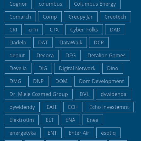
Cognor
columbus
Columbus Energy
Comarch
Comp
Creepy Jar
Creotech
CRI
crm
CTX
Cyber_Folks
DAD
Dadelo
DAT
DataWalk
DCR
debiut
Decora
DEG
Detalion Games
Develia
DIG
Digital Network
Dino
DMG
DNP
DOM
Dom Development
Dr. Miele Cosmed Group
DVL
dywidenda
dywidendy
EAH
ECH
Echo Investemnt
Elektrotim
ELT
ENA
Enea
energetyka
ENT
Enter Air
esotiq