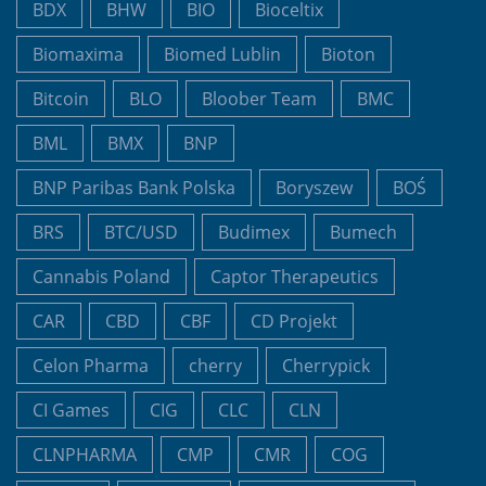
BDX
BHW
BIO
Bioceltix
Biomaxima
Biomed Lublin
Bioton
Bitcoin
BLO
Bloober Team
BMC
BML
BMX
BNP
BNP Paribas Bank Polska
Boryszew
BOŚ
BRS
BTC/USD
Budimex
Bumech
Cannabis Poland
Captor Therapeutics
CAR
CBD
CBF
CD Projekt
Celon Pharma
cherry
Cherrypick
CI Games
CIG
CLC
CLN
CLNPHARMA
CMP
CMR
COG