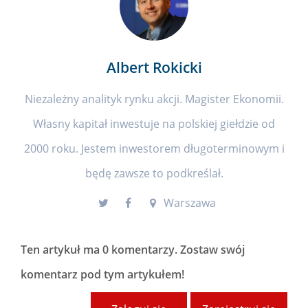
Albert Rokicki
Niezależny analityk rynku akcji. Magister Ekonomii.
Własny kapitał inwestuje na polskiej giełdzie od
2000 roku. Jestem inwestorem długoterminowym i
będę zawsze to podkreślał.
Warszawa
Ten artykuł ma
0 komentarzy
. Zostaw swój
komentarz pod tym artykułem!