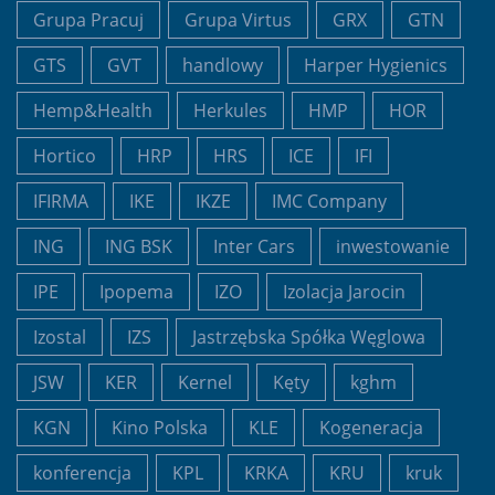
Grupa Pracuj
Grupa Virtus
GRX
GTN
GTS
GVT
handlowy
Harper Hygienics
Hemp&Health
Herkules
HMP
HOR
Hortico
HRP
HRS
ICE
IFI
IFIRMA
IKE
IKZE
IMC Company
ING
ING BSK
Inter Cars
inwestowanie
IPE
Ipopema
IZO
Izolacja Jarocin
Izostal
IZS
Jastrzębska Spółka Węglowa
JSW
KER
Kernel
Kęty
kghm
KGN
Kino Polska
KLE
Kogeneracja
konferencja
KPL
KRKA
KRU
kruk