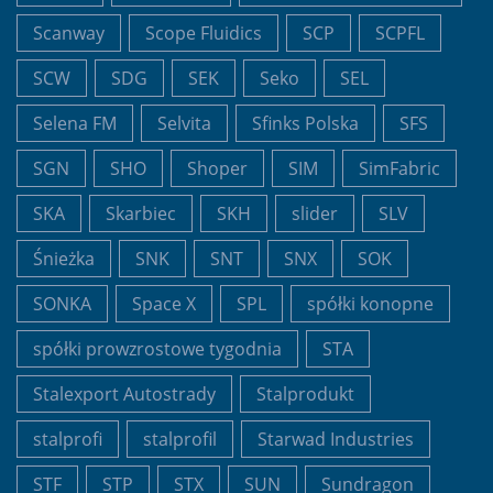
Scanway
Scope Fluidics
SCP
SCPFL
SCW
SDG
SEK
Seko
SEL
Selena FM
Selvita
Sfinks Polska
SFS
SGN
SHO
Shoper
SIM
SimFabric
SKA
Skarbiec
SKH
slider
SLV
Śnieżka
SNK
SNT
SNX
SOK
SONKA
Space X
SPL
spółki konopne
spółki prowzrostowe tygodnia
STA
Stalexport Autostrady
Stalprodukt
stalprofi
stalprofil
Starwad Industries
STF
STP
STX
SUN
Sundragon