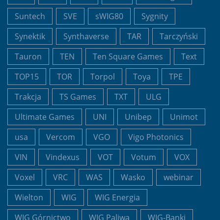
Suntech
SVE
sWIG80
Sygnity
Synektik
Synthaverse
TAR
Tarczyński
Tauron
TEN
Ten Square Games
Text
TOP15
TOR
Torpol
Toya
TPE
Trakcja
TS Games
TXT
ULG
Ultimate Games
UNI
Unibep
Unimot
usa
Vercom
VGO
Vigo Photonics
VIN
Vindexus
VOT
Votum
VOX
Voxel
VRC
WAS
Wasko
webinar
Wielton
WIG
WIG Energia
WIG Górnictwo
WIG Paliwa
WIG-Banki