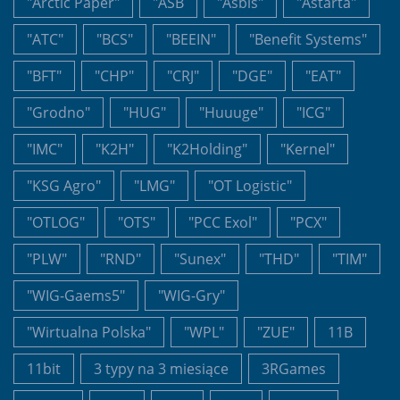
"Arctic Paper"
"ASB
"Asbis"
"Astarta"
"ATC"
"BCS"
"BEEIN"
"Benefit Systems"
"BFT"
"CHP"
"CRJ"
"DGE"
"EAT"
"Grodno"
"HUG"
"Huuuge"
"ICG"
"IMC"
"K2H"
"K2Holding"
"Kernel"
"KSG Agro"
"LMG"
"OT Logistic"
"OTLOG"
"OTS"
"PCC Exol"
"PCX"
"PLW"
"RND"
"Sunex"
"THD"
"TIM"
"WIG-Gaems5"
"WIG-Gry"
"Wirtualna Polska"
"WPL"
"ZUE"
11B
11bit
3 typy na 3 miesiące
3RGames