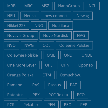
MRB
MRC
MSZ
NanoGroup
NCL
NEU
Neuca
new connect
Newag
Nikkei 225
NNG
Noctiluca
Novavis Group
Novo Nordisk
NVG
NVO
NWG
ODL
Odleenie Polskie
Odlewnie Polskie
OML
OND
ONDE
One More Lever
OPL
OPN
Oponeo
Orange Polska
OTM
Otmuchów,
Pamapol
PAS
Passus
PAT
Patentus
PBX
PCC Rokita
PCO
PCR
Pekabex
PEN
PEO
PEP