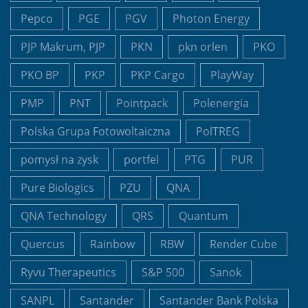
Pepco
PGE
PGV
Photon Energy
PJP Makrum, PJP
PKN
pkn orlen
PKO
PKO BP
PKP
PKP Cargo
PlayWay
PMP
PNT
Pointpack
Polenergia
Polska Grupa Fotowoltaiczna
PolTREG
pomysł na zysk
portfel
PTG
PUR
Pure Biologics
PZU
QNA
QNA Technology
QRS
Quantum
Quercus
Rainbow
RBW
Render Cube
Ryvu Therapeutics
S&P 500
Sanok
SANPL
Santander
Santander Bank Polska