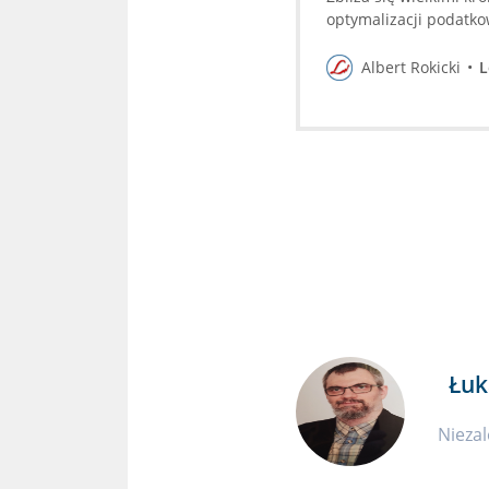
optymalizacji podatko
Emerytalne) i IKZE (I
Dzięki IKE nie płaci si
Albert Rokicki
L
osiągnięciem 60 roku 
Łuk
Niezal