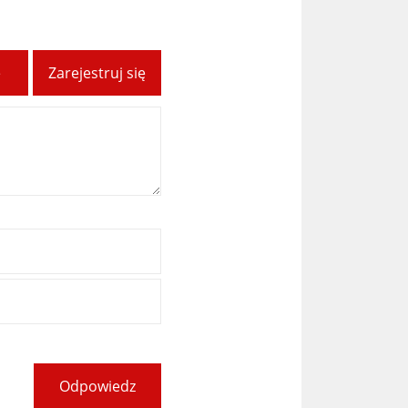
ę
Zarejestruj się
Odpowiedz