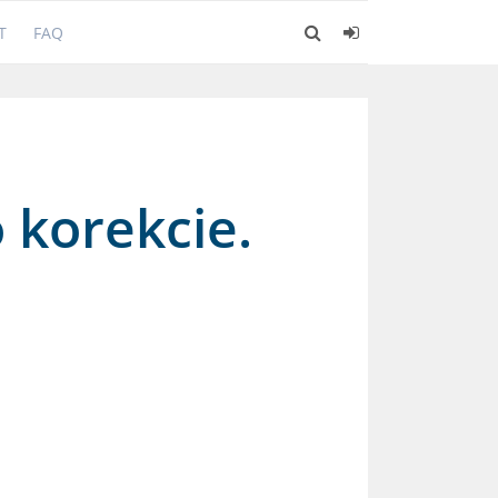
T
FAQ
 korekcie.