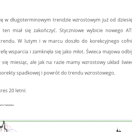
ę w długoterminowym trendzie wzrostowym już od dziesięci
 ten miał się zakończyć. Styczniowe wybicie nowego ATH
trendu. W lutym i w marcu doszło do korekcyjnego cofni
refę wsparcia i zamknęła się jako młot. Świeca majowa odbi
y się miesiąc, ale jak na razie mamy wzrostowy układ świe
korekty spadkowej i powrót do trendu wzrostowego.
res 20 letni: