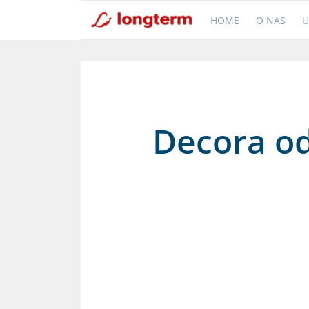
HOME
O NAS
U
Decora od