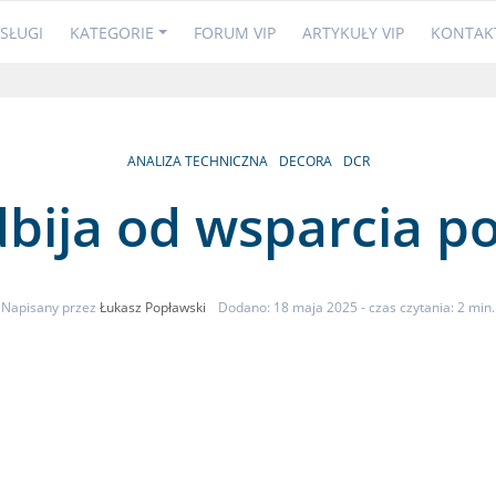
SŁUGI
KATEGORIE
FORUM VIP
ARTYKUŁY VIP
KONTAK
ANALIZA TECHNICZNA
DECORA
DCR
bija od wsparcia po
Napisany przez
Łukasz Popławski
Dodano: 18 maja 2025
- czas czytania: 2 min.