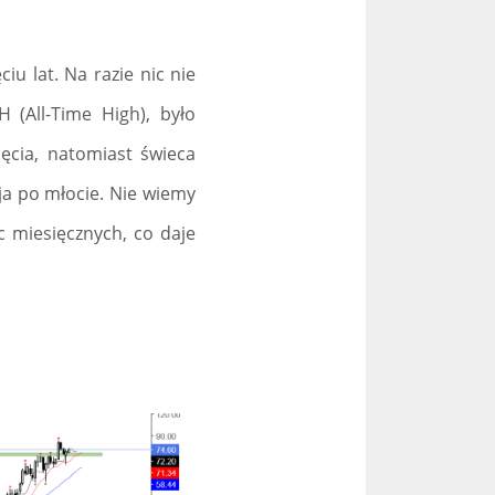
u lat. Na razie nic nie
 (All-Time High), było
ęcia, natomiast świeca
ja po młocie. Nie wiemy
c miesięcznych, co daje