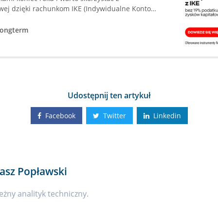
wej dzięki rachunkom IKE (Indywidualne Konto
ndywidualne Konto Zabezpieczenia Emerytalnego)!
ę podatku Belki jeśli nie wypłaci się zysków przed
ongterm
życia (…
Udostępnij ten artykuł
Facebook
Twitter
Linkedin
asz Popławski
eżny analityk techniczny.