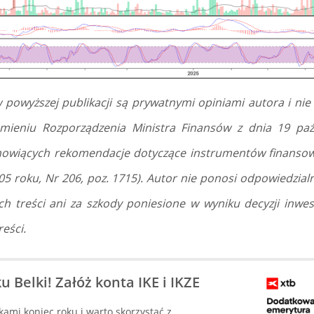
 powyższej publikacji są prywatnymi opiniami autora i ni
umieniu Rozporządzenia Ministra Finansów z dnia 19 paź
anowiących rekomendacje dotyczące instrumentów finansow
05 roku, Nr 206, poz. 1715). Autor nie ponosi odpowiedzialn
ch treści ani za szkody poniesione w wyniku decyzji inwe
eści.
u Belki! Załóż konta IKE i IKZE
okami koniec roku i warto skorzystać z