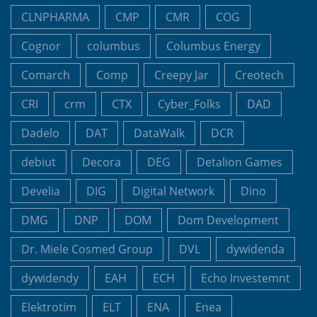
CLNPHARMA
CMP
CMR
COG
Cognor
columbus
Columbus Energy
Comarch
Comp
Creepy Jar
Creotech
CRI
crm
CTX
Cyber_Folks
DAD
Dadelo
DAT
DataWalk
DCR
debiut
Decora
DEG
Detalion Games
Develia
DIG
Digital Network
Dino
DMG
DNP
DOM
Dom Development
Dr. Miele Cosmed Group
DVL
dywidenda
dywidendy
EAH
ECH
Echo Investemnt
Elektrotim
ELT
ENA
Enea