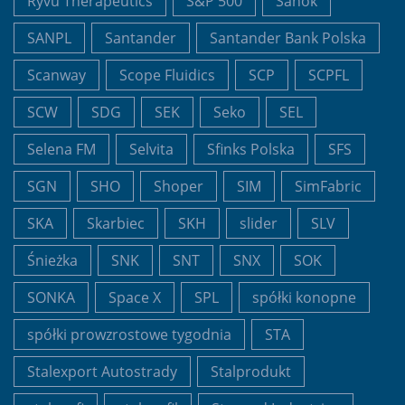
Ryvu Therapeutics
S&P 500
Sanok
SANPL
Santander
Santander Bank Polska
Scanway
Scope Fluidics
SCP
SCPFL
SCW
SDG
SEK
Seko
SEL
Selena FM
Selvita
Sfinks Polska
SFS
SGN
SHO
Shoper
SIM
SimFabric
SKA
Skarbiec
SKH
slider
SLV
Śnieżka
SNK
SNT
SNX
SOK
SONKA
Space X
SPL
spółki konopne
spółki prowzrostowe tygodnia
STA
Stalexport Autostrady
Stalprodukt