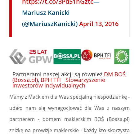
https://t.co/3Pd51hGztc
—
Mariusz Kanicki
(@MariuszKanicki)
April 13, 2016
Partnerami naszej akcji są również
DM BOŚ
(Bossa.pl)
,
BPH TFI
i
Stowarzyszenie
Inwestorów Indywidualnych
Mamy z Maćkiem dla Was specjalną niespodziankę -
udało nam się wynegocjować dla Was z naszym
partnerem - domem maklerskim BOŚ (Bossa.pl)
zniżkę na prowizje maklerskie - każdy kto skorzysta