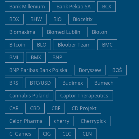
Bank Millenium
Bank Pekao SA
BCX
BDX
BHW
BIO
Bioceltix
Biomaxima
Biomed Lublin
Bioton
Bitcoin
BLO
Bloober Team
BMC
BML
BMX
BNP
BNP Paribas Bank Polska
Boryszew
BOŚ
BRS
BTC/USD
Budimex
Bumech
Cannabis Poland
Captor Therapeutics
CAR
CBD
CBF
CD Projekt
Celon Pharma
cherry
Cherrypick
CI Games
CIG
CLC
CLN