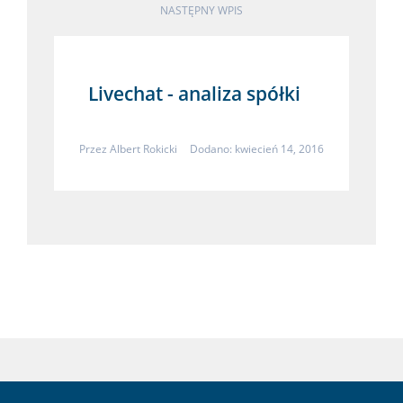
NASTĘPNY WPIS
Livechat - analiza spółki
Przez
Albert Rokicki
Dodano: kwiecień 14, 2016