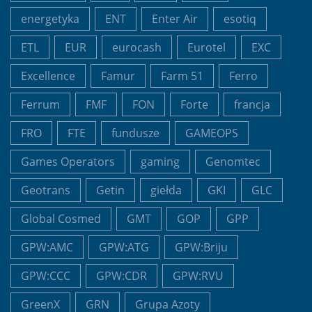
energetyka
ENT
Enter Air
esotiq
ETL
EUR
eurocash
Eurotel
EXC
Excellence
Famur
Farm 51
Ferro
Ferrum
FMF
FON
Forte
francja
FRO
FTE
fundusze
GAMEOPS
Games Operators
gaming
Genomtec
Geotrans
Getin
giełda
GKI
GLC
Global Cosmed
GMT
GOP
GPP
GPW:AMC
GPW:ATG
GPW:Briju
GPW:CCC
GPW:CDR
GPW:RVU
GreenX
GRN
Grupa Azoty