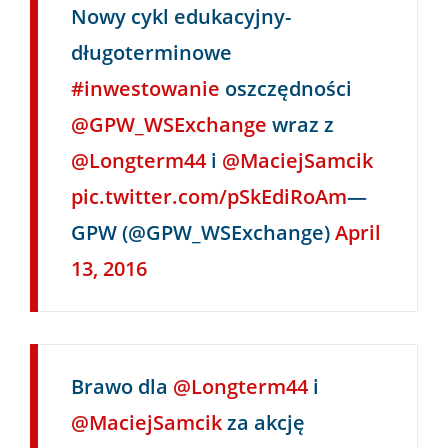
Nowy cykl edukacyjny-
długoterminowe
#inwestowanie
oszczędności
@GPW_WSExchange
wraz z
@Longterm44
i
@MaciejSamcik
pic.twitter.com/pSkEdiRoAm
—
GPW (@GPW_WSExchange)
April
13, 2016
Brawo dla
@Longterm44
i
@MaciejSamcik
za akcję