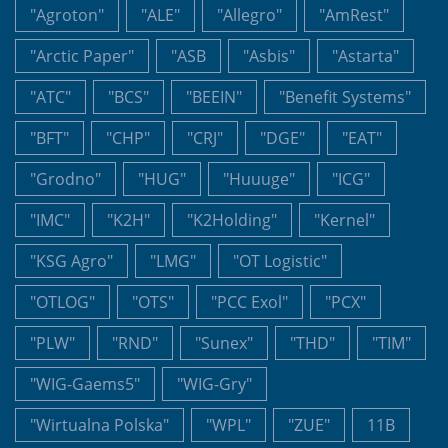
"Agroton"
"ALE"
"Allegro"
"AmRest"
"Arctic Paper"
"ASB
"Asbis"
"Astarta"
"ATC"
"BCS"
"BEEIN"
"Benefit Systems"
"BFT"
"CHP"
"CRJ"
"DGE"
"EAT"
"Grodno"
"HUG"
"Huuuge"
"ICG"
"IMC"
"K2H"
"K2Holding"
"Kernel"
"KSG Agro"
"LMG"
"OT Logistic"
"OTLOG"
"OTS"
"PCC Exol"
"PCX"
"PLW"
"RND"
"Sunex"
"THD"
"TIM"
"WIG-Gaems5"
"WIG-Gry"
"Wirtualna Polska"
"WPL"
"ZUE"
11B