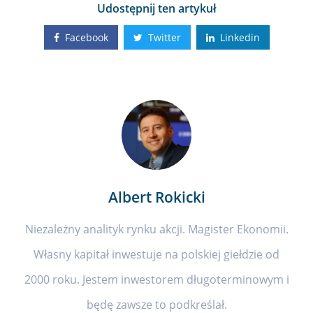
Udostępnij ten artykuł
Facebook
Twitter
Linkedin
Albert Rokicki
Niezależny analityk rynku akcji. Magister Ekonomii.
Własny kapitał inwestuje na polskiej giełdzie od
2000 roku. Jestem inwestorem długoterminowym i
będę zawsze to podkreślał.