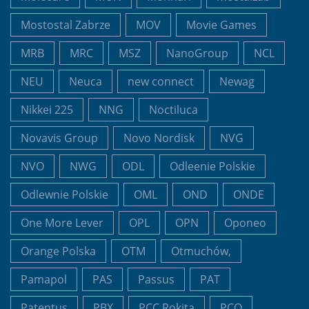
Mostostal Zabrze
MOV
Movie Games
MRB
MRC
MSZ
NanoGroup
NCL
NEU
Neuca
new connect
Newag
Nikkei 225
NNG
Noctiluca
Novavis Group
Novo Nordisk
NVG
NVO
NWG
ODL
Odleenie Polskie
Odlewnie Polskie
OML
OND
ONDE
One More Lever
OPL
OPN
Oponeo
Orange Polska
OTM
Otmuchów,
Pamapol
PAS
Passus
PAT
Patentus
PBX
PCC Rokita
PCO