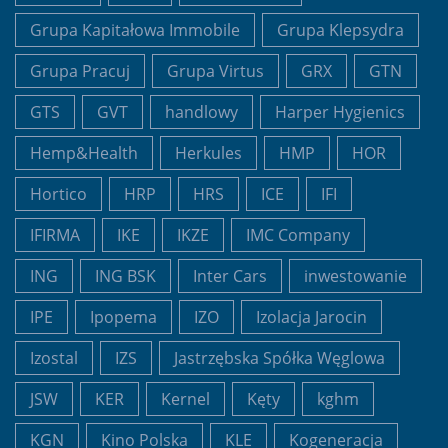
Grupa Kapitałowa Immobile
Grupa Klepsydra
Grupa Pracuj
Grupa Virtus
GRX
GTN
GTS
GVT
handlowy
Harper Hygienics
Hemp&Health
Herkules
HMP
HOR
Hortico
HRP
HRS
ICE
IFI
IFIRMA
IKE
IKZE
IMC Company
ING
ING BSK
Inter Cars
inwestowanie
IPE
Ipopema
IZO
Izolacja Jarocin
Izostal
IZS
Jastrzębska Spółka Węglowa
JSW
KER
Kernel
Kęty
kghm
KGN
Kino Polska
KLE
Kogeneracja