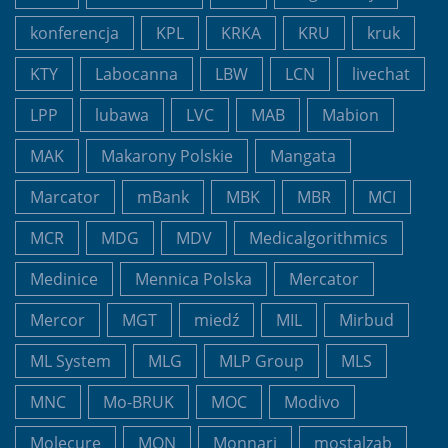
konferencja
KPL
KRKA
KRU
kruk
KTY
Labocanna
LBW
LCN
livechat
LPP
lubawa
LVC
MAB
Mabion
MAK
Makarony Polskie
Mangata
Marcator
mBank
MBK
MBR
MCI
MCR
MDG
MDV
Medicalgorithmics
Medinice
Mennica Polska
Mercator
Mercor
MGT
miedź
MIL
Mirbud
ML System
MLG
MLP Group
MLS
MNC
Mo-BRUK
MOC
Modivo
Molecure
MON
Monnari
mostalzab