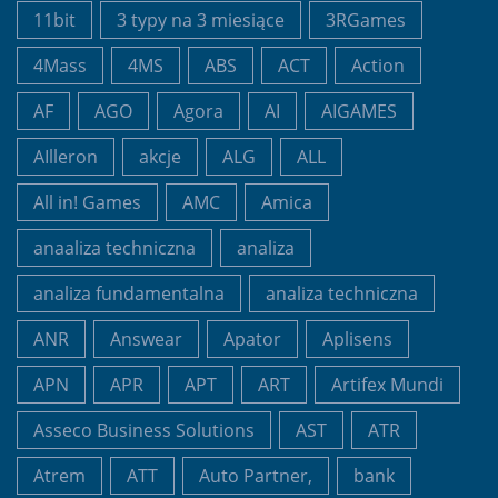
11bit
3 typy na 3 miesiące
3RGames
4Mass
4MS
ABS
ACT
Action
AF
AGO
Agora
AI
AIGAMES
AIlleron
akcje
ALG
ALL
All in! Games
AMC
Amica
anaaliza techniczna
analiza
analiza fundamentalna
analiza techniczna
ANR
Answear
Apator
Aplisens
APN
APR
APT
ART
Artifex Mundi
Asseco Business Solutions
AST
ATR
Atrem
ATT
Auto Partner,
bank