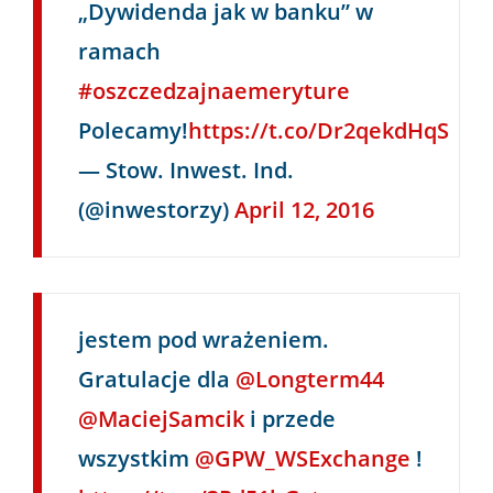
„Dywidenda jak w banku” w
ramach
#oszczedzajnaemeryture
Polecamy!
https://t.co/Dr2qekdHqS
— Stow. Inwest. Ind.
(@inwestorzy)
April 12, 2016
jestem pod wrażeniem.
Gratulacje dla
@Longterm44
@MaciejSamcik
i przede
wszystkim
@GPW_WSExchange
!