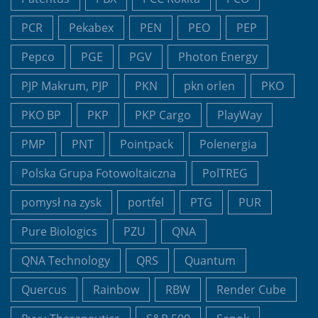
PCR
Pekabex
PEN
PEO
PEP
Pepco
PGE
PGV
Photon Energy
PJP Makrum, PJP
PKN
pkn orlen
PKO
PKO BP
PKP
PKP Cargo
PlayWay
PMP
PNT
Pointpack
Polenergia
Polska Grupa Fotowoltaiczna
PolTREG
pomysł na zysk
portfel
PTG
PUR
Pure Biologics
PZU
QNA
QNA Technology
QRS
Quantum
Quercus
Rainbow
RBW
Render Cube