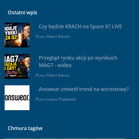
Ostatni wpis
Czy będzie KRACH na Space X? LIVE
Przez
Albert Rokicki
Przegląd rynku akcji po wynikach
MAG7 - wideo
Przez
Albert Rokicki
Answear zmienił trend na wzrostowy?
Przez
Łukasz Popławski
Chmura tagów