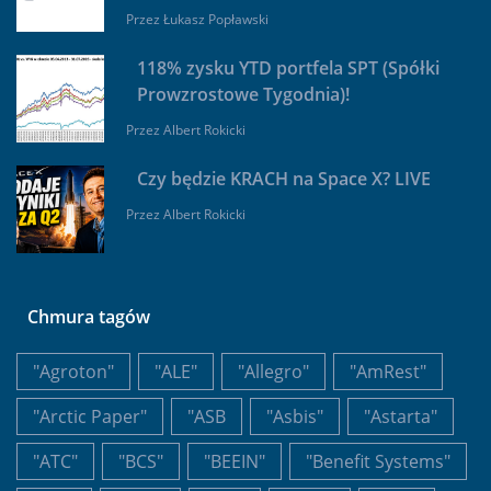
Przez
Łukasz Popławski
118% zysku YTD portfela SPT (Spółki
Prowzrostowe Tygodnia)!
Przez
Albert Rokicki
Czy będzie KRACH na Space X? LIVE
Przez
Albert Rokicki
Chmura tagów
"Agroton"
"ALE"
"Allegro"
"AmRest"
"Arctic Paper"
"ASB
"Asbis"
"Astarta"
"ATC"
"BCS"
"BEEIN"
"Benefit Systems"