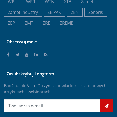
WPL
WPR
WTN
XTB
Zamet
Zamet Industry
ZE PAK
ZEN
Zeneris
ZEP
ZMT
ZRE
ZREMB
Obserwuj mnie
Zasubskrybuj Longterm
Bądź na bieżąco! Otrzymuj powiadomienia o nowych
artykułach i webinarach.
E-mail