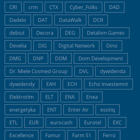
CRI
crm
CTX
Cyber_Folks
DAD
Dadelo
DAT
DataWalk
DCR
debiut
Decora
DEG
Detalion Games
Develia
DIG
Digital Network
Dino
DMG
DNP
DOM
Dom Development
Dr. Miele Cosmed Group
DVL
dywidenda
dywidendy
EAH
ECH
Echo Investemnt
Elektrotim
ELT
ENA
Enea
energetyka
ENT
Enter Air
esotiq
ETL
EUR
eurocash
Eurotel
EXC
Excellence
Famur
Farm 51
Ferro