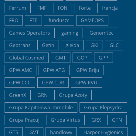
Ferrum
FMF
FON
Forte
francja
FRO
FTE
fundusze
GAMEOPS
Games Operators
gaming
Genomtec
Geotrans
Getin
giełda
GKI
GLC
Global Cosmed
GMT
GOP
GPP
GPW:AMC
GPW:ATG
GPW:Briju
GPW:CCC
GPW:CDR
GPW:RVU
GreenX
GRN
Grupa Azoty
Grupa Kapitałowa Immobile
Grupa Klepsydra
Grupa Pracuj
Grupa Virtus
GRX
GTN
GTS
GVT
handlowy
Harper Hygienics