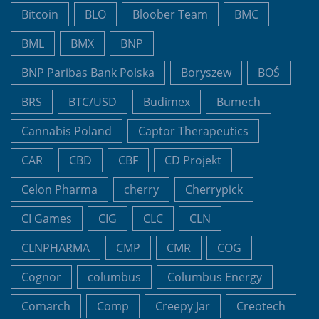
Bitcoin
BLO
Bloober Team
BMC
BML
BMX
BNP
BNP Paribas Bank Polska
Boryszew
BOŚ
BRS
BTC/USD
Budimex
Bumech
Cannabis Poland
Captor Therapeutics
CAR
CBD
CBF
CD Projekt
Celon Pharma
cherry
Cherrypick
CI Games
CIG
CLC
CLN
CLNPHARMA
CMP
CMR
COG
Cognor
columbus
Columbus Energy
Comarch
Comp
Creepy Jar
Creotech