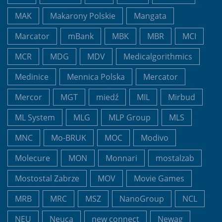
MAK
Makarony Polskie
Mangata
Marcator
mBank
MBK
MBR
MCI
MCR
MDG
MDV
Medicalgorithmics
Medinice
Mennica Polska
Mercator
Mercor
MGT
miedź
MIL
Mirbud
ML System
MLG
MLP Group
MLS
MNC
Mo-BRUK
MOC
Modivo
Molecure
MON
Monnari
mostalzab
Mostostal Zabrze
MOV
Movie Games
MRB
MRC
MSZ
NanoGroup
NCL
NEU
Neuca
new connect
Newag