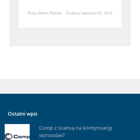
Przez
Albert Rokicki
Dodano: kwiecień 03, 2014
Ostatni wpis
Comp z szansą na kontynuację
wzrostów?