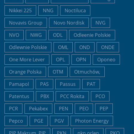
Nikkei 225
NNG
Noctiluca
Novavis Group
Novo Nordisk
NVG
NVO
NWG
ODL
Odleenie Polskie
Odlewnie Polskie
OML
OND
ONDE
One More Lever
OPL
OPN
Oponeo
Orange Polska
OTM
Otmuchów,
Pamapol
PAS
Passus
PAT
Patentus
PBX
PCC Rokita
PCO
PCR
Pekabex
PEN
PEO
PEP
Pepco
PGE
PGV
Photon Energy
PJP Makrum, PJP
PKN
pkn orlen
PKO