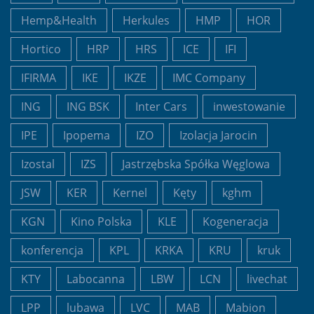
Hemp&Health
Herkules
HMP
HOR
Hortico
HRP
HRS
ICE
IFI
IFIRMA
IKE
IKZE
IMC Company
ING
ING BSK
Inter Cars
inwestowanie
IPE
Ipopema
IZO
Izolacja Jarocin
Izostal
IZS
Jastrzębska Spółka Węglowa
JSW
KER
Kernel
Kęty
kghm
KGN
Kino Polska
KLE
Kogeneracja
konferencja
KPL
KRKA
KRU
kruk
KTY
Labocanna
LBW
LCN
livechat
LPP
lubawa
LVC
MAB
Mabion