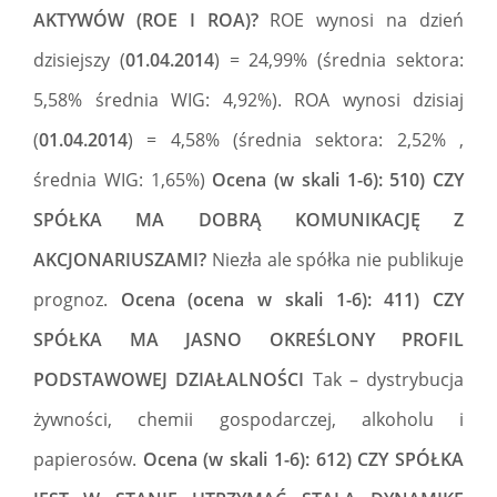
AKTYWÓW (ROE I ROA)?
ROE wynosi na dzień
dzisiejszy (
01.04.2014
) = 24,99% (średnia sektora:
5,58% średnia WIG: 4,92%). ROA wynosi dzisiaj
(
01.04.2014
) = 4,58% (średnia sektora: 2,52% ,
średnia WIG: 1,65%)
Ocena (w skali 1-6): 510) CZY
SPÓŁKA MA DOBRĄ KOMUNIKACJĘ Z
AKCJONARIUSZAMI?
Niezła ale spółka nie publikuje
prognoz.
Ocena (ocena w skali 1-6): 411) CZY
SPÓŁKA MA JASNO OKREŚLONY PROFIL
PODSTAWOWEJ DZIAŁALNOŚCI
Tak – dystrybucja
żywności, chemii gospodarczej, alkoholu i
papierosów.
Ocena (w skali 1-6): 612) CZY SPÓŁKA