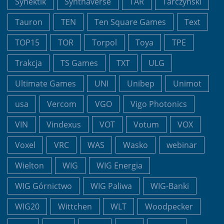
Synektik
Synthaverse
TAR
Tarczyński
Tauron
TEN
Ten Square Games
Text
TOP15
TOR
Torpol
Toya
TPE
Trakcja
TS Games
TXT
ULG
Ultimate Games
UNI
Unibep
Unimot
usa
Vercom
VGO
Vigo Photonics
VIN
Vindexus
VOT
Votum
VOX
Voxel
VRC
WAS
Wasko
webinar
Wielton
WIG
WIG Energia
WIG Górnictwo
WIG Paliwa
WIG-Banki
WIG20
Wittchen
WLT
Woodpecker