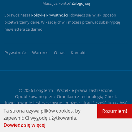
Masz już konto?
Zaloguj się
Sprawdź naszą
Politykę Prywatności
i dowiedz się, w jaki sposób
przetwarzamy dane. W każdej chwili możesz przerwać subskrypcję
newslettera za darmo.
Prywatność
Warunki
O nas
Kontakt
© 2026
Longterm
- Wszelkie prawa zastrzeżone.
Opublikowano przez
Omnikom
z technologią
Ghost
.
Inwestowanie jest ryzykowne i możesz stracić część lub całość
zainwestowanego kapitału. Podane informacje służą
Ta strona używa plików cookies, by
Rozumiem!
wyłącznie celom informacyjnym i edukacyjnym i nie stanowią
zapewnić Ci wygodę użytkowania.
żadnego rodzaju porady finansowej ani rekomendacji
Dowiedz się więcej
inwestycyjnej.