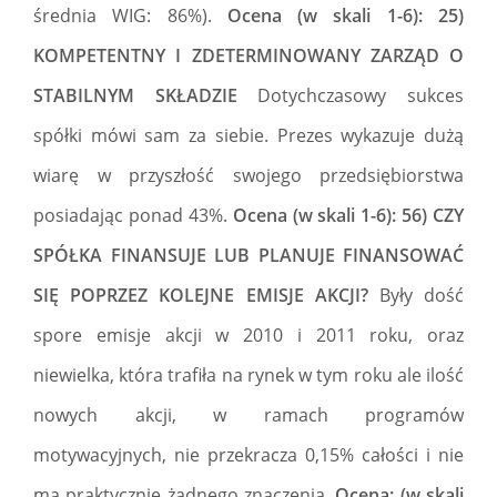
średnia WIG: 86%).
Ocena (w skali 1-6): 25)
KOMPETENTNY I ZDETERMINOWANY ZARZĄD O
STABILNYM SKŁADZIE
Dotychczasowy sukces
spółki mówi sam za siebie. Prezes wykazuje dużą
wiarę w przyszłość swojego przedsiębiorstwa
posiadając ponad 43%.
Ocena (w skali 1-6): 56) CZY
SPÓŁKA FINANSUJE LUB PLANUJE FINANSOWAĆ
SIĘ POPRZEZ KOLEJNE EMISJE AKCJI?
Były dość
spore emisje akcji w 2010 i 2011 roku, oraz
niewielka, która trafiła na rynek w tym roku ale ilość
nowych akcji, w ramach programów
motywacyjnych, nie przekracza 0,15% całości i nie
ma praktycznie żadnego znaczenia.
Ocena: (w skali