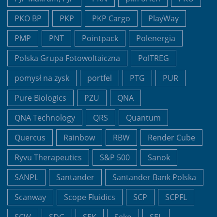
PKO BP
PKP
PKP Cargo
PlayWay
PMP
PNT
Pointpack
Polenergia
Polska Grupa Fotowoltaiczna
PolTREG
pomysł na zysk
portfel
PTG
PUR
Pure Biologics
PZU
QNA
QNA Technology
QRS
Quantum
Quercus
Rainbow
RBW
Render Cube
Ryvu Therapeutics
S&P 500
Sanok
SANPL
Santander
Santander Bank Polska
Scanway
Scope Fluidics
SCP
SCPFL