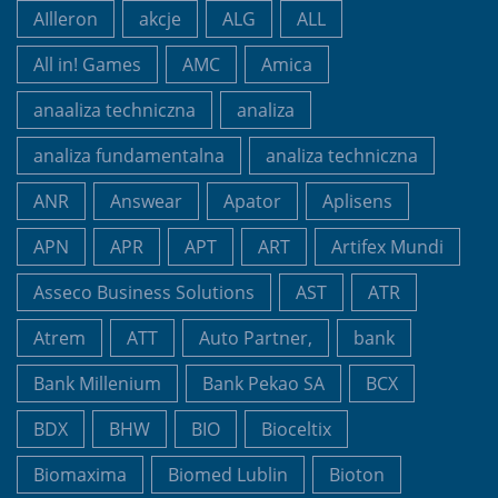
AIlleron
akcje
ALG
ALL
All in! Games
AMC
Amica
anaaliza techniczna
analiza
analiza fundamentalna
analiza techniczna
ANR
Answear
Apator
Aplisens
APN
APR
APT
ART
Artifex Mundi
Asseco Business Solutions
AST
ATR
Atrem
ATT
Auto Partner,
bank
Bank Millenium
Bank Pekao SA
BCX
BDX
BHW
BIO
Bioceltix
Biomaxima
Biomed Lublin
Bioton