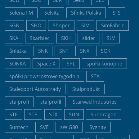
SCW
SDG
SEK
Seko
SEL
Selena FM
Selvita
Sfinks Polska
SFS
SGN
SHO
Shoper
SIM
SimFabric
SKA
Skarbiec
SKH
slider
SLV
Śnieżka
SNK
SNT
SNX
SOK
SONKA
Space X
SPL
spółki konopne
spółki prowzrostowe tygodnia
STA
Stalexport Autostrady
Stalprodukt
stalprofi
stalprofil
Starwad Industries
STF
STP
STX
SUN
Sundragon
Suntech
SVE
sWIG80
Sygnity