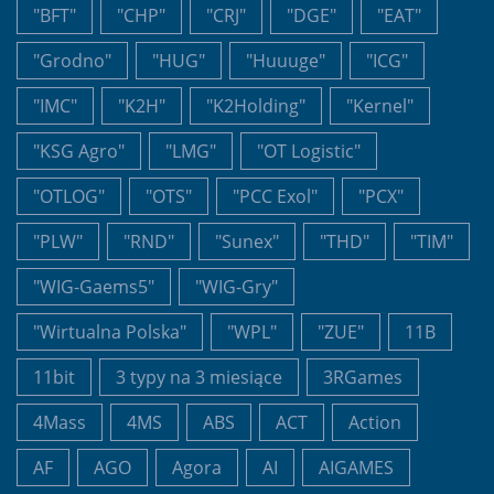
"BFT"
"CHP"
"CRJ"
"DGE"
"EAT"
"Grodno"
"HUG"
"Huuuge"
"ICG"
"IMC"
"K2H"
"K2Holding"
"Kernel"
"KSG Agro"
"LMG"
"OT Logistic"
"OTLOG"
"OTS"
"PCC Exol"
"PCX"
"PLW"
"RND"
"Sunex"
"THD"
"TIM"
"WIG-Gaems5"
"WIG-Gry"
"Wirtualna Polska"
"WPL"
"ZUE"
11B
11bit
3 typy na 3 miesiące
3RGames
4Mass
4MS
ABS
ACT
Action
AF
AGO
Agora
AI
AIGAMES