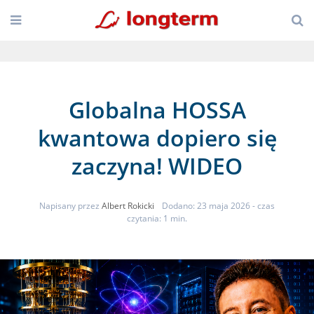
Globalna HOSSA
kwantowa dopiero się
zaczyna! WIDEO
Napisany przez
Albert Rokicki
Dodano: 23 maja 2026
- czas
czytania: 1 min.