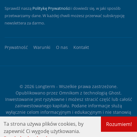
Sprawdź naszą
Politykę Prywatności
i dowiedz się, w jaki sposób
przetwarzamy dane. W każdej chwili możesz przerwać subskrypcję
newslettera za darmo.
Prywatność
Warunki
O nas
Kontakt
© 2026
Longterm
- Wszelkie prawa zastrzeżone.
Opublikowano przez
Omnikom
z technologią
Ghost
.
Inwestowanie jest ryzykowne i możesz stracić część lub całość
zainwestowanego kapitału. Podane informacje służą
wyłącznie celom informacyjnym i edukacyjnym i nie stanowią
żadnego rodzaju porady finansowej ani rekomendacji
Ta strona używa plików cookies, by
Rozumiem!
inwestycyjnej.
zapewnić Ci wygodę użytkowania.