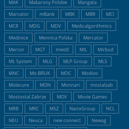
MAK
Makarony Polskie
Mangata
Marcator
mBank
MBK
MBR
MCI
MCR
MDG
MDV
Medicalgorithmics
Medinice
Mennica Polska
Mercator
Mercor
MGT
miedź
MIL
Mirbud
ML System
MLG
MLP Group
MLS
MNC
Mo-BRUK
MOC
Modivo
Molecure
MON
Monnari
mostalzab
Mostostal Zabrze
MOV
Movie Games
MRB
MRC
MSZ
NanoGroup
NCL
NEU
Neuca
new connect
Newag