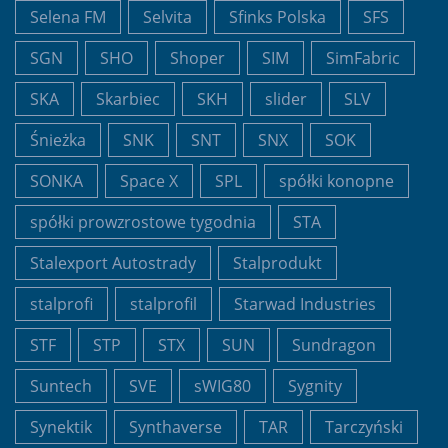
Selena FM
Selvita
Sfinks Polska
SFS
SGN
SHO
Shoper
SIM
SimFabric
SKA
Skarbiec
SKH
slider
SLV
Śnieżka
SNK
SNT
SNX
SOK
SONKA
Space X
SPL
spółki konopne
spółki prowzrostowe tygodnia
STA
Stalexport Autostrady
Stalprodukt
stalprofi
stalprofil
Starwad Industries
STF
STP
STX
SUN
Sundragon
Suntech
SVE
sWIG80
Sygnity
Synektik
Synthaverse
TAR
Tarczyński