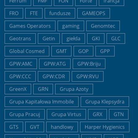
Ferrum
FMF
FON
Forte
francja
FRO
FTE
fundusze
GAMEOPS
Games Operators
gaming
Genomtec
Geotrans
Getin
giełda
GKI
GLC
Global Cosmed
GMT
GOP
GPP
GPW:AMC
GPW:ATG
GPW:Briju
GPW:CCC
GPW:CDR
GPW:RVU
GreenX
GRN
Grupa Azoty
Grupa Kapitałowa Immobile
Grupa Klepsydra
Grupa Pracuj
Grupa Virtus
GRX
GTN
GTS
GVT
handlowy
Harper Hygienics