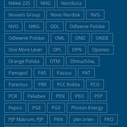
Nikkei 225
NNG
Noctiluca
Novavis Group
Novo Nordisk
NVG
NVO
NWG
ODL
Odleenie Polskie
Odlewnie Polskie
OML
OND
ONDE
One More Lever
OPL
OPN
Oponeo
Orange Polska
OTM
Otmuchów,
Pamapol
PAS
Passus
PAT
Patentus
PBX
PCC Rokita
PCO
PCR
Pekabex
PEN
PEO
PEP
Pepco
PGE
PGV
Photon Energy
PJP Makrum, PJP
PKN
pkn orlen
PKO