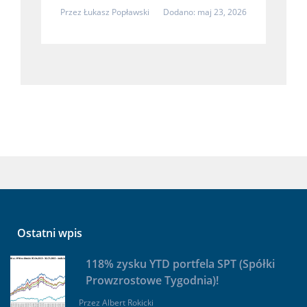
Przez
Łukasz Popławski
Dodano: maj 23, 2026
Ostatni wpis
118% zysku YTD portfela SPT (Spółki
Prowzrostowe Tygodnia)!
Przez
Albert Rokicki