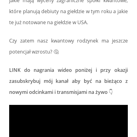
jakie mają wyceny zagraniczne spółki kwantowe,
które planują debiuty na giełdzie w tym roku a jakie
te już notowane na giełdzie w USA.
Czy zatem nasz kwantowy rodzynek ma jeszcze
potencjał wzrostu? 🤔
LINK do nagrania wideo poniżej i przy okazji
zasubskrybuj mój kanał aby być na bieżąco z
nowymi odcinkami i transmisjami na żywo
👇