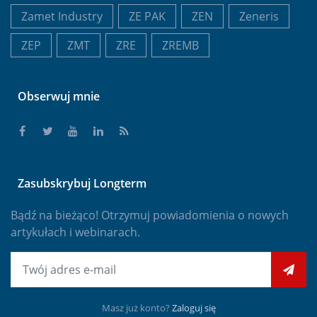
Zamet Industry
ZE PAK
ZEN
Zeneris
ZEP
ZMT
ZRE
ZREMB
Obserwuj mnie
Zasubskrybuj Longterm
Bądź na bieżąco! Otrzymuj powiadomienia o nowych
artykułach i webinarach.
E-mail
Masz już konto?
Zaloguj się