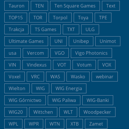
Tauron
TEN
Ten Square Games
Text
TOP15
TOR
Torpol
Toya
TPE
Trakcja
TS Games
TXT
ULG
Ultimate Games
UNI
Unibep
Unimot
usa
Vercom
VGO
Vigo Photonics
VIN
Vindexus
VOT
Votum
VOX
Voxel
VRC
WAS
Wasko
webinar
Wielton
WIG
WIG Energia
WIG Górnictwo
WIG Paliwa
WIG-Banki
WIG20
Wittchen
WLT
Woodpecker
WPL
WPR
WTN
XTB
Zamet