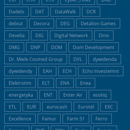
Dadelo
DAT
DataWalk
DCR
debiut
Decora
DEG
Detalion Games
Develia
DIG
Digital Network
Dino
DMG
DNP
DOM
Dom Development
Dr. Miele Cosmed Group
DVL
dywidenda
dywidendy
EAH
ECH
Echo Investemnt
Elektrotim
ELT
ENA
Enea
energetyka
ENT
Enter Air
esotiq
ETL
EUR
eurocash
Eurotel
EXC
Excellence
Famur
Farm 51
Ferro