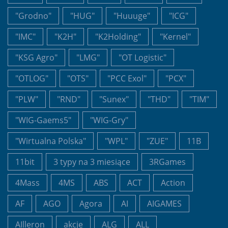
"Grodno"
"HUG"
"Huuuge"
"ICG"
"IMC"
"K2H"
"K2Holding"
"Kernel"
"KSG Agro"
"LMG"
"OT Logistic"
"OTLOG"
"OTS"
"PCC Exol"
"PCX"
"PLW"
"RND"
"Sunex"
"THD"
"TIM"
"WIG-Gaems5"
"WIG-Gry"
"Wirtualna Polska"
"WPL"
"ZUE"
11B
11bit
3 typy na 3 miesiące
3RGames
4Mass
4MS
ABS
ACT
Action
AF
AGO
Agora
AI
AIGAMES
AIlleron
akcje
ALG
ALL