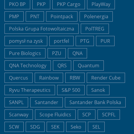
PKO BP
PKP
PKP Cargo
PlayWay
PMP
PNT
Pointpack
Polenergia
Polska Grupa Fotowoltaiczna
PolTREG
pomysł na zysk
portfel
PTG
PUR
Pure Biologics
PZU
QNA
QNA Technology
QRS
Quantum
Quercus
Rainbow
RBW
Render Cube
Ryvu Therapeutics
S&P 500
Sanok
SANPL
Santander
Santander Bank Polska
Scanway
Scope Fluidics
SCP
SCPFL
SCW
SDG
SEK
Seko
SEL