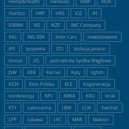
Hemp&Health
Herkules
HMP
HOR
Hortico
HRP
HRS
ICE
IFI
IFIRMA
IKE
IKZE
IMC Company
ING
ING BSK
Inter Cars
inwestowanie
IPE
Ipopema
IZO
Izolacja Jarocin
Izostal
IZS
Jastrzębska Spółka Węglowa
JSW
KER
Kernel
Kęty
kghm
KGN
Kino Polska
KLE
Kogeneracja
konferencja
KPL
KRKA
KRU
kruk
KTY
Labocanna
LBW
LCN
livechat
LPP
lubawa
LVC
MAB
Mabion