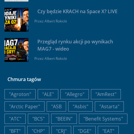
Czy będzie KRACH na Space X? LIVE
Przez
Albert Rokicki
Przegląd rynku akcji po wynikach
MAG7 - wideo
Przez
Albert Rokicki
Chmura tagów
"Agroton"
"ALE"
"Allegro"
"AmRest"
"Arctic Paper"
"ASB
"Asbis"
"Astarta"
"ATC"
"BCS"
"BEEIN"
"Benefit Systems"
"BFT"
"CHP"
"CRJ"
"DGE"
"EAT"