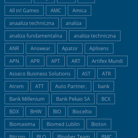
All in! Games
AMC
Amica
anaaliza techniczna
analiza
analiza fundamentalna
analiza techniczna
ANR
Answear
Apator
Aplisens
APN
APR
APT
ART
Artifex Mundi
Asseco Business Solutions
AST
ATR
Atrem
ATT
Auto Partner,
bank
Bank Millenium
Bank Pekao SA
BCX
BDX
BHW
BIO
Bioceltix
Biomaxima
Biomed Lublin
Bioton
Bitcoin
BLO
Bloober Team
BMC