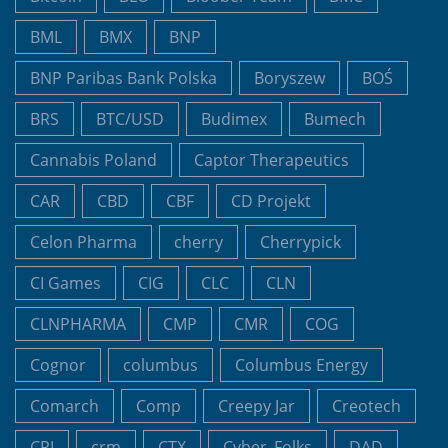
BML
BMX
BNP
BNP Paribas Bank Polska
Boryszew
BOŚ
BRS
BTC/USD
Budimex
Bumech
Cannabis Poland
Captor Therapeutics
CAR
CBD
CBF
CD Projekt
Celon Pharma
cherry
Cherrypick
CI Games
CIG
CLC
CLN
CLNPHARMA
CMP
CMR
COG
Cognor
columbus
Columbus Energy
Comarch
Comp
Creepy Jar
Creotech
CRI
crm
CTX
Cyber_Folks
DAD