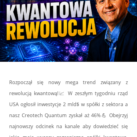
Rozpoczął się nowy mega trend związany z
rewolucją kwantową!📈 W zeszłym tygodniu rząd
USA ogłosił inwestycje 2 mld$ w spółki z sektora a
nasz Creotech Quantum zyskał aż 46%💪 Obejrzyj
najnowszy odcinek na kanale aby dowiedzieć się