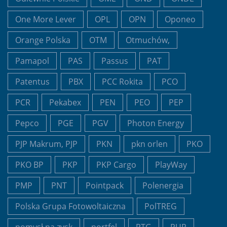
One More Lever
OPL
OPN
Oponeo
Orange Polska
OTM
Otmuchów,
Pamapol
PAS
Passus
PAT
Patentus
PBX
PCC Rokita
PCO
PCR
Pekabex
PEN
PEO
PEP
Pepco
PGE
PGV
Photon Energy
PJP Makrum, PJP
PKN
pkn orlen
PKO
PKO BP
PKP
PKP Cargo
PlayWay
PMP
PNT
Pointpack
Polenergia
Polska Grupa Fotowoltaiczna
PolTREG