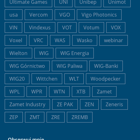
Ultimate Games
UNI
Unibep
Unimot
usa
Vercom
VGO
Vigo Photonics
VIN
Vindexus
VOT
Votum
VOX
Voxel
VRC
WAS
Wasko
webinar
Wielton
WIG
WIG Energia
WIG Górnictwo
WIG Paliwa
WIG-Banki
WIG20
Wittchen
WLT
Woodpecker
WPL
WPR
WTN
XTB
Zamet
Zamet Industry
ZE PAK
ZEN
Zeneris
ZEP
ZMT
ZRE
ZREMB
Obserwuj mnie