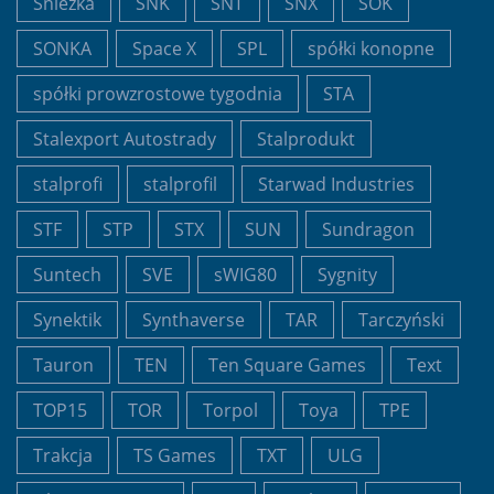
Śnieżka
SNK
SNT
SNX
SOK
SONKA
Space X
SPL
spółki konopne
spółki prowzrostowe tygodnia
STA
Stalexport Autostrady
Stalprodukt
stalprofi
stalprofil
Starwad Industries
STF
STP
STX
SUN
Sundragon
Suntech
SVE
sWIG80
Sygnity
Synektik
Synthaverse
TAR
Tarczyński
Tauron
TEN
Ten Square Games
Text
TOP15
TOR
Torpol
Toya
TPE
Trakcja
TS Games
TXT
ULG