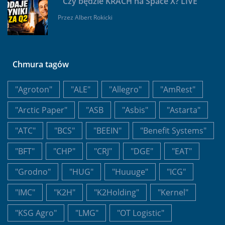
Czy będzie KRACH na Space X? LIVE
Przez
Albert Rokicki
Chmura tagów
"Agroton"
"ALE"
"Allegro"
"AmRest"
"Arctic Paper"
"ASB
"Asbis"
"Astarta"
"ATC"
"BCS"
"BEEIN"
"Benefit Systems"
"BFT"
"CHP"
"CRJ"
"DGE"
"EAT"
"Grodno"
"HUG"
"Huuuge"
"ICG"
"IMC"
"K2H"
"K2Holding"
"Kernel"
"KSG Agro"
"LMG"
"OT Logistic"