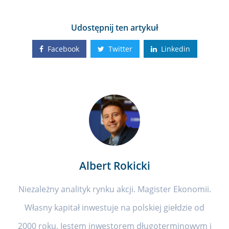
Udostępnij ten artykuł
Facebook
Twitter
Linkedin
Albert Rokicki
Niezależny analityk rynku akcji. Magister Ekonomii.
Własny kapitał inwestuje na polskiej giełdzie od
2000 roku. Jestem inwestorem długoterminowym i