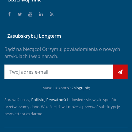
Zasubskrybuj Longterm
Bądź na bieżąco! Otrzymuj powiadomienia o nowych
artykułach i webinarach.
E-mail
Masz już konto?
Zaloguj się
Sprawdź naszą
Politykę Prywatności
i dowiedz się, w jaki sposób
przetwarzamy dane. W każdej chwili możesz przerwać subskrypcję
newslettera za darmo.