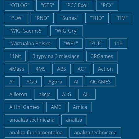
"OTLOG"
"OTS"
"PCC Exol"
"PCX"
"PLW"
"RND"
"Sunex"
"THD"
"TIM"
"WIG-Gaems5"
"WIG-Gry"
"Wirtualna Polska"
"WPL"
"ZUE"
11B
11bit
3 typy na 3 miesiące
3RGames
4Mass
4MS
ABS
ACT
Action
AF
AGO
Agora
AI
AIGAMES
AIlleron
akcje
ALG
ALL
All in! Games
AMC
Amica
anaaliza techniczna
analiza
analiza fundamentalna
analiza techniczna