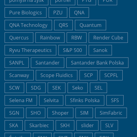
pomysł na zysk
portfel
PTG
PUR
Pure Biologics
PZU
QNA
QNA Technology
QRS
Quantum
Quercus
Rainbow
RBW
Render Cube
Ryvu Therapeutics
S&P 500
Sanok
SANPL
Santander
Santander Bank Polska
Scanway
Scope Fluidics
SCP
SCPFL
SCW
SDG
SEK
Seko
SEL
Selena FM
Selvita
Sfinks Polska
SFS
SGN
SHO
Shoper
SIM
SimFabric
SKA
Skarbiec
SKH
slider
SLV