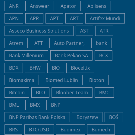
ANR
Answear
Apator
Aplisens
APN
APR
APT
ART
Artifex Mundi
Asseco Business Solutions
AST
ATR
Atrem
ATT
Auto Partner,
bank
Bank Millenium
Bank Pekao SA
BCX
BDX
BHW
BIO
Bioceltix
Biomaxima
Biomed Lublin
Bioton
Bitcoin
BLO
Bloober Team
BMC
BML
BMX
BNP
BNP Paribas Bank Polska
Boryszew
BOŚ
BRS
BTC/USD
Budimex
Bumech