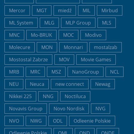
Mercor
MGT
miedź
MIL
Mirbud
ML System
MLG
MLP Group
MLS
MNC
Mo-BRUK
MOC
Modivo
Molecure
MON
Monnari
mostalzab
Mostostal Zabrze
MOV
Movie Games
MRB
MRC
MSZ
NanoGroup
NCL
NEU
Neuca
new connect
Newag
Nikkei 225
NNG
Noctiluca
Novavis Group
Novo Nordisk
NVG
NVO
NWG
ODL
Odleenie Polskie
Odlewnie Polskie
OML
OND
ONDE