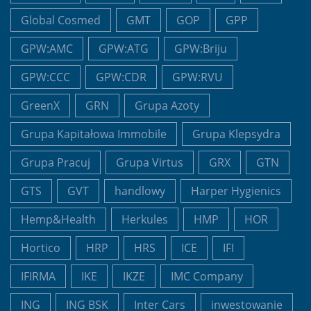
Global Cosmed
GMT
GOP
GPP
GPW:AMC
GPW:ATG
GPW:Briju
GPW:CCC
GPW:CDR
GPW:RVU
GreenX
GRN
Grupa Azoty
Grupa Kapitałowa Immobile
Grupa Klepsydra
Grupa Pracuj
Grupa Virtus
GRX
GTN
GTS
GVT
handlowy
Harper Hygienics
Hemp&Health
Herkules
HMP
HOR
Hortico
HRP
HRS
ICE
IFI
IFIRMA
IKE
IKZE
IMC Company
ING
ING BSK
Inter Cars
inwestowanie