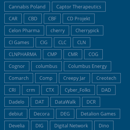
Cannabis Poland
Captor Therapeutics
CAR
CBD
CBF
CD Projekt
Celon Pharma
cherry
Cherrypick
CI Games
CIG
CLC
CLN
CLNPHARMA
CMP
CMR
COG
Cognor
columbus
Columbus Energy
Comarch
Comp
Creepy Jar
Creotech
CRI
crm
CTX
Cyber_Folks
DAD
Dadelo
DAT
DataWalk
DCR
debiut
Decora
DEG
Detalion Games
Develia
DIG
Digital Network
Dino