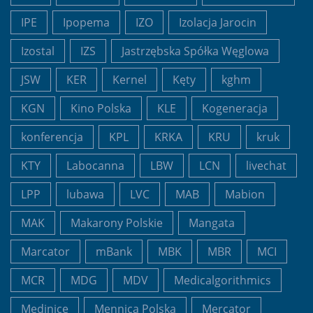
IPE
Ipopema
IZO
Izolacja Jarocin
Izostal
IZS
Jastrzębska Spółka Węglowa
JSW
KER
Kernel
Kęty
kghm
KGN
Kino Polska
KLE
Kogeneracja
konferencja
KPL
KRKA
KRU
kruk
KTY
Labocanna
LBW
LCN
livechat
LPP
lubawa
LVC
MAB
Mabion
MAK
Makarony Polskie
Mangata
Marcator
mBank
MBK
MBR
MCI
MCR
MDG
MDV
Medicalgorithmics
Medinice
Mennica Polska
Mercator