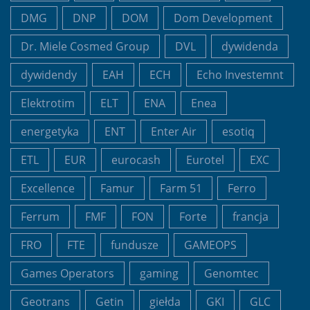
DMG
DNP
DOM
Dom Development
Dr. Miele Cosmed Group
DVL
dywidenda
dywidendy
EAH
ECH
Echo Investemnt
Elektrotim
ELT
ENA
Enea
energetyka
ENT
Enter Air
esotiq
ETL
EUR
eurocash
Eurotel
EXC
Excellence
Famur
Farm 51
Ferro
Ferrum
FMF
FON
Forte
francja
FRO
FTE
fundusze
GAMEOPS
Games Operators
gaming
Genomtec
Geotrans
Getin
giełda
GKI
GLC