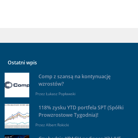
Ostatni wpis
Comp z szansą na kontynuację
wzrostów?
Przez
Łukasz Popławski
118% zysku YTD portfela SPT (Spółki
Prowzrostowe Tygodnia)!
Przez
Albert Rokicki