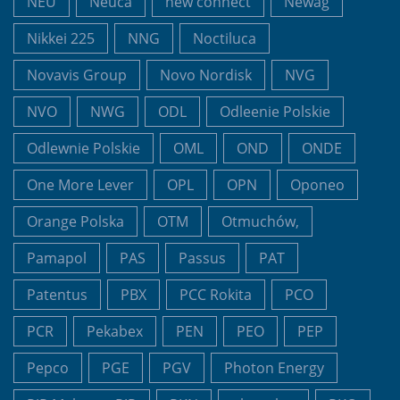
NEU
Neuca
new connect
Newag
Nikkei 225
NNG
Noctiluca
Novavis Group
Novo Nordisk
NVG
NVO
NWG
ODL
Odleenie Polskie
Odlewnie Polskie
OML
OND
ONDE
One More Lever
OPL
OPN
Oponeo
Orange Polska
OTM
Otmuchów,
Pamapol
PAS
Passus
PAT
Patentus
PBX
PCC Rokita
PCO
PCR
Pekabex
PEN
PEO
PEP
Pepco
PGE
PGV
Photon Energy