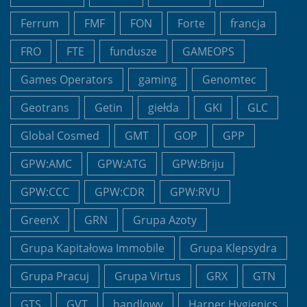
Ferrum
FMF
FON
Forte
francja
FRO
FTE
fundusze
GAMEOPS
Games Operators
gaming
Genomtec
Geotrans
Getin
giełda
GKI
GLC
Global Cosmed
GMT
GOP
GPP
GPW:AMC
GPW:ATG
GPW:Briju
GPW:CCC
GPW:CDR
GPW:RVU
GreenX
GRN
Grupa Azoty
Grupa Kapitałowa Immobile
Grupa Klepsydra
Grupa Pracuj
Grupa Virtus
GRX
GTN
GTS
GVT
handlowy
Harper Hygienics