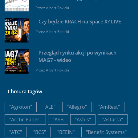
Przez
Albert Rokicki
Czy będzie KRACH na Space X? LIVE
Przez
Albert Rokicki
Przegląd rynku akcji po wynikach
MAG7 - wideo
Przez
Albert Rokicki
Chmura tagów
"Agroton"
"ALE"
"Allegro"
"AmRest"
"Arctic Paper"
"ASB
"Asbis"
"Astarta"
"ATC"
"BCS"
"BEEIN"
"Benefit Systems"