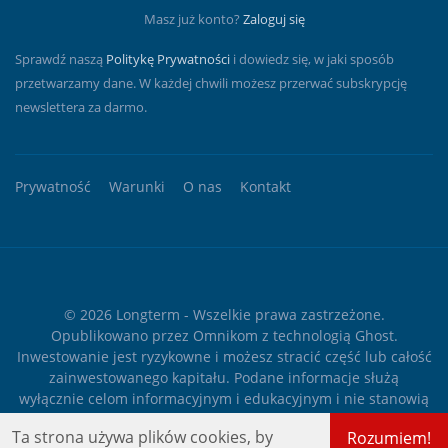
Masz już konto?
Zaloguj się
Sprawdź naszą
Politykę Prywatności
i dowiedz się, w jaki sposób
przetwarzamy dane. W każdej chwili możesz przerwać subskrypcję
newslettera za darmo.
Prywatność
Warunki
O nas
Kontakt
© 2026
Longterm
- Wszelkie prawa zastrzeżone.
Opublikowano przez
Omnikom
z technologią
Ghost
.
Inwestowanie jest ryzykowne i możesz stracić część lub całość
zainwestowanego kapitału. Podane informacje służą
wyłącznie celom informacyjnym i edukacyjnym i nie stanowią
żadnego rodzaju porady finansowej ani rekomendacji
Ta strona używa plików cookies, by
Rozumiem!
inwestycyjnej.