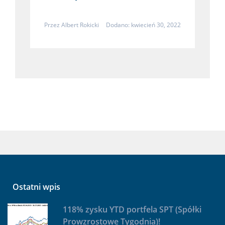
Przez
Albert Rokicki
Dodano: kwiecień 30, 2022
Ostatni wpis
118% zysku YTD portfela SPT (Spółki
Prowzrostowe Tygodnia)!