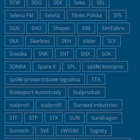
SCW
SDG
SEK
Seko
SEL
Selena FM
Selvita
Sfinks Polska
SFS
SGN
SHO
Shoper
SIM
SimFabric
SKA
Skarbiec
SKH
slider
SLV
Śnieżka
SNK
SNT
SNX
SOK
SONKA
Space X
SPL
spółki konopne
spółki prowzrostowe tygodnia
STA
Stalexport Autostrady
Stalprodukt
stalprofi
stalprofil
Starwad Industries
STF
STP
STX
SUN
Sundragon
Suntech
SVE
sWIG80
Sygnity