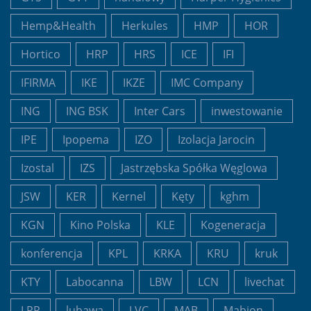
Hemp&Health
Herkules
HMP
HOR
Hortico
HRP
HRS
ICE
IFI
IFIRMA
IKE
IKZE
IMC Company
ING
ING BSK
Inter Cars
inwestowanie
IPE
Ipopema
IZO
Izolacja Jarocin
Izostal
IZS
Jastrzębska Spółka Węglowa
JSW
KER
Kernel
Kęty
kghm
KGN
Kino Polska
KLE
Kogeneracja
konferencja
KPL
KRKA
KRU
kruk
KTY
Labocanna
LBW
LCN
livechat
LPP
lubawa
LVC
MAB
Mabion