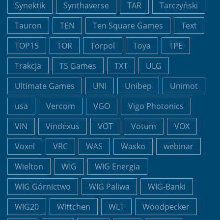
Synektik
Synthaverse
TAR
Tarczyński
Tauron
TEN
Ten Square Games
Text
TOP15
TOR
Torpol
Toya
TPE
Trakcja
TS Games
TXT
ULG
Ultimate Games
UNI
Unibep
Unimot
usa
Vercom
VGO
Vigo Photonics
VIN
Vindexus
VOT
Votum
VOX
Voxel
VRC
WAS
Wasko
webinar
Wielton
WIG
WIG Energia
WIG Górnictwo
WIG Paliwa
WIG-Banki
WIG20
Wittchen
WLT
Woodpecker