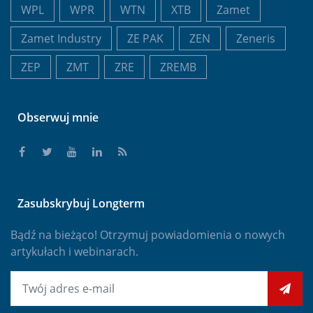
WPL
WPR
WTN
XTB
Zamet
Zamet Industry
ZE PAK
ZEN
Zeneris
ZEP
ZMT
ZRE
ZREMB
Obserwuj mnie
Zasubskrybuj Longterm
Bądź na bieżąco! Otrzymuj powiadomienia o nowych
artykułach i webinarach.
E-mail