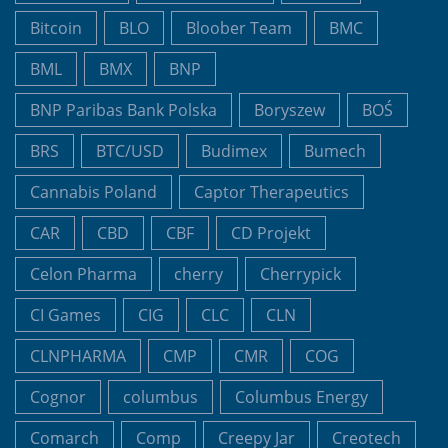
Bitcoin
BLO
Bloober Team
BMC
BML
BMX
BNP
BNP Paribas Bank Polska
Boryszew
BOŚ
BRS
BTC/USD
Budimex
Bumech
Cannabis Poland
Captor Therapeutics
CAR
CBD
CBF
CD Projekt
Celon Pharma
cherry
Cherrypick
CI Games
CIG
CLC
CLN
CLNPHARMA
CMP
CMR
COG
Cognor
columbus
Columbus Energy
Comarch
Comp
Creepy Jar
Creotech