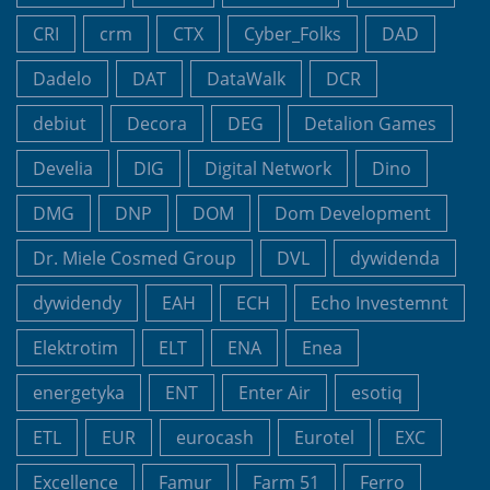
CRI
crm
CTX
Cyber_Folks
DAD
Dadelo
DAT
DataWalk
DCR
debiut
Decora
DEG
Detalion Games
Develia
DIG
Digital Network
Dino
DMG
DNP
DOM
Dom Development
Dr. Miele Cosmed Group
DVL
dywidenda
dywidendy
EAH
ECH
Echo Investemnt
Elektrotim
ELT
ENA
Enea
energetyka
ENT
Enter Air
esotiq
ETL
EUR
eurocash
Eurotel
EXC
Excellence
Famur
Farm 51
Ferro