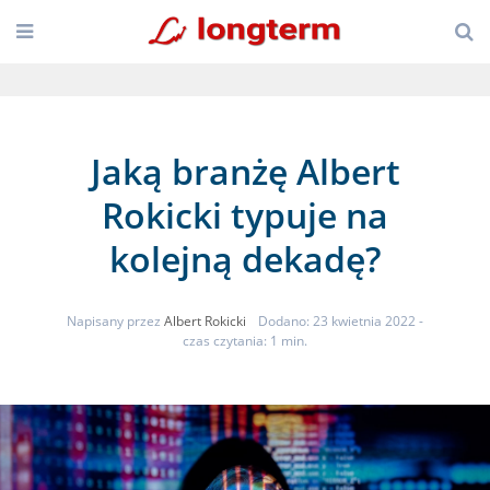
Jaką branżę Albert
Rokicki typuje na
kolejną dekadę?
Napisany przez
Albert Rokicki
Dodano: 23 kwietnia 2022
-
czas czytania: 1 min.