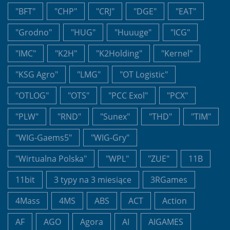
"BFT"
"CHP"
"CRJ"
"DGE"
"EAT"
"Grodno"
"HUG"
"Huuuge"
"ICG"
"IMC"
"K2H"
"K2Holding"
"Kernel"
"KSG Agro"
"LMG"
"OT Logistic"
"OTLOG"
"OTS"
"PCC Exol"
"PCX"
"PLW"
"RND"
"Sunex"
"THD"
"TIM"
"WIG-Gaems5"
"WIG-Gry"
"Wirtualna Polska"
"WPL"
"ZUE"
11B
11bit
3 typy na 3 miesiące
3RGames
4Mass
4MS
ABS
ACT
Action
AF
AGO
Agora
AI
AIGAMES