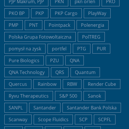
PJP Makrum, PJP
PKN
pkn orlen
PKO
PKO BP
PKP
PKP Cargo
PlayWay
PMP
PNT
Pointpack
Polenergia
Polska Grupa Fotowoltaiczna
PolTREG
pomysł na zysk
portfel
PTG
PUR
Pure Biologics
PZU
QNA
QNA Technology
QRS
Quantum
Quercus
Rainbow
RBW
Render Cube
Ryvu Therapeutics
S&P 500
Sanok
SANPL
Santander
Santander Bank Polska
Scanway
Scope Fluidics
SCP
SCPFL