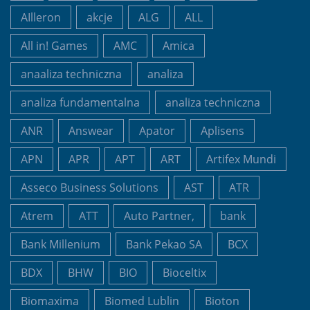
AIlleron
akcje
ALG
ALL
All in! Games
AMC
Amica
anaaliza techniczna
analiza
analiza fundamentalna
analiza techniczna
ANR
Answear
Apator
Aplisens
APN
APR
APT
ART
Artifex Mundi
Asseco Business Solutions
AST
ATR
Atrem
ATT
Auto Partner,
bank
Bank Millenium
Bank Pekao SA
BCX
BDX
BHW
BIO
Bioceltix
Biomaxima
Biomed Lublin
Bioton